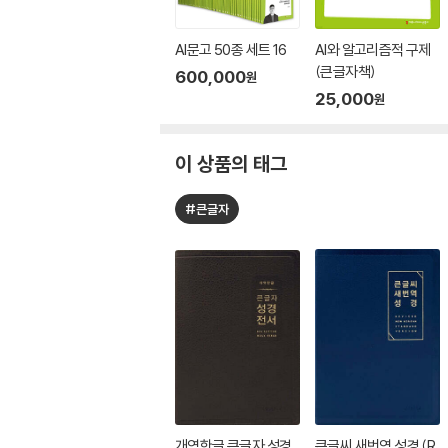
AI문고 50종 세트 16
AI와 알고리즘적 구제
(큰글자책)
600,000
원
25,000
원
이 상품의 태그
#큰글자
개역한글 큰글자 성경
큰글씨 새번역 성경 (R