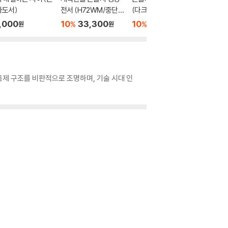
자도서)
전서 (H72WM/중단
(다크브라운/대(大)/
도서)
본/무지퍼/PU/반달 색
단본/색인/천연우피)
,000
10
33,300
10
41,400
20,0
%
%
원
원
원
인/해설 없음/각주 없
음/다크네이비)
통제 구조를 비판적으로 조명하며, 기술 시대 인