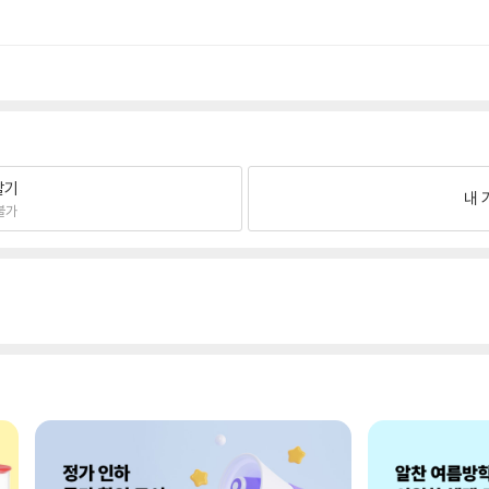
팔기
내 
불가