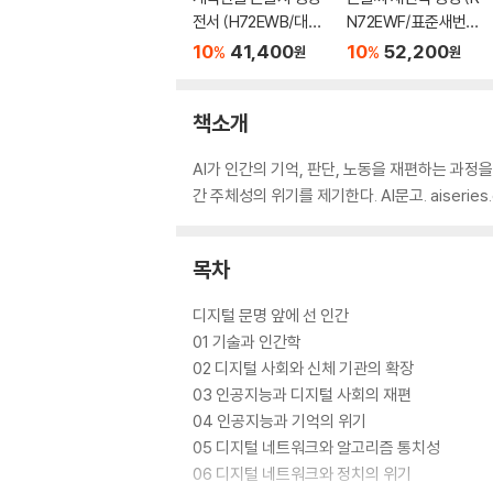
전서 (H72EWB/대단
N72EWF/표준새번역
본/무지퍼/PU/반달 색
대단본/무지퍼/PU/반
10
41,400
10
52,200
%
%
원
원
인/해설 없음/각주 없
달 색인/주석 없음/뉴
음/다크브라운)
다크네이비)
책소개
AI가 인간의 기억, 판단, 노동을 재편하는 과
간 주체성의 위기를 제기한다. AI문고. aiserie
목차
디지털 문명 앞에 선 인간
01 기술과 인간학
02 디지털 사회와 신체 기관의 확장
03 인공지능과 디지털 사회의 재편
04 인공지능과 기억의 위기
05 디지털 네트워크와 알고리즘 통치성
06 디지털 네트워크와 정치의 위기