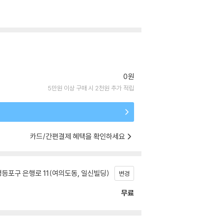
0원
5만원 이상 구매 시 2천원 추가 적립
카드/간편결제 혜택을 확인하세요
등포구 은행로 11(여의도동, 일신빌딩)
변경
무료