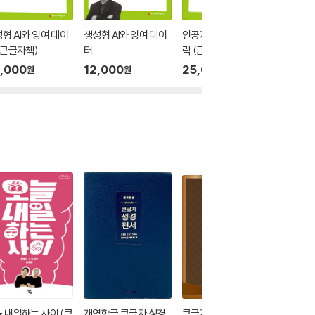
형 AI와 잉여 데이
생성형 AI와 잉여 데이
인공지능과 윤리적 맥
인공지능
(큰글자책)
터
락 (큰글자책)
락
,000
12,000
25,000
12,00
원
원
원
 내일하는 사이 (큰
개역한글 큰글자 성경
큰글자 현대인의 성경
AI와 함