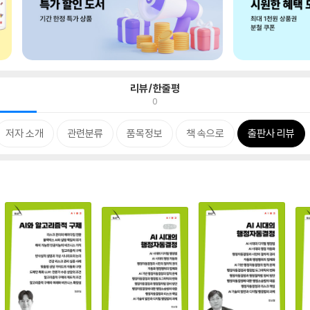
리뷰/한줄평
0
저자 소개
관련분류
품목정보
책 속으로
출판사 리뷰