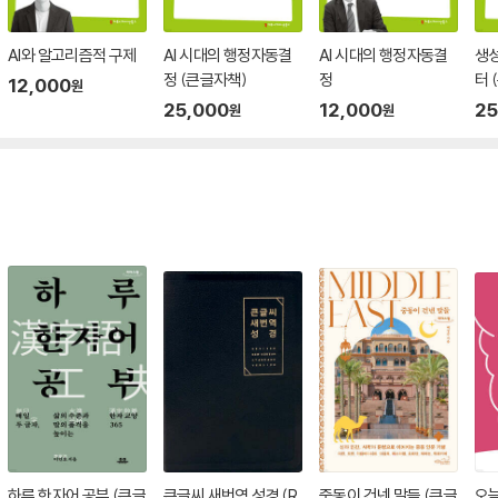
AI와 알고리즘적 구제
AI 시대의 행정자동결
AI 시대의 행정자동결
생성
정 (큰글자책)
정
터 
12,000
원
25,000
12,000
25
원
원
하루 한자어 공부 (큰글
큰글씨 새번역 성경 (R
중동이 건넨 말들 (큰글
오늘