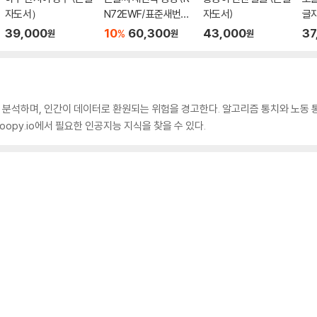
자도서）
N72EWF/표준새번역
자도서)
글
단본/무지퍼/천연우
39,000
10
60,300
43,000
37
%
원
원
원
피/반달 색인/주석 없
음/검정)
정을 분석하며, 인간이 데이터로 환원되는 위험을 경고한다. 알고리즘 통치와 노동 
s.oopy.io에서 필요한 인공지능 지식을 찾을 수 있다.