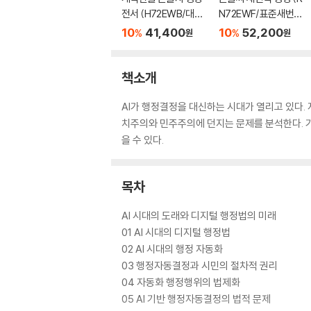
전서 (H72EWB/대단
N72EWF/표준새번역
본/무지퍼/PU/반달 색
대단본/무지퍼/PU/반
10
41,400
10
52,200
%
%
원
원
인/해설 없음/각주 없
달 색인/주석 없음/뉴
음/다크브라운)
다크네이비)
책소개
AI가 행정결정을 대신하는 시대가 열리고 있다. 
치주의와 민주주의에 던지는 문제를 분석한다. 기술의
을 수 있다.
목차
AI 시대의 도래와 디지털 행정법의 미래
01 AI 시대의 디지털 행정법
02 AI 시대의 행정 자동화
03 행정자동결정과 시민의 절차적 권리
04 자동화 행정행위의 법제화
05 AI 기반 행정자동결정의 법적 문제