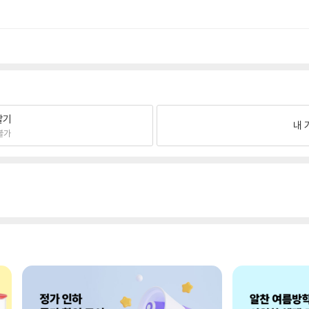
팔기
내 
불가