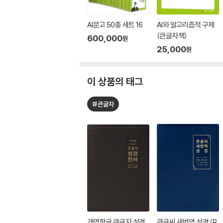
AI문고 50종 세트 16
AI와 알고리즘적 구제
(큰글자책)
600,000
원
25,000
원
이 상품의 태그
#큰글자
개역한글 큰글자 성경
큰글씨 새번역 성경 (R