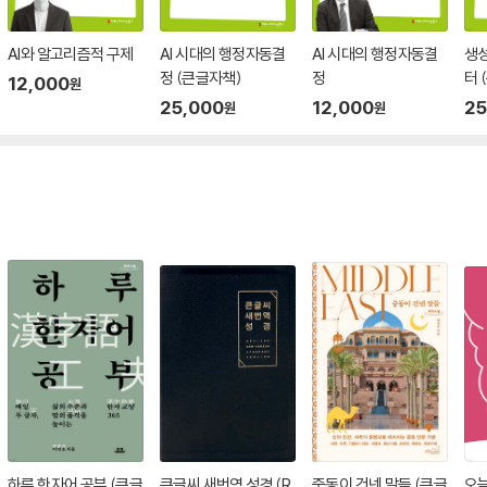
AI와 알고리즘적 구제
AI 시대의 행정자동결
AI 시대의 행정자동결
생성
정 (큰글자책)
정
터 
12,000
원
25,000
12,000
25
원
원
하루 한자어 공부 (큰글
큰글씨 새번역 성경 (R
중동이 건넨 말들 (큰글
오늘