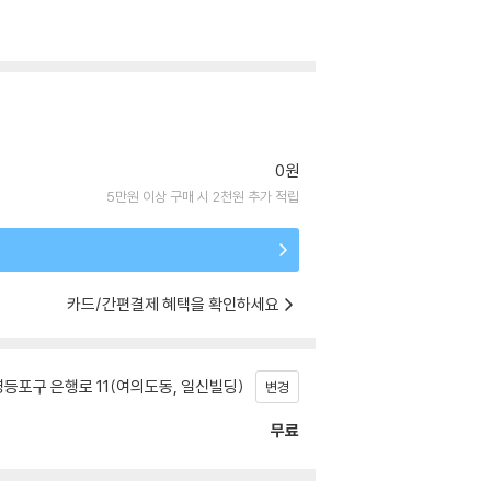
0원
5만원 이상 구매 시 2천원 추가 적립
카드/간편결제 혜택을 확인하세요
등포구 은행로 11(여의도동, 일신빌딩)
변경
무료