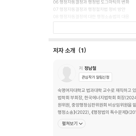
06 행정자동결정과 행정법 도그마틱의 변화
07 행정자동결정과 행정절차법 정비 방안
08 행정자동결정에 대한 행정소송법의 대응
09 행정자동결정과 리스크 책임
10 AI 기술의 발전과 디지털 행정법의 과제
저자 소개
1
저
정남철
관심작가 알림신청
숙명여자대학교 법과대학 교수로 재직하고 있다(
법학회 부회장, 한국에너지법학회 회장(202
원위원, 중앙행정심판위원회 비상임위원을 맡고 있
행정소송》(2022), 《행정법의 특수문제》(2
펼쳐보기