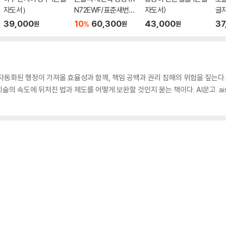
자도서）
N72EWF/표준새번역
자도서)
글
단본/무지퍼/천연우
39,000
10
60,300
43,000
37
%
원
원
원
피/반달 색인/주석 없
음/검정)
자동화된 행정이 가져올 효율성과 함께, 책임 공백과 권리 침해의 위험을 짚는다.
 속도에 뒤처진 법과 제도를 어떻게 보완할 것인지 묻는 책이다. AI문고. aise