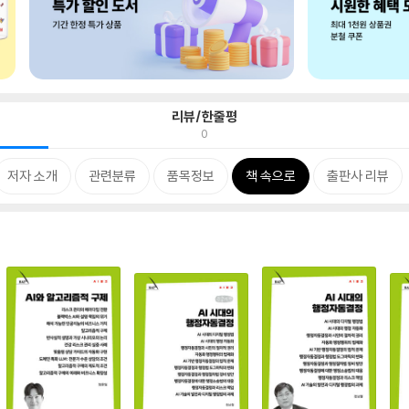
리뷰/한줄평
0
저자 소개
관련분류
품목정보
책 속으로
출판사 리뷰