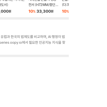
자도서)
전서 (H72WM/중단
(다크브라운/대(大)/
도서)
본/무지퍼/PU/반달 색
단본/색인/천연우피)
,000
10
33,300
10
41,400
20,0
%
%
원
원
원
인/해설 없음/각주 없
음/다크네이비)
 유럽과 한국의 법제도를 비교하며, AI 행정이 법
ries.oopy.io에서 필요한 인공지능 지식을 찾