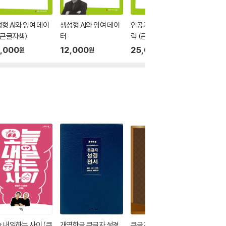
형 AI와 잉여 데이
생성형 AI와 잉여 데이
인공지능과 윤리적 맥
인공지능
(큰글자책)
터
락 (큰글자책)
락
,000
12,000
25,000
12,00
원
원
원
 내일하는 사이 (큰
개역한글 큰글자 성경
큰글자 현대인의 성경
AI와 함