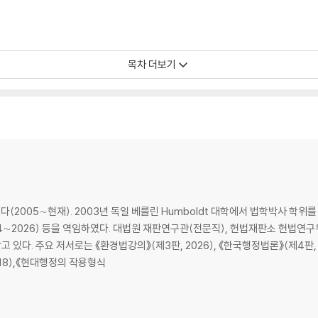
목차 더보기
2005∼현재). 2003년 독일 베를린 Humboldt 대학에서 법학박사 학위
4∼2026) 등을 역임하였다. 대법원 재판연구관(전문직), 헌법재판소 헌법연
다. 주요 저서로는 《환경법강의》(제3판, 2026), 《한국행정법론》(제4판, 2
018),《현대행정의 작용형식