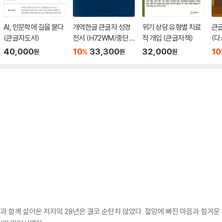
AI, 인문학에 길을 묻다
개역한글 큰글자 성경
위기 상담 유형별 치료
큰
(큰글자도서)
전서 (H72WM/중단
적 개입 (큰글자책)
(다
본/무지퍼/PU/반달 색
단본
40,000
10
33,300
32,000
10
%
원
원
원
인/해설 없음/각주 없
음/다크네이비)
병과 함께 살아온 저자의 28년은 결코 순탄치 않았다. 절망에 빠진 마음과 힘겨운