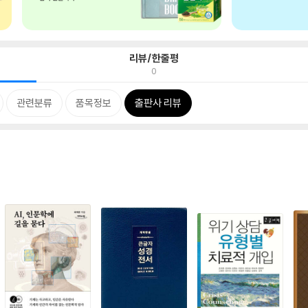
리뷰/한줄평
0
관련분류
품목정보
출판사 리뷰