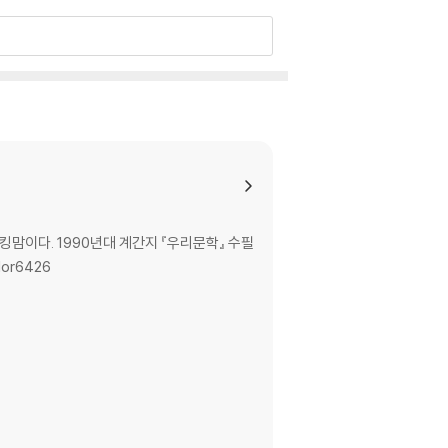
맘이다. 1990년대 계간지 『우리문학』 수필
or6426