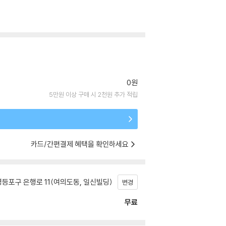
0원
5만원 이상 구매 시 2천원 추가 적립
카드/간편결제 혜택을 확인하세요
등포구 은행로 11(여의도동, 일신빌딩)
변경
무료