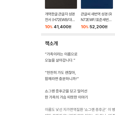
개역한글 큰글자 성경
큰글씨 새번역 성경 (R
전서 (H72EWB/대단
N72EWF/표준새번역
본/무지퍼/PU/반달 색
대단본/무지퍼/PU/반
10
41,400
10
52,200
%
%
원
원
인/해설 없음/각주 없
달 색인/주석 없음/뉴
음/다크브라운)
다크네이비)
책소개
“가족이라는 이름으로
오늘을 살아갑니다.”
“천천히 가도 괜찮아,
함께라면 충분하니까!”
쇼그렌 증후군을 딛고 일어선
한 가족의 가슴 따뜻한 이야기
이름도 낯선 자가면역질환 ‘쇼그렌 증후군’. 이 