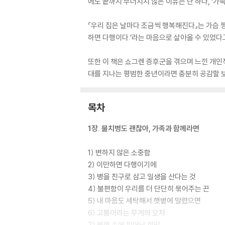
에도 끝까지 무너지지 않은 이유는 단 하나, ‘가
『우리 집은 날마다 조금씩 행복해진다』는 가슴 찡
하면 다행이다.’라는 마음으로 살아올 수 있었다
또한 이 책은 쇼그렌 증후군을 겪으며 느낀 개인
대를 지나는 평범한 중년이라면 충분히 공감할 보
목차
1장. 불치병도 괜찮아, 가족과 함께라면
1) 변하지 않은 소중함
2) 이만하면 다행이기에
3) 병을 친구로 삼고 일생을 산다는 것
4) 불편함이 우리를 더 단단히 묶어주는 끈
5) 내 마음도 세탁해서 햇볕에 말렸으면
6) 고통이라는 무게의 오차
7) 불행 속에 피어난 희망