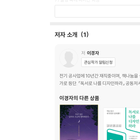
8) 모든 것은 생각하기 나름이니까
2장. 우리 집은 날마다 조금씩 행복해진다
저자 소개
1
1) 아픔 이기는 장사 없다더니
2) 일상이라는 행복
3) 아이를 보고 자라는 엄마의 마음
저
이경자
4) 미역처럼 불어나는 감사
관심작가 알림신청
5) 가족이라는 이름으로
6) 몸이 시키는 대로
전기 공사업에 10년간 재직중이며, 책나눔을 
7) 미안한 마음 한 스푼
가로 등단. 『독서로 나를 디자인하라』 공동저서
8) 가족도 적당한 거리는 필요해
이경자
의 다른 상품
3장. 가족이란 울타리 속에서 자라는 행복
1) 슬기로운 마라톤 생활
2) 오늘을 잘 살기 위해
3) 태양처럼 빛나는 존재