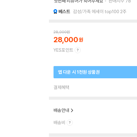
첫번째 리뷰어가 되어주세요
판매지수
78
베스트
감성/가족 에세이 top100 2주
28,000
원
28,000
YES포인트
앱 다운 시 1천원 상품권
결제혜택
배송안내
배송비