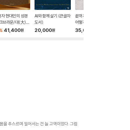
글자 현대인의 성경
AI와 함께 살기 (큰글자
끝까지 해내는 마음은
61년생 
크브라운/대(大)/
도서)
어떻게 탄생하는가 (큰
도서)
/색인/천연우피)
글자책)
41,400
20,000
35,000
31,00
%
원
원
원
 몸을 추스르며 일어서는 건 늘 고역이었다. 그럼