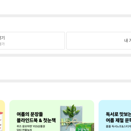
팔기
내 
불가