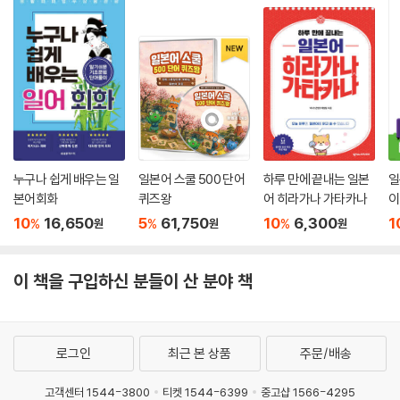
누구나 쉽게 배우는 일
일본어 스쿨 500 단어
하루 만에 끝내는 일본
일
본어회화
퀴즈왕
어 히라가나 가타카나
이
10
16,650
5
61,750
10
6,300
1
%
%
%
원
원
원
이 책을 구입하신 분들이 산 분야 책
로그인
최근 본 상품
주문/배송
고객센터 1544-3800
티켓 1544-6399
중고샵 1566-4295