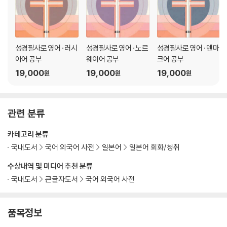
성경필사로 영어 · 러시
성경필사로 영어 · 노르
성경필사로 영어 · 덴마
아어 공부
웨이어 공부
크어 공부
19,000
19,000
19,000
원
원
원
관련 분류
카테고리 분류
국내도서
국어 외국어 사전
일본어
일본어 회화/청취
수상내역 및 미디어 추천 분류
국내도서
큰글자도서
국어 외국어 사전
품목정보