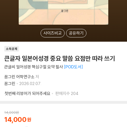
사이즈비교
공유하기
소득공제
큰글자 일본어성경 중요 말씀 요점만 따라 쓰기
큰글씨 일어성경 핵심구절 요약 필사
POD도서
꿈그린 어학연구소
저
꿈그린
2026.02.07.
첫번째 리뷰어가 되어주세요
판매지수
204
14,000
원
14,000