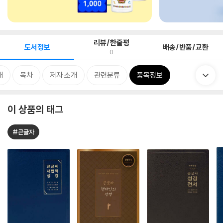
리뷰/한줄평
도서정보
배송/반품/교환
0
개
목차
저자 소개
관련분류
품목정보
이 상품의 태그
#큰글자