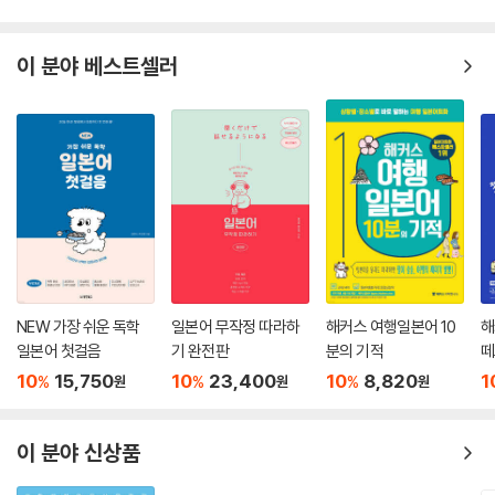
이 분야 베스트셀러
NEW 가장 쉬운 독학
일본어 무작정 따라하
해커스 여행일본어 10
해
일본어 첫걸음
기 완전판
분의 기적
떼
회
10
15,750
10
23,400
10
8,820
1
%
%
%
원
원
원
이 분야 신상품