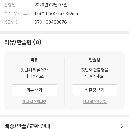
발행일
2026년 02월 07일
쪽수, 무게, 크기
126쪽 | 188*257*20mm
ISBN13
9791193488676
리뷰/한줄평
0
리뷰
한줄평
첫번째 리뷰어가
첫번째 한줄평을
되어주세요.
남겨주세요.
리뷰 쓰기
한줄평 쓰기
혜택 및 유의사항
혜택 및 유의사항
배송/반품/교환 안내