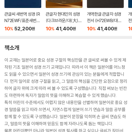
큰글씨 새번역 성경 (R
큰글자 현대인의 성경
개역한글 큰글자 성경
개
N72EWF/표준새번역
(다크브라운/대(大)/
전서 (H72EWB/대단
전
대단본/무지퍼/PU/반
단본/색인/천연우피)
본/무지퍼/PU/반달 색
본
10
52,200
10
41,400
10
41,400
1
%
%
%
원
원
원
달 색인/주석 없음/뉴
인/해설 없음/각주 없
인
다크네이비)
음/다크브라운)
음
책소개
이 교재는 일본어로 중요 성경 구절의 핵심만을 큰 글씨로 써볼 수 있게 제
작된 기초 일본어 성경 쓰기 교재입니다. 따라서 이 책은 일본어를 어느정
도 읽을 수 있으면서 일본어 성경 쓰기에 관심이 있는 분들에게 적합합니
다. 먼저 일어로 성경 구절을 읽고, 그 말씀의 핵심을 간단한 요점으로 정리
하여 글자 위에 크게 따라 써 볼 수 있도록 구성했습니다. 직접 써보는 빈칸
도 마련하여 독자가 말씀의 뜻을 이해하고 복습할 수 있게 했습니다.
특히 어린이 수준에서도 어렵지 않은 내용만을 선별하여 일본어로 중요 성
경 말씀을 읽고 따라 쓰면서, 자연스럽게 일본어 쓰기 연습과 말씀 공부를
함께 할 수 있도록 구성했습니다. 일본어 문장을 익히며 손 글씨 연습도 하
고, 말씀의 뜻을 이해하며 믿음도 함께 자라나도록 돕는 책입니다.
물론 어린이뿐만 아니라 일본어 성경 필사를 하고 싶으나 글씨가 작아서