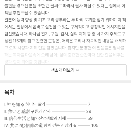
불편을 겪으신 분들 또한 큰 글씨로 따라서 필사 하실 수 있다는 점에서 이
책을 추천드릴 수 있습니다.
일본어 능력 향상 및 기초 교리 공부라는 두 마리 토끼를 잡기 위하여 이 책
에서는 일상에서 곧바로 실천할 수 있는 구체적이고 긍정적인 메시지만을
엄선했습니다. 하나님 알기, 구원, 감사, 삶의 지혜 등 총 네 가지 주제로 구
성된 116개의 짧고 간결한 문장은, 어려운 교리나 자극적인 내용을 배제하
고 오직 사랑과 지혜 만을 담았습니다. 짧지만 분명한 이 말씀들은 필사를
하는 독자들 마음속에 오래 남아, 삶의 중요한 순간마다 선한 길을 비추는
빛과 힘이 되어줄 것입니다.
이 책을 펼치는 모든 이가 말씀을 쓰는 기쁨을 누리고, 그 지혜 안에서 예수
책소개 더보기
님을 닮아가며, 이 필사의 여정이 든든한 믿음의 기초가 되기를 기도합니
다.
목차
I. 神を知る 하나님 알기 ----------------------- 7
II. 救いと感謝 구원과 감사 ------------------- 29
III. 信仰生活と知? 신앙생활과 지혜 ----------- 59
IV. 共に?む信仰の道 함께 걷는 신앙의 길 ------- 105