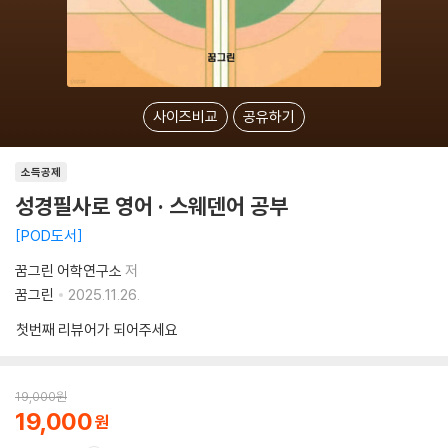
사이즈비교
공유하기
소득공제
성경필사로 영어 · 스웨덴어 공부
POD도서
꿈그린 어학연구소
저
꿈그린
2025.11.26.
첫번째 리뷰어가 되어주세요
19,000
원
19,000