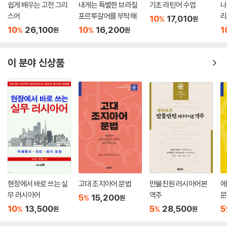
쉽게 배우는 고전 그리
내게는 특별한 브라질
기초 라틴어 수업
나
스어
포르투갈어를 부탁해
리
10
17,010
%
원
10
26,100
10
16,200
1
%
%
원
원
이 분야 신상품
현장에서 바로 쓰는 실
고대 조지아어 문법
만물진원 러시아어본
에
무 러시아어
역주
문
5
15,200
%
원
10
13,500
5
28,500
5
%
%
원
원