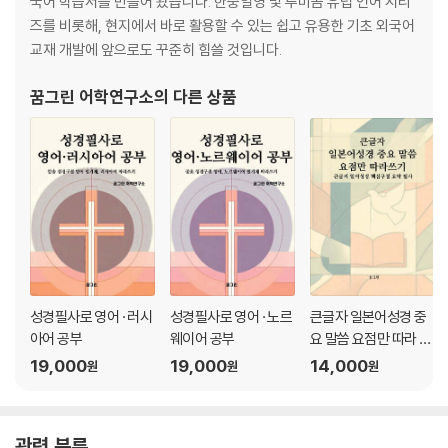
국어 학습서를 만들어 왔습니다. 한중일영 및 루미곰 유럽 언어 시리
즈를 비롯해, 현지에서 바로 활용할 수 있는 쉽고 유용한 기초 외국어
교재 개발에 앞으로도 꾸준히 힘쓸 것입니다.
꿈그린 어학연구소
의 다른 상품
성경필사로 영어 · 러시
성경필사로 영어 · 노르
큰글자 일본어성경 중
아어 공부
웨이어 공부
요 말씀 요점만 따라 쓰
기
19,000
19,000
14,000
원
원
원
관련 분류