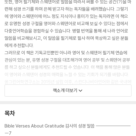
또한, 영어 필기체와 스웨덴어로 말씀을 따라서 써볼 수 있는 공간(?)을 마
련해 성경 쓰기를 하며 은혜 받고자 하는 독자들을 배려했습니다. 그렇기
에 영어와 스웨덴어에 어느 정도 지식이나 흥미가 있는 독자라면 이 책으
로 유명한 성경 구절을 영어와 스웨덴어로 비교해 보실 수 있다는 점에서
다중언어학습을 경험하실 수 있습니다. 병렬 번역을 통해 세 나라 언어로
말씀을 비교해보시고, 이 말씀을 필기체로 필사 하며 묵상하고 싶은 분들
에게 추천합니다.
그러므로 이 책은 기독교인뿐만 아니라 영어 및 스웨덴어 필기체 연습에
관심이 있는 분, 유명 성경 구절을 대조해가며 영어 공부 및 스웨덴어 공부
를 하고 싶으신 분들에게도 추천드릴 수 있습니다. 이 책을 통해 많은 분들
이 영어와 스웨덴어 성경의 매력을 느낄 수 있는 기회가 되기를 바랍니다.
꿈그린어학연구소는 2015년 설립 이후, 스칸디나비아언어와 같은 국내에
서 보기 드문 언어는 물론, 한·중·일·영 다중언어 교재를 중심으로, 실용적
책소개 더보기
이고 의미 있는 외국어 학습서를 만들어 왔습니다. 설립 10주년을 맞아 다
시 한 번 스웨덴어 책으로 독자 여러분께 인사드리게 된 것은, 그동안 꾸준
히 응원해 주신 모든 분들의 덕분입니다. 감사합니다.
목차
Bible Verses About Gratitude 감사의 성경 말씀 -------------------
--7