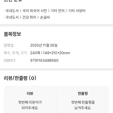
국내도서
국어 외국어 사전
기타 언어
기타 서양어
국내도서
건강 취미
손글씨
품목정보
발행일
2025년 11월 26일
쪽수, 무게, 크기
240쪽 | 148*210*20mm
ISBN13
9791193488560
리뷰/한줄평
0
리뷰
한줄평
첫번째 리뷰어가
첫번째 한줄평을
되어주세요.
남겨주세요.