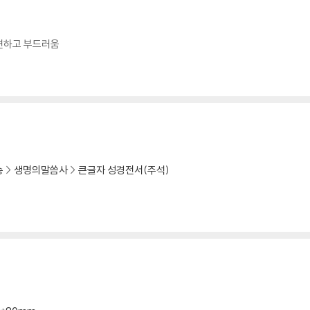
유연하고 부드러움
송
생명의말씀사
큰글자 성경전서(주석)