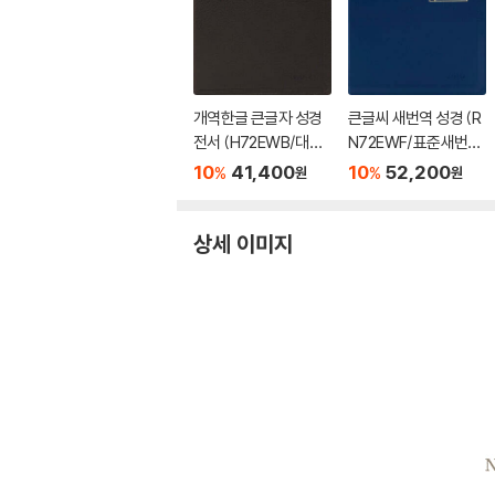
개역한글 큰글자 성경
큰글씨 새번역 성경 (R
전서 (H72EWB/대단
N72EWF/표준새번역
본/무지퍼/PU/반달 색
대단본/무지퍼/PU/반
10
41,400
10
52,200
%
%
원
원
인/해설 없음/각주 없
달 색인/주석 없음/뉴
음/다크브라운)
다크네이비)
상세 이미지