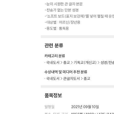
-눈이 시원한 큰 글자 본문
-찬송가 없는 단본 성경
-‘소프트 보드(표지 보강재)’를 넣어 펼칠 때 
-대상별 : 어르신/장년용
-용도별 : 통독용
관련 분류
카테고리 분류
국내도서
종교
기독교(개신교)
성경/찬
수상내역 및 미디어 추천 분류
국내도서
큰글자도서
종교
품목정보
발행일
2021년 09월 10일