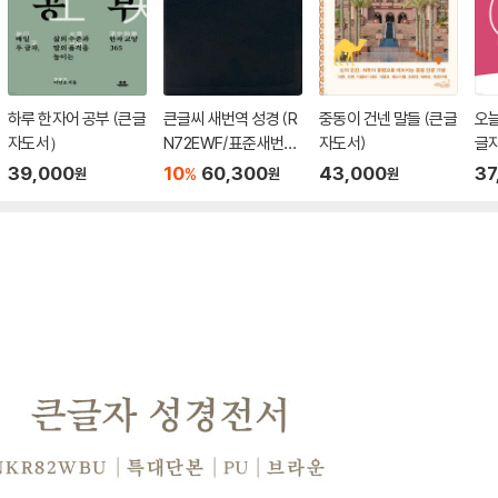
하루 한자어 공부 (큰글
큰글씨 새번역 성경 (R
중동이 건넨 말들 (큰글
오늘
자도서）
N72EWF/표준새번역
자도서)
글
단본/무지퍼/천연우
39,000
10
60,300
43,000
37
%
원
원
원
피/반달 색인/주석 없
음/검정)