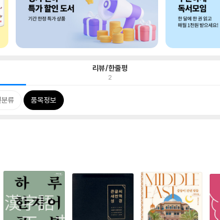
리뷰/한줄평
2
련분류
품목정보