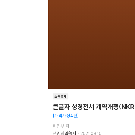
소득공제
큰글자 성경전서 개역개정(NK
개역개정4판
편집부 저
생명의말씀사
2021.09.10.