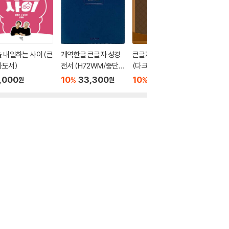
 내일하는 사이 (큰
개역한글 큰글자 성경
큰글자 현대인의 성경
AI와 함
자도서)
전서 (H72WM/중단
(다크브라운/대(大)/
도서)
본/무지퍼/PU/반달 색
단본/색인/천연우피)
,000
10
33,300
10
41,400
20,0
%
%
원
원
원
인/해설 없음/각주 없
음/다크네이비)