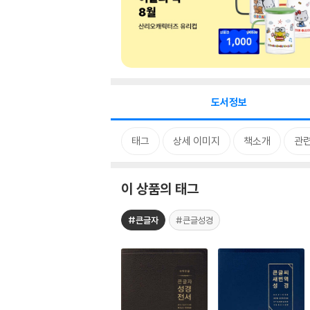
도서정보
태그
상세 이미지
책소개
관
이 상품의 태그
#큰글자
#큰글성경