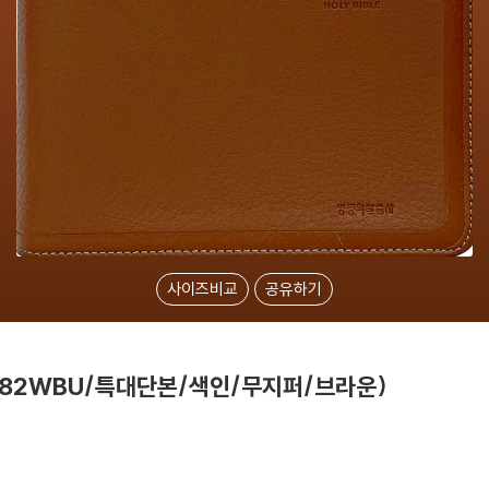
사이즈비교
공유하기
R82WBU/특대단본/색인/무지퍼/브라운)