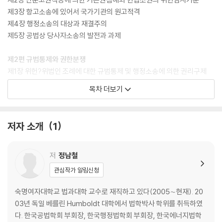
제3장 항고소송에 있어서 국가기관의 원고적격
제4장 행정소송의 대상과 재결주의
제5장 공법상 당사자소송의 발전과 과제
제2편 규범통제와 권한분쟁
제1장 위헌?위법인 조례에 대한 규범통제 및 행정소송에 의한 권리구제
제2장 명령?규칙 등의 부진정행정입법부작위에 대한 법원의 규범통제
목차 더보기
제3장 행정입법에 대한 민주적 통제
제4장 자치쟁송의 구조변화와 지방자치단체 권리구제체계의 재구축
제5장 공유수면 매립지 분쟁의 관할권 및 심사범위에 관한 법적 쟁점
저자 소개
1
제6장 헌법재판소의 공유수면 해상경계 확정에 따른 어업면허처분의 법
적 효력
저
정남철
제3편 재산권보장과 손실보상
관심작가 알림신청
제1장 수용의 요건으로서 공익성 판단과 수용조항의 개헌과제
제2장 문화재보호와 재산권보장에 대한 소고
숙명여자대학교 법과대학 교수로 재직하고 있다(2005∼현재). 20
제3장 사회보장수급권의 재산권적 성격에 관한 헌법적 판단
03년 독일 베를린 Humboldt 대학에서 법학박사 학위를 취득하였
제4장 잔여지보상과 소송형식
다. 한국공법학회 부회장, 한국행정법학회 부회장, 한국에너지법학