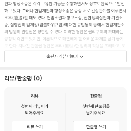
판과 행정소송은 각각 고유한 기능을 수행하면서도 상호보완적으로 발전
하고 있다. 그러나 헌법재판과 행정소송은 종종 서로 긴장관계를 이루면서
조우(遭遇)할 때도 있다. 헌법소원과 항고소송, 권한쟁의심판과 기관소
송, 집행권의 법제정(법률하위규범)에 대한 규범통제 등에서 헌법재판소
와 법원의 관할권은 경합할 수 있다. 이러한 경합은 권리구제의 확대라는
긍정적 측면도 있지만, 이론적으로 해결해야 할 어려운 과제를 남겨 놓기
도 한다. 지나친 관할권 경합은 무리(無理)한 법리의 적용을 초래하고, 또
이를 위해 도입된 외국의 이론과 판례는 ‘트로이의 목마’처럼 뜻밖의 결과
출판사 리뷰 더보기
를 가져올 수도 있다. 저자는 대학에서 강의하면서도 헌법재판소와 대법원
에서 헌법연구위원과 재판연구관으로 겸직하는 소중한 기회를 얻어 공법
소송의 현실을 체험할 수 있었다. 헌법재판과 행정소송이 교차하는 길목에
리뷰/한줄평
0
서 난제(難題)를 만나기도 하였고, 이를 해결하기 위한 고민과 경험은 연
구에 중요한 자산이 되었다. 본서에는 이러한 경험을 바탕으로 작성한 20
편의 논문이 수록되어 있으며, 그 내용은 대체로 공법소송의 현안과 실무
리뷰
한줄평
상 중요한 쟁점과 관련이 있다. 본서가 공법소송에 관심이 있는 법학전문
첫번째 리뷰어가
첫번째 한줄평을
대학원과 법과대학의 학생들뿐만 아니라 공법소송을 담당하는 실무자들
되어주세요.
남겨주세요.
께도 조금이라도 도움이 되길 기대한다.
리뷰 쓰기
한줄평 쓰기