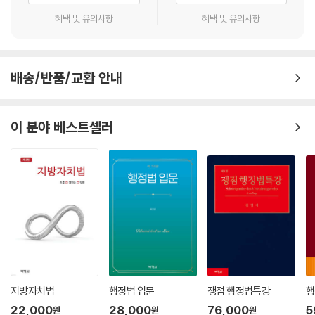
혜택 및 유의사항
혜택 및 유의사항
배송/반품/교환 안내
이 분야 베스트셀러
지방자치법
행정법 입문
쟁점 행정법특강
행
22,000
28,000
76,000
5
원
원
원