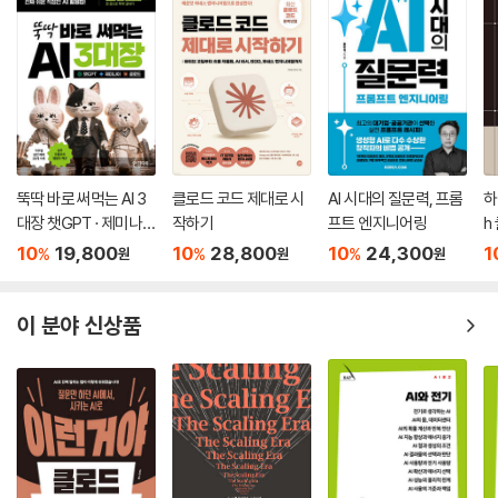
뚝딱 바로 써먹는 AI 3
클로드 코드 제대로 시
AI 시대의 질문력, 프롬
하
대장 챗GPT · 제미나
작하기
프트 엔지니어링
h
이 · 클로드
10
19,800
10
28,800
10
24,300
1
%
%
%
원
원
원
이 분야 신상품