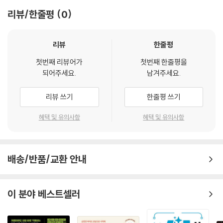
Pro는 100만 토큰까지 처리할 수 있다. 다만 한국어는 영어보다 토큰 효율
작동 원리를 이해하고, 이를 실제 업무에 적용하며, 나아가 출력물을 비판
리뷰/한줄평
0
이 낮아 같은 내용이라도 1.5∼2배 가까운 토큰을 소비한다. 기억은 서랍
적으로 검증하고 도구를 선택하는 태도까지 포함한다. 결국 AI를 잘 쓰는
장이다. 한번 넣으면 꺼내기 전까지 그 자리에 있다. 시야는 창문이다. 대화
사람은 프롬프트 기술을 외운 사람이 아니라, 자기 사고를 명확히 구조화
가 길어지면 창문 밖으로 밀려난 부분은 더 이상 보이지 않는다.
할 수 있는 사람이다.
리뷰
한줄평
－06_“멀티턴 전략과 컨텍스트 윈도” 중에서
첫번째 리뷰어가
첫번째 한줄평을
되어주세요.
남겨주세요.
AI 출력물에 대한 태도는 두 극단으로 갈린다. “AI가 말한 것이니 맞겠
지”라는 무조건적 수용, “AI는 틀릴 수 있으니 안 써”라는 전면적 거부. 둘
리뷰 쓰기
한줄평 쓰기
다 틀렸다. 내재적 환각과 외재적 환각은 AI의 구조적 특성이므로 완전히
제거할 수 없다. 그렇다고 AI가 잘하는 구조 설계, 초안 생성, 패턴 인식의
혜택 및 유의사항
혜택 및 유의사항
가치까지 버릴 이유도 없다. 맞는 태도는 “조건부 신뢰(Conditional Tru
st)”다. AI의 출력을 유용한 초안으로 받아들이되, 사실적 주장은 반드시
검증하고, 최종 책임은 자신이 진다.
－09_“AI 잘 쓰는 사람의 습관” 중에서
배송/반품/교환 안내
--- 본문 중에서
이 분야 베스트셀러