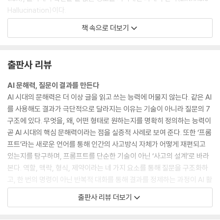
Hallucination)이다.
－01_“생성형 AI 이해하기” 중에서
책 속으로 더보기
요약이나 번역 같은 단순한 과제에는 제로샷으로 충분하다. 수학이나 논리
분석처럼 추론이 필요하면 CoT. 특수한 형식이나 도메인 규칙을 따라야
출판사 리뷰
할 때는 퓨샷. 정확도가 극도로 중요하면 자기 일관성을 얹고, 여러 가능성
을 탐색해야 할 때는 ToT다. 이 기법들은 배타적이 아니라 누적적이다. 퓨
AI 문해력, 질문이 결과를 만든다
샷에 CoT를 결합하고, 그 결과에 자기 일관성을 적용할 수 있다. (…) 이름
AI 시대의 문해력은 더 이상 글을 읽고 쓰는 능력에 머물지 않는다. 같은 AI
은 다르지만 하는 일의 본질은 같다−경로 설계. 모델에 새로운 능력을 주
를 사용해도 결과가 극단적으로 달라지는 이유는 기술이 아니라 질문의 7
입하는 행위는 이 중 단 하나도 없다. 이미 있는 능력이 발휘될 수 있도록,
구조에 있다. 무엇을, 왜, 어떤 형태로 원하는지를 명확히 정의하는 능력이
토큰이 밟고 갈 길을 깔아 주는 것뿐이다.
곧 AI 시대의 핵심 문해력이라는 점을 실증적 사례로 보여 준다. 또한 ‘프롬
－03_“고급 프롬프트 기법” 중에서
프트’라는 새로운 언어를 통해 인간의 사고방식 자체가 어떻게 재편되고
있는지를 탐구하며, 프롬프트를 단순한 기술이 아닌 ‘사고의 설계’로 바라
대화가 이어지는 것처럼 보이는 이유는, 매 턴마다 이전의 모든 대화 내용
본다. 역할, 맥락, 형식, 제약이라는 네 가지 요소를 통해 질문을 구조화하
이 입력으로 다시 들어가기 때문이다. 세 번째 질문을 할 때 AI는 첫 번째부
고, 한 번의 명령이 아닌 반복적 대화를 통해 결과를 정제하는 과정이 AI 활
터 세 번째까지를 하나의 텍스트로 이어 붙여 처음부터 다시 읽는다. 매 턴
용의 핵심임을 설명한다. 특히 실패하는 프롬프트와 성공하는 프롬프트를
출판사 리뷰 더보기
이 첫 만남이다. 컨텍스트 윈도란 이 텍스트를 담을 수 있는 최대 크기를 뜻
비교 분석하며, 왜 어떤 질문이 더 나은 결과를 만드는지 그 원리를 드러낸
한다. GPT-4 Turbo는 128K 토큰, Claude는 200K 토큰, Gemini 1.5
다. 더불어 문해력의 확장을 ‘이해-실전-태도’라는 단계로 제시한다. AI의