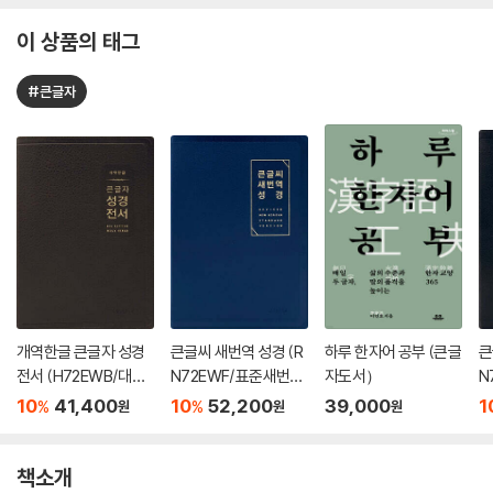
이 상품의 태그
#큰글자
개역한글 큰글자 성경
큰글씨 새번역 성경 (R
하루 한자어 공부 (큰글
큰
전서 (H72EWB/대단
N72EWF/표준새번역
자도서）
N
본/무지퍼/PU/반달 색
대단본/무지퍼/PU/반
단
10
41,400
10
52,200
39,000
1
%
%
원
원
원
인/해설 없음/각주 없
달 색인/주석 없음/뉴
피
음/다크브라운)
다크네이비)
음
책소개