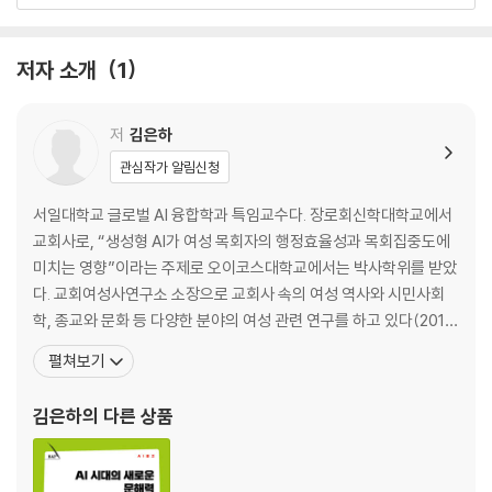
10 AI 커뮤니케이션
저자 소개
1
저
김은하
관심작가 알림신청
서일대학교 글로벌 AI 융합학과 특임교수다. 장로회신학대학교에서
교회사로, “생성형 AI가 여성 목회자의 행정효율성과 목회집중도에
미치는 영향”이라는 주제로 오이코스대학교에서는 박사학위를 받았
다. 교회여성사연구소 소장으로 교회사 속의 여성 역사와 시민사회
학, 종교와 문화 등 다양한 분야의 여성 관련 연구를 하고 있다(2018
∼현재). 주요 저서로 《생명 문명 시대를 연 20세기 기독여성 지도
펼쳐보기
자》(2022), 《청소년의 마음을 키우는 인문학 선물》(2024), 《AI 교
사와 교실의 재구성》(2026) 등이 있다. “The Growth, Decline, a
김은하
의 다른 상품
nd Transformati