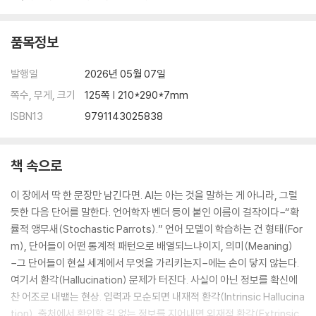
품목정보
발행일
2026년 05월 07일
쪽수, 무게, 크기
125쪽 | 210*290*7mm
ISBN13
9791143025838
책 속으로
이 장에서 딱 한 문장만 남긴다면. AI는 아는 것을 말하는 게 아니라, 그럴
듯한 다음 단어를 말한다. 언어학자 벤더 등이 붙인 이름이 걸작이다−“확
률적 앵무새(Stochastic Parrots).” 언어 모델이 학습하는 건 형태(For
m), 단어들이 어떤 통계적 패턴으로 배열되느냐이지, 의미(Meaning)
−그 단어들이 현실 세계에서 무엇을 가리키는지−에는 손이 닿지 않는다.
여기서 환각(Hallucination) 문제가 터진다. 사실이 아닌 정보를 확신에
찬 어조로 내뱉는 현상. 입력과 모순되면 내재적 환각(Intrinsic Hallucina
tion), 출처에서 확인할 길 없는 정보를 지어내면 외재적 환각(Extrinsic