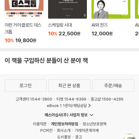
이런 거야 클로드 데스
스케일링 시대
AI와 전기
A
크톱
10
22,500
12,000
2
%
원
원
10
19,800
%
원
이 책을 구입하신 분들이 산 분야 책
로그인
최근 본 상품
주문/배송
고객센터 1544-3800
티켓 1544-6399
중고샵 1566-4295
eBook 1:1문의/채팅상담
예스이십사(주) 사업자 정보
이용약관
개인정보처리방침
청소년보호정책
PC버전
회사소개
거래처관계자께
도서홍보
광고