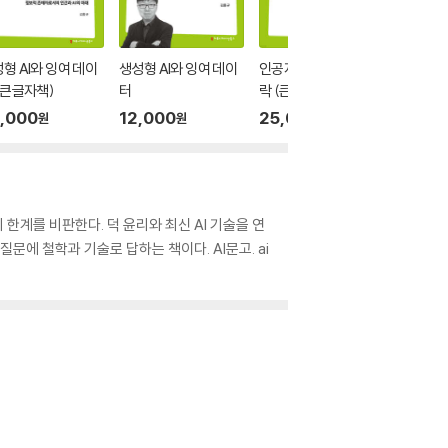
형 AI와 잉여 데이
생성형 AI와 잉여 데이
인공지능과 윤리적 맥
인공지능
(큰글자책)
터
락 (큰글자책)
락
,000
12,000
25,000
12,00
원
원
원
한계를 비판한다. 덕 윤리와 최신 AI 기술을 연
에 철학과 기술로 답하는 책이다. AI문고. ai