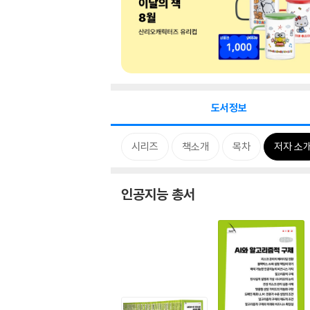
도서정보
시리즈
책소개
목차
저자 소
인공지능 총서