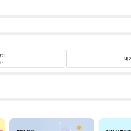
팔기
내 
불가