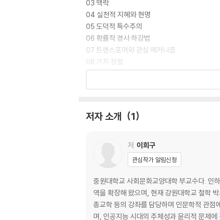
03 맥락
04 실천적 지혜와 현명
05 도덕적 특수주의
06 확률적 경사 하강법
07 트랜스포머와 관심 메커니즘
08 가치 정렬
09 기술 돌봄
10 정의와 멀티 에이전트 모델
저자 소개
1
저
이희구
관심작가 알림신청
중원대학교 사회문화교양대학 부교수다. 인하
역을 확장해 왔으며, 현재 강원대학교 철학 
종교학 등의 강좌를 담당하며 인문학적 관점에서
며, 인공지능 시대의 주체성과 윤리적 문제에 