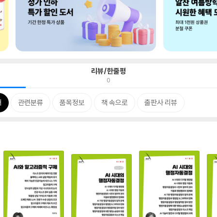
리뷰/한줄평
0
개
관련분류
품목정보
책 속으로
출판사 리뷰