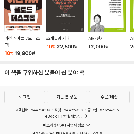
이런 거야 클로드 데스
스케일링 시대
AI와 전기
A
크톱
10
22,500
12,000
2
%
원
원
10
19,800
%
원
이 책을 구입하신 분들이 산 분야 책
로그인
최근 본 상품
주문/배송
고객센터 1544-3800
티켓 1544-6399
중고샵 1566-4295
eBook 1:1문의/채팅상담
예스이십사(주) 사업자 정보
이용약관
개인정보처리방침
청소년보호정책