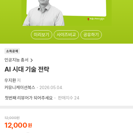
미리보기
사이즈비교
공유하기
소득공제
인공지능 총서
AI 시대 기술 전략
우지환
저
커뮤니케이션북스
2026.05.04.
첫번째 리뷰어가 되어주세요
판매지수
24
12,000
원
12,000