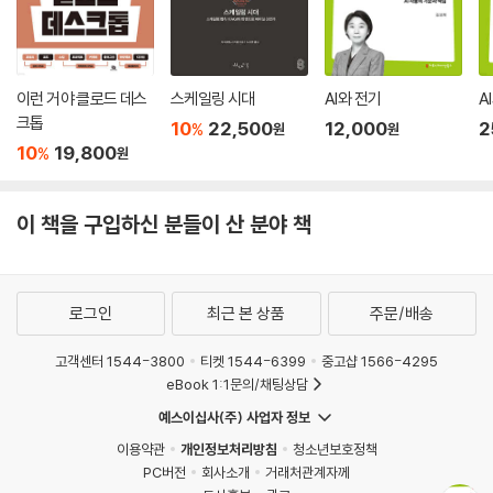
이런 거야 클로드 데스
스케일링 시대
AI와 전기
A
크톱
10
22,500
12,000
2
%
원
원
10
19,800
%
원
이 책을 구입하신 분들이 산 분야 책
로그인
최근 본 상품
주문/배송
고객센터 1544-3800
티켓 1544-6399
중고샵 1566-4295
eBook 1:1문의/채팅상담
예스이십사(주) 사업자 정보
이용약관
개인정보처리방침
청소년보호정책
PC버전
회사소개
거래처관계자께