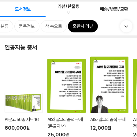
리뷰/한줄평
도서정보
배송/반품/교환
0
련분류
품목정보
책 속으로
출판사 리뷰
인공지능 총서
AI문고 50종 세트 16
AI와 알고리즘적 구제
AI와 알고리즘적 구제
A
(큰글자책)
정
600,000
12,000
원
원
25,000
2
원