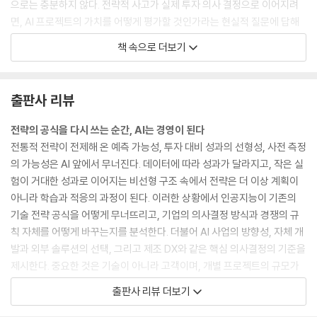
으로는 충분하지 않다. 전략적 사고가 실제 투자 의사 결정으로 이어지려
면, AI 프로젝트의 가치를 어떻게 평가할 것인가라는 현실적 질문에 답해
야 한다.
책 속으로 더보기
－01_“기술에서 전략으로” 중에서
AI 역량과 조직 설계는 결국 하나의 질문으로 수렴한다. “우리 조직은 AI를
출판사 리뷰
통해 지속적으로 학습하고 진화할 수 있는 구조를 갖추고 있는가.” 이 질문
에 ‘그렇다’고 답할 수 있는 조직만이 AI 시대의 경쟁에서 살아남을 수 있
전략의 공식을 다시 쓰는 순간, AI는 경영이 된다
다. AI 기술은 빠르게 변하지만, 학습하는 조직의 가치는 변하지 않는다. 오
전통적 전략이 전제해 온 예측 가능성, 투자 대비 성과의 선형성, 사전 측정
늘의 AI 기술이 내일 구식이 되더라도, 학습하는 조직은 새로운 기술을 빠
의 가능성은 AI 앞에서 무너진다. 데이터에 따라 성과가 달라지고, 작은 실
르게 흡수하고 적용할 수 있다. 조직 설계의 궁극적 목표는 특정 AI 기술의
험이 거대한 성과로 이어지는 비선형 구조 속에서 전략은 더 이상 계획이
도입이 아니라, 어떤 기술 변화에도 적응할 수 있는 학습 역량의 구축이다.
아니라 학습과 적응의 과정이 된다. 이러한 상황에서 인공지능이 기존의
－03_“AI 역량과 조직 설계” 중에서
기술 전략 공식을 어떻게 무너뜨리고, 기업의 의사결정 방식과 경쟁의 규
칙 자체를 어떻게 바꾸는지를 분석한다. 더불어 AI 사업의 방향성, 자체 개
이들 기업의 공통점은 AI를 단순한 기술이 아니라 전략의 중심에 두었다는
발과 외부 솔루션의 선택, 그리고 제조 DX와 같은 핵심 의사결정의 기준을
점이다. 데이터는 단순한 부산물이 아니라 핵심 자산으로 관리되며, AI는
제시한다. 중요한 것은 기술이 아니라 고객이며, 개별 프로젝트의 규모가
이를 활용하는 엔진으로 작동한다. 더 나아가 중요한 점은 AI를 통해 새로
아니라 데이터와 경험의 축적이라는 점을 강조한다. 또한 완벽한 계획 대
출판사 리뷰 더보기
운 시장을 창출했다는 것이다. 아마존 고, 테슬라의 로보택시, 오픈AI의 생
신 빠른 실험과 반복을 통해 학습하는 ‘실험 기반 전략’의 중요성을 구체적
성형 AI 서비스 등은 기존 시장의 경쟁을 넘어 새로운 시장 자체를 만들어
사례와 함께 설명한다. 실패를 제거하는 조직이 아니라, 실패를 통해 학습