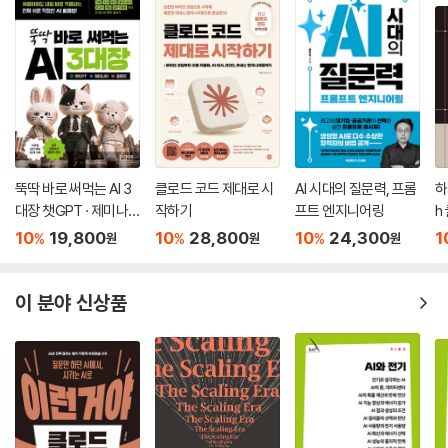
뚝딱 바로 써먹는 AI 3
클로드 코드 제대로 시
AI 시대의 질문력, 프롬
하
대장 챗GPT · 제미나
작하기
프트 엔지니어링
h
이 · 클로드
10
19,800
10
28,800
10
24,300
1
%
%
%
원
원
원
이 분야 신상품