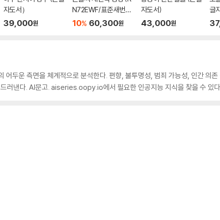
자도서）
N72EWF/표준새번역
자도서)
글
단본/무지퍼/천연우
39,000
10
60,300
43,000
37
%
원
원
원
피/반달 색인/주석 없
음/검정)
의 어두운 측면을 체계적으로 분석한다. 편향, 불투명성, 범죄 가능성, 인간 의존 
낸다. AI문고. aiseries.oopy.io에서 필요한 인공지능 지식을 찾을 수 있다