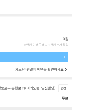
0원
5만원 이상 구매 시 2천원 추가 적립
카드/간편결제 혜택을 확인하세요
등포구 은행로 11(여의도동, 일신빌딩)
변경
무료