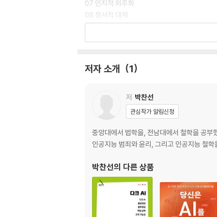
07 인지적 외주화
08 정서적 대체
09 통제 불능
10 다크 AI 대응 방안
저자 소개
1
저
박찬선
관심작가 알림신청
중앙대에서 법학을, 전남대에서 철학을 공부했다
인공지능 범죄와 윤리, 그리고 인공지능 철학
박찬선
의 다른 상품