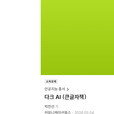
소득공제
인공지능 총서
다크 AI (큰글자책)
박찬선
저
커뮤니케이션북스
2026.05.04.