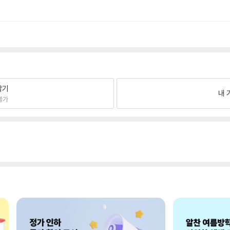
팔기
내 
불가