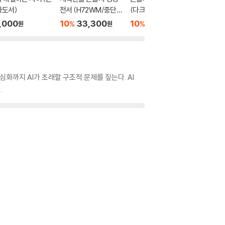
자도서)
전서 (H72WM/중단
(다크브라운/대(大)/
도서)
본/무지퍼/PU/반달 색
단본/색인/천연우피)
,000
10
33,300
10
41,400
20,0
%
%
원
원
원
인/해설 없음/각주 없
음/다크네이비)
심화까지 AI가 초래할 구조적 문제를 짚는다. AI
.