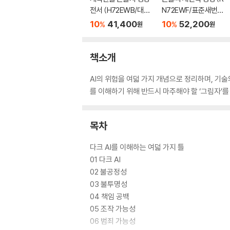
전서 (H72EWB/대단
N72EWF/표준새번역
본/무지퍼/PU/반달 색
대단본/무지퍼/PU/반
10
41,400
10
52,200
%
%
원
원
인/해설 없음/각주 없
달 색인/주석 없음/뉴
음/다크브라운)
다크네이비)
책소개
AI의 위험을 여덟 가지 개념으로 정리하며, 기술
를 이해하기 위해 반드시 마주해야 할 ‘그림자’를 드러
목차
다크 AI를 이해하는 여덟 가지 틀
01 다크 AI
02 불공정성
03 불투명성
04 책임 공백
05 조작 가능성
06 범죄 가능성