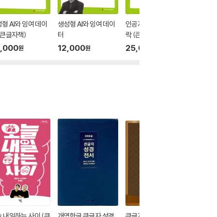
형 AI와 잉여 데이
생성형 AI와 잉여 데이
인공지능과 윤리적 맥
인공지능
(큰글자책)
터
락 (큰글자책)
락
,000
12,000
25,000
12,00
원
원
원
 내일하는 사이 (큰
개역한글 큰글자 성경
큰글자 현대인의 성경
AI와 함