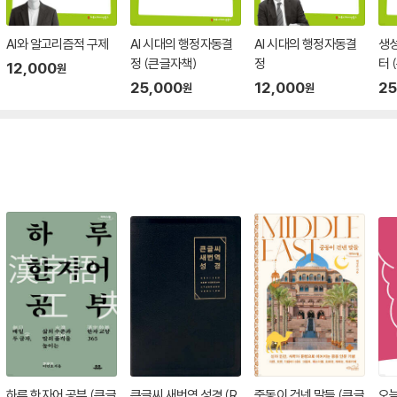
AI와 알고리즘적 구제
AI 시대의 행정자동결
AI 시대의 행정자동결
생성
정 (큰글자책)
정
터 
12,000
원
25,000
12,000
25
원
원
하루 한자어 공부 (큰글
큰글씨 새번역 성경 (R
중동이 건넨 말들 (큰글
오늘