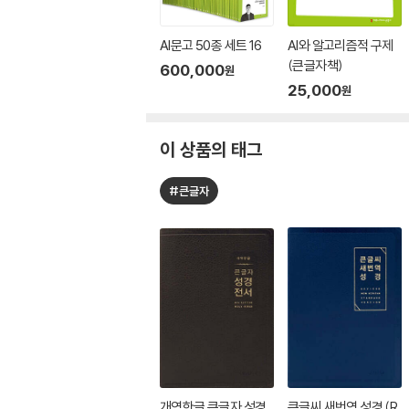
AI문고 50종 세트 16
AI와 알고리즘적 구제
(큰글자책)
600,000
원
25,000
원
이 상품의 태그
#큰글자
개역한글 큰글자 성경
큰글씨 새번역 성경 (R