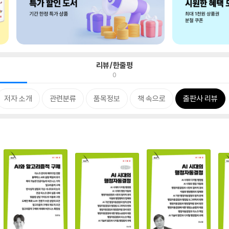
리뷰/한줄평
0
저자 소개
관련분류
품목정보
책 속으로
출판사 리뷰