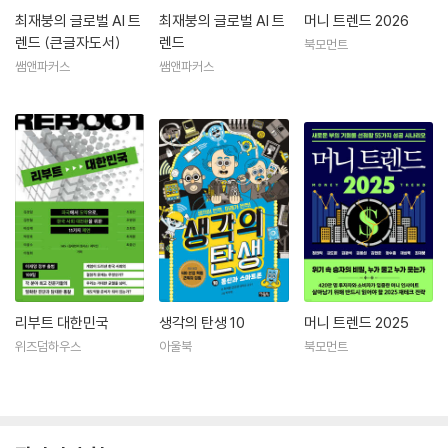
최재붕의 글로벌 AI 트
최재붕의 글로벌 AI 트
머니 트렌드 2026
렌드 (큰글자도서)
렌드
북모먼트
쌤앤파커스
쌤앤파커스
리부트 대한민국
생각의 탄생 10
머니 트렌드 2025
위즈덤하우스
아울북
북모먼트