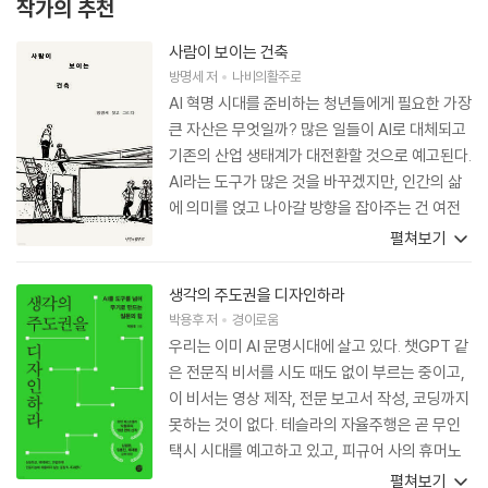
작가의 추천
사람이 보이는 건축
방명세
저
나비의활주로
AI 혁명 시대를 준비하는 청년들에게 필요한 가장
큰 자산은 무엇일까? 많은 일들이 AI로 대체되고
기존의 산업 생태계가 대전환할 것으로 예고된다.
AI라는 도구가 많은 것을 바꾸겠지만, 인간의 삶
에 의미를 얹고 나아갈 방향을 잡아주는 건 여전
히 따뜻한 휴머니티다. 성실하고 착한 청년이 결
펼쳐보기
국 성공하는 법이다. 그 비급을 알고 싶은 모든 청
년들에게 꼭 권하고 싶은 책이다.
생각의 주도권을 디자인하라
박용후
저
경이로움
우리는 이미 AI 문명시대에 살고 있다. 챗GPT 같
은 전문직 비서를 시도 때도 없이 부르는 중이고,
이 비서는 영상 제작, 전문 보고서 작성, 코딩까지
못하는 것이 없다. 테슬라의 자율주행은 곧 무인
택시 시대를 예고하고 있고, 피규어 사의 휴머노
이드 노동 로봇은 자동차 공장에서 20시간 무휴
펼쳐보기