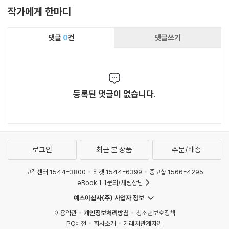
작가에게 한마디
댓글
0
건
댓글쓰기
등록된 댓글이 없습니다.
로그인
최근 본 상품
주문/배송
고객센터 1544-3800
티켓 1544-6399
중고샵 1566-4295
eBook 1:1문의/채팅상담
예스이십사(주) 사업자 정보
이용약관
개인정보처리방침
청소년보호정책
PC버전
회사소개
거래처관계자께