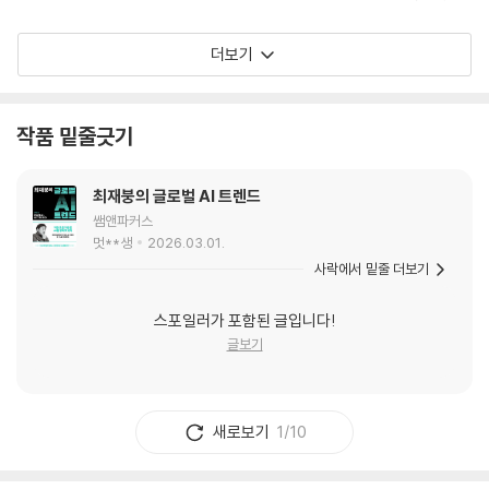
식 판금작업에 성공했다고 보고한 바 있다. 인류
문명에서 아직 멀었다고 생각했던 많은 예측이 이
더보기
제는 틀린 예측이 되었다. 인류문명은 AI와 인간
의 공존시대로 진입했다. 관점 디자이너 박용후는
이 시대의 출발점은 “내가 틀릴 수 있는 것은 무엇
작품 밑줄긋기
인가?”라는 질문이어야 한다고 일갈한다. 중요한
것은 세상을 보는 관점이다. 늘 그랬듯 관점 디자
최재붕의 글로벌 AI 트렌드
이너 박용후는 어떤 급격한 변화 가능성도 배제할
쌤앤파커스
수 없는 AI 시대에 인간이 단단히 다져야 할 근본
멋**생
2026.03.01.
적인 문제들을 명쾌하게 정리해 준다. AI 혁명의
사락에서 밑줄 더보기
시대라면 세상을 보는 나의 관점에도 파괴적 혁신
이 필요하다. AI에 밀려 내 일자리가 쓸려 나가기
스포일러가 포함된 글입니다!
전에 문명 대전환의 근간을 통찰하고 인간으로서
글보기
의 주도권을 확립해 미래를 대비해야 한다. 굳어
진 낡은 세계관을 부수고 AI 혁명시대에 걸맞은
신 세계관을 세우고자 한다면 반드시 읽어야 할
새로보기
1/10
책이다.