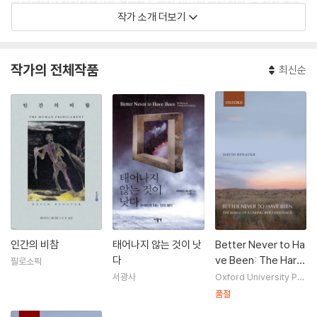
와 매체에서 진지하면서도 격렬한 논쟁의 대상이 되어 왔다. 그 외의 주요
작가 소개 더보기
저서로는 『제2의 성차별』, 『재생산 토론하기』, 『인간의 곤경』, 등이 있다.
주요 논문으로는 「왜 존재한 적이 없는 것이 더 나은가」, 「복제와 윤리」, 「숙
지된 동의와 연구」, 「체형」, 「태아의 고통: 태아의 고통에 대한 혼동 끝내
작가의 전체작품
최신순
기」, 「믿으라는 명령에 반대하여」, 「도덕적 채식주의에 반대하는 순진한 논
증은 왜 순진한가」, 「유전학의 시대는 무엇이 특별한가?」, 「생식의 자유와
위험」, 「낙천주의 망상」, 「자살: 조건이 붙은 옹호」, 「반출생주의를 찬성하
는 염인주의 논증」 등이 있다.
인간의 비참
태어나지 않는 것이 낫
Better Never to Ha
다
ve Been: The Harm
필로소픽
of Coming Into Exis
서광사
Oxford University Pre
ss, USA
tence
품절