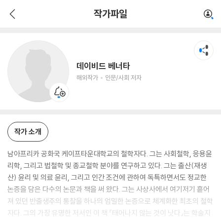
데이비드 베너타
작가파일
해외작가
인문/사회 저자
데이비드 베너타
해외작가
인문/사회 저자
작가 소개
남아프리카 공화국 케이프타운대학교의 철학자다. 그는 사회철학, 응용윤
리학, 그리고 법철학 및 종교철학 분야를 연구하고 있다. 그는 출산(재생
산) 윤리 및 의료 윤리, 그리고 인간 조건에 관하여 독특하면서도 정교한
논증을 담은 다수의 논문과 책을 써 왔다. 그는 사상사에서 여기저기 흩어
져 있던 반출생주의 통찰을 하나의 엄밀한 논증으로 체계화한 최초의 철학
자다. 그의 가장 유명한 저서인 이 책 『태어나지 않는 것이 낫다』는 학술지