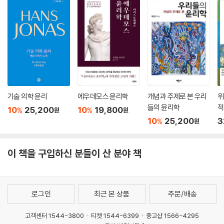
기술 의학 윤리
에우데모스 윤리학
개념과 주제로 본 우리
위
들의 윤리학
적
10
25,200
10
19,800
%
%
원
원
10
25,200
3
%
원
이 책을 구입하신 분들이 산 분야 책
로그인
최근 본 상품
주문/배송
고객센터 1544-3800
티켓 1544-6399
중고샵 1566-4295