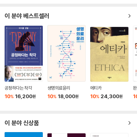
이 분야 베스트셀러
공정하다는 착각
생명의료윤리
에티카
완
10
16,200
10
18,000
10
24,300
1
%
%
%
원
원
원
이 분야 신상품