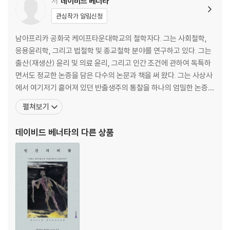
저
데이비드 베너타
다른 비대칭성들 82
관심작가 알림신청
자신의 존재를 후회하지 않는 것에 반대하여 93
남아프리카 공화국 케이프타운대학교의 철학자다. 그는 사회철학,
3. 존재하게 되는 것은 얼마나 나쁜가? 97
응용윤리학, 그리고 법철학 및 종교철학 분야를 연구하고 있다. 그는
왜 삶의 질은 삶의 좋음에서 삶의 나쁨을 뺀 격차가 아닌가 99
출산(재생산) 윤리 및 의료 윤리, 그리고 인간 조건에 관하여 독특하
왜 자기 삶의 질에 대한 자기 평가는 신뢰할 수 없는가 102
면서도 정교한 논증을 담은 다수의 논문과 책을 써 왔다. 그는 사상사
삶의 질에 관한 세 견해, 그리고 왜 삶은 어느 견해로 봐도 나쁜 것이 되는
에서 여기저기 흩어져 있던 반출생주의 통찰을 하나의 엄밀한 논증으
가 109
로 체계화한 최초의 철학자다. 그의 가장 유명한 저서인 이 책 『태어
펼쳐보기
쾌락주의 이론 110
나지 않는 것이 낫다』는 학술지와 매체에서 진지하면서도 격렬한 논
욕구 충족 이론 114
쟁의 대상이 되어 왔다. 그 외의 주요 저서로는 『제2의 성차별』, 『재생
데이비드 베너타
의 다른 상품
객관적 목록 이론 124
산 토론하기』, 『인간의 곤경』, 등이 있다. 주
세 견해들에 대한 결론적 논평 131
괴로움의 세계 133
4. 아이 갖기: 반출생주의 견해 139
출산 140
출산할 의무는 없음 140
출산하지 않을 의무가 있는가? 142