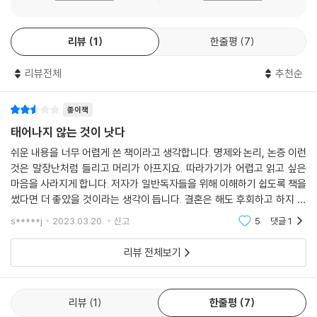
논증을 검토할 가치조차 느끼지 못할 것이다. 그러나 자신이 반성 없이 획
득한 도덕적 확신이 그 사회에서 지배적으로 수용되고 있다는 이유만으로
리뷰
1
한줄평
7
자명한 것으로 보고 그 결함을 검토하지 않는 것은 전형적인 일이었다. 예
를 들어 거의 누구나 노예를 소유했던 노예제 사회에서는 노예제가 그르다
리뷰전체
추천순
는 이야기를 누군가 하더라도, 진지하게 들을 생각조차 하지 않는 일이 보
통이었다. 터무니없는 소리라고 즉석에서 치부하고 오히려 그런 이야기를
하는 사람을 뭔가 별나게 잘못된 점이 있다고 비난하기 마련이었다. 그러
종이책
나 만일 자신이 갖고 있는 확신이 오류라면, 그 오류에 기대어 검토를 거부
태어나지 않는 것이 낫다
한다고, 그 확신이 조금이라도 덜 부당해지는 것은 아니다.
쉬운 내용을 너무 어렵게 쓴 책이라고 생각합니다. 명제와 논리, 논증 이런
것은 말장난처럼 들리고 머리가 아프지요. 따라가기가 어렵고 읽고 싶은
또 어떤 사람들은 이 책이 삶의 가치를 아예 부인하는 허무주의에 기반을
마음을 사라지게 합니다. 저자가 일반독자들을 위해 이해하기 쉽도록 책을
두고 있으므로 아무런 실질적 의미를 가지지 않는다고 오해하기도 할 것이
썼다면 더 좋았을 것이라는 생각이 듭니다. 결혼은 해도 후회하고 하지 않
다. 그러나 삶에서의 실질적 의미를 가지는 논의란, 삶의 선택을 달리하는
아도 후회한다는 말이 있죠. 비슷한 명제가 아닐까요? 이미 결혼 후 이혼할
s*****j
2023.03.20.
신고
5
댓글
1
근거에 관한 논의라는 뜻으로 보통 새긴다. 그런 뜻에서 보자면, 이 문제는
까 말까와는
삶의 선택, 즉 ‘출산을 할 것이냐 말 것이냐’라는 중대한 선택에 관하여 도
리뷰 전체보기
덕적인 근거를 검토해 보는 것은 당연히 실질적 의미가 있다. 왜냐하면 베
너타의 논증이 건전(sound)하다면, 출산을 하지 않는 결정이 도덕적으로
옳을 것이기 때문이다.
리뷰
1
한줄평
7