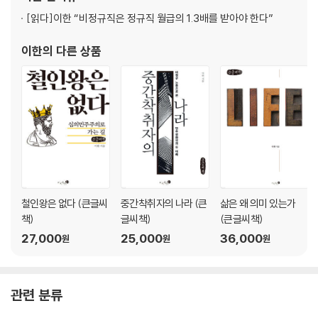
어떤 이익이 도덕적으로 유관한가? 197
[읽다]
이한 “비정규직은 정규직 월급의 1.3배를 받아야 한다”
의식은 언제 시작되는가? 202
존재 계속의 이익 207
이한
의 다른 상품
황금률 212
‘우리의 것과 같은 미래’ 217
결론 223
6. 인구와 멸종 227
과잉인구 230
인구에 관한 도덕 이론의 문제를 해결하기 233
파피트 교수의 인구 문제들 234
왜 반출생주의는 이론 X와 양립가능한가 239
철인왕은 없다 (큰글씨
중간착취자의 나라 (큰
삶은 왜 의미 있는가
계약주의 247
책)
글씨책)
(큰글씨책)
단계적 멸종 251
27,000
25,000
36,000
원
원
원
감소하는 인구가 삶의 질을 감소시킬 때 252
인구를 0으로 줄이기 257
멸종 267
관련 분류
멸종의 두 수단 269
멸종에 관한 세 가지 우려 270