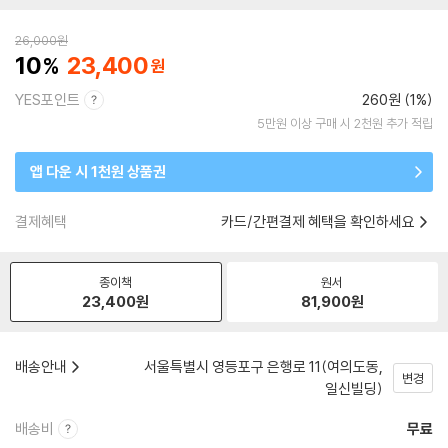
26,000
원
10
23,400
YES포인트
260원 (1%)
5만원 이상 구매 시 2천원 추가 적립
앱 다운 시 1천원 상품권
결제혜택
카드/간편결제 혜택을 확인하세요
종이책
원서
23,400
원
81,900
원
배송안내
서울특별시 영등포구 은행로 11(여의도동,
변경
일신빌딩)
배송비
무료