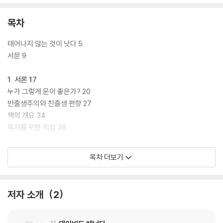
목차
태어나지 않는 것이 낫다 5
서문 9
1. 서론 17
누가 그렇게 운이 좋은가? 20
반출생주의와 친출생 편향 27
책의 개요 34
독자를 위한 지침 38
2. 왜 존재하게 되는 것은 항상 해악인가 41
목차 더보기
존재하게 되는 것이 해악이 될 수 있는가? 42
살 가치가 있는 삶과 살 가치가 없는 삶 43
시작할 가치가 있는 삶과 지속할 가치가 있는 삶 47
저자 소개
2
왜 존재하게 되는 것은 항상 해악인가 55
쾌락과 고통의 비대칭성 57
존재를 존재한 적 없음과 비교하기 71