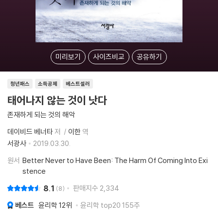
미리보기
사이즈비교
공유하기
청년패스
소득공제
베스트셀러
태어나지 않는 것이 낫다
존재하게 되는 것의 해악
데이비드 베너타
저
이한
역
서광사
2019.03.30.
원서
Better Never to Have Been: The Harm Of Coming Into Exi
stence
8.1
판매지수
2,334
8
베스트
윤리학
12위
윤리학 top20 155주