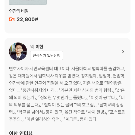
출산의 자유 150
주장되는 권리를 이해하기 151
인간의 비참
자율성에 출산 권리를 근거 짓기 152
5
22,800
%
원
무용성에 출산 권리를 근거 짓기 154
의견불일치에 재생산 권리를 근거 짓기 156
합당한 의견불일치에 출산 권리를 근거 짓기 158
장애와 불법행위로 인한 삶 164
역
이한
비동일성 문제와 장애권 반론 구별 165
관심작가 알림신청
‘장애의 사회적 구성’ 논증 167
‘표현주의’ 논증 169
변호사이자 시민교육센터 대표이다. 서울대학교 법학과를 졸업하고,
장애권 논증에 대응하기 170
같은 대학원에서 법학박사 학위를 받았다. 정치철학, 법철학, 헌법학,
불법행위로 인한 삶 175
인간학에 관한 연구와 집필을 해 오고 있다. 지은 책으로 『철인왕은
보조 생식술과 인공 생식술 177
없다』, 『중간착취자의 나라』, 『기본권 제한 심사의 법익 형량』, 『삶은
생식 윤리와 성윤리 178
왜 의미 있는가』, 『정의란 무엇인가는 틀렸다』, 『이것이 공부다』, 『너
출생의 비극과 산부인학(gynaecology)의 도덕 182
의 의무를 묻는다』, 『철학이 있는 콜버그의 호프집』, 『탈학교의 상상
미래 사람들을 단지 수단으로 대우하기 183
력』, 『학교를 넘어서』 등이 있고, 옮긴 책으로 『사치 열병』, 『포스트민
주주의』, 『이반 일리히의 유언』, 『계급론』 등이 있다.
5. 낙태: ‘친-죽음’ 견해 187
이익의 네 종류 190
이한
인터뷰