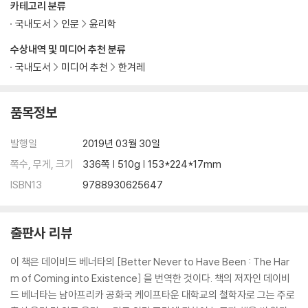
카테고리 분류
국내도서
인문
윤리학
7. 결론 277
수상내역 및 미디어 추천 분류
반직관성 반론을 반박하기 278
낙천주의자에 대한 대응 286
국내도서
미디어 추천
한겨레
죽음과 자살 291
종교적 견해 303
품목정보
염인주의와 인류애주의 306
발행일
2019년 03월 30일
역자 후기 309
쪽수, 무게, 크기
336쪽 | 510g | 153*224*17mm
참고문헌 319
찾아보기 330
ISBN13
9788930625647
출판사 리뷰
이 책은 데이비드 베너타의 [Better Never to Have Been : The Har
m of Coming into Existence] 을 번역한 것이다. 책의 저자인 데이비
드 베너타는 남아프리카 공화국 케이프타운 대학교의 철학자로 그는 주로