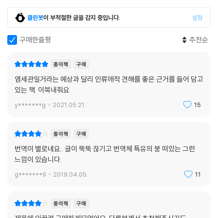
출산율에 관한 현재의 논의는, 일정 수준 이상의 출산율이 유지되지 않으
클린봇
이 부적절한 글을 감지 중입니다.
설정
면 현재 이미 존재하는 사람들의 복리에 부정적인 영향을 준다는 점을 출
생을 지지하는 충분하고 결정적인 근거로 본다. 출산율이 낮아지면 연금제
구매한줄평
추천순
도를 유지할 수 있게 연금 보험료를 납부하는 사람이 충분히 없을 것이고,
주택과 주식 가격을 유지할 수 있게 주택과 주식을 사주는 충분한 수의 사
종이책
구매
람이 없을 것이며, 더 나아가 세금을 납부할 충분한 수의 사람의 없을 것이
염세관일거라는 예상과 달리 인류애적 견해를 좋은 근거를 들어 담고
기 때문에, 출산율을 올려야 한다는 것이다. 이러한 논의는 출산에 관한 도
있는 책. 이북내줘요
덕적 쟁점들을 깡그리 무시하는 전제에 선다. 이미 존재하는 사람들에게
이득이 되는 한 얼마든지 사람들을 존재하게 하는 일이 도덕적으로 허용된
y*******g
2021.05.21.
15
다는 생각을 이미 전제하고 있기 때문이다. 그러나 이미 있는 사람들에게
더 이득이 된다는 것만으로 친출생주의의 근거가 확보된다고 믿는 사람은,
종이책
구매
인간을 수단으로 대우하는 셈이다.
번역이 별로네요.. 글이 뚝뚝 끊기고 번역체 특유의 붕 떠있는 그런
느낌이 있습니다.
g*******9
2019.04.05.
11
종이책
구매