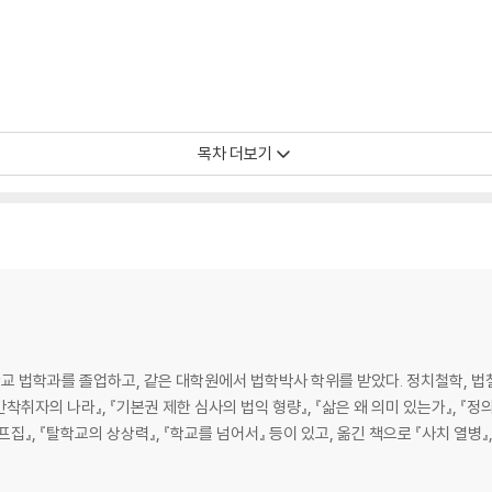
목차 더보기
 법학과를 졸업하고, 같은 대학원에서 법학박사 학위를 받았다. 정치철학, 법철
간착취자의 나라』, 『기본권 제한 심사의 법익 형량』, 『삶은 왜 의미 있는가』, 『정
집』, 『탈학교의 상상력』, 『학교를 넘어서』 등이 있고, 옮긴 책으로 『사치 열병』