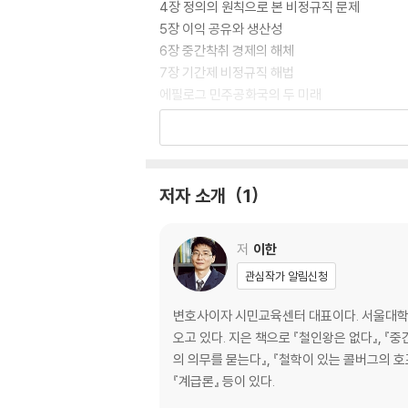
4장 정의의 원칙으로 본 비정규직 문제
5장 이익 공유와 생산성
6장 중간착취 경제의 해체
7장 기간제 비정규직 해법
에필로그 민주공화국의 두 미래
후주
찾아보기
저자 소개
1
저
이한
관심작가 알림신청
변호사이자 시민교육센터 대표이다. 서울대학교
오고 있다. 지은 책으로 『철인왕은 없다』, 『중
의 의무를 묻는다』, 『철학이 있는 콜버그의 호프
『계급론』 등이 있다.