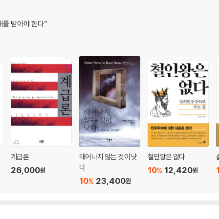
배를 받아야 한다”
계급론
태어나지 않는 것이 낫
철인왕은 없다
다
26,000
10
12,420
%
원
원
10
23,400
%
원