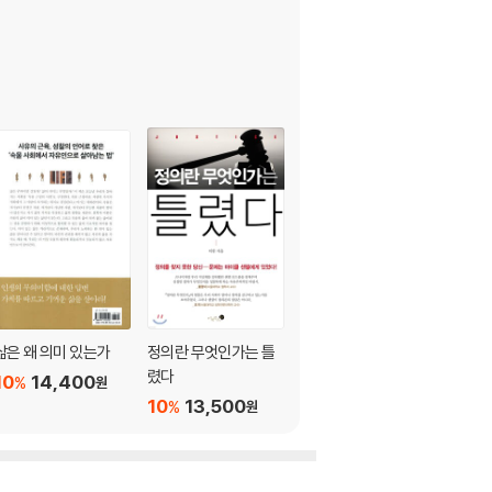
삶은 왜 의미 있는가
정의란 무엇인가는 틀
이것이 공부다
렸다
10
14,400
10
11,700
%
%
원
원
10
13,500
%
원