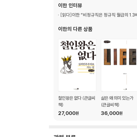
이한
인터뷰
[읽다]
이한 “비정규직은 정규직 월급의 1.3
이한
의 다른 상품
철인왕은 없다 (큰글씨
삶은 왜 의미 있는가
책)
(큰글씨책)
27,000
36,000
원
원