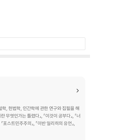
학, 헌법학, 인간학에 관한 연구와 집필을 해
의란 무엇인가는 틀렸다』, 『이것이 공부다』, 『너
, 『포스트민주주의』, 『이반 일리히의 유언』,