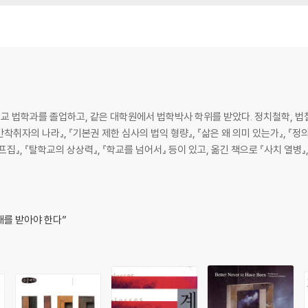
 법학과를 졸업하고, 같은 대학원에서 법학박사 학위를 받았다. 정치철학, 법철
간착취자의 나라』, 『기본권 제한 심사의 법익 형량』, 『삶은 왜 의미 있는가』, 『정
집』, 『탈학교의 상상력』, 『학교를 넘어서』 등이 있고, 옮긴 책으로 『사치 열병』
비약
배를 받아야 한다”