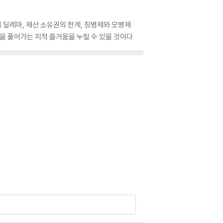
 딜레마, 재산 소유권의 한계, 징병제와 모병제
을 풀어가는 지적 즐거움을 누릴 수 있을 것이다.