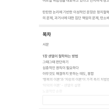
어뜨릴 위험성을 내포하고 있다고 진지하게 경고
탄탄한 논리에 기반한 이성적인 문장은 정치철학의
의 문제, 과거사에 대한 집단 책임의 문제, 탄소
목차
서문
1장 샌델이 철학하는 방법
그때그때 판단하기
심층적인 원칙이 필요하다
아무것도 해결하지 못하는 태도, 봉합
‘행복의 이론’과 ‘자유의 이론’이 가격 폭리 처
‘미덕의 이론’ - 샌델의 설명
노골적인 순환
본질을 파악하는 비법이란 없다
사안의 일면만 강조해 보았자 문제를 해결하지 
판단 마비