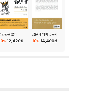
철인왕은 없다
삶은 왜 의미 있는가
이것이 공부다
10
12,420
10
14,400
10
11,700
%
%
%
원
원
원