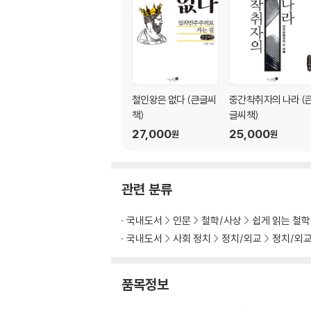
로크의 단서는 실패한다
자발성과 재산권의 순환논법
새로운 세대의 문제
밑동을 자르지 않아도 노직의 논증은 무너진다
4장 샌델, 자유주의를 왜곡하다
철인왕은 없다 (큰글씨
중간착취자의 나라 (
삶을 스스로 결정할 수 없다면
책)
글씨책)
절대적 소유권과 거래 결과의 무조건적 강제는 
27,000
25,000
원
원
모병제냐 징병제냐
대리모 계약은 허용되어야 하는가
돈으로 살 수 없는 것을 어떻게 파악하는가
관련 분류
샌델의 해결책: “국가가 이런 문제를 다루어야 한
관점에 따라 자의적으로 달라지는 ‘본질’
국내도서
인문
철학/사상
쉽게 읽는 철
롤즈와 샌델
차등 원칙
국내도서
사회 정치
정치/외교
정치/외교
‘재능 공유제’라는 오독
“우리”라는 자아
품목정보
수술대 위에서 장기 기증을 취소하려 할 때
일상의 자유지상주의