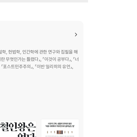
학, 헌법학, 인간학에 관한 연구와 집필을 해
의란 무엇인가는 틀렸다』, 『이것이 공부다』, 『너
, 『포스트민주주의』, 『이반 일리히의 유언』,