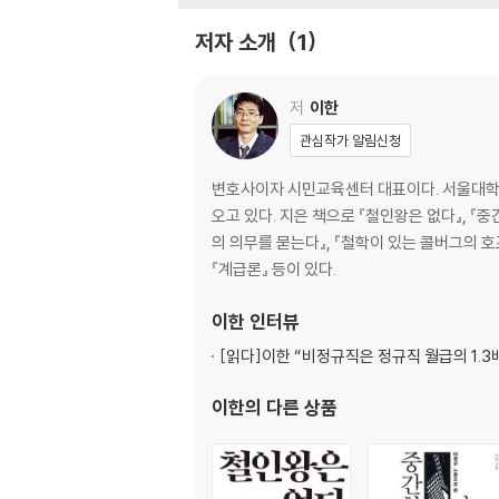
난처해진 샌델
저자 소개
1
우리에게 남은 선택지가 그런 것뿐이라면?
2장 샌델, 공리주의를 엉터리로 비판하다
저
이한
공리주의는 개인의 권리를 무시하는가
관심작가 알림신청
효용을 담는 그릇
미덕을 담는 그릇
변호사이자 시민교육센터 대표이다. 서울대학교
모호한 미덕
오고 있다. 지은 책으로 『철인왕은 없다』, 『중
공리주의를 향한 엉뚱한 비판
의 의무를 묻는다』, 『철학이 있는 콜버그의 호프
“어딘가 불편하다”에서 “그 이론은 틀렸다”로 
『계급론』 등이 있다.
샌델이 다루지 않은 공리주의의 문제점
샌델, 존 스튜어트 밀을 엉터리로 비판하다
이한
인터뷰
[읽다]
이한 “비정규직은 정규직 월급의 1.3
3장 샌델과 자유지상주의 사이의 기묘한 관계
자유지상주의, 밑동 빼고는 괜찮은가?
이한
의 다른 상품
노직 이론의 커다란 구멍 - 어떻게 소유하는가
사회 구성원 사이의 약속
선착순의 이념