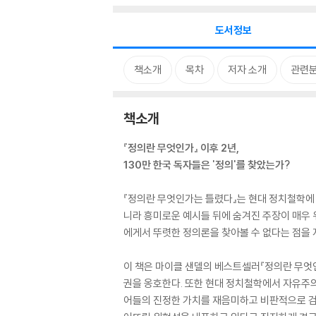
도서정보
책소개
목차
저자 소개
관련
책소개
『정의란 무엇인가』 이후 2년,
130만 한국 독자들은 '정의'를 찾았는가?
『정의란 무엇인가는 틀렸다』는 현대 정치철학에
니라 흥미로운 예시들 뒤에 숨겨진 주장이 매우 
에게서 뚜렷한 정의론을 찾아볼 수 없다는 점을 
이 책은 마이클 샌델의 베스트셀러『정의란 무엇
권을 옹호한다. 또한 현대 정치철학에서 자유주
어들의 진정한 가치를 재음미하고 비판적으로 검