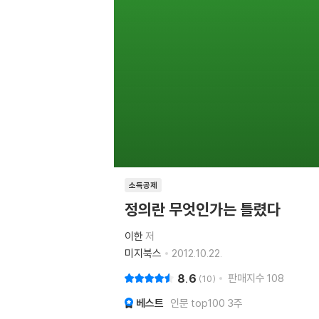
소득공제
정의란 무엇인가는 틀렸다
이한
저
미지북스
2012.10.22.
8.6
판매지수
108
10
베스트
인문 top100 3주