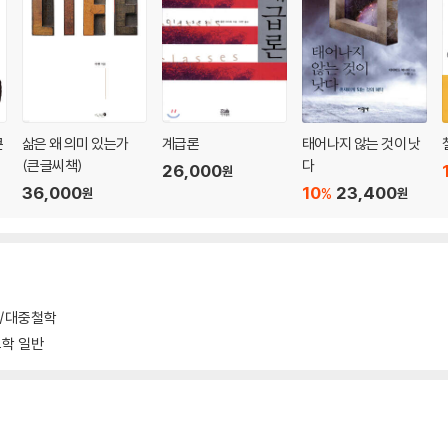
큰
삶은 왜 의미 있는가
계급론
태어나지 않는 것이 낫
(큰글씨책)
다
26,000
원
자기 결정의 원칙을 침해한다
36,000
10
23,400
%
원
원
다!”
학/대중철학
학 일반