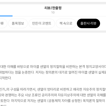
리뷰/한줄평
10
분류
품목정보
만든이 코멘트
책 속으로
출판사 리뷰
 대한 이해를 바탕으로 마이클 샌델의 정치철학을 비판하는 본격 정치교양서이다.
위험하다는 점을 논증한다. 저자는 정의론의 대가로 알려진 마이클 샌델이 실제로
지적한다.
인가』의 구성을 따라가면서, 샌델이 엉터리로 비판하고 왜곡한 자유주의 정치철학
의와 경쟁하는 주요 사상 조류인 공리주의와 자유지상주의에 대한 샌델의 곡해를
토한다. 마지막으로 저자는 샌델의 (공동체적 자아를 상정한) 목적론적 철학이