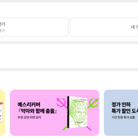
팔기
내 
불가