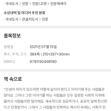
국내도서
인문
인문/교양
인문에세이
수상내역 및 미디어 추천 분류
국내도서
큰글자도서
인문
품목정보
발행일
2021년 07월 15일
쪽수, 무게, 크기
384쪽 | 210*297*30mm
ISBN13
9791190498180
책 속으로
“인생이 의미가 있으려면 어떻게 살아야 한다고 이야기해 주는 사람들은
많아요. 그러나 그런 이야기를 하는 사람들은 모두 일정한 사회적 지위에
올라선 사람들이란 말이에요. 세속적으로 성공하거나, 공공의 일에 헌신한
다고 인정받거나. 그래서 그 사람들이 반복하는 메시지 속에는, 사회가 인