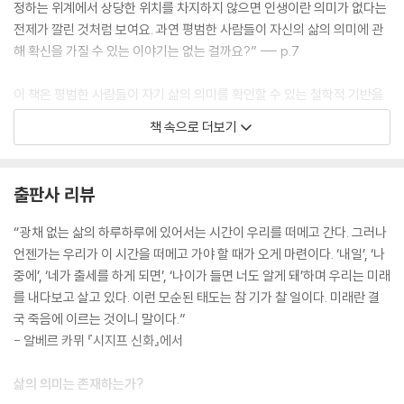
정하는 위계에서 상당한 위치를 차지하지 않으면 인생이란 의미가 없다는
전제가 깔린 것처럼 보여요. 과연 평범한 사람들이 자신의 삶의 의미에 관
해 확신을 가질 수 있는 이야기는 없는 걸까요?” --- p.7
이 책은 평범한 사람들이 자기 삶의 의미를 확인할 수 있는 철학적 기반을
증명하고자 한다. 삶은 의미 있다. 외부의 강요 없이 기꺼이 의미를 따라 살
책 속으로 더보기
아갈 때, 우리는 자존감으로 충만한 자유인으로서 삶을 경험한다. --- p.11
속물에게 중요한 것은 위계에서 위치이지 활동이나 속성 자체의 가치가 아
출판사 리뷰
니다. 이 점에서 속물에게는 가치가 뒤바뀐다. 맛있는 음식을 만드는 게 중
요한 것이 아니라 일등 요리사가 되는 것이 중요하다. 즉 자신이 그려 낸 위
“광채 없는 삶의 하루하루에 있어서는 시간이 우리를 떠메고 간다. 그러나
계에서 보다 많은 사람들이 자기 아래에 놓이는 것이 꿈이요 포부가 된다.
언젠가는 우리가 이 시간을 떠메고 가야 할 때가 오게 마련이다. ‘내일’, ‘나
타인의 권리와 복지가 중요한 것이 아니라, 자신이 이타적인 인간이라고
중에’, ‘네가 출세를 하게 되면’, ‘나이가 들면 너도 알게 돼’하며 우리는 미래
인정받고 그렇지 못한 사람을 깎아내리는 일이 주된 충동이 된다. 그리하
를 내다보고 살고 있다. 이런 모순된 태도는 참 기가 찰 일이다. 미래란 결
여 쇼펜하우어는 속물은 진정으로 향유할 능력이 없는 사람이라고 했으며,
국 죽음에 이르는 것이니 말이다.”
속물이 유일하게 향유할 수 있는 것은 허영심뿐이라고 말했다. --- p.17
- 알베르 카뮈 『시지프 신화』에서
속물 근성의 세계관은 끝없는 지위 경쟁을 본질로 한다. 어느 지위에 올라
삶의 의미는 존재하는가?
서도 다음 경쟁이 기다리고 있으므로, 인생의 모든 시간을 경쟁적 활동에