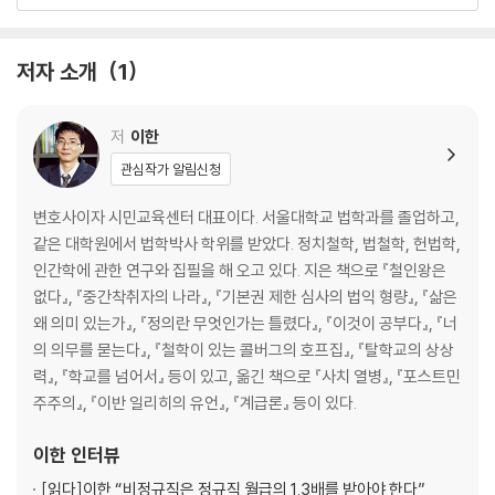
10장 사람들과 어떻게 교류할 것인가
11장 자기 계발의 관점
12장 철이 든다는 것
저자 소개
1
13장 정치적 책임을 이행하는 일이 즐거울 수 있을까
14장 지성적 태도에 대하여
15장 가치를 경험하는 방법
저
이한
16장 속물 세계관의 파산
관심작가 알림신청
17장 자유인을 위한 나침반
주석
변호사이자 시민교육센터 대표이다. 서울대학교 법학과를 졸업하고,
찾아보기
같은 대학원에서 법학박사 학위를 받았다. 정치철학, 법철학, 헌법학,
인간학에 관한 연구와 집필을 해 오고 있다. 지은 책으로 『철인왕은
없다』, 『중간착취자의 나라』, 『기본권 제한 심사의 법익 형량』, 『삶은
왜 의미 있는가』, 『정의란 무엇인가는 틀렸다』, 『이것이 공부다』, 『너
의 의무를 묻는다』, 『철학이 있는 콜버그의 호프집』, 『탈학교의 상상
력』, 『학교를 넘어서』 등이 있고, 옮긴 책으로 『사치 열병』, 『포스트민
주주의』, 『이반 일리히의 유언』, 『계급론』 등이 있다.
이한
인터뷰
[읽다]
이한 “비정규직은 정규직 월급의 1.3배를 받아야 한다”