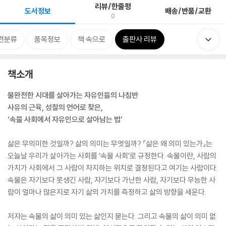
리뷰/한줄평
도서정보
배송/반품/교환
0
련분류
품목정보
책 속으로
출판사 리뷰
책소개
불완전한 시대를 살아가는 자유인들의 나침반
사유의 근육, 성찰의 언어로 찾은,
‘속물 사회에서 자유인으로 살아남는 법’
삶은 무의미한 것일까? 삶의 의미는 무엇일까? 『삶은 왜 의미 있는가』는
오늘날 우리가 살아가는 사회를 ‘속물 사회’로 규정한다. 속물이란, 사람의
가치가 사회에서 그 사람이 차지하는 위치로 결정된다고 여기는 사람이다.
속물은 자기보다 못생긴 사람, 자기보다 가난한 사람, 자기보다 무능한 사
람이 얼마나 많은지로 자기 삶의 가치를 측정하고 삶의 방향을 세운다.
저자는 속물의 삶이 의미 있는 삶인지 묻는다. 그리고 속물의 삶이 의미 없