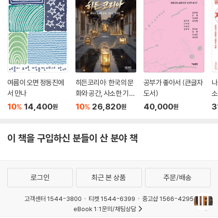
인생에 의미가 존재한다면, 구체적으로 인생을 의미 있게 하는 것은 무엇
인가? 저자는 ‘가치’를 구현하는 경험에서 삶의 의미가 발생한다고 말한다.
가치에는 크게 내용적 가치와 배경적 가치 두 가지로 구분된다.
내용적 가치는 자신과 타인의 쾌락을 증대하고 고통을 감소하는 것, 자연
과 인간의 노력이 투여된 ‘좋은 것(good, 학문, 문학, 예술 등)’을 음미하
고 그것에 기여하는 것, 사람들과 애착과 유대를 형성하는 것이다. 내용적
여름이 오면 정동진에
히든코리아: 한국의 문
공부가 좋아서 (큰글자
나
가치는 개인의 삶을 풍부하게 채운다. 배경적 가치는 타인을 그 자체로 목
서 만나
화와 공간, 사소한 기적
도서)
소
적인 동등한 존재로 인정하고 그에 따라 의무를 이행하고 배려하는 것, 그
들
서
10
14,400
10
26,820
40,000
3
%
%
원
원
원
리고 이를 보장하는 사회 질서를 확립하고 유지하기 위해 자기 몫의 책임
을 다하는 것(정치적 책임)이다.
이 책을 구입하신 분들이 산 분야 책
배경적 가치는 나의 인생뿐만 아니라 타인의 인생에서도 내용적 가치를 구
현하기 위해 필요한 것이다. 따라서 배경적 가치는 내용적 가치의 전제이
자 제약이 된다. 예를 들어 예술 작품을 창작하기 위해 다른 사람에게 부당
로그인
최근 본 상품
주문/배송
하게 해를 입히는 경우 그 창작 행위는 의미가 박탈된다. 배경적 가치를 위
반했기 때문이다.
고객센터 1544-3800
티켓 1544-6399
중고샵 1566-4295
eBook 1:1문의/채팅상담