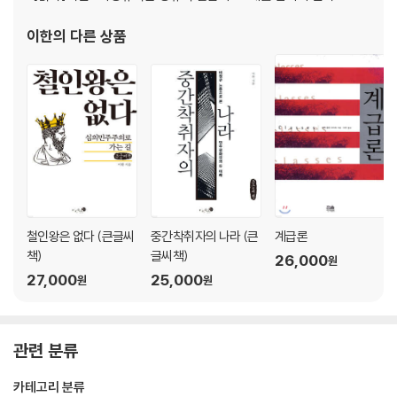
이한
의 다른 상품
철인왕은 없다 (큰글씨
중간착취자의 나라 (큰
계급론
책)
글씨책)
26,000
원
27,000
25,000
원
원
관련 분류
카테고리 분류