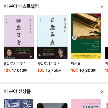
--- p.273
물음이 되어야 한다.
이 분야 베스트셀러
바로 이 관점, 참여자이자 실천자의 관점에서 인생의 무의미를 주장하는
회의주의는 힘을 잃는다. 왜냐하면 우리는 삶의 참여자이자 실천자로서 삶
의 구체적인 활동인 ‘먹고, 자고, 느끼고, 노동하고, 사랑하고, 이야기하는
모든 활동’을 매일 직접 경험하며 그것을 의미 있다고 느끼기 때문이다. 이
사실은 삶의 의미를 뒷받침하는 중요한 근거가 된다. 삶의 참여자이자 실
천자로서 내일을 더 살기로 결심하는 구체적인 경험이 존재한다면, 인생이
무의미하다는 전제는 거짓이 되는 것이다. (‘유의미 논증’).
유의미 논증은 무의미 논증보다 논리적으로 더 탄탄하다. 왜냐하면 논증은
유럽 도시 기행 3
유럽 도시 기행 2
명상록
위
더 확실한 것을 전제로 삼아 덜 확실한 것으로 진행될 때 더 탄탄하기 때문
10
17,010
10
15,750
10
10,800
1
%
%
%
원
원
원
이다. 무의미 논증은 우리가 직접 확인할 수 없는 추상적인 진술을 내세운
다음. 우리가 분명하게 확신할 수 있는 활동의 가치들을 부인하도록 만들
지만 유의미 논증은 우리가 확신할 수 있는 것으로부터 출발하여 인생의
의미를 찾으려는 시도이다.
이 분야 신상품
인생의 내용적 가치와 배경적 가치