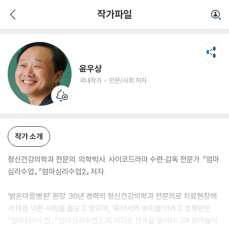
윤우상
작가파일
국내작가
인문/사회 저자
윤우상
국내작가
인문/사회 저자
작가 소개
정신건강의학과 전문의. 의학박사. 사이코드라마 수련·감독 전문가. 『엄마
심리수업』 『엄마심리수업2』 저자.
‘밝은마음병원’ 원장. 30년 경력의 정신건강의학과 전문의로 치료현장에
서 마음 아픈 사람을 돌보고 있으며, ‘육아서의 바이블’이라고 호평받은
『엄마심리수업』 『엄마심리수업2』의 저자로 전국을 돌아다니며 엄마들의