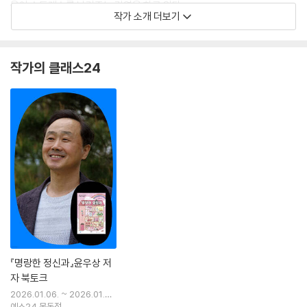
육아 스트레스를 날려주는 강연을 하고 있다.
작가 소개 더보기
국내에서 손꼽히는 사이코드라마 전문가로서 20여 년간 1,000명 가까운
사람들을 만나 상처 입은 마음을 어루만지고 치유해 왔으며, ‘치유심리연
작가의 클래스24
극’이라는 새로운 형태의 즉흥적인 집단 치유연극을 연출하고 공연을 올리
고 있다.
『명랑한 정신과』윤우상 저
자 북토크
2026.01.06. ~ 2026.01.0
6.
예스24 목동점