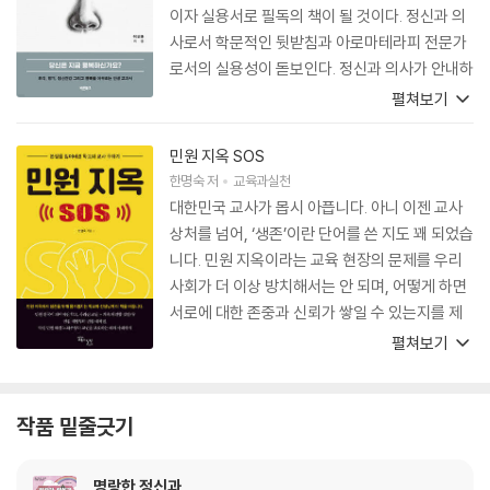
이자 실용서로 필독의 책이 될 것이다. 정신과 의
사로서 학문적인 뒷받침과 아로마테라피 전문가
로서의 실용성이 돋보인다. 정신과 의사가 안내하
는 후각을 통한 행복법을 우리 일상에서 실천하면
펼쳐보기
삶의 질이 높아질 것이라 확신한다. 매일 맡는 냄
새, 그 냄새에 대해 조금만 더 알고 조금만 더 신경
민원 지옥 SOS
쓰면 내 삶의 행복지수도 높아질 수 있다. 향과 관
한명숙
저
교육과실천
련된 소소한 행복을 찾게 만든 고마운 책이다.
대한민국 교사가 몹시 아픕니다. 아니 이젠 교사
상처를 넘어, ‘생존’이란 단어를 쓴 지도 꽤 되었습
니다. 민원 지옥이라는 교육 현장의 문제를 우리
사회가 더 이상 방치해서는 안 되며, 어떻게 하면
서로에 대한 존중과 신뢰가 쌓일 수 있는지를 제
안하고 있습니다. 또한 해외에서는 어떻게 교권을
펼쳐보기
보호하고 있는지에 대한 사례도 잘 담아내고 있습
니다. 대한민국 국민이라면 꼭 한 번은 읽어보고
생각하고 행동하는 기회가 되었으면 합니다
작품 밑줄긋기
명랑한 정신과