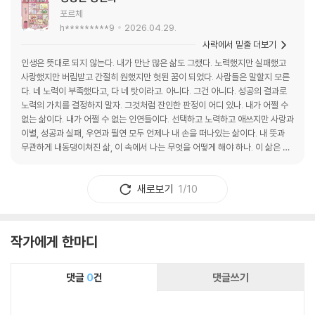
포르체
h*********9
2026.04.29.
사락에서 밑줄 더보기
인생은 뜻대로 되지 않는다. 내가 만난 많은 삶도 그랬다. 노력했지만 실패했고
사랑했지만 버림받고 간절히 원했지만 헛된 꿈이 되었다. 사람들은 말할지 모른
다. 네 노력이 부족했다고, 다 네 탓이라고. 아니다. 그건 아니다. 성공의 결과로
노력의 가치를 결정하지 말자. 그것처럼 잔인한 판정이 어디 있나. 내가 어쩔 수
없는 삶이다. 내가 어쩔 수 없는 인연들이다. 선택하고 노력하고 애쓰지만 사랑과
이별, 성공과 실패, 우연과 필연 모두 언제나 내 손을 떠나있는 삶이다. 내 뜻과
무관하게 내동댕이쳐진 삶, 이 속에서 나는 무엇을 어떻게 해야 하나. 이 삶은 우
연인가? 필연인가? 누가 알려주었으면 좋겠다. 내가 왜 이렇게 사는지를, 왜 살
아야 하는지를.
새로보기
1/10
작가에게 한마디
댓글
0
건
댓글쓰기