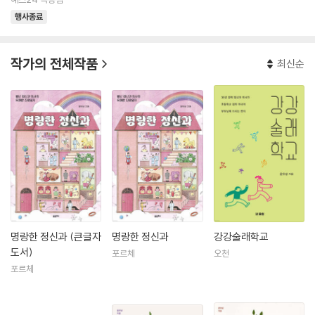
행사종료
작가의 전체작품
최신순
명랑한 정신과 (큰글자
명랑한 정신과
강강술래학교
도서)
포르체
오천
포르체