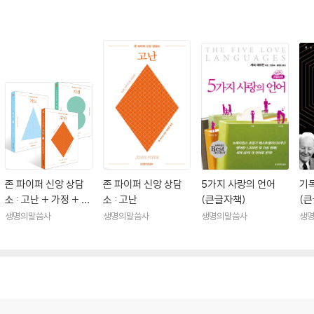
존 파이퍼 신앙 상담
존 파이퍼 신앙 상담
5가지 사랑의 언어
기
소 : 고난 + 가정 + 기
소 : 고난
(큰글자책)
(
도 세트
생명의말씀사
생명의말씀사
생명의말씀사
생