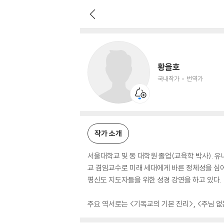
황을호
국내작가
번역가
황을호
국내작가
번역가
작가 소개
서울대학교 및 동 대학원 졸업(교육학 박사). 
교 겸임교수로 미래 세대에게 바른 정체성을 심
평신도 지도자들을 위한 성경 강연을 하고 있다.
주요 역서로는 <기독교의 기본 진리>, <주님 없는