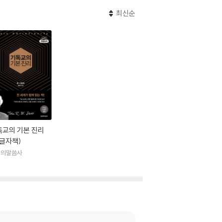
최신순
독교의 기본 진리
큰글자책)
명의말씀사