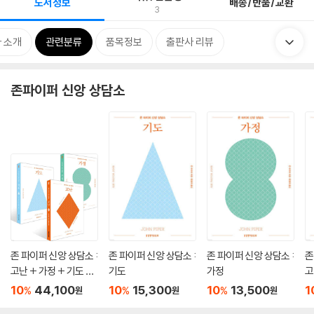
도서정보
배송/반품/교환
3
 소개
관련분류
품목정보
출판사 리뷰
존파이퍼 신앙 상담소
존 파이퍼 신앙 상담소 :
존 파이퍼 신앙 상담소 :
존 파이퍼 신앙 상담소 :
존
고난 + 가정 + 기도 세
기도
가정
고
트
10
44,100
10
15,300
10
13,500
1
%
%
%
원
원
원