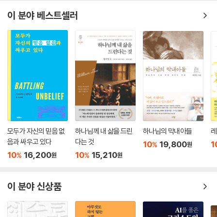
6 믿음이 부족해서 응답받지 못하는 걸까요?
“당신의 고난 가운데 그 무엇도 헛되지 않습니다”
7 하나님이 제 기도를 들으시는데, 왜 여러 번 구해야 하나요?
이 분야 베스트셀러
PART 2 신앙: 성경에서 만나는 질문에 답하다
모든 인생에는 저마다의 고난이 있습니다. 또 고난에는 저마다의 질문이
8 성경으로 어떻게 기도하나요?
있습니다. 그러므로 당신이 고난 가운데 있다면 그것은 당신이 살아 있다
9 기도로 ‘씨름’한다는 것은 무엇인가요?
는 뜻입니다. 고난에 질문을 던진다면, 그것은 하나님을 이해하고 싶다는
10 어떻게 하면 끈질기게 기도할 수 있나요?
뜻입니다.
11 성령 안에서 기도한다는 것은 무엇인가요?
12 쉬지 말고 기도한다는 것은 무엇인가요?
존 파이퍼는 자신 역시 이 삶을 이해하고 살아내려고 애쓰는 사람으로서
13 기도할 때 말을 적게 해야 하나요, 쉼 없이 해야 하나요?
이렇게 말합니다.
14 하나님이 모두 주관하신다면 기도는 무의미하지 않나요?
15 하나님의 주권을 확신하면 기도하지 않게 되나요?
“하나님은 우리 삶의 재난과 실망을 완전히 주권적으로 다스리십니다. 그
16 구약에서는 왜 자기 의로움을 따라 기억해 달라고 하나요?
모두가 자신의 믿음 없
하나님께 내 삶을 드린
하나님의 막내아들
레
러기에 그 모두가 우리의 영원한 기쁨이 되게 하실 수 있습니다. 보이는 것
17 자신을 위해 기도하면서 하나님을 영광스럽게 할 수 있나요?
음과 싸우고 있다
다는 것
10
19,800
1
%
원
을 바라보지 마십시오. 어머니가 죽을 때, 자녀가 죽을 때, 마흔에 암 진단
18 천국에서도 기도를 할까요?
10
16,200
10
15,210
%
%
원
원
을 받을 때, 자동차가 인도로 돌진해 누군가를 앗아갈 때, ‘이것은 무의미하
PART 3 생활: 일상에서 만나는 질문에 답하다
다.’라고 말하지 마십시오. 그렇지 않습니다.
19 음란에서 벗어나려면 어떤 기도를 해야 하나요?
이 분야 신상품
20 죄가 기도를 방해하나요?
대신, 지금까지 들은 진리를 취해 날마다 말씀에 집중하십시오. 매일 아침
21 분노를 품고 기도해도 괜찮은가요?
하나님과 단둘이 있는 자리로 나아가, 하나님의 말씀을 당신의 생각 속에
22 성생활은 기도 생활에 영향을 미치나요?
선포하십시오. 당신이 은혜로 구원을 받았고, 사랑의 하나님께 돌봄을 받