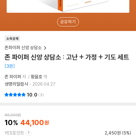
공유하기
소득공제
존파이퍼 신앙 상담소
존 파이퍼 신앙 상담소 : 고난 + 가정 + 기도 세트
3권
존 파이퍼
저
황을호
역
생명의말씀사
2026.04.27.
10.0
3
49,000
원
10
44,100
YES포인트
2,450원 (5%)