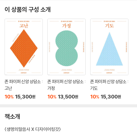
이 상품의 구성 소개
존 파이퍼 신앙 상담소 :
존 파이퍼 신앙 상담소 :
존 파이퍼 신앙 상담소 :
고난
가정
기도
10
15,300
10
13,500
10
15,300
%
%
%
원
원
원
책소개
〈생명의말씀사 X 디자이어링갓〉