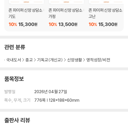
16 학위를 마칠 때까지 자녀 계획을 미뤄도 될까요?
존 파이퍼 신앙 상담소 :
존 파이퍼 신앙 상담소 :
존 파이퍼 신앙 상담소 :
17 일과 자녀 양육에 밀린 부부 관계를 어떻게 회복할까요?
기도
가정
고난
18 한부모로 살아도 괜찮을까요?
10
15,300
10
13,500
10
15,300
%
%
%
원
원
원
PART 4 부모: 자녀 양육의 질문에 답하다
19 자녀를 망칠까 봐 두려운데 어떻게 해야 할까요?
20 자녀의 믿음은 부모에게 달려 있을까요?
관련 분류
21 자녀가 믿지 않아 낙심될 때 어떻게 해야 할까요?
22 자녀의 성 정체성, 부모가 어떻게 이끌어야 할까요?
국내도서
종교
기독교(개신교)
신앙생활
영적성장/비전
23 자녀의 훈육은 누가 맡아야 할까요?
24 어린 자녀에게 고통을 어떻게 설명해야 할까요?
25 어린 자녀에게 지옥을 어떻게 설명해야 할까요?
품목정보
26 십대 자녀를 둔 아버지는 어떤 역할을 해야 할까요?
PART 5 세대: 돌봄과 유산의 질문에 답하다
발행일
2026년 04월 27일
27 자녀를 어떻게 축복해 줄 수 있을까요?
쪽수, 무게, 크기
776쪽 | 128*188*60mm
28 자녀에게 유산을 남겨야 할까요?
29 노부모님을 요양원에 모셔도 될까요?
30 손주 양육, 조부모의 역할은 무엇일까요?
출판사 리뷰
나가는 글: 우리 가정을 위해 무엇을 기도해야 할까요?