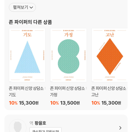
19 우울증을 겪을 때 어떤 말씀을 묵상하면 도움이 될까요?
나님을 기뻐하는 삶을 전하고 있다. 휘튼 칼리지(Wheaton Colleg
펼쳐보기
20 질병을 통해 어떻게 복음을 전할 수 있나요?
e)에서 문학과 철학을 전공했고, 풀러 신학교(Fuller Theological
Seminary)에서 신학 학사 학위를, 뮌헨 대학(University of Muni
존 파이퍼
의 다른 상품
PART 3 신앙: 흔들리는 믿음의 질문에 답하다
ch
21 제 삶을 막는 존재는 사탄인가요, 예수님인가요?
22 주권적이고 선하신 하나님이 어떻게 고통을 허락하실 수 있나요?
23 하나님은 어떻게 고난을 통해 고난에서 구원하시나요?
24 고난은 죄에 대한 하나님의 징계인가요?
25 가장 극심한 고난까지 어떻게 감사할 수 있나요?
26 끝없이 고된 삶, 어떻게 기쁨을 찾을 수 있을까요?
27 기도해도 고난이 계속될 때 어떻게 하나님께 보호를 구해야 하나요?
28 항상 기뻐하지 않으면 죄인가요?
29 자살한 사람도 천국에 갈 수 있나요?
존 파이퍼 신앙 상담소 :
존 파이퍼 신앙 상담소 :
존 파이퍼 신앙 상담소 :
30 하나님이 주권자시라면, 세상은 왜 고통으로 가득한가요?
기도
가정
고난
10
15,300
10
13,500
10
15,300
%
%
%
원
원
원
나가는 글
출처
역
황을호
『존 파이퍼 신앙 상담소 : 가정』
관심작가 알림신청