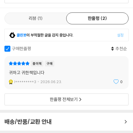
기가 두렵습니다. 하나님이 저의 힘이 되어 주시기를 계속 기도하겠지만,
싸우고 싶은 마음조차 들지 않을 때는 어떻게 하나요?”
PART 5 세대: 돌봄과 유산의 질문에 답하다
리뷰
1
한줄평
2
27 자녀를 어떻게 축복해 줄 수 있을까요?
▣ 사연 21. 제 삶을 막는 존재는 사탄인가요, 예수님인가요?
28 자녀에게 유산을 남겨야 할까요?
29 노부모님을 요양원에 모셔도 될까요?
클린봇
이 부적절한 글을 감지 중입니다.
설정
“지금 어떤 상황에서 길이 막힌 듯한 느낌을 받습니다. 그런데 그것이 하나
30 손주 양육, 조부모의 역할은 무엇일까요?
님이 선한 목적을 위해 주권적으로 방향을 바꾸고 계신 것인지, 아니면 영
구매한줄평
추천순
적 대적이 방해하는 것인지 알 수가 없습니다. 예수님이 막으시는 것과 사
나가는 글: 우리 가정을 위해 무엇을 기도해야 할까요?
탄이 막는 것을 우리는 어떻게 구별할 수 있습니까? 이런 순간을 어떻게 분
출처
종이책
구매
별해야 할지 지혜가 필요합니다.”
귀하고 귀한책입니다
『존 파이퍼 신앙 상담소 : 기도』
▣ 사연 26. 끝없이 고된 삶, 어떻게 기쁨을 찾을 수 있을까요?
l*********3
2026.06.23.
0
들어가는 글: 기도 생활을 어떻게 시작하면 좋을까요?
PART 1 응답: 간절하게 붙드는 질문에 답하다
“저는 열 살이 안 된 장애를 가진 아이 셋을 키우고 있습니다. 맏이는 기저
1 믿고 선포하면 그대로 이루어지나요?
한줄평 전체보기
귀를 떼지 못했고, 세 아이 모두 자폐이거나 발달 문제가 있습니다. 아이들
2 잘못 구한 기도를 하나님이 허락하시기도 하나요?
을 사랑하지만, 저와 아내는 자주 지치고 낙심하며, 때로는 분노하기까지
3 하나님이 ‘아니오’라고 하실 때, 어떻게 반응해야 할까요?
합니다. 이렇게 큰 부담 속에서도 어떻게 평안과 기쁨을 찾을 수 있습니
4 아무 변화가 없는데, 언제까지 기도해야 할까요?
배송/반품/교환 안내
까?”
5 기도 응답을 받으려면 순종해야 하나요?