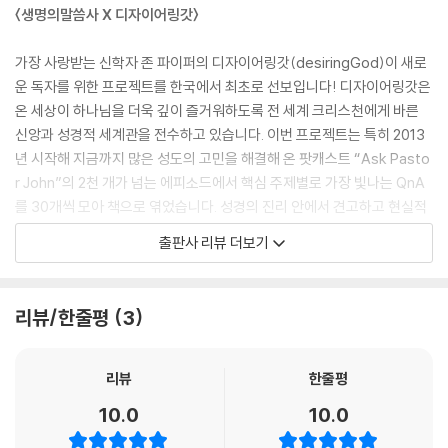
출처
〈생명의말씀사 X 디자이어링갓〉
『존 파이퍼 신앙 상담소 : 가정』
가장 사랑받는 신학자 존 파이퍼의 디자이어링갓(desiringGod)이 새로
들어가는 글: 행복한 결혼 생활을 위한 우선순위가 무엇인가요?
운 독자를 위한 프로젝트를 한국에서 최초로 선보입니다! 디자이어링갓은
온 세상이 하나님을 더욱 깊이 즐거워하도록 전 세계 크리스천에게 바른
PART 1 관계: 깨어진 마음의 질문에 답하다
신앙과 성경적 세계관을 전수하고 있습니다. 이번 프로젝트는 특히 2013
1 상처가 많은 가정에서 자라도 괜찮을까요?
년 시작해 지금까지 많은 성도의 고민을 해결해 온 팟캐스트 “Ask Pasto
2 가족을 어떻게 용서해야 할까요?
r John”의 2천 개가 넘는 에피소드에서 핵심 주제별로 가장 빛나는 QnA
3 존경스럽지 않은 부모님을 어떻게 공경할 수 있을까요?
를 30개씩 모아 책으로 엮었습니다. 성경의 진리 안에서 견고하고 현실적
4 신앙이 없는 가족과 어떻게 살아야 할까요?
인 위로와 방향을 제시하는 존 파이퍼의 특별한 조언을 만나는 기회를 놓
출판사 리뷰 더보기
5 회개하지 않는 가족을 어떻게 대해야 할까요?
치지 마세요!
6 이혼이 고민될 때, 어떻게 해야 할까요?
“존 파이퍼가 당신의 질문을 받습니다”
리뷰/한줄평
3
PART 2 언약: 흔들리는 사랑과 헌신의 질문에 답하다
7 배우자가 우상이 될 수도 있을까요?
우리는 살아가며 많은 질문을 만납니다. 그리고 그리스도인으로서 하나님
8 가정에서 의로운 분노, 괜찮을까요?
앞에서 답을 찾습니다. 그런데 성경은 우리 삶에서 일어나는 모든 일에 대
리뷰
한줄평
9 어려운 결혼 생활 속에서도 소망을 가질 수 있을까요?
해 구체적인 답을 제시하지 않습니다. 어떤 성경의 원리를 어떤 상황에 적
10 사랑이 식으면 어떻게 해야 하나요?
10.0
10.0
용해야 할지 막연하기만 합니다.
11 배우자가 깊이 우울해할 때 어떻게 해야 하나요?