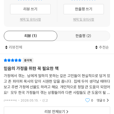
12 결혼 후 부모와의 관계는 어디까지가 적절할까요?
이 책에는 세계적으로 존경받는 탁월한 신학자이자, 33년간 목회 현장에
13 나이 들어가는 배우자를 어떻게 사랑하면 좋을까요?
리뷰 쓰기
한줄평 쓰기
서 교회를 섬겨온 존 파이퍼의 진리를 향한 사랑과 성도를 향한 사랑이 모
두 담겨 있습니다. 어디서도, 누구에게도 쉽사리 꺼낼 수 없던 성도들의 마
혜택 및 유의사항
혜택 및 유의사항
PART 3 부르심: 소명과 삶의 질문에 답하다
음속 이야기를 함께 듣고 공감하며, 존 파이퍼의 조언에서 소망과 격려와
14 부부가 같은 소명을 품어야 할까요?
힘을, 그리고 당신을 사랑하는 하나님을 발견해 보세요.
15 자녀가 없는 가정에는 어떤 소망이 있나요?
리뷰
1
한줄평
2
16 학위를 마칠 때까지 자녀 계획을 미뤄도 될까요?
▣ 사연 05. 비극 이후에 어떻게 일상으로 돌아갈 수 있나요?
17 일과 자녀 양육에 밀린 부부 관계를 어떻게 회복할까요?
리뷰전체
추천순
18 한부모로 살아도 괜찮을까요?
“목사님, 제 남편은 췌장암으로 투병한 끝에 두 달 전에 주님 품으로 갔습
니다. 남편이 떠난 후, 저는 삶의 목적을 전혀 찾을 수 없습니다. 어떻게 계
종이책
PART 4 부모: 자녀 양육의 질문에 답하다
속 살아가야 합니까? 설교를 들으려 하고 성경을 읽으려 해도, 아무것도
믿음의 가정을 위한 꼭 필요한 책
19 자녀를 망칠까 봐 두려운데 어떻게 해야 할까요?
들어오지 않습니다.”
가정에서 겪는.. 남에게 말하지 못하는 깊은 고민들이 현실적으로 담겨 있
20 자녀의 믿음은 부모에게 달려 있을까요?
고 존 파이퍼 목사의 답이 시원한 답을 줍니다.. 집에 두어 생각날 때마다
21 자녀가 믿지 않아 낙심될 때 어떻게 해야 할까요?
▣ 사연 18. 제가 우울증에 걸린 걸까요?
보고 주변 가정에 선물도 하려고 해요. 개인적으로 정말 큰 도움이 되었어
22 자녀의 성 정체성, 부모가 어떻게 이끌어야 할까요?
요! 모두 한국 가정들이 겪는 상황들이라 다른 사람들도 큰 도움이 될 것
23 자녀의 훈육은 누가 맡아야 할까요?
“저는 원래 낙관적이고 활발한 편입니다. 그런데 최근에는 아침마다 침대
같아요.
24 어린 자녀에게 고통을 어떻게 설명해야 할까요?
r******r
2026.05.15.
신고
0
댓글
0
에서 일어나기가 괴로울 정도로 큰 싸움을 하고 있습니다. 저는 신학대 학
25 어린 자녀에게 지옥을 어떻게 설명해야 할까요?
생으로, 하나님이 가르쳐 주시는 모든 교훈에 매우 감사하지만, 수업에 가
리뷰 전체보기
26 십대 자녀를 둔 아버지는 어떤 역할을 해야 할까요?