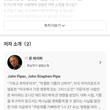
3 가난에 처한 사람에게 성경은 어떤 소망을 주나요?
4 견딜 수 없는 비극에서 어떻게 벗어날 수 있나요?
5 비극 이후에 어떻게 일상으로 돌아갈 수 있나요?
6 고난 속 하나님이 저를 실망시키실 때 어떡해야 하나요?
목차 더보기
7 쓴 뿌리를 어떻게 뽑을 수 있나요?
8 인생을 허비하는 듯할 때 하나님은 어떻게 일하시나요?
9 고난이 무의미하게 느껴질 때 무엇을 할 수 있나요?
저자 소개
2
10 공공의 비극을 어떻게 이해해야 하나요?
PART 2 질병: 약해지는 몸과 마음의 질문에 답하다
저
존 파이퍼
11 질병이 어떻게 하나님의 사랑인가요?
관심작가 알림신청
12 하나님은 정말 우리의 모든 질병을 고치시나요?
13 만성적인 통증이 어떻게 하나님께 영광이 되나요?
John Piper, John Stephen Pipe
14 하나님이 치유를 거절하실 때 어떻게 해야 하나요?
“기독교 희락주의자”, “탁월한 기쁨의 신학자”, 미국 처치리포트가
15 삶이 얼마 남지 않았는데 소망을 어떻게 품나요?
발표한 “미국에서 가장 영향력 있는 그리스도인” 가운데 한 사람인
16 태어난 날이 저주스럽다고 한다면, 하나님을 모욕하는 건가요?
존 파이퍼는 조나단 에드워즈에게 큰 영향을 받았다. 대학 시절, 기쁨
17 주의력 결핍 장애는 죄인가요?
을 추구하지 않고서는 하나님을 영화롭게 할 수 없다는 사실을 발견
18 제가 우울증에 걸린 걸까요?
한 이후 지금까지 “여호와를 기뻐하라”(시 37:4)는 명령을 따라 하