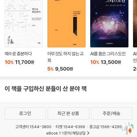
23 부부가 함께 기도해야 할까요?
고 있다는 확신으로 마음이 노래할 때까지 그렇게 하십시오.
24 대표 기도를 미리 적어서 읽으면 덜 영적인가요?
25 삶에 안주하면 기도하지 않게 되나요?
‘근심하면서도 항상 기뻐하는’ 이 감정의 역설을 경험한다면, 이 세상에서
PART 4 중보: 사랑으로 붙드는 질문에 답하다
피할 수 없는 슬픔의 무게를 감당할 수 있습니다. 깊은 슬픔을 겪는 바로 그
26 다른 사람을 위해 기도할 때 도움이 될 만한 지침이 있나요?
순간에 누리는 기쁨이, 슬픔이 우리를 짓눌러 부수지 못하도록 지켜 줍니
27 하나님이 누군가를 깨우치시길 기도해도 되나요?
다. 이 기쁨은 슬픔을 축소하지 않으면서도 슬픔이 우리를 무너뜨리지 못
28 믿지 않는 남편을 위해 어떻게 기도하면 좋을까요?
하게 합니다.”
예수로 충분하다
아무것도 하지 않는 교
AI를 품은 그리스도인
A
29 불신자와 복음 전도자 중 누구를 위해 기도해야 하나요?
회
인
10
11,700
10
13,500
30 증오의 시대, 세계를 위해 어떻게 기도하면 좋을까요?
%
%
원
원
그리고 이렇게 기도합니다.
5
9,500
2
%
원
나가는 글: 사랑의 가장 쉬운 한 걸음
출처
“주님, 우리는 슬픔 이후의 기쁨만을 추구하지 않습니다. 슬픔 속에서, 실
망 속에서 기쁨을 추구합니다. 우리가 지닌 이 슬픔에는 참된 사랑이 담겼
이 책을 구입하신 분들이 산 분야 책
으며, 그 사랑은 다른 사람의 유익을 돌봅니다. 오 주님, 제 삶에서 그것이
어떤 모습인지 보여 주옵소서!”
로그인
최근 본 상품
주문/배송
======================================
==========================
고객센터 1544-3800
티켓 1544-6399
중고샵 1566-4295
eBook 1:1문의/채팅상담