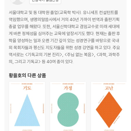
들어가는 글: 행복한 결혼 생활을 위한 우선순위가 무엇인가요?
PART 1 관계: 깨어진 마음의 질문에 답하다
서울대학교 및 동 대학원 졸업(교육학 박사). 유니세프 컨설턴트를
1 상처가 많은 가정에서 자라도 괜찮을까요?
역임했으며, 생명의말씀사에서 거의 40년 가까이 번역과 출판기획
2 가족을 어떻게 용서해야 할까요?
총괄 업무를 해왔다. 또한, 서울신학대학교 겸임교수로 미래 세대에
3 존경스럽지 않은 부모님을 어떻게 공경할 수 있을까요?
게 바른 정체성을 심어주는 교육에 앞장서기도 했다. 현재는 출판 후
4 신앙이 없는 가족과 어떻게 살아야 할까요?
학을 양성하는 일과 오랜 기간 깊이 있는 성경연구를 바탕으로 국내
5 회개하지 않는 가족을 어떻게 대해야 할까요?
외 목회자들과 평신도 지도자들을 위한 성경 강연을 하고 있다. 주요
6 이혼이 고민될 때, 어떻게 해야 할까요?
역서로는 <기독교의 기본 진리>, <주님 없는 복음>, <과학, 과학주
PART 2 언약: 흔들리는 사랑과 헌신의 질문에 답하다
의, 그리고 기독교> 등 40여 종이 있다.
7 배우자가 우상이 될 수도 있을까요?
8 가정에서 의로운 분노, 괜찮을까요?
황을호
의 다른 상품
9 어려운 결혼 생활 속에서도 소망을 가질 수 있을까요?
10 사랑이 식으면 어떻게 해야 하나요?
11 배우자가 깊이 우울해할 때 어떻게 해야 하나요?
12 결혼 후 부모와의 관계는 어디까지가 적절할까요?
13 나이 들어가는 배우자를 어떻게 사랑하면 좋을까요?
PART 3 부르심: 소명과 삶의 질문에 답하다
14 부부가 같은 소명을 품어야 할까요?
15 자녀가 없는 가정에는 어떤 소망이 있나요?