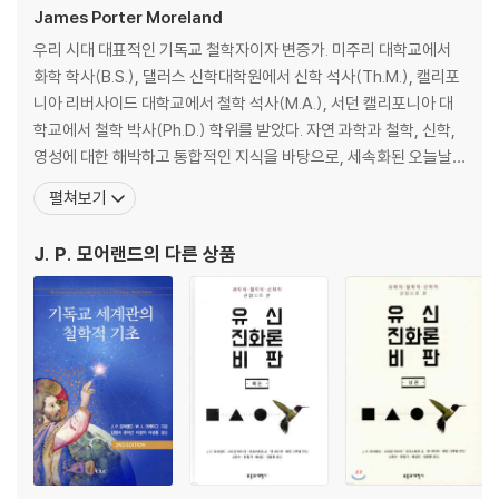
James Porter Moreland
4장 과학주의는 자기 부정적이다
우리 시대 대표적인 기독교 철학자이자 변증가. 미주리 대학교에서
화학 학사(B.S.), 댈러스 신학대학원에서 신학 석사(Th.M.), 캘리포
자기 부정적 진술이란 / 강한 과학주의가 자기 부정적인 이유 / 과학주의
니아 리버사이드 대학교에서 철학 석사(M.A.), 서던 캘리포니아 대
는 철학이지 과학이 아니다 / 과학주의를 믿고 기독교를 조롱하는 사람과
학교에서 철학 박사(Ph.D.) 학위를 받았다. 자연 과학과 철학, 신학,
나눈 대화
영성에 대한 해박하고 통합적인 지식을 바탕으로, 세속화된 오늘날
의 지성 세계에 기독교 진리를 변증하고 수호하는 일에 힘썼다. 기독
펼쳐보기
5장 과학주의는 과학의 적이다
교 진리에 대한 논쟁에 답변하도록 돕는 이디오스 크리스천 센터의
책임자이자 윌버포스 포럼의 연구원이다. 10년간 대학생선교회 간사
J. P. 모어랜드
의 다른 상품
과학의 결론은 그 전제만큼만 강할 수 있다 / 과학 자체가 정당화할 수 없
로 섬기면서 여러 곳에 교회를 개척하기도 했다
는 과학의 전제들 / 결론
6장 약한 과학주의가 강한 과학주의와 다를 바 없는 이유
약한 과학주의는 권위만 바라보고 실제 주장은 검토하지 못하게 한다 / 약
한 과학주의를 거부해야 하는 이유 / 어떤 관점이 실재를 더 잘 인식하는
가?
7장 비과학적 지식의 유용성