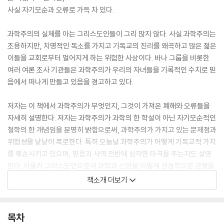
사실 자기모순과 오류로 가득 차 있다.
과학주의의 실체를 아는 그리스도인들이 그리 많지 않다. 사실 과학주의는
조용하지만, 치명적인 독소를 가지고 기독교의 진리를 왜곡하고 많은 젊은
이들을 교회로부터 멀어지게 하는 위험한 사상이다. 바나 그룹을 비롯한
여러 여론 조사 기관들은 과학주의가 우리의 자녀들을 기록적인 수치로 믿
음에서 떠나게 만들고 있음을 경고하고 있다.
저자는 이 책에서 과학주의가 무엇인지, 그것이 가져온 폐해와 오류들을
자세히 설명한다. 저자는 과학주의가 과학의 한 학설이 아닌 자기모순적인
철학의 한 개념임을 분명히 밝힘으로써, 과학주의가 가지고 있는 문제점과
위험성을 낱낱이 폭로한다. 특히 오늘날 과학주의가 어떻게 기독교적 가치
를 훼손시키고 있으며, 믿음과 사역 전반에 심각한 타격을 주는지도 설명
한다. 아울러 그리스도인으로써 과학과 신앙을 어떻게 성경적으로 균형을
이루어야 할지도 알려준다. 이 책은 오늘날 기독교적 지성을 위기에 빠뜨
책소개 더보기
리고 있는 과학주의에 대한 좋은 예방 주사가 될 것이다.
“무지는 경건이 아니라 이단의 어머니이다.”
목차