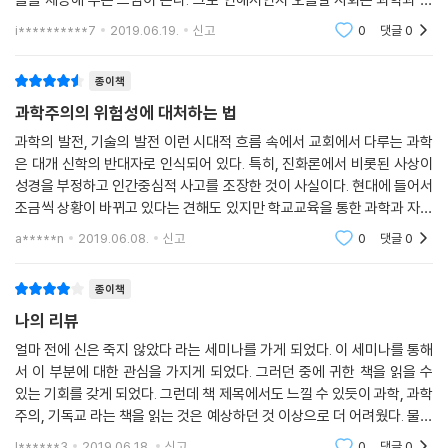
들을 수 있는 능력을 훼손시키는 이유들을 제시할 것이다.”
학주의를 구분하지 못하게 되고 과학주의가 주는 큰 위협을 무의식적으로
i**********7
2019.06.19.
신고
0
댓글
0
--- 본문 중에서
당하고 있다. 나
오늘날 기독교 메시지 소통을 가로막는 가장 큰 장벽은 사실과 가치의 분
리이다. 그리하여 진리는 오직 사실 영역에서만 찾을 수 있다고 하면서, 도
종이책
덕과 신학을 단순히 가치 영역에 속한 것으로, 주관적 사적 개인적 선호에
과학주의의 위험성에 대처하는 법
불과한 것으로 치부해 버린다. 이 책이 중요한 이유가 바로 이것 때문이다.
과학의 발전, 기술의 발전 이런 시대적 흐름 속에서 교회에서 다루는 과학
저자는 사실과 가치의 분리가 과학주의라는 그릇된 가정에 근거하고 있음
은 대개 신학의 반대자로 인식되어 있다. 특히, 진화론에서 비롯된 사상이
을 보여준다. 그런 다음 철학과 도덕, 신학과 같은 분야들도 진정한 지식을
성경을 부정하고 인간중심적 사고를 조장한 것이 사실이다. 현대에 들어서
제공하고 있음을 설득력 있게 보여준다.
조금씩 상황이 바뀌고 있다는 견해도 있지만 학교교육을 통한 과학과 자유
- 낸시 피어시 (『완전한 진리』의 저자)
주의 사상의 공격은 더욱 거세지고 있는 상황이다.이러한 것이 과학의 실
a*****n
2019.06.08.
신고
0
댓글
0
험적이고 증명
과학주의는 침묵의 살인자이다. 과학주의는 그 이름과는 반대로 과학적이
종이책
지도 합리적이지도 않다. 그러나 과학의 방법은 우리에게 필요한 모든 분
나의 리뷰
야의 지식을 얻는데 충분하다고 주장한다. 그리하여 하나님과 선한 삶에
얼마 전에 신은 죽지 않았다 라는 세미나를 가게 되었다. 이 세미나를 통해
대한 우리의 지식을 말살시키려 한다. 현시대 최고의 철학자에 속하는 저
서 이 부분에 대한 관심을 가지게 되었다. 그러던 중에 귀한 책을 읽을 수
자는 과학주의의 실상, 즉 자기 모순적이며 지식 파괴적인 주장이라는 사
있는 기회를 갖게 되었다. 그런데 책 제목에서도 느낄 수 있듯이 과학, 과학
실을 폭로한다. 이런 판단은 진정한 과학을 훼손하는 것이 아니라 오히려
주의, 기독교 라는 책을 읽는 것은 예상하던 것 이상으로 더 어려웠다. 물론
격려한다. 우리는 또 다시 저자에게 큰 은혜를 입게 되었다.
개인적으로 과학적인 지식이나 관련된 용어들에 대한 체계가 잘 잡혀있지
l******3
2019.06.18.
신고
0
댓글
0