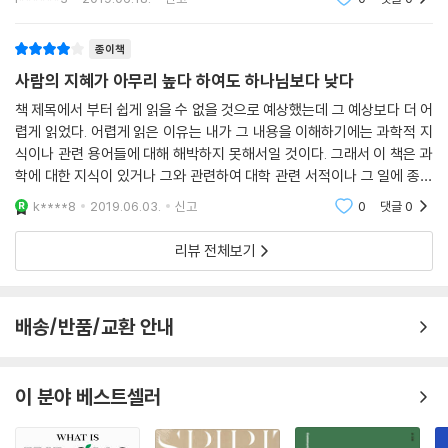
- 더글라스 그루투이스 (덴버신학대학원 철학교수)
않았기
종이책
과학은 하나님이 주신 선물이지만, 과학주의는 그 선물을 왜곡하여 올바른
사람의 지혜가 아무리 높다 하여도 하나님보다 낮다
과학과 기독교 신앙을 대적한다. 기독교인들이 과학주의가 주장하는 바를
바로 이해하고, 그것이 우리 사회에 미치는 영향을 인식하며, 그 자멸적인
책 제목에서 부터 쉽게 읽을 수 없을 것으로 예상했는데 그 예상보다 더 어
허세를 폭로해야 한다는 저자의 주장은 참으로 지당하다.
렵게 읽었다. 어렵게 읽은 이유는 내가 그 내용을 이해하기에는 과학적 지
식이나 관련 용어들에 대해 해박하지 못해서일 것이다. 그래서 이 책은 과
- 제임스 앤더슨 (샬로트 리폼드 신학대학원 신학 및 철학 교수)
학에 대한 지식이 있거나 그와 관련하여 대학 관련 서적이나 그 일에 종사
하는 분들이나 전문적인 지식인들 등이 읽으면 수월하지 않을 까 싶습니
k****8
2019.06.03.
신고
0
댓글
0
저자는 과학주의를 명쾌하게 비판하고 유신론적 과학을 포괄적으로 변증
다. 하지만 과학
한다. 이 비판과 변증 못지않게 귀중한 것은 이 책이 기독교 지도자들에게
리뷰 전체보기
경고의 나팔을 불어준다는 점이다. 즉 ‘과학주의는 교회로 하여금 복음이
진리이고 또 그렇게 알 수 있기 때문이 아니라 그저 사역에 효과가 있기 때
문에 선포하도록 만든다.’는 사실을 깨우쳐준다는 것이다. 저자의 탁월한
배송/반품/교환 안내
점은 우리로 하여금 성경과 복음이 진정한 진리라는 사실을 과학적 증거와
철학적 논증을 통해 알 수 있도록 만들어준다는 점이다.
- 휴 로스 (Reasons to believe 대표)
이 분야 베스트셀러
저자는 그의 특유의 명료함과 통찰, 외과의사와 같은 정확성을 가지고 과