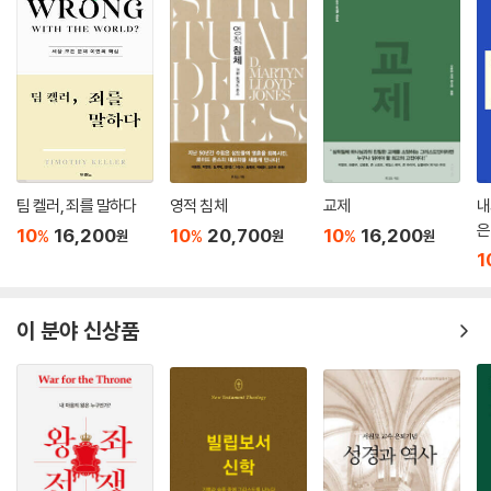
학주의가 지닌 오류와 허점들을 예리하게 반박한다. 이 책은 과학주의라는
어리석음에 사로잡힌 사람들이 눈을 뜨게 해 줄 것이며, 또 세속주의의 탁
류 속에서 허우적거리는 사람들에게는 ‘명확한 사고’라는 사라져가는 기술
을 가르쳐준다.
- 그레고리 코클 (Stand to Reason 대표)
팀 켈러, 죄를 말하다
영적 침체
교제
내
은
10
16,200
10
20,700
10
16,200
%
%
%
원
원
원
1
이 분야 신상품