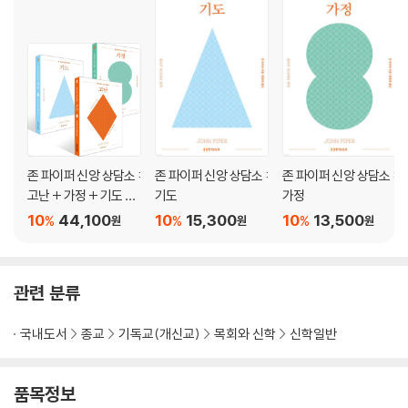
11장 우리는 사물을 어떻게 설명할 것인가
표준 과학적 설명 / 인격적 설명 / 과학적으로 설명이 불가능한 일의 기준
12장 과학이 원칙적으로 설명할 수 없는 다섯 가지(그러나 유신론은 설명
할 수 있는 것)
1. 과학은 우주의 기원을 설명할 수 없다 / 2. 과학은 자연의 근본적 법칙들
존 파이퍼 신앙 상담소 :
존 파이퍼 신앙 상담소 :
존 파이퍼 신앙 상담소 :
의 기원을 설명할 수 없다 / 3. 과학은 우주의 미세 조정을 설명할 수 없다 /
고난 + 가정 + 기도 세
기도
가정
4. 과학은 의식의 기원을 설명할 수 없다 / 5. 과학은 도덕적, 합리적, 심미
트
10
44,100
10
15,300
10
13,500
%
%
%
원
원
원
적 객관 법칙과 내재적 가치 속성의 존재를 설명할 수 없다 / 결론
13장 방법론적 자연주의, 유신론적 진화론, 지적 설계론
관련 분류
지적 설계론 / 유신론적 진화론 / 방법론적 자연주의의 부활 / 지적 설계론
과 유신론적 진화론의 차이 / 기독교인이 방법론적 자연주의를 거부해야
국내도서
종교
기독교(개신교)
목회와 신학
신학일반
하는 이유
품목정보
14장 기독교와 과학 통합의 중요성