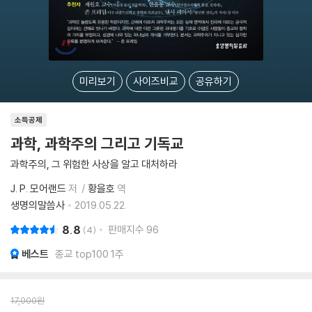
미리보기
사이즈비교
공유하기
소득공제
과학, 과학주의 그리고 기독교
과학주의, 그 위험한 사상을 알고 대처하라
J. P. 모어랜드
저
황을호
역
생명의말씀사
2019.05.22.
8.8
판매지수
96
4
베스트
종교 top100 1주
17,000
원