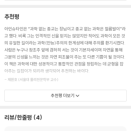
있다. 이를 중단시켜야 한다. 이 책에서 내가 주장하는 바와 같이 과학주의
는 확실한 근거가 없기 때문이다. 과학주의가 선봉이 되어 우리 문화가 재
추천평
앙의 수준으로 세속화한 것은 대부분 복음주의자들이 이 문제를 알지 못했
기 때문이다.
아인슈타인은 “과학 없는 종교는 장님이고 종교 없는 과학은 절름발이”라
고 했다. 비록 그는 인격적인 신을 믿지는 않았지만 적어도 과학이 모든 것
과학주의는 조용하지만 치명적인 기독교 파괴자다. 그러나 이 책에 제시된
의 유일한 길이라는 과학(만능)주의의 한계성에 대해 주의를 환기시켰다.
증거는 과학주의에 대한 좋은 예방 주사가 될 것이다. 목회자와 기독교 단
사람은 누구나 창조주 앞에 겸허히 서는 것이 기본자세이며 자연을 통해
체 지도자 그리고 부모들이 고개를 돌려 과학주의를 무시함으로써 의도하
그분의 신성을 느끼는 것은 자연 피조물이 주는 또 다른 기쁨이 될 것이다.
지는 않지만, 이 분야에 대한 기독교인의 무지를 조장한다면 얼마나 안타
이 책은 과학에 대한 성경적이고 통합적인 관점을 정립하는 데 균형을 잡
까운 일인가? 청교도 사역자이자 저명한 저자 코튼 매더(Cotton Mathe
아주는 길잡이가 되리라 생각되어 추천하는 바이다.
r)는 이렇게 외쳤다. “무지는 경건이 아니라 이단의 어머니이다.” 과학주
- 제원호 (서울대 물리천문학부 교수)
의에 대한 무지는 우리 시대 위기의 중요한 부분이다. 이를 알고 당당하게
맞서자.”
무신론적 과학주의는 많은 지성인들 사이에 유행하는 세계관이자 철학이
추천평 더보기
다. 자연과학만이 유일하게 실재에 대한 진정한 지식을 제공한다는 과학주
“그리스도인 화학자가 된다는 것은 놀라운 소명이다. 과학은 고상하고 중
의는 창조주를 불신하고 성경의 권위를 무시하며 기독교 신앙을 버리는 일
요한 직업이다. 나는 과학이나 과학이라는 직업이 가져다줄 것을 두려워하
을 거리낌 없게 만든다. 주류과학계는 진화론을 통해서 자연을 해석하고
리뷰/한줄평
4
기는커녕, 하나님께서 많은 그리스도인들을 과학 분야에 보내 주셔서 기독
이론화함으로써 성경적 창조신앙을 가진 사람들을 반지성적, 지식적 불구
교적 확신으로 많은 발견을 하게 해달라고 늘 기도한다....(중략) 하지만 안
자라고 비난하는 일을 서슴지 않는다. 그러나 저자가 지적한 것처럼 과학