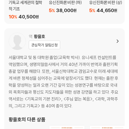
기독교 세계관의 철학
유신진화론 비판 (하)
유신진화론 비판 (상)
적 기초
5
38,000
5
44,650
%
%
원
원
논리와 수학 / 우리 개인의 의식 상태 / 도덕 지식 / 결론
10
40,500
%
원
8장 과학의 한계: 사례 연구
역
황을호
의식이란 무엇인가 / 속성 이원론과 의식의 비물질적 본성에 대한 설명 /
관심작가 알림신청
심리 상태가 물리적인 것이 아닌 다섯 가지 이유 / 신경 과학의 침입 / 결론
서울대학교 및 동 대학원 졸업(교육학 박사). 유니세프 컨설턴트를
9장 과학주의와 제일 철학
역임했으며, 생명의말씀사에서 거의 40년 가까이 번역과 출판기획
총괄 업무를 해왔다. 또한, 서울신학대학교 겸임교수로 미래 세대에
제일 철학과 맞서는 전쟁 / 제일 철학을 버렸을 때 일어난 일 / 제일 철학이
게 바른 정체성을 심어주는 교육에 앞장서기도 했다. 현재는 출판 후
거부당한 이유 / 토대주의(정초주의 또는 기본주의) / 데카르트식 토대주
학을 양성하는 일과 오랜 기간 깊이 있는 성경연구를 바탕으로 국내
의
외 목회자들과 평신도 지도자들을 위한 성경 강연을 하고 있다. 주요
역서로는 <기독교의 기본 진리>, <주님 없는 복음>, <과학, 과학주
10장 권위와 자주성 논제의 사례들
의, 그리고 기독교> 등 40여 종이 있다.
권위 논제의 예 / 자율성 논제의 예 / 결론
황을호
의 다른 상품