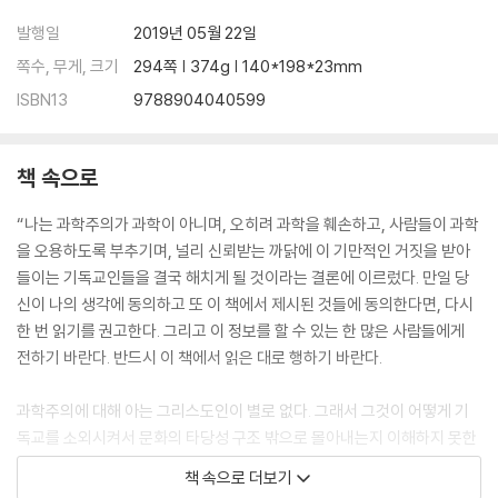
발행일
2019년 05월 22일
통합: 개념적 통합과 인격적 통합 / 기독교 진리 주장에 대한 합리적 정당
쪽수, 무게, 크기
294쪽 | 374g | 140*198*23mm
화로서 통합
ISBN13
9788904040599
15장 기독교와 과학의 통합을 위한 계획
책 속으로
신학이 과학의 문제들과 교류하는 다섯 가지 방법 / 전문가들과 맞서기 위
한 합리적 기준 / 결론
“나는 과학주의가 과학이 아니며, 오히려 과학을 훼손하고, 사람들이 과학
을 오용하도록 부추기며, 널리 신뢰받는 까닭에 이 기만적인 거짓을 받아
나가는 글 / 마지막 한 가지 호소
들이는 기독교인들을 결국 해치게 될 것이라는 결론에 이르렀다. 만일 당
용어 설명
신이 나의 생각에 동의하고 또 이 책에서 제시된 것들에 동의한다면, 다시
참고 문헌
한 번 읽기를 권고한다. 그리고 이 정보를 할 수 있는 한 많은 사람들에게
전하기 바란다. 반드시 이 책에서 읽은 대로 행하기 바란다.
과학주의에 대해 아는 그리스도인이 별로 없다. 그래서 그것이 어떻게 기
독교를 소외시켜서 문화의 타당성 구조 밖으로 몰아내는지 이해하지 못한
다. 그리고 바나 그룹을 비롯한 여론 조사 기관들의 통계를 보면, 과학주의
책 속으로 더보기
가 우리 자녀들을 기록적인 수치로 믿음에서 떠나게 만들고 있음을 알 수