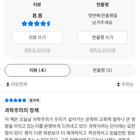
타깝게도 이런 것들을 공부하는 과정에서 나는 암울하고 끔찍한, 감히 말
리뷰
한줄평
은 원칙적으로 우주와 생명의 기원을 설명할 수 없다. 자연은 창조의 결과
하자면 악한 것과 끊임없이 부딪쳤다. 그것은 과학주의(scientism)라는
만을 보여줄 뿐, 어떻게 존재하게 되었는지 그 기원에 대하여 결코 설명하
8.8
철학 개념으로, 대략적으로 말하자면, 오로지 자연 과학만이 실재에 대한
첫번째 한줄평을
지 않기 때문이다. 저자는 오늘 날 유행하고 있는 과학주의의 문제점을 종
남겨주세요.
지식을 제공할 지적 권위가 있다는 견해다. 그 외의 모든 것, 특히 윤리학,
합적으로 명쾌하게 비판하고, 반면에 창조주를 믿는 유신론적 과학이 더
신학, 철학은 개인의 정서나 맹목적 신앙 또는 문화의 산물이다. 그 결과,
논리적이고 과학적임을 잘 변증하고 있다. 과학주의 때문에 성경에 기록된
리뷰 쓰기
한줄평 쓰기
오랫동안 서구 세계에서 지식의 근원이요 지혜의 길로 여겨졌던 이 학문들
창조주 하나님을 믿지 못하고 혼란스러워 하는 기독교인이라면 꼭 읽어야
은 우리에게 실재에 대한 진리를 (증거와 논리로 입증되는 진리를) 전혀
혜택 및 유의사항
혜택 및 유의사항
할 책으로 추천한다.
제공하지 못한다는 평가를 받고 있다. 이는 과학주의에 의하면, 신학과 철
학이 진리를 전혀 제공하지 못한다는 의미이다.
- 한윤봉 (한국창조과학회 회장, 전북대 교수)
리뷰
4
한줄평
0
가장 큰 모순 중의 하나는 과학주의가 과학의 한 학설이 아니라는 사실이
과학은 놀랍도록 유용한 학문이지만, 근래에 이르러 과학주의는 모든 실재
다. 오히려 이것은 철학의 한 학설이다. 좀 더 구체적으로 말하자면, 과학주
리뷰전체
추천순
영역에서 진리에 이르는 궁극적 길이라는 견해로 빗나가 버렸다. 과학에
의는 실제로 철학의 인식론(지식이란 무엇이며 그것을 어떻게 얻는가를
대한 이런 그릇된 과대평가를 기초로 수많은 사람들이 종교와 철학의 가치
연구하는 철학의 한 분야)의 한 학설이다. 또 다른 모순은 과학주의가 과학
를 부정하고, 또 성경에 나와 있는 하나님의 계시가 주장하는 바를 거부한
종이책
을 왜곡한다는 사실이다. 과학은 본질상 실재를 아는 유일한 길이라고 주
다. 저자는 저명한 기독교 사상가로 과학과 성경 모두를 깊이 탐구한 분으
과학주의의 정체
장할 수 없다. 독자들이 이 책을 읽은 후에는, 과학주의가 전혀 과학이 아니
로 과학주의가 주장하는 것이 오류임을 분명하게 보여준다. 그는 그리스도
이 책은 오늘날 과학주의가 우리가 살아가는 문화와 교회에 얼마나 큰 영
며 실제로는 과학이라는 놀라운 은사에 전혀 도움이 되지 않는다는 사실을
인들이 과학주의에 맞서서 자신의 신앙을 증명하고 또 하나님이 주신 선물
향을 끼치고 있는지를 분명하게 드러내고 있다. 과학이라는 단어에는 묘한
이해하고 다른 사람들에게 말해 줄 수 있게 되기를 바란다. 이 책에서, 나는
로서 진정한 과학을 제시할 수 있게 해 준다.
힘이 있다. 왠지 다른 학문보다 더 체계적이고 객관적이고 믿을만한 정보
과학주의가 우리 자녀들을 해치고, 교회를 무너뜨리며, 복음을 공정하게
- 존 프레임 (올랜도 리폼드 신학대학원 조직신학 및 철학 명예교수)
들을 제공해 주는 느낌이 든다. 그로 인해서인지 오늘날 사회는 과학과 과