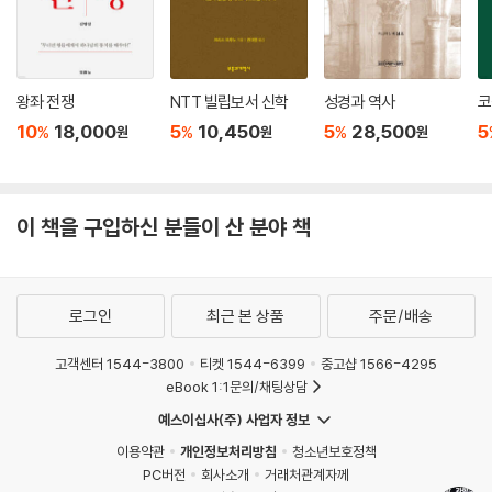
왕좌 전쟁
NTT 빌립보서 신학
성경과 역사
코
10
18,000
5
10,450
5
28,500
5
%
%
%
원
원
원
이 책을 구입하신 분들이 산 분야 책
로그인
최근 본 상품
주문/배송
고객센터 1544-3800
티켓 1544-6399
중고샵 1566-4295
eBook 1:1문의/채팅상담
예스이십사(주) 사업자 정보
이용약관
개인정보처리방침
청소년보호정책
PC버전
회사소개
거래처관계자께