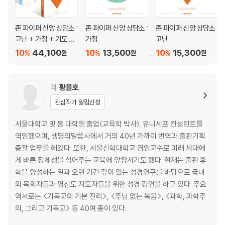
27 하나님이 누군가를 깨우치시길 기도해도 되나요?
28 믿지 않는 남편을 위해 어떻게 기도하면 좋을까요?
존 파이퍼 신앙 상담소 :
존 파이퍼 신앙 상담소 :
존 파이퍼 신앙 상담소 :
29 불신자와 복음 전도자 중 누구를 위해 기도해야 하나요?
고난 + 가정 + 기도 세
가정
고난
30 증오의 시대, 세계를 위해 어떻게 기도하면 좋을까요?
트
10
44,100
10
13,500
10
15,300
%
%
%
원
원
원
나가는 글: 사랑의 가장 쉬운 한 걸음
출처
역
황을호
관심작가 알림신청
서울대학교 및 동 대학원 졸업(교육학 박사). 유니세프 컨설턴트를
역임했으며, 생명의말씀사에서 거의 40년 가까이 번역과 출판기획
총괄 업무를 해왔다. 또한, 서울신학대학교 겸임교수로 미래 세대에
게 바른 정체성을 심어주는 교육에 앞장서기도 했다. 현재는 출판 후
학을 양성하는 일과 오랜 기간 깊이 있는 성경연구를 바탕으로 국내
외 목회자들과 평신도 지도자들을 위한 성경 강연을 하고 있다. 주요
역서로는 <기독교의 기본 진리>, <주님 없는 복음>, <과학, 과학주
의, 그리고 기독교> 등 40여 종이 있다.