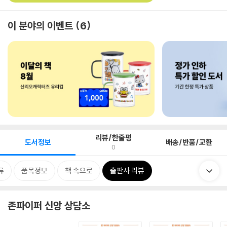
이 분야의 이벤트
6
리뷰/한줄평
도서정보
배송/반품/교환
0
류
품목정보
책 속으로
출판사 리뷰
존파이퍼 신앙 상담소