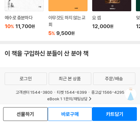
이키게 해달라고 기도하고 싶습니다. 그들이 어떤 사건을 통해 충격을 받
기도는 다른 사람을 위해 하나님의 능력을 가져옵니다. 우리는 기도하지
고 변화되기를 바라는 것은 잘못된 일인가요?”
않고도 이웃을 도우려 애쓸 수 있습니다. 우리는 어느 정도 선한 결과를 얻
예수로 충분하다
아무것도 하지 않는 교
요 셉
잊
을 수도 있고, 그러면 세상 사람들의 눈에
“누군가를 사랑할 때 가장 먼저 해야 할 일은 기도입니다”
회
10
11,700
12,000
1
%
원
원
제법 훌륭한 일을 해낸 것처럼 보일지 모릅니다. 하지만 우리가 기도 없이
5
9,500
%
원
행하는 그 작은 선행은, 하나님이 우리의 기도에 응답하셔서 직접 그를 위
기도를 어려워하는 분이 많습니다. 무슨 말을 해야 할지, 어떻게, 언제, 어
해 일하실 때 일어나는 그 위대한 선과는 감히 비교조차 할 수 없습니다. 그
디서 기도하는 게 좋을지 기도를 고민하는 그리스도인은 당신만이 아닙니
러므로 우리가 진정으로 사람들을 사랑하고 그들에게 최선의 유익을 주고
이 책을 구입하신 분들이 산 분야 책
다. 지금 여기, 기도 생활 가운데 솔직한 고민과 심정을 토로하는 사람들의
자 한다면, 하나님이 그들을 위해 일하시도록 기도하는 일이 무엇보다 중
30가지 사연이 도착했습니다. 존 파이퍼는 우리가 겪는 기도 생활에 관한
요합니다. 누군가를 사랑할 때 우리가 가장 먼저 해야 할 일은, 바로 하나님
상황과 고민에 십분 공감하며 자기 삶에서 경험한 몇 가지 실질적인 기도
이 그 사람을 위해 친히 일하시기를 간구하는 것입니다. 물론, 하나님이 우
방법을 제안합니다.
로그인
최근 본 상품
주문/배송
리 기도에 응답하실 때, 대개는 우리 자신이 그 사람을 위해 행하는 사랑의
수고를 사용하십니다. 기도를 통해 이루어지는 일은, 기도 없이 애써서 거
존 파이퍼는 자신이 어떻게 기도하는지 그 방법을 나눕니다. 그는 먼저 기
고객센터 1544-3800
티켓 1544-6399
중고샵 1566-4295
둘 수 있는 결과보다 훨씬 더 크고 위대합니다.
도할 시간과 장소를 정하고, 그 자리에 나타납니다. 그리고 공허한 기도가
eBook 1:1문의/채팅상담
--- 「나가는 글 사랑의 가장 쉬운 한 걸음」 중에서
이어지지 않도록 성경을 묵상하며 그 내용으로 기도합니다. 마지막으로 자
예스이십사(주) 사업자 정보
신에서부터 가족, 교회 공동체, 사역, 나라와 세계에 이르기까지 뻗어나가
선물하기
바로구매
카트담기
이용약관
개인정보처리방침
청소년보호정책
는 ‘동심원 방식’으로 기도합니다. 여기서 핵심은 모든 원의 중심은 하나님
PC버전
회사소개
거래처관계자께
이시라는 사실입니다.
도서홍보
광고
Copyright © YES24 Corp. All Rights Reserved.