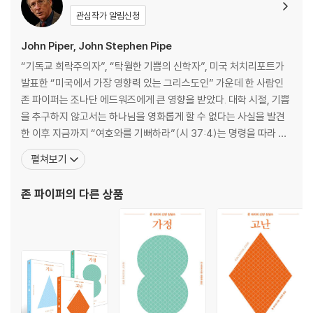
12 쉬지 말고 기도한다는 것은 무엇인가요?
관심작가 알림신청
13 기도할 때 말을 적게 해야 하나요, 쉼 없이 해야 하나요?
14 하나님이 모두 주관하신다면 기도는 무의미하지 않나요?
John Piper, John Stephen Pipe
15 하나님의 주권을 확신하면 기도하지 않게 되나요?
“기독교 희락주의자”, “탁월한 기쁨의 신학자”, 미국 처치리포트가
16 구약에서는 왜 자기 의로움을 따라 기억해 달라고 하나요?
발표한 “미국에서 가장 영향력 있는 그리스도인” 가운데 한 사람인
17 자신을 위해 기도하면서 하나님을 영광스럽게 할 수 있나요?
존 파이퍼는 조나단 에드워즈에게 큰 영향을 받았다. 대학 시절, 기쁨
18 천국에서도 기도를 할까요?
을 추구하지 않고서는 하나님을 영화롭게 할 수 없다는 사실을 발견
한 이후 지금까지 “여호와를 기뻐하라”(시 37:4)는 명령을 따라 하
PART 3 생활: 일상에서 만나는 질문에 답하다
나님을 기뻐하는 삶을 전하고 있다. 휘튼 칼리지(Wheaton Colleg
펼쳐보기
19 음란에서 벗어나려면 어떤 기도를 해야 하나요?
e)에서 문학과 철학을 전공했고, 풀러 신학교(Fuller Theological
20 죄가 기도를 방해하나요?
Seminary)에서 신학 학사 학위를, 뮌헨 대학(University of Muni
존 파이퍼
의 다른 상품
21 분노를 품고 기도해도 괜찮은가요?
ch
22 성생활은 기도 생활에 영향을 미치나요?
23 부부가 함께 기도해야 할까요?
24 대표 기도를 미리 적어서 읽으면 덜 영적인가요?
25 삶에 안주하면 기도하지 않게 되나요?
PART 4 중보: 사랑으로 붙드는 질문에 답하다
26 다른 사람을 위해 기도할 때 도움이 될 만한 지침이 있나요?