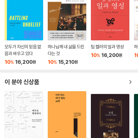
▣ 사연 22. 성생활은 기도 생활에 영향을 미치나요?
기도는 우리가 사령부로부터 받은 사명을 감당하도록 능력을 공급받는 통
로입니다. 기도는 본질적으로 가정용 인터폰이 아니라 전시용 무전기입니
“부부가 기도에 전념하기 위해 성생활을 잠시 쉬어야 할 때는 언제인가
다. 바울은 말했습니다. “형제들아 내 마음에 원하는 바와 하나님께 구하는
요? 이 말씀을 금식의 원리와 같이 생각하면 될까요? 성관계에 대한 욕구
바는 이스라엘을 위함이니 곧 그들로 구원을 받게 함이라”(롬 10:1). 그가
는 우리의 시선을 다시 주님께로 돌리게 하여, 하나님이 다른 무엇보다 우
유대인 동족을 두고 하는 말입니다. “기도는 잃어버린 영혼의 구원을 위한
리의 궁극적인 기쁨이자 만족이 되신다는 사실을 일깨우는 수단인가요?”
것이며, 이 세상에는 잃어버린 영혼이 너무나 많다.” 오, 참으로 기도는 사
모두가 자신의 믿음 없
하나님께 내 삶을 드린
팀 켈러의 일과 영성
하
음과 싸우고 있다
다는 것
탄의 영역을 침투하여 포로된 자를 해방시키기 위해 있습니다. 바울은 에
10
16,200
1
%
원
▣ 사연 24. 대표 기도를 미리 적어서 읽으면 덜 영적인가요?
베소서 6장 17-18절에서 “성령의 검 곧 하나님의 말씀을 가지라 모든 기
10
16,200
10
15,210
%
%
원
원
도와 간구를 하되 항상 성령 안에서 기도하고”라고 말했습니다. 즉, “검을
“존 목사님, 회중 앞에서 드릴 기도를 미리 계획하거나, 심지어 토씨 하나
가지라 … 그리고 기도하라”라는 뜻입니다. 기도는 우리가 ‘성령의 검 곧
틀리지 않게 글로 써서 읽는 것이 괜찮을까요? 아니면 기도를 원고로 작성
이 분야 신상품
하나님의 말씀’을 사용하여 악한 자와 싸울 때 능력을 공급받는 통로입니
하는 행위는 덜 영적인가요?”
다. 예수님은 “그러므로 추수하는 주인에게 청하여 추수할 일꾼들을 보내
주소서 하라”(마 9:38; 눅 10:2)라고 말씀하십니다. 다시 말해, 기도를 전
▣ 사연 26. 하나님이 누군가를 깨우치시길 기도해도 되나요?
시용 무전기처럼 사용해 사령부에 이렇게 요청하라는 뜻입니다. “지원군
을 보내 주십시오! 우리에게 수행해야 할 사명이 있는데, 감당할 인원이 부
“성경은 원수를 사랑하고 박해하는 자를 위해 기도하라고 가르칩니다. 그
족합니다. 하나님, 지원군을 보내 주십시오!”
런데 저는 그들의 마음과 삶의 방식이 변화되도록 기도하고 싶습니다. 때
--- 「15 하나님의 주권을 확신하면 기도하지 않게 되나요?」 중에서
로는 그들이 자기 행동으로 인해 어떤 일을 겪고서라도 정신을 차리고 돌