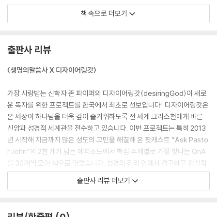
가십시오(눅 18:1-8). 이 모두는 말하자면, 하나님을 매우 이상하게, 심지
책 속으로 더보기
어는 과격하게 묘사하는 비유들입니다. 이 비유들의 핵심은, 우리가 하나
님의 계시된 뜻에 따라 간절히 무언가를 원하며 그분께 계속해서 나아가
간청하는 것을 주님이 기뻐하신다는 사실입니다.05 기도 응답은 나의 성
출판사 리뷰
화에 따라 달라지나요?
〈생명의말씀사 X 디자이어링갓〉
모든 불순종이 하나님의 가르침을 신뢰하지 않는 데서 비롯된다면, 모든
진정한 순종은 하나님을 신뢰하는 데서 비롯된다는 결론에 이릅니다. 하나
가장 사랑받는 신학자 존 파이퍼의 디자이어링갓(desiringGod)이 새로
님의 자비를 신뢰하는 것과 기도 응답을 위한 공로를 세우는 것 사이에는
운 독자를 위한 프로젝트를 한국에서 최초로 선보입니다! 디자이어링갓은
엄청난 차이가 있습니다. 공로는 자기 자신을 바라보면서 하나님께 드려지
온 세상이 하나님을 더욱 깊이 즐거워하도록 전 세계 크리스천에게 바른
는 자신의 가치를 생각합니다. 자비는 자기 자신으로부터 눈을 돌려 하나
신앙과 성경적 세계관을 전수하고 있습니다. 이번 프로젝트는 특히 2013
님을 바라보며, 공로가 전혀 없는 내게 베푸시는 그분의 자비가 얼마나 가
년 시작해 지금까지 많은 성도의 고민을 해결해 온 팟캐스트 “Ask Pasto
치 있는지를 생각합니다. 그러므로 하나님은 순종하는 자의 기도에 응답하
r John”의 2천 개가 넘는 에피소드에서 핵심 주제별로 가장 빛나는 QnA
십니다. 모든 순종이 솟아나오는 원천인 그들의 ‘믿음’을 그분이 매우 기뻐
를 30개씩 모아 책으로 엮었습니다. 성경의 진리 안에서 견고하고 현실적
하시기 때문입니다. 하나님은 어디서든 믿음을 보시며 그것을 그분이 가장
인 위로와 방향을 제시하는 존 파이퍼의 특별한 조언을 만나는 기회를 놓
출판사 리뷰 더보기
소중히 여기는 가치의 증거로 보십니다. 그러나 믿음은 우리의 공로가 아
치지 마세요!
닙니다. 왜냐하면 믿음은 자신의 가치를 바라보지 않고 자비를 바라보기
때문입니다. 그러므로 기도 응답을 받았을 때, 절대로 “내가 이 기도 응답
“존 파이퍼가 당신의 질문을 받습니다”
리뷰/한줄평
0
을 받을 만한 공로를 세웠다.”라고 말하지 마십시오.