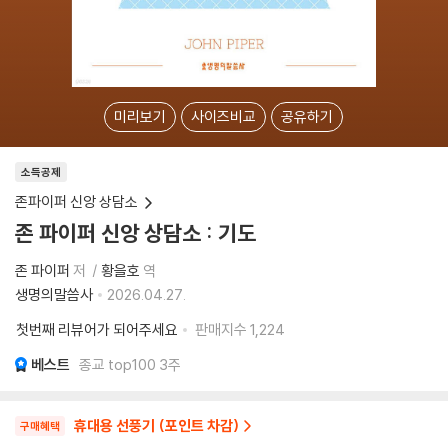
미리보기
사이즈비교
공유하기
소득공제
존파이퍼 신앙 상담소
존 파이퍼 신앙 상담소 : 기도
존 파이퍼
저
황을호
역
생명의말씀사
2026.04.27.
첫번째 리뷰어가 되어주세요
판매지수
1,224
베스트
종교 top100 3주
휴대용 선풍기 (포인트 차감)
구매혜택