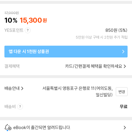
17,000
원
10
15,300
YES포인트
850원 (5%)
5만원 이상 구매 시 2천원 추가 적립
앱 다운 시 1천원 상품권
결제혜택
카드/간편결제 혜택을 확인하세요
배송안내
서울특별시 영등포구 은행로 11(여의도동,
변경
일신빌딩)
배송비
무료
eBook이 출간되면 알려드립니다.