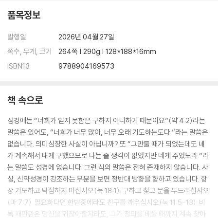
품목정보
발행일
2026년 04월 27일
쪽수, 무게, 크기
264쪽 | 290g | 128*188*16mm
ISBN13
9788904169573
책 속으로
성경에는 “너희가 얻지 못함은 구하지 아니하기 때문이요”(약 4:2)라는
말씀은 있어도, “너희가 너무 많이, 너무 오래 기도하는도다.”라는 말씀은
없습니다. 의미심장한 사실이 아닙니까? 또 “그만둘 때가 되었는데도 네
가 계속해서 내게 구했으므로 나는 줄 생각이 없었지만 네게 주었노라.”라
는 말씀도 성경에 없습니다. 그런 식의 말씀은 전혀 존재하지 않습니다. 사
실, 신약성경이 강조하는 부분을 보면 정반대 방향을 향하고 있습니다. 항
상 기도하고 낙심하지 마십시오(눅 18:1). 구하고 찾고 문을 두드리십시오
(마 7:7). 필요하다면 한밤중에라도 친구를 깨우십시오(눅 11:5-13). 비
록 재판관은 당신을 귀찮아할지라도, 그가 정의를 베풀 때까지 계속 찾아