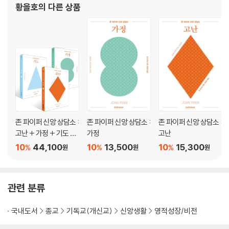
황을호
의 다른 상품
존 파이퍼 신앙 상담소 :
존 파이퍼 신앙 상담소 :
존 파이퍼 신앙 상담소 :
고난 + 가정 + 기도 세
가정
고난
트
10
44,100
10
13,500
10
15,300
%
%
%
원
원
원
관련 분류
국내도서
종교
기독교(개신교)
신앙생활
영적성장/비전