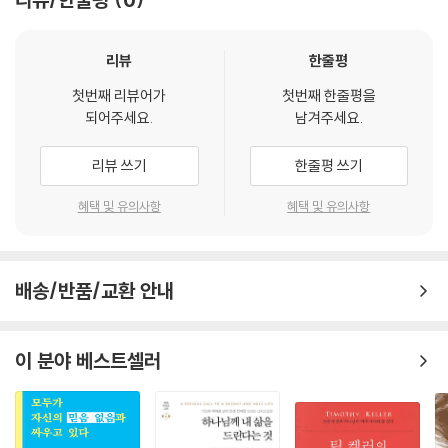
--- 「04 아무 변화가 없는데, 언제까지 기도해야 할까요?」 중에서
우리는 살아가며 많은 질문을 만납니다. 그리고 그리스도인으로서 하나님
앞에서 답을 찾습니다. 그런데 성경은 우리 삶에서 일어나는 모든 일에 대
리뷰
한줄평
기도는 제거해야 할 장애물이 있는 고된 노동과 같은 씨름입니다. 자기 절
해 구체적인 답을 제시하지 않습니다. 어떤 성경의 원리를 어떤 상황에 적
제와 훈련이 필요한 운동선수의 노력과 같은 씨름입니다. 마귀를 쫓아내야
첫번째 리뷰어가
첫번째 한줄평을
용해야 할지 막연하기만 합니다.
되어주세요.
남겨주세요.
할 때 검을 들고 싸우는 전투와 같은 씨름입니다. 어떤 영적 돌파를 위해 집
중하여, 혹은 지속적으로 기도해 본 사람이라면 누구나 이러한 사투가 무
이 책에는 세계적으로 존경받는 탁월한 신학자이자, 33년간 목회 현장에
리뷰 쓰기
한줄평 쓰기
엇인지 어느 정도는 알고 있습니다. 그러므로 기도를 언제나 쉬운 대화로
서 교회를 섬겨온 존 파이퍼의 진리를 향한 사랑과 성도를 향한 사랑이 모
만 생각하지 마십시오. 많은 사람이 기도를 그저 예수님과 나누는 달콤한
두 담겨 있습니다. 어디서도, 누구에게도 쉽사리 꺼낼 수 없던 성도들의 마
혜택 및 유의사항
혜택 및 유의사항
대화 정도로 말합니다.
음속 이야기를 함께 듣고 공감하며, 존 파이퍼의 조언에서 소망과 격려와
힘을, 그리고 당신을 사랑하는 하나님을 발견해 보세요.
물론 기도는 달콤하며 때로는 쉽습니다. 하지만 종종 기도는 전쟁 중에 사
용하는 무전기와 같습니다. 폭탄이 떨어지고, 사방에서 적군의 포화가 빗
배송/반품/교환 안내
▣ 사연 03. 하나님이 ‘아니오’라고 하실 때, 어떻게 반응해야 할까요?
발칩니다. 기도는 그런 전투 한가운데 있습니다. 우리는 하늘 본부의 주파
수에 맞춰 이곳에 화력 지원을 요청하라는 부르심을 받았습니다. “아버지,
“기도를 하지만, 하나님은 침묵하시거나 아니면 늘 암묵적인 ‘아니오’라는
이 분야 베스트셀러
제가 위기에 처했으니 공군의 지원이 시급합니다!” 그러나 이 사실을 결코
대답만 하시는 것 같습니다. 저는 낙심되고 무시당한 기분이 듭니다. 제가
잊지 마십시오. 우리가 도움을 청하는 그 부르짖음조차, 우리를 위하는 주
선한 것을 위해 기도할 때, ‘아니오’라는 하나님의 응답에 어떻게 반응해야
님이 베푸시는 도움의 손길입니다.
할까요?”
--- 「09 기도로 ‘씨름’한다는 것은 무엇인가요?」 중에서