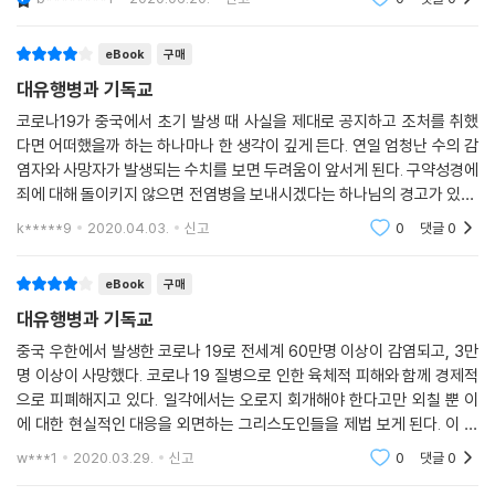
보아야 하는가?
eBook
구매
대유행병과 기독교
코로나19가 중국에서 초기 발생 때 사실을 제대로 공지하고 조처를 취했
다면 어떠했을까 하는 하나마나 한 생각이 깊게 든다. 연일 엄청난 수의 감
염자와 사망자가 발생되는 수치를 보면 두려움이 앞서게 된다. 구약성경에
죄에 대해 돌이키지 않으면 전염병을 보내시겠다는 하나님의 경고가 있다.
그럼에도 모든 전염병이 심판과 책망이라고 보는 것은 좀 억측이 아닐까
k*****9
2020.04.03.
신고
0
댓글
0
싶다. 한편으로
eBook
구매
대유행병과 기독교
중국 우한에서 발생한 코로나 19로 전세계 60만명 이상이 감염되고, 3만
명 이상이 사망했다. 코로나 19 질병으로 인한 육체적 피해와 함께 경제적
으로 피폐해지고 있다. 일각에서는 오로지 회개해야 한다고만 외칠 뿐 이
에 대한 현실적인 대응을 외면하는 그리스도인들을 제법 보게 된다. 이 책
은 상황 악화에 따라 급속히 제작해 부족한 면이 없지는 않지만 회개라는
w***1
2020.03.29.
신고
0
댓글
0
한 측면만을 강조하