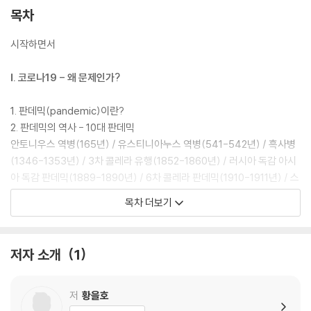
목차
시작하면서
Ⅰ. 코로나19 - 왜 문제인가?
1. 판데믹(pandemic)이란?
2. 판데믹의 역사 - 10대 판데믹
안토니우스 역병(165년) / 유스티니아누스 역병(541-542년) / 흑사병
(1346-1353년) / 3차 콜레라 유행(1852-1860년) / 러시아 독감 아시
아 독감 판데믹(1889-1890년) / 6차 콜레라 판데믹(1910-1911년) / 스
페인 독감 판데믹(1918년) / 아시아 독감 판데믹(1956-1958년) / 홍콩
목차 더보기
독감 판데믹(1968년) /HIV / 에이즈 판데믹(2005-2012년)
3. 판데믹에 대해 알아야 할 것들
1) 영향력이 충격적이다. / 2) 불평등하게 닥친다. / 3) 불확실하다. / 4)
저자 소개
1
통제 가능성이 낮다. / 5) 패닉/분노를 일으킨다.
Ⅱ. 왜 발생하는가? - 기독교의 시각
저
황을호