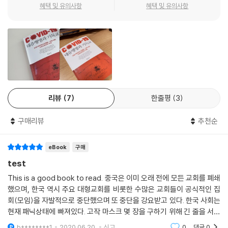
혜택 및 유의사항
혜택 및 유의사항
회 역시 이런 문제에 대한 답을 제시해 왔다. 이제 성경과 교회 역사를 바탕
으로 이에 대해 제시되는 대답을 찾아보자.
--- p.29
리뷰
7
한줄평
3
구매리뷰
추천순
eBook
구매
test
This is a good book to read. 중국은 이미 오래 전에 모든 교회를 폐쇄
했으며, 한국 역시 주요 대형교회를 비롯한 수많은 교회들이 공식적인 집
회(모임)을 자발적으로 중단했으며 또 중단을 강요받고 있다. 한국 사회는
현재 패닉상태에 빠져있다. 고작 마스크 몇 장을 구하기 위해 긴 줄을 서야
하는 사태를 겪고 있다.그리스도인들은 이런 대유행병 상황을 어떻게 바라
b********1
2020.06.20.
신고
0
댓글
0