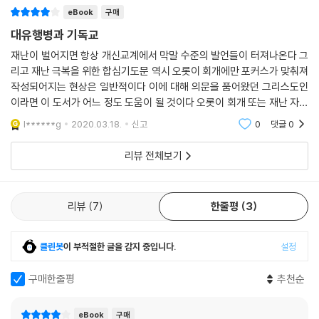
eBook
구매
대유행병과 기독교
재난이 벌어지면 항상 개신교계에서 막말 수준의 발언들이 터져나온다 그
리고 재난 극복을 위한 합심기도문 역시 오롯이 회개에만 포커스가 맞춰져
작성되어지는 현상은 일반적이다 이에 대해 의문을 품어왔던 그리스도인
이라면 이 도서가 어느 정도 도움이 될 것이다 오롯이 회개 또는 재난 자체
에만 주목케 하는 이분법을 넘어서 복합적인 인식을 하도록 도와주는 면이
l******g
2020.03.18.
신고
0
댓글
0
있어 그렇다 반
리뷰 전체보기
리뷰
7
한줄평
3
클린봇
이 부적절한 글을 감지 중입니다.
설정
구매한줄평
추천순
eBook
구매