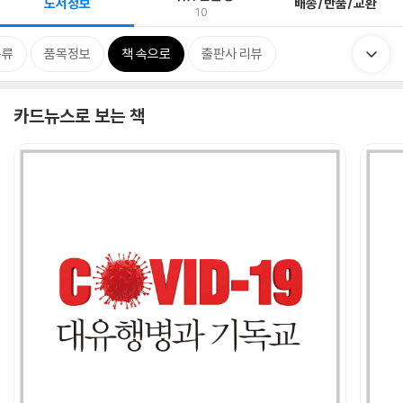
도서정보
배송/반품/교환
10
분류
품목정보
책 속으로
출판사 리뷰
카드뉴스로 보는 책