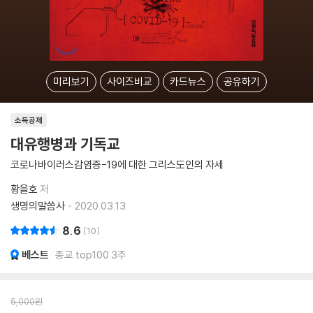
미리보기
사이즈비교
카드뉴스
공유하기
소득공제
대유행병과 기독교
코로나바이러스감염증-19에 대한 그리스도인의 자세
황을호
저
생명의말씀사
2020.03.13.
8.6
10
베스트
종교 top100 3주
5,000
원