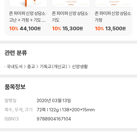
1) 츠빙글리의 목회적 모범 / 2) 마르틴 루터의 편지 / 3) 초대 교회의 본
4. 기도한다. 특히 현장에서 분투하는 사역자들을 위해 기도한다.
존 파이퍼 신앙 상담소 :
존 파이퍼 신앙 상담소 :
존 파이퍼 신앙 상담소 :
5. 판데믹을 대하는 그리스도인들의 기도
고난 + 가정 + 기도 세
기도
가정
트
10
44,100
10
15,300
10
13,500
%
%
%
원
원
원
Ⅴ. 참고 자료(역대하 20:1-30 묵상)
관련 분류
국내도서
종교
기독교(개신교)
신앙생활
품목정보
발행일
2020년 03월 13일
쪽수, 무게, 크기
72쪽 | 122g | 138*200*15mm
ISBN13
9788904167104