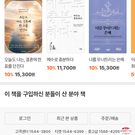
오늘도 나는, 결혼에 한
예수로 충분하다
나를 무너트리는 은혜
아
표를 던진다
회
10
11,700
10
15,300
%
%
원
원
10
15,300
5
%
원
이 책을 구입하신 분들이 산 분야 책
로그인
최근 본 상품
주문/배송
고객센터 1544-3800
티켓 1544-6399
중고샵 1566-4295