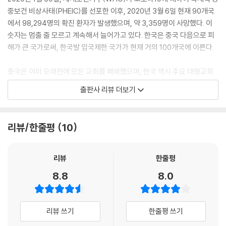
가까운 상태에 이르렀다……. (중략) 주일이 다가오면서 내심 염려가 되기
중보건 비상사태(PHEIC)를 선포한 이후, 2020년 3월 6일 현재 90개국
시작했다. 주일 예배 때 많은 사람이 모여야 하는데, 이를 어떻게 하여야 하
에서 98,294명의 확진 환자가 발생했으며, 약 3,359명이 사망했다. 이
나? 그러는데 담임 목사님으로부터 전화가 왔다. “이번 주일은 우리 둘만
숫자는 멈출 줄 모르고 계속해서 늘어가고 있다. 한국은 중국 다음으로 피
예배드리는 것이 어떨까?” 왜 그러는지는 말을 하지 않아도 알지만, 선뜻
해가 큰 국가로써, 한국발 입국제한 국가가 현재 거의 100개국에 이른다.
찬성할 수 없었다. 주일은 그리스도인이 반드시 예배당에 모여 예배를 드
려야 하는 날이 아닌가? 모태 교인으로 평생 주일 예배에 빠지면 안 된다고
중국은 이미 오래전에 모든 교회를 폐쇄했으며, 한국 역시 주요 대형교회
생각하고 살아온 나로서는 쉽게 받아들일 수 없는 일이었다. 주일 예배를
를 비롯한 수많은 교회가 공식적인 집회(모임)를 자발적으로 중단했으며
출판사 리뷰 더보기
중단해도 되는가? 게다가 앞으로도 이런 일이 있으면 주일 예배를 중단해
또 중단을 강요받고 있다. 한국 사회는 현재 패닉상태에 빠져있다. 고작 마
도 된다는 말인가?”
스크 몇 장을 구하기 위해 긴 줄을 서야 하는 사태를 겪고 있다. 그리스도인
--- p.10
들은 이런 대유행병 상황을 어떻게 바라보아야 하는가? 이럴 때 주일 예배
리뷰/한줄평
10
참석은 어떻게 해야 하나? 교회는 어떤 모습이어야 하나? 본서는 역사적
“우리 지역은 하나님의 은혜로 피해가 없습니다.” 말한 사람은 다른 별 의
으로 대유행병(판데믹)이 발생했던 상황들을 살펴보고, 이런 대유행병이
도가 없이 자신이 사는 지역에 피해가 적었음을 보고했을지 모른다. 그러
발생하는 이유와 그리스도인들이 주의해야 할 점과 자세는 어떠해야 하는
리뷰
한줄평
나 그 때 방송 진행자는 당황하여 말을 더듬으면서 어물쩍 화제를 돌렸다.
지를 설명하고 있다.
8.8
8.0
그 말은 당시 엄청난 피해를 입은 영동 지역 사람들에게는 큰 상처가 될 수
있었다. 결과적으로 피해를 입은 사람들은 하나님의 은혜가 아니라 저주를
받은 사람이 되었으니 말이다. 지진이나 가뭄 등의 자연재해나 판데믹은
리뷰 쓰기
한줄평 쓰기
왜 닥치는가? 예로부터 이런 엄청난 일 앞에서 속수무책이었던 인간은
“왜 이런 일이 나에게 일어나는가?(why me?)”라는 질문을 해 왔다. 교