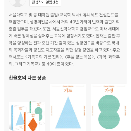
관심작가 알림신청
1. 죄에 대한 하나님의 심판일 수 있다.
2. 말세의 징조일 수 있다.
서울대학교 및 동 대학원 졸업(교육학 박사). 유니세프 컨설턴트를
3. 하나님의 주권적 능력을 나타내시기 위함일 수 있다.
역임했으며, 생명의말씀사에서 거의 40년 가까이 번역과 출판기획
4. 그러나 특정 판데믹이 발생하는 정확한 이유를 우리는 알 수 없다.
총괄 업무를 해왔다. 또한, 서울신학대학교 겸임교수로 미래 세대에
5. 타락한 세상에 필연적으로 일어나는 문제일 수 있다.
게 바른 정체성을 심어주는 교육에 앞장서기도 했다. 현재는 출판 후
학을 양성하는 일과 오랜 기간 깊이 있는 성경연구를 바탕으로 국내
Ⅲ. 주의해야 할 것
외 목회자들과 평신도 지도자들을 위한 성경 강연을 하고 있다. 주요
역서로는 <기독교의 기본 진리>, <주님 없는 복음>, <과학, 과학주
1. 개인의 비극이나 재앙이 반드시 그 사람의 죄의 결과라고 할 수 없다.
의, 그리고 기독교> 등 40여 종이 있다.
2. 혹시 죄 때문이라 할지라도 희생자의 죄가 다른 사람들의 죄보다 더 크
다고 할 수 없다.
황을호
의 다른 상품
3. 언젠가 하나님 나라가 완성됨으로 불행이 없어질 것이다.
Ⅳ. 우리의 자세는 어떠해야 하는가
1. 겸손하게 하나님의 주권과 사랑을 인정한다.
2. 일반 은혜로 주신 지혜를 존중한다.
3. 그리스도인의 사랑을 나타낸다(지원).