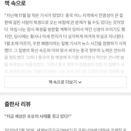
책 속으로
“지난해 11월 말 작은 기사가 떴었다. 중국 어느 지역에서 전염성이 큰 질
환에 걸린 사람이 북경으로 오는 바람에 큰 문제가 될 수도 있다는 것이었
다. 마침 나는 잠시 북경을 방문할 계획이 있어서 약간 신경이 쓰이기도 했
지만, 당시에는 황사나 미세 먼지가 더 심각하게 여겨져 무심코 지나쳤다.
1월 초에 이르자, 우한 폐렴이라는 질병 기사가 뉴스 시간을 점령하기 시작
했다. 그 질병의 확산 속도와 이와 맞서 싸우는 중국 정부의 노력은 안쓰러
울 정도였다. 그러나 중국이 잘 해결해 주기를 바라면서 약간은 건너편 불
을 바라보는 마음이었다. 그러나 중국 정부가 전염성이 강한 이 질병이 사
회 전체로 번지는 일을 막으려는 시도 중의 하나로 교회의 주일 집회를 중
지하도록 하였다는 소식이 들려왔다. 당연한 조치라고 여겨졌지만, 이때부
책 속으로 더보기
터 조바심이 나기 시작했다. 주일 예배를 중단하는 건 단순한 사건이 아닌
데.
출판사 리뷰
인접한 국가인 우리나라에서도 몇 사람이 감염되었지만, 정부의 적극적인
초기 대응으로 무난히 해결되는 듯했다. 그러나 2월 중순에 이르자, 갑자
“지금 세상은 초유의 사태를 겪고 있다!”
기 감염자의 숫자가 급속도로 늘기 시작했다. 한 단체의 집단 감염으로 감
염자의 숫자가 폭발적으로 늘게 되었다는 것이다. 모두 당황하며 패닉에
2020년 1월 30일, 세계보건기구(WHO)가 코로나19에 대하여 국제적 공