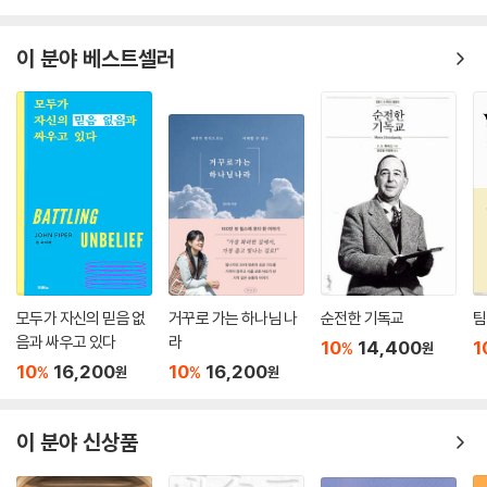
이 분야 베스트셀러
모두가 자신의 믿음 없
거꾸로 가는 하나님 나
순전한 기독교
팀
음과 싸우고 있다
라
10
14,400
1
%
원
10
16,200
10
16,200
%
%
원
원
이 분야 신상품