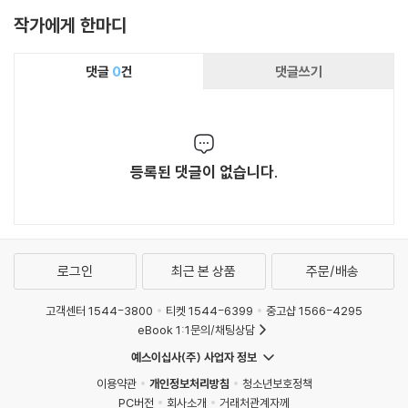
작가에게 한마디
댓글
0
건
댓글쓰기
등록된 댓글이 없습니다.
로그인
최근 본 상품
주문/배송
고객센터 1544-3800
티켓 1544-6399
중고샵 1566-4295
eBook 1:1문의/채팅상담
예스이십사(주) 사업자 정보
이용약관
개인정보처리방침
청소년보호정책
PC버전
회사소개
거래처관계자께