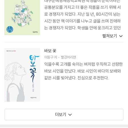
대구문예영재창작교육원 학생들이 문학이라는
공통분모를 가지고 더 좋은 작품을 쓰기 위해 서
로 경쟁자가 되었다. 지난 일 년, 80시간이 넘는
시간 동안 책 이야기를 나누고 글을 쓰며 친애하
는 경쟁자가 되었다. 학생들 안에 웅크리고 있던
문학의 씨앗이 서로 경쟁하듯 움터 올라 한 권의
펼쳐보기
책으로 탄생했다. 학생들이 문학적 성장을 위해
고군분투한 시간을 엿보기 위해 설레는 마음으로
바보 꽃
책장을 넘기길 바란다.
이동구
저
빨강머리앤
익을수록 고개를 숙이는 벼처럼 우직하고 선량한
바보 시인을 만났다. 바보 시인이 바다의 보배와
같은 시를 빚어냈다. 진심으로 추천한다.
더보기