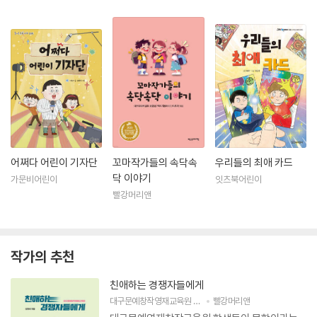
어쩌다 어린이 기자단
꼬마작가들의 속닥속
우리들의 최애 카드
닥 이야기
가문비어린이
잇츠북어린이
빨강머리앤
작가의 추천
친애하는 경쟁자들에게
대구문예창작영재교육원 중·고등학교 학생 35명
빨강머리앤
저