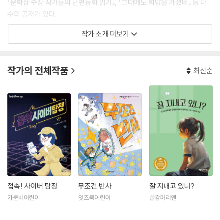
『문학상 수상 작가들의 단편동화 읽기』, 『그때에도 희망을 가졌네』 등 다
수의 공저가 있다.
작가 소개 더보기
현재 대구에서 초등학교 교사로 근무하고 있으며, 대구시 교육청 독서인문
지원단으로도 활동 중이다. 네이버 블로그 <초아쌤과 함께하는 글짓기>
를 운영하면서 동심의 눈높이로 세상을 바라보는 글을 꾸준히 쓰고 있다.
작가의 전체작품
최신순
접속! 사이버 탐정
무조건 반사
잘 지내고 있니?
가문비어린이
잇츠북어린이
빨강머리앤