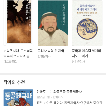
남북조시대: 오호십육
고려사 속의 원 제국
중국과 이슬람 세계의
국부터 수나라의 통일
지도 그리기
경인문화사
까지
마르코폴로
경인문화사
작가의 추천
만화로 보는 좌충우돌 몽골제국사
봉닭
글그림
한빛비즈
정말 반가운 책이다. 몽골제국사 연구에서 중요한