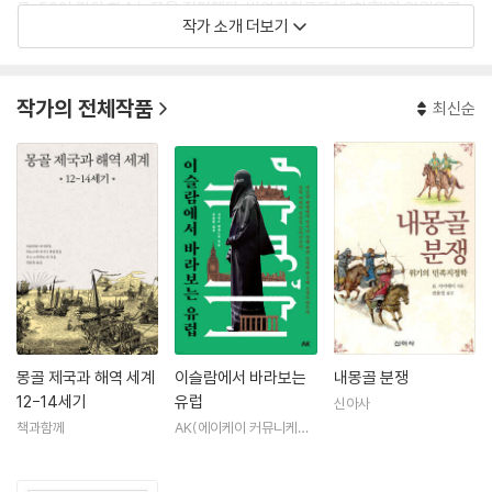
고, 50여 편의 학술논문을 집필했다. 번역기획공동체 ‘창窓’의 일원으로
작가 소개 더보기
활동하면서 『몽골족의 역사』, 『킵차크 칸국』, 『칭기스의 교환』, 『몽골제
국』, 『랍반 사우마의 서방견문록』, 『중국의 역사』, 『실크로드 세계사』, 『천
하와 천조의 중국사』, 『중국과 이슬람 세계의 지도 그리기』 등을 우리말로
작가의 전체작품
최신순
옮겼다.
몽골 제국과 해역 세계
이슬람에서 바라보는
내몽골 분쟁
12-14세기
유럽
신아사
책과함께
AK(에이케이 커뮤니케이
션즈)