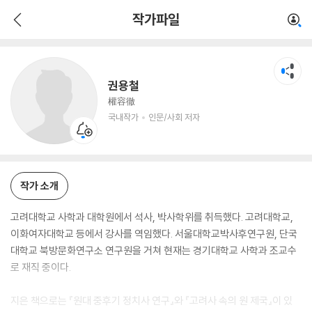
권용철
작가파일
국내작가
인문/사회 저자
권용철
權容徹
국내작가
인문/사회 저자
작가 소개
고려대학교 사학과 대학원에서 석사, 박사학위를 취득했다. 고려대학교,
이화여자대학교 등에서 강사를 역임했다. 서울대학교박사후연구원, 단국
대학교 북방문화연구소 연구원을 거쳐 현재는 경기대학교 사학과 조교수
로 재직 중이다.
지은 책으로는 『원대 중후기 정치사 연구』와 『고려사 속의 원 제국』이 있