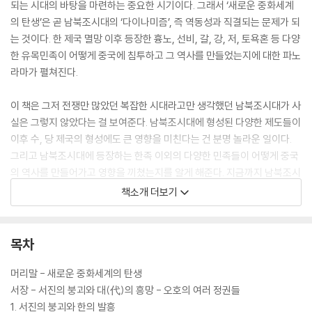
되는 시대의 바탕을 마련하는 중요한 시기이다. 그래서 ‘새로운 중화세계
의 탄생’은 곧 남북조시대의 ‘다이나미즘’, 즉 역동성과 직결되는 문제가 되
는 것이다. 한 제국 멸망 이후 등장한 흉노, 선비, 갈, 강, 저, 토욕혼 등 다양
한 유목민족이 어떻게 중국에 침투하고 그 역사를 만들었는지에 대한 파노
라마가 펼쳐진다.
이 책은 그저 전쟁만 많았던 복잡한 시대라고만 생각했던 남북조시대가 사
실은 그렇지 않았다는 걸 보여준다. 남북조시대에 형성된 다양한 제도들이
이후 수, 당 제국의 형성에도 큰 영향을 미친다는 건 분명 놀라운 일이다.
그리고 남북조시대에 등장하는 한족 이외의 다양한 민족들이 어떻게 중국
의 역사를 만들어가고 영향을 끼쳤는지를 알게 해준다. 지금까지 남북조시
대에 일어난 사건들과 인물들에 대해 이 정도로 자세하게 소개한 책은 없
책소개 더보기
었다.
목차
머리말 - 새로운 중화세계의 탄생
서장 - 서진의 붕괴와 대(代)의 흥망 - 오호의 여러 정권들
1. 서진의 붕괴와 한의 발흥