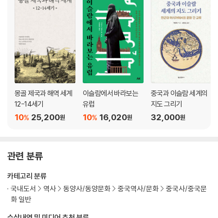
3. 진 - 남조 최후의 왕조
종장 - 남북조시대의 다이나미즘
맺음말
참고문헌
주요인물소개
연표
몽골 제국과 해역 세계
이슬람에서 바라보는
중국과 이슬람 세계의
12-14세기
유럽
지도 그리기
10
25,200
10
16,020
32,000
%
%
원
원
원
관련 분류
카테고리 분류
국내도서
역사
동양사/동양문화
중국역사/문화
중국사/중국문
화 일반
수상내역 및 미디어 추천 분류