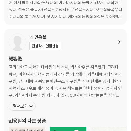
2. 효문제의 중국화 정책 - 낙양 천도, 예제, 관제, 습속
쳐 현재 메이지대학·도요대학·야마나시대학 등에서 강사로 재직하고
3. 낙양의 번영과 문벌정치
있다. 전공은 중국사(남북조수당사)로 『남북조시대: 오호십육국부터
수나라의 통일까지』가 첫 저서이다. 제35회 동방학회상을 수상했다.
4장 - 동위와 서위의 사투(북조3)
1. 육진의 난과 이주영의 전횡
역
권용철
2. 동위의 권신 고환의 고뇌 - 훈귀와 한인 귀족의 틈에서
관심작가 알림신청
3. 서위의 권신 우문태의 복고정책 - 유목적 관제와『주례』의 제도
權容徹
5장 - 황제보살 소연과 파란의 남자 후경(남조2)
고려대학교 사학과 대학원에서 석사, 박사학위를 취득했다. 고려대
학교, 이화여자대학교 등에서 강사를 역임했다. 서울대학교박사후연
1. 양의 건국과 천감의 개혁
구원, 단국대학교 북방문화연구소 연구원을 거쳐 현재는 경기대학교
2. 황제보살의 빛과 그림자
사학과 조교수로 재직 중이다. 지은 책으로는 『원대 중후기 정치사 연
3. 후경의 난과 양의 붕괴
구』와 『고려사 속의 원 제국』이 있고, 50여 편의 학술논문을 집필했
다. 번역기획공동체 ‘창窓’의 일원으로 활동하면서 『몽골족의 역사』,
6장 - 또 하나의 삼국시대(북제, 북주, 진)(북조4, 남조3)
펼쳐보기
『킵차크 칸국』, 『칭기스의 교환』, 『몽골제국』, 『랍반 사우마의 서방견
문록』, 『중국의 역사』, 『실크로드 세계사』, 『천하와 천조의 중국사』,
1. 북제 - 격화하는 권력 투쟁
권용철
의 다른 상품
『중국과 이슬람 세계의 지도 그리기
2. 북주 - 화북 통일로의 길