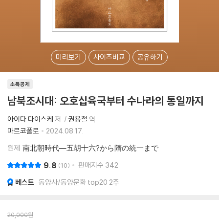
미리보기
사이즈비교
공유하기
소득공제
남북조시대: 오호십육국부터 수나라의 통일까지
아이다 다이스케
저
권용철
역
마르코폴로
2024.08.17.
원제
南北朝時代―五胡十六?から隋の統一まで
9.8
판매지수
342
10
베스트
동양사/동양문화 top20 2주
20,000
원