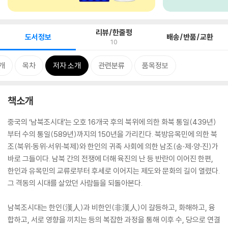
리뷰/한줄평
도서정보
배송/반품/교환
10
개
목차
저자 소개
관련분류
품목정보
책소개
중국의 ‘남북조시대’는 오호 16개국 후의 북위에 의한 화북 통일(439년)
부터 수의 통일(589년)까지의 150년을 가리킨다. 북방유목민에 의한 북
조(북위·동위·서위·북제)와 한인의 귀족 사회에 의한 남조(송·제·양·진)가
바로 그들이다. 남북 간의 전쟁에 더해 육진의 난 등 반란이 이어진 한편,
한인과 유목민의 교류로부터 후세로 이어지는 제도와 문화의 길이 열렸다.
그 격동의 시대를 살았던 사람들을 되돌아본다.
남북조시대는 한인(漢人)과 비한인(非漢人)이 갈등하고, 화해하고, 융
합하고, 서로 영향을 끼치는 등의 복잡한 과정을 통해 이후 수, 당으로 연결