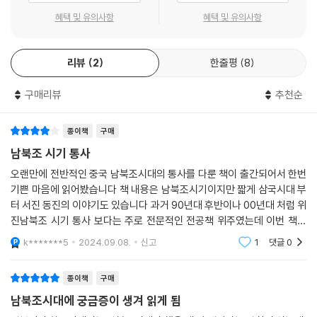
혜택 및 유의사항
혜택 및 유의사항
리뷰
2
한줄평
8
구매리뷰
추천순
종이책
구매
남북조 시기 통사
오랜만에 전반적인 중국 남북조시대의 통사를 다룬 책이 출간되어서 한번
기쁜 마음에 읽어봤습니다 책 내용은 남북조시기이지만 짧게 삼국시대 부
터 서진 동진의 이야기도 있습니다 과거 90년대 후반이나 00년대 처럼 위
진남북조 시기 통사 보다는 주로 전문적인 전공책 위주였는데 이번 책은
중국사 남북조 시대 만을 다룬 책에서 의의가 있습니다 너무 깊지도 짧지
k*******5
2024.09.08.
신고
1
댓글
0
도 않게 시대 왕조별
종이책
구매
남북조시대에 궁금증이 생겨 읽게 됨