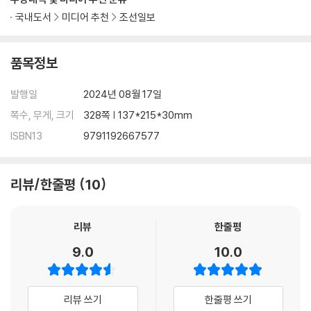
국내도서
미디어 추천
조선일보
품목정보
발행일
2024년 08월 17일
쪽수, 무게, 크기
328쪽 | 137*215*30mm
ISBN13
9791192667577
리뷰/한줄평
10
리뷰
한줄평
9.0
10.0
리뷰 쓰기
한줄평 쓰기