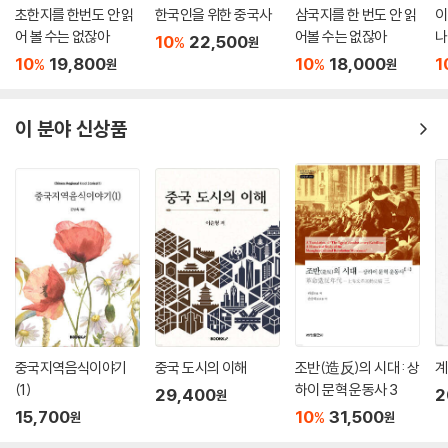
초한지를 한번도 안 읽
한국인을 위한 중국사
삼국지를 한 번도 안 읽
이
어 볼 수는 없잖아
어볼 수는 없잖아
나
10
22,500
%
원
10
19,800
10
18,000
1
%
%
원
원
이 분야 신상품
중국지역음식이야기
중국 도시의 이해
조반(造反)의 시대 : 상
계
(1)
하이 문혁 운동사 3
29,400
2
원
15,700
10
31,500
%
원
원