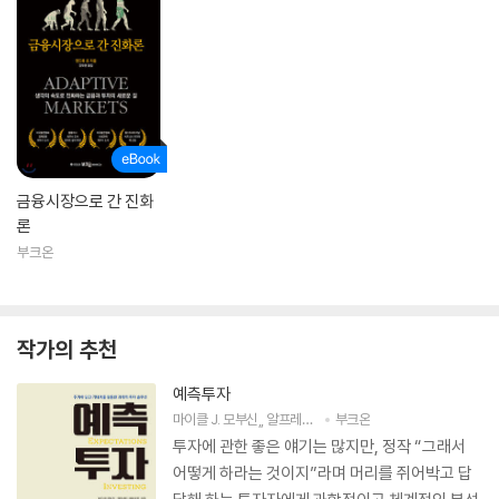
금융시장으로 간 진화
론
부크온
작가의 추천
예측투자
마이클 J. 모부신
,
알프레드 래퍼포트
부크온
저
김민영
역
투자에 관한 좋은 얘기는 많지만, 정작 “그래서
어떻게 하라는 것이지”라며 머리를 쥐어박고 답