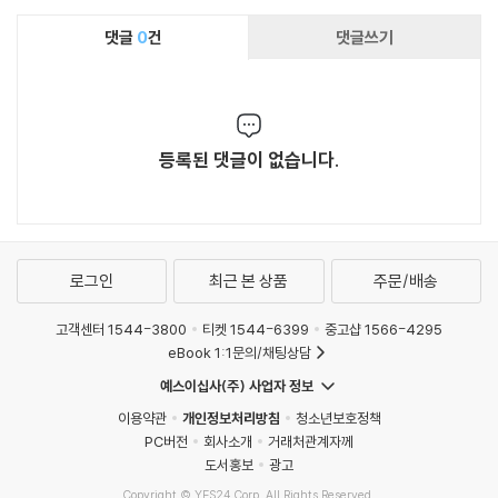
댓글
0
건
댓글쓰기
등록된 댓글이 없습니다.
로그인
최근 본 상품
주문/배송
고객센터 1544-3800
티켓 1544-6399
중고샵 1566-4295
eBook 1:1문의/채팅상담
예스이십사(주) 사업자 정보
이용약관
개인정보처리방침
청소년보호정책
PC버전
회사소개
거래처관계자께
도서홍보
광고
Copyright © YES24 Corp. All Rights Reserved.