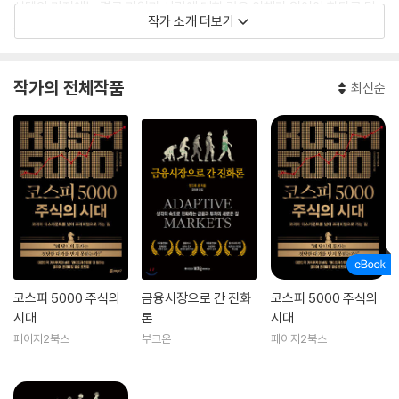
선택의 기저에는 결국 기업과 사람에 대한 깊은 이해가 있어야 한다고 믿
작가 소개 더보기
는다.
작가의 전체작품
최신순
코스피 5000 주식의
금융시장으로 간 진화
코스피 5000 주식의
시대
론
시대
페이지2북스
부크온
페이지2북스