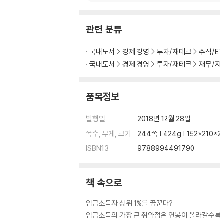
고수의 다이어리 : 배당수익률 18%가 가능한가
4. 전문가의 요점 정리 : 에널리스트 보고서가 
관련 분류
고수의 다이어리 : 카메라 때문에 폰을 바꾼다고
5. 공개적 시그널에 ‘주목’ : 공시 살펴보기
국내도서
경제 경영
투자/재테크
주식/E
고수의 다이어리 : 연간 배당수익률 11% 도전!
국내도서
경제 경영
투자/재테크
재무/
6. 초심자의 ‘교과서’ : 펀드 편입 종목을 점검하
고수의 다이어리 : 도대체 ‘큰손’은 이 주식을 왜
7. 다다익선 : 밥값이 아깝지 않은 투자모임
품목정보
고수의 다이어리 : 정말로 그렇게 싼 종목이 있나
발행일
2018년 12월 28일
Chapter 6. 신중해서 나쁠 것 없는 3가지 투자
쪽수, 무게, 크기
244쪽 | 424g | 152*210
1. 테마주, 소문에 근거한 투자
ISBN13
9788994491790
2. 주기적으로 전환사채 발행하는 회사
3. ‘과대 포장’ 신규 상장 기업 투자
고수의 다이어리 : 건물은 다 올라갔는데, 주가
책 속으로
Chapter 7. 4가지만 지켜도 당신은 투자고수!
임금소득자 상위 1%를 꿈꾼다?
1. 투자의 ‘나침반’ : 자신만의 투자철학을 키워라
임금소득의 가장 큰 취약점은 연봉이 올라갈수록 