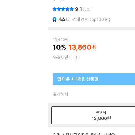
9.1
50
베스트
경제 경영 top100 8주
15,400
원
10
13,860
YES포인트
앱 다운 시 1천원 상품권
결제혜택
종이책
13,860
원