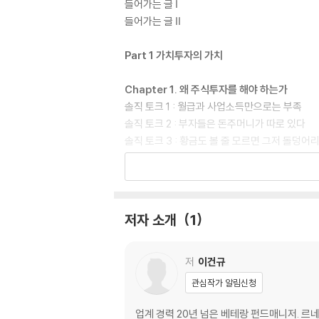
들어가는 글 Ⅰ
들어가는 글 Ⅱ
Part 1 가치투자의 가치
Chapter 1. 왜 주식투자를 해야 하는가
솔직 토크 1 : 월급과 사업소득만으로는 부족
솔직 토크 2 : 부자들은 돈주머니가 따로 있다
솔직 토크 3 : 황금도 볼 줄 모르면 그저 돌덩어
솔직 토크 4 : 개미들의 이유 있는 추락
고수의 다이어리 : 80대에도 장기 투자하는 노
Chapter 2. 주가의 볼록성과 가치투자
저자 소개
1
1. 꼭 알아둬야 할 개념‘주가의 볼록성’
2. ‘잃지 않는 투자의 힘
고수의 다이어리 : 최적의 주식 보유 비중은?
저
이건규
관심작가 알림신청
Chapter 3. 가치주 재평가 사례와 투자 전략
1. 소외주 투자 전략 : ‘소외된 주식의 재평가’ 사
업계 경력 20년 넘은 베테랑 펀드매니저. 르