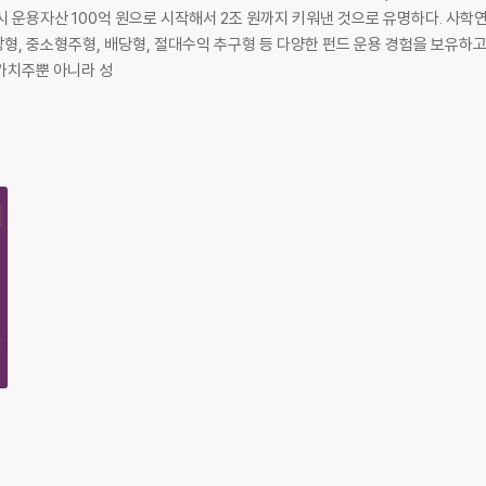
 사례
억 원으로 시작해서 2조 원까지 키워낸 것으로 유명하다. 사학연금, 교직원공제회, 우정사업본부, 행정공제회
, 중소형주형, 배당형, 절대수익 추구형 등 다양한 펀드 운용 경험을 보유하고 
만 가치주뿐 아니라 성
’ 사례
후’ 사례
살펴보기
?
라