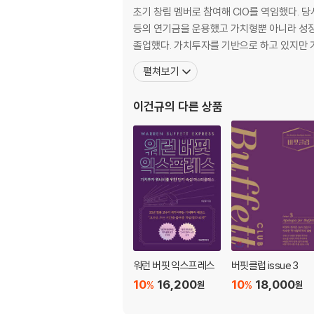
2. GARP 투자 전략 : ‘탁월한 비즈니스 퀄리티’
초기 창립 멤버로 참여해 CIO를 역임했다. 당시 운용자산 100
3. 배당주 투자 전략 : ‘모범적인 주주정책’ 사례
등의 연기금을 운용했고 가치형뿐 아니라 성장형
4. 복합기업 투자 전략 : ‘숨겨진 자산가치’ 사례
졸업했다. 가치투자를 기반으로 하고 있지
5. 경기순환주 투자 전략 : ‘수년 만의 순이익 전환
펼쳐보기
6. 이벤트 및 턴 어라운드 투자 전략 : ‘부활의 징
이건규
의 다른 상품
Chapter 4. 17년 차 프로의 가치투자론
1. 가치투자 환경이 변했다
2. 가치투자 전략을 수정하라
고수의 다이어리 : 배당주는 여전히 유효한가?
고수의 다이어리 : 가치투자는 항상 우월한가?
Part 2 가치투자 첫걸음
Chapter 5. 7가지 투자 아이디어 발굴법
1. 등잔 밑이 어두운 법 : 내가 속해 있는 업종 
워런 버핏 익스프레스
버핏클럽 issue 3
2. ‘품절’과 ‘완판’이 갖는 의미 : 생활 속의 발견
10
16,200
10
18,000
%
%
원
원
고수의 다이어리 : 아토피에 좋은 크림이 있다고
3. 스크리닝으로 걸러내기 : 관련 지표를 활용하