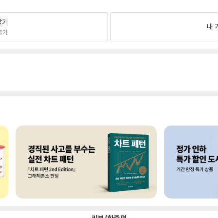
팔기
내 
불가