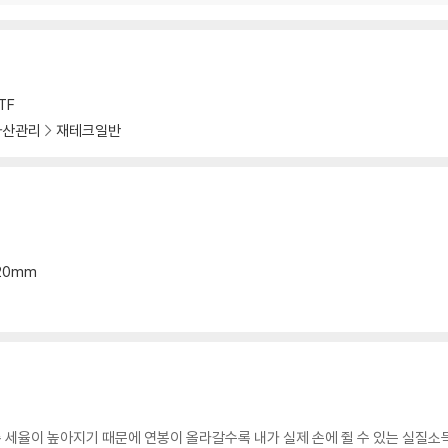
?
보고(寶庫)
요?
TF
자산관리
재테크일반
라
 샀지?
?
*20mm
는 떨어지네?
세율이 높아지기 때문에 연봉이 올라갈수록 내가 실제 손에 쥘 수 있는 실질소득