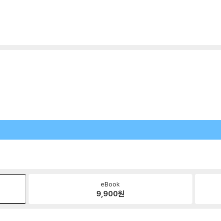
eBook
9,900
원