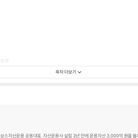
리일 뿐
목차 더보기
신사
례
네상스자산운용 공동대표. 자산운용사 설립 3년 만에 운용자산 3,000억 원을 