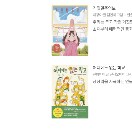
거짓말주의보
이경아
글
김연제
그림
한
우리는 크고 작은 거짓말
소재부터 매력적인 동화
어디에도 없는 학교
천펑웨이
글
린샤오베이
그
상상력을 자극하는 인물