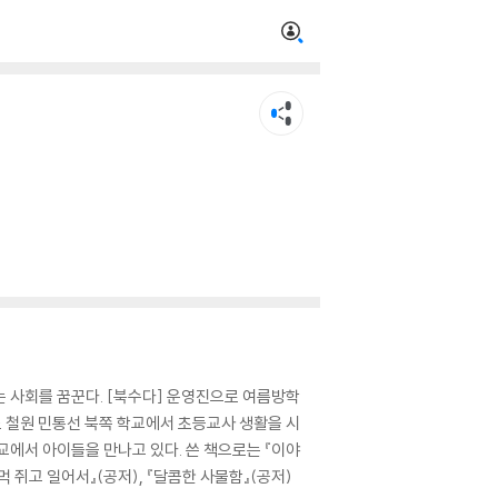
 사회를 꿈꾼다. [북수다] 운영진으로 여름방학
도 철원 민통선 북쪽 학교에서 초등교사 생활을 시
교에서 아이들을 만나고 있다. 쓴 책으로는 『이야
주먹 쥐고 일어서』(공저), 『달콤한 사물함』(공저)