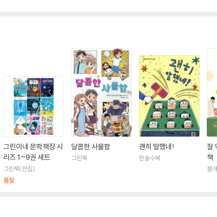
그린이네 문학책장 시
달콤한 사물함
괜히 말했네!
잘 
리즈 1~9권 세트
책
그린북
한솔수북
그린북(전집)
봄
품절