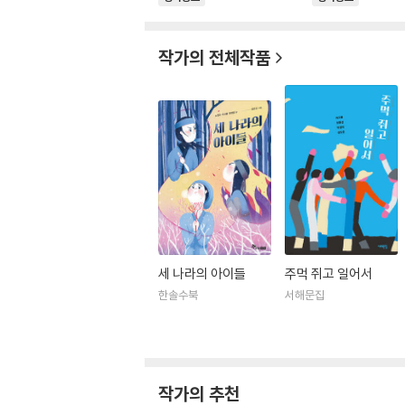
작가의 전체작품
세 나라의 아이들
주먹 쥐고 일어서
한솔수북
서해문집
작가의 추천