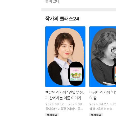
등이 있다.
작가의 클래스24
백유연 작가의 『연잎 부침』
이금이 작가의 '나의
과 함께하는 여름 이야기
의 꿈'
2024.08.02. ~ 2024.08.0
2024.04.27. ~ 2
2.
동아출판 교육장 (여의도 중소
7.
삼경교육센터 5층
기업중앙회 본관 9층)
행사종료
행사종료