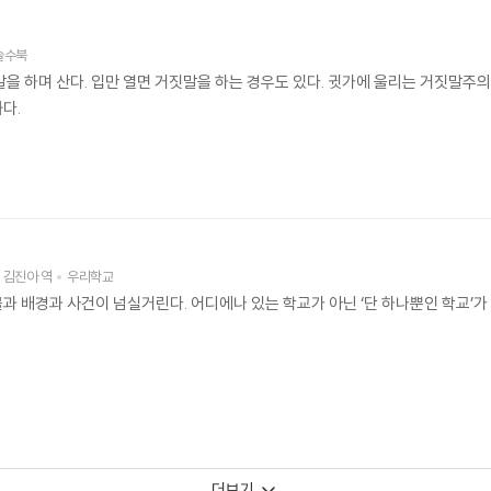
솔수북
을 하며 산다. 입만 열면 거짓말을 하는 경우도 있다. 귓가에 울리는 거짓말주
다.
림
김진아
역
우리학교
과 배경과 사건이 넘실거린다. 어디에나 있는 학교가 아닌 ‘단 하나뿐인 학교’가
더보기