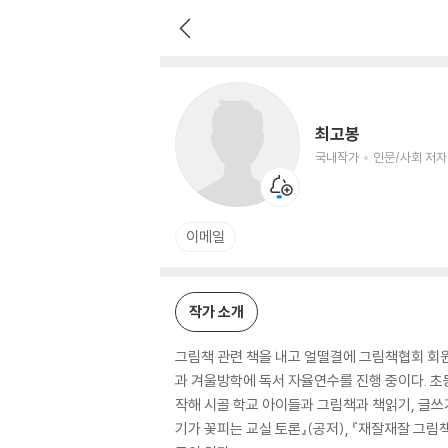
최고봉
국내작가
인문/사회 저자
최고봉
국내작가
인문/사회 저자
이메일
작가 소개
그림책 관련 책을 내고 얼떨결에 그림책협회 회원
과 겨울방학에 독서 자율연수를 진행 중이다. 초
작해 시골 학교 아이들과 그림책과 책읽기, 글쓰
기가 꽃피는 교실 토론』(공저), 『재잘재잘 그림책 