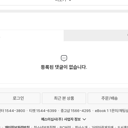
건
등록된 댓글이 없습니다.
로그인
최근 본 상품
주문/배송
터 1544-3800
티켓 1544-6399
중고샵 1566-4295
eBook 1:1문의/채팅
예스이십사(주) 사업자 정보
관
개인정보처리방침
청소년보호정책
PC버전
회사소개
거래처관계자께
도서홍