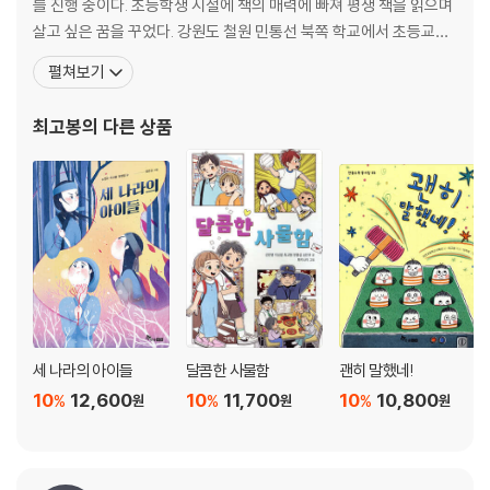
를 진행 중이다. 초등학생 시절에 책의 매력에 빠져 평생 책을 읽으며
살고 싶은 꿈을 꾸었다. 강원도 철원 민통선 북쪽 학교에서 초등교사
생활을 시작해 시골 학교 아이들과 그림책과 책읽기, 글쓰기를 공부
펼쳐보기
한다. 함께 읽기, 감정 나누기, 독서 토론에 관심을 갖고, 인제남초등
학교에서 아이들을 만나고 있다. 쓴 책으로는 『이야기가 꽃피는 교실
최고봉
의 다른 상품
토론』(공저), 『재잘재잘 그림책 읽는 시간』(공
세 나라의 아이들
달콤한 사물함
괜히 말했네!
10
12,600
10
11,700
10
10,800
%
%
%
원
원
원