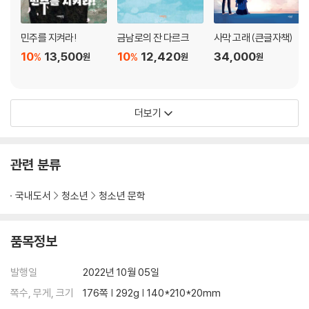
민주를 지켜라!
금남로의 잔 다르크
사막 고래 (큰글자책)
10
13,500
10
12,420
34,000
%
%
원
원
원
더보기
관련 분류
국내도서
청소년
청소년 문학
품목정보
발행일
2022년 10월 05일
쪽수, 무게, 크기
176쪽 | 292g | 140*210*20mm