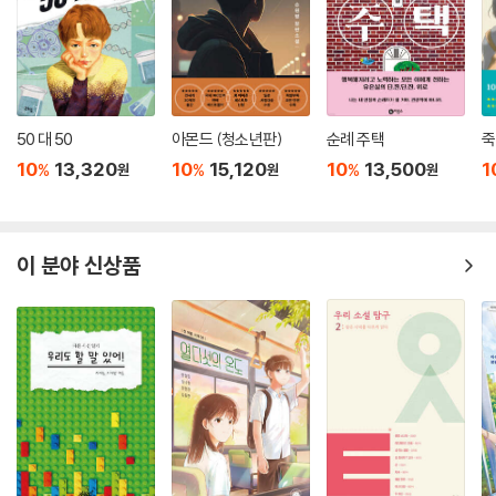
대도시의 난개발로 빼앗긴 삶의 터전을 되찾고자 궐기한 빈민들
베트남전 참전용사인 아버지, 어머니와 함께 영기는 서울 청계천 판잣집에
서 살고 있다. 영기네를 비롯한 청계천 사람들은 늘 가난과 싸우면서도 삶
의 희망을 품은 채 하루하루를 버티는 중이다. 그러던 어느 날 영기 엄마는
50 대 50
아몬드 (청소년판)
순례 주택
죽
경기도 광주로 이주하면 싼값에 땅을 살 수 있고, 집도 지을 수 있다는 솔깃
10
13,320
10
15,120
10
13,500
1
%
%
%
원
원
원
한 얘기를 듣는다. 엄마가 어렵게 마련한 돈으로 드디어 ‘광주 대단지’로 이
사하게 된 영기네. 그런데 처음 들었던 얘기와는 달리 그곳은 허허벌판에
낡은 군용 천막들만 즐비할 뿐, 서울 판잣집보다 못한 환경이었다. 속았다
는 사실을 알게 된 이주민들은 서울시장 방문에 맞춰 항의 시위를 벌이는
이 분야 신상품
데….
불길이 더 거세게 치솟았다. 비가 내리고 있는데도 불길은 맹렬히 타올랐
다. 사람들의 분노가 장작처럼 불을 지피는 것 같았다. 그사이 어른들은 큰
길로 나와서 가설 탑 주변에 모여들었다. 그러고는 구호를 외쳤다.
_ 정명섭, 〈구두 열 켤레〉
“노동자 인권 보장하라!”
자본의 탐욕에 맞서 인권을 보장받기 위해 단결한 공장노동자들