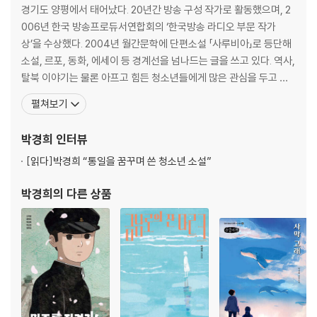
경기도 양평에서 태어났다. 20년간 방송 구성 작가로 활동했으며, 2
006년 한국 방송프로듀서연합회의 ‘한국방송 라디오 부문 작가
상’을 수상했다. 2004년 월간문학에 단편소설 「사루비아」로 등단해
소설, 르포, 동화, 에세이 등 경계선을 넘나드는 글을 쓰고 있다. 역사,
탈북 이야기는 물론 아프고 힘든 청소년들에게 많은 관심을 두고 있
다. 탈북학교인 하늘꿈중고등학교에서 ‘박경희 작가와 함께하는 인문
펼쳐보기
학 수업’을 10년간 진행했고, 남산청소년아카데미에서 오랫동안 청
소년들을 위한 문학 강의를 하고 있다. 최근에는 성인을 위한 ‘소설창
박경희
인터뷰
작반’ 강의도 유쾌하게 진행 중이다. 2017
[읽다]
박경희 “통일을 꿈꾸며 쓴 청소년 소설”
박경희
의 다른 상품