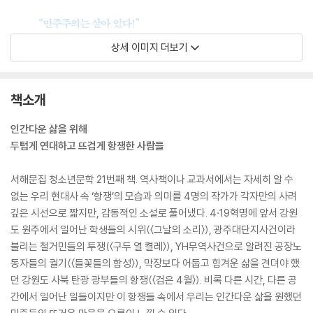
상세 이미지 더보기
책소개
인간다운 삶을 위해
두텁게 연대하고 뜨겁게 항쟁한 사람들
서해문집 청소년문학 21번째 책. 역사책이나 교과서에서는 자세히 알 수
없는 우리 현대사 속 ‘항쟁’의 모습과 의미를 4명의 작가가 각자만의 사려
깊은 시선으로 짧지만, 감동적인 소설로 풀어냈다. 4·19혁명에 앞서 강원
도 원주에서 일어난 학생들의 시위(〈그날의 소리〉), 광주대단지사건이라
불리는 철거민들의 투쟁(〈구두 열 켤레〉), YH무역사건으로 알려진 공장노
동자들의 궐기(〈들꽃들의 함성〉), 막장보다 어둡고 힘겨운 삶을 견뎌야 했
던 강원도 사북 탄광 광부들의 항쟁(〈검은 4월〉). 비록 다른 시간, 다른 공
간에서 일어난 일들이지만 이 항쟁들 속에서 우리는 인간다운 삶을 원했던