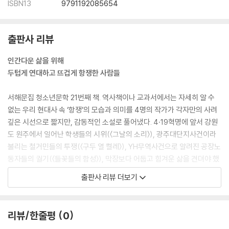
ISBN13
9791192085654
출판사 리뷰
인간다운 삶을 위해
두텁게 연대하고 뜨겁게 항쟁한 사람들
서해문집 청소년문학 21번째 책. 역사책이나 교과서에서는 자세히 알 수
없는 우리 현대사 속 ‘항쟁’의 모습과 의미를 4명의 작가가 각자만의 사려
깊은 시선으로 짧지만, 감동적인 소설로 풀어냈다. 4·19혁명에 앞서 강원
도 원주에서 일어난 학생들의 시위(〈그날의 소리〉), 광주대단지사건이라
불리는 철거민들의 투쟁(〈구두 열 켤레〉), YH무역사건으로 알려진 공장노
동자들의 궐기(〈들꽃들의 함성〉), 막장보다 어둡고 힘겨운 삶을 견뎌야 했
던 강원도 사북 탄광 광부들의 항쟁(〈검은 4월〉). 비록 다른 시간, 다른 공
출판사 리뷰 더보기
간에서 일어난 일들이지만 이 항쟁들 속에서 우리는 인간다운 삶을 원했던
민중들의 뜨거운 마음을 오롯이 느낄 수 있다.
리뷰/한줄평
0
“민주주의는 살아 있다!”