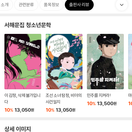
 소개
관련분류
품목정보
출판사 리뷰
서해문집 청소년문학
이 감정, 삭제 불가입니
조선 소녀 탐정, 비야의
민주를 지켜라!
마
다
사건일지
10
13,500
1
%
원
10
13,050
10
13,050
%
%
원
원
상세 이미지