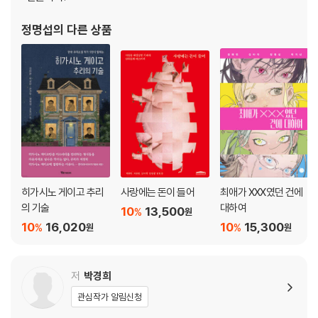
정명섭
의 다른 상품
히가시노 게이고 추리
사랑에는 돈이 들어
최애가 XXX였던 건에
의 기술
대하여
10
13,500
%
원
10
16,020
10
15,300
%
%
원
원
저
박경희
관심작가 알림신청