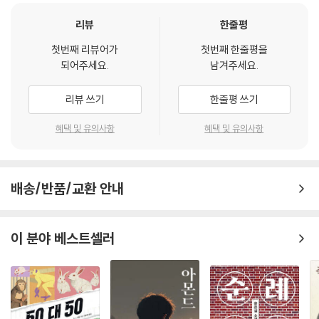
독재에 짓밟힌 민주주의를 지키기 위해 거리로 나선 학생들
리뷰
한줄평
재춘은 초등학생인 동생 정수와 할머니와 함께 고향을 떠나 강원도 원주에
첫번째 리뷰어가
첫번째 한줄평을
서 고등학교에 다니고 있다. 새 학기 시작으로 한창 설레고 바쁠 시기이자
되어주세요.
남겨주세요.
정·부통령 선거를 며칠 앞둔 1960년 3월 어느 날, 선거 유세 차량이 학교
까지 들어와 시끄럽게 하는 일이 벌어진다. 그런데 이번 선거가 부정선거
리뷰 쓰기
한줄평 쓰기
가 될 것이라는 정황이 전국 곳곳에서 나타나고, 그 소식은 재춘과 친구들
에게까지 전해진다. 또한 다른 지역에서 학생들이 부정선거 규탄과 민주주
혜택 및 유의사항
혜택 및 유의사항
의 사수를 외치며 시위를 했다는 소식도 들려온다. 이에 재춘은 친구들과
함께 시위에 나설 준비를 하는데….
배송/반품/교환 안내
경찰의 진압 앞에서도 학생들은 의연했다. 아니, 의연한 척 보였다. 눈빛에
는 두려움이 가득했다. 경찰의 쇠 곤봉이 자신들의 어깨와 팔, 머리를 때릴
걸 알고 있었기 때문이다. 학생들은 재춘의 선창에 맞춰 다시 일제히 구호
이 분야 베스트셀러
를 외쳤다. 학생들은 중앙시장에 있는 백화점 앞까지 진출해 전단을 뿌렸
다. 이제 10분만 버티자는 생각을 했다. 그때였다.
_ 최고봉, 〈그날의 소리〉
“우리는 살고 싶다!”