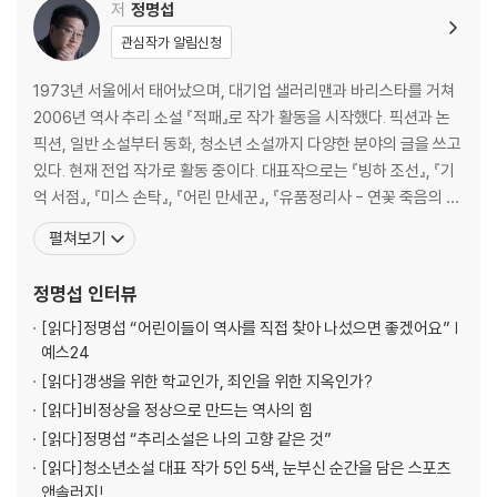
저
정명섭
관심작가 알림신청
1973년 서울에서 태어났으며, 대기업 샐러리맨과 바리스타를 거쳐
2006년 역사 추리 소설 『적패』로 작가 활동을 시작했다. 픽션과 논
픽션, 일반 소설부터 동화, 청소년 소설까지 다양한 분야의 글을 쓰고
있다. 현재 전업 작가로 활동 중이다. 대표작으로는 『빙하 조선』, 『기
억 서점』, 『미스 손탁』, 『어린 만세꾼』, 『유품정리사 - 연꽃 죽음의 비
밀』, 『온달장군 살인사건』, 『무덤 속의 죽음』 등이 있으며 다양한 앤
펼쳐보기
솔러지를 기획하고 참여했다. 그 밖에 웹 소설 『태왕 남생』을 집필했
으며 웹툰 『서울시 퇴마과』를 기획했다. 2020년 『무덤 속의 죽음』으
정명섭
인터뷰
로 한국추리문학대상을
[읽다]
정명섭 “어린이들이 역사를 직접 찾아 나섰으면 좋겠어요” |
예스24
[읽다]
갱생을 위한 학교인가, 죄인을 위한 지옥인가?
[읽다]
비정상을 정상으로 만드는 역사의 힘
[읽다]
정명섭 “추리소설은 나의 고향 같은 것”
[읽다]
청소년소설 대표 작가 5인 5색, 눈부신 순간을 담은 스포츠
앤솔러지!