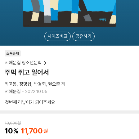
사이즈비교
공유하기
소득공제
서해문집 청소년문학
주먹 쥐고 일어서
최고봉
정명섭
박경희
권오준
저
서해문집
2022.10.05.
첫번째 리뷰어가 되어주세요
13,000
원
10
11,700