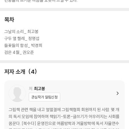
민중들의 뜨거운 마음을 오롯이 느낄 수 있다.
목차
그날의 소리_ 최고봉
구두 열 켤레_ 정명섭
들꽃들의 함성_ 박경희
검은 4월_ 권오준
저자 소개
4
저
최고봉
관심작가 알림신청
그림책 관련 책을 내고 얼떨결에 그림책협회 회원까지 된 사람. 몇 개
의 독서 모임에 참여하며 책읽기-토론-글쓰기가 어우러지는 사회를
꿈꾼다. [북수다] 운영진으로 여름방학과 겨울방학에 독서 자율연수