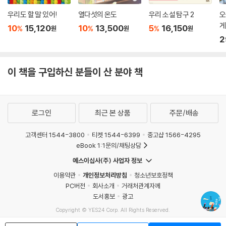
우리도 할 말 있어!
열다섯의 온도
우리 소설 탐구 2
오
어려운 집안 형편 탓에 초등학교만 겨우 졸업하고 고향 근처 여러 공장에
게
10
15,120
10
13,500
5
16,150
%
%
%
원
원
원
서 일하던 경숙은 더 많은 돈을 벌기 위해 서울로 향한다. 경숙은 번화하고
2
낯선 서울에 적응할 틈도 없이, 고향에서보다 더 부지런히 일한다. 하지만
경숙이 일하는 하도급 공장들에선 폐업을 핑계로 임금을 주지 않기도 하
이 책을 구입하신 분들이 산 분야 책
고, 고된 노동을 요구하기도 한다. 그러던 경숙에게 ‘YH무역’이라는 큰 회
사에서 일할 기회가 생기고, 그곳에서 경숙은 낮에는 일하고 밤에는 학교
에 다니는 한편 노동조합에서도 활동하며 꿈을 향해 나아간다. 그러던 중
YH무역에서도 이전 공장들에서와 마찬가지로 임금 체불과 폐업이라는 위
로그인
최근 본 상품
주문/배송
기가 닥치는데….
고객센터 1544-3800
티켓 1544-6399
중고샵 1566-4295
나는 피를 토하듯 외쳤다. 사투였다. 뒤이어 동지들의 우렁찬 목소리가 적
eBook 1:1문의/채팅상담
막을 깨고 울렸다. 동지들의 외침은 절규이자, 눈물이었다. 생존을 위한 몸
예스이십사(주) 사업자 정보
부림은 누가 시키지 않아도 절절했다.
이용약관
개인정보처리방침
청소년보호정책
_ 박경희, 〈들꽃들의 함성〉
PC버전
회사소개
거래처관계자께
도서홍보
광고
“우리도 인간답게 살아 봅시다!”
Copyright © YES24 Corp. All Rights Reserved.
막장보다 어둡고 두려운 탄압에도 굴하지 않고 투쟁한 광부들
MATOM3