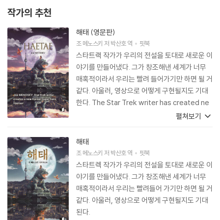
작가의 추천
해태 (영문판)
조 메노스키
저
박산호
역
핏북
스타트랙 작가가 우리의 전설을 토대로 새로운 이
야기를 만들어냈다. 그가 창조해낸 세계가 너무
매혹적이라서 우리는 빨려 들어가기만 하면 될 거
같다. 아울러, 영상으로 어떻게 구현될지도 기대
한다. The Star Trek writer has created ne
w stories based on our mythology. The w
펼쳐보기
orld he has crafted is so enchanting that i
t feels like we could just step into the pa
해태
ges of the story. Additionally, we are exci
조 메노스키
저
박산호
역
핏북
ted to see how it will be brought to life o
스타트렉 작가가 우리의 전설을 토대로 새로운 이
n screen.
야기를 만들어냈다. 그가 창조해낸 세계가 너무
매혹적이라서 우리는 빨려들어 가기만 하면 될 거
같다. 아울러, 영상으로 어떻게 구현될지도 기대
된다.