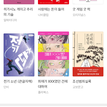
히가시노 게이고 추리
사랑에는 돈이 들어
굿 게임 굿 럭
의 기술
나비클럽
오리지널스
알파미디어
전기 소년 (큰글자책)
최애가 XXX였던 건에
조선범죄실록
대하여
단비
교보문고
폴라북스