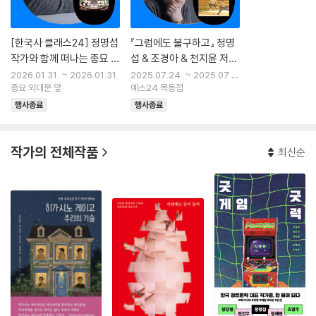
[한국사 클래스24] 정명섭
『그럼에도 불구하고』 정명
작가와 함께 떠나는 종묘 탐
섭 & 조경아 & 천지윤 저자
방
북토크
2026.01.31. ~ 2026.01.31.
2025.07.24. ~ 2025.07.2
종묘 외대문 앞
4.
예스24 목동점
행사종료
행사종료
작가의 전체작품
최신순