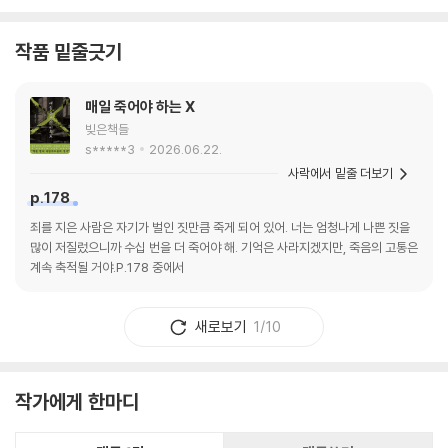
작품 밑줄긋기
매일 죽어야 하는 X
빚은책들
s*****3
2026.06.22.
사락에서 밑줄 더보기
p.178
죄를 지은 사람은 자기가 벌인 짓만큼 죽게 되어 있어. 너는 엄청나게 나쁜 짓을
많이 저질렀으니까 수십 번을 더 죽어야 해. 기억은 사라지겠지만, 죽음의 고통은
계속 축적될 거야.P.178 중에서
새로보기
1/10
작가에게 한마디