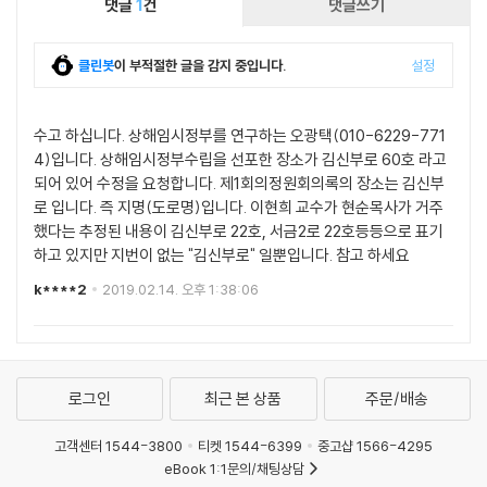
댓글
1
건
댓글쓰기
클린봇
이 부적절한 글을 감지 중입니다.
설정
수고 하십니다. 상해임시정부를 연구하는 오광택(010-6229-771
4)입니다. 상해임시정부수립을 선포한 장소가 김신부로 60호 라고
되어 있어 수정을 요청합니다. 제1회의정원회의록의 장소는 김신부
로 입니다. 즉 지명(도로명)입니다. 이현희 교수가 현순목사가 거주
했다는 추정된 내용이 김신부로 22호, 서금2로 22호등등으로 표기
하고 있지만 지번이 없는 "김신부로" 일뿐입니다. 참고 하세요
k****2
2019.02.14. 오후 1:38:06
로그인
최근 본 상품
주문/배송
고객센터 1544-3800
티켓 1544-6399
중고샵 1566-4295
eBook 1:1문의/채팅상담