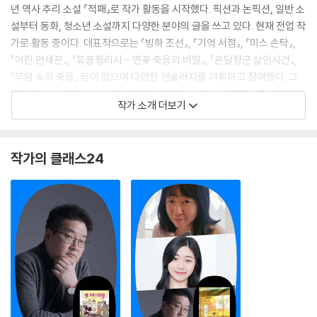
년 역사 추리 소설 『적패』로 작가 활동을 시작했다. 픽션과 논픽션, 일반 소
설부터 동화, 청소년 소설까지 다양한 분야의 글을 쓰고 있다. 현재 전업 작
가로 활동 중이다. 대표작으로는 『빙하 조선』, 『기억 서점』, 『미스 손탁』,
『어린 만세꾼』, 『유품정리사 - 연꽃 죽음의 비밀』, 『온달장군 살인사건』,
『무덤 속의 죽음』 등이 있으며 다양한 앤솔러지를 기획하고 참여했다. 그
밖에 웹 소설 『태왕 남생』을 집필했으며 웹툰 『서울시 퇴마과』를 기획했다.
작가 소개 더보기
2020년 『무덤 속의 죽음』으로 한국추리문학대상을 수상했다.
암행어사의 암행이 어두울 암(暗)에 움직일 행(行)이라는 것을 알게 된
작가의 클래스24
후로 줄곧 ‘어둠을 걷는다’라는 말에 대해 생각해 왔다. 그러던 중 꿈속에서
어둠 속을 걸어가는 한 남자를 보게 되었다. 그때 ‘어둠의 길을 걷는 어
사’를 주인공으로 하는 이야기를 떠올렸고, 오랜 시간을 거쳐 조금씩 완성
해 나갔다. 처음에는 주인공이 송현우가 아니라 이명천의 포지션이었지만
생각해 보니 ‘어둠 속을 걸어가는 사람’은 쫓는 쪽보다는 쫓기는 쪽에 더 가
깝지 않을까 싶었고, 조선 시대의 다양한 기담과 전설들을 더해서 이야기
를 완성했다.