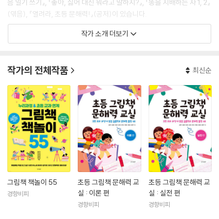
음 일기 쓰기』, 『좋아, 싫어 대신 뭐라고 말하지?』, 『똥을 지배하는 자 1, 2』
(엮음), 『열려라, 초등 문해력!』(공저)이 있습니다.
작가 소개 더보기
작가의 전체작품
최신순
그림책 책놀이 55
초등 그림책 문해력 교
초등 그림책 문해력 교
실 : 이론 편
실 : 실전 편
경향비피
경향비피
경향비피