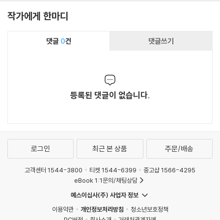
작가에게 한마디
댓글
0
건
댓글쓰기
등록된 댓글이 없습니다.
로그인
최근 본 상품
주문/배송
고객센터 1544-3800
티켓 1544-6399
중고샵 1566-4295
eBook 1:1문의/채팅상담
예스이십사(주) 사업자 정보
이용약관
개인정보처리방침
청소년보호정책
PC버전
회사소개
거래처관계자께