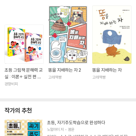
초등 그림책 문해력 교
똥을 지배하는 자 2
똥을 지배하는 자
실 : 이론+ 실전 편 세
고래책빵
고래책빵
트
경향비피
작가의 추천
초등, 자기주도학습으로 완성하다
노멀마미
저
봄윤