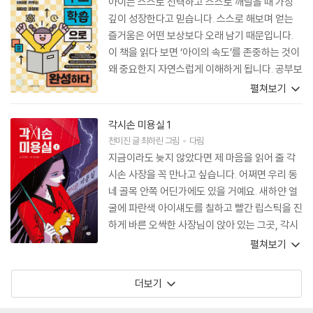
아이는 스스로 선택하고 스스로 깨달을 때 가장
깊이 성장한다고 믿습니다. 스스로 해보며 얻는
즐거움은 어떤 보상보다 오래 남기 때문입니다.
이 책을 읽다 보면 ‘아이의 속도’를 존중하는 것이
왜 중요한지 자연스럽게 이해하게 됩니다. 공부보
다 먼저 생각해야 할 것은 아이 한 사람의 삶이 단
펼쳐보기
단해지는 과정이라는 사실도 다시 떠올리게 됩니
다. 아이를 ‘이끄는’ 대신, 아이가 ‘스스로 걸어갈
각시손 미용실 1
수 있도록’ 돕고 싶다면 이 책이 그 출발점이 되어
천미진
글
최하린
그림
다림
줄 것입니다.
지금이라도 늦지 않았다면 제 마음을 읽어 줄 각
시손 사장을 꼭 만나고 싶습니다. 어쩌면 우리 동
네 골목 안쪽 어딘가에도 있을 거예요. 새하얀 얼
굴에 파란색 아이섀도를 칠하고 빨간 립스틱을 진
하게 바른 오싹한 사장님이 앉아 있는 그곳, 각시
손 미용실이요.
펼쳐보기
더보기