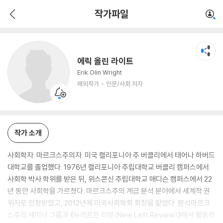
에릭 올린 라이트
작가파일
해외작가
인문/사회 저자
에릭 올린 라이트
Erik Olin Wright
해외작가
인문/사회 저자
작가 소개
사회학자. 마르크스주의자. 미국 캘리포니아 주 버클리에서 태어나 하버드
대학교를 졸업했다. 1976년 캘리포니아 주립대학교 버클리 캠퍼스에서
사회학 박사 학위를 받은 뒤, 위스콘신 주립대학교 매디슨 캠퍼스에서 22
년 동안 사회학을 가르쳤다. 마르크스주의 계급 분석 분야에서 세계적 권
위자로 인정받았고, 2012년에 미국사회학회 회장을 맡았다. 분석마르크
스주의 세미나 그룹과 《뉴레프트 리뷰(New Left Review)》에서 활동하