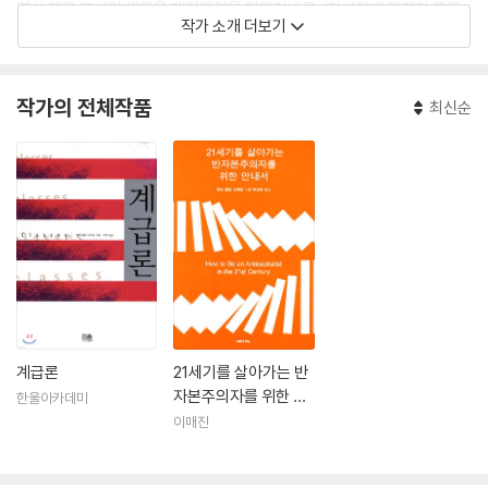
면서 계급 분석의 새로운 패러다임을 만들어내고, ‘현실적 유토피아 프로
작가 소개 더보기
젝트(Real Utopia Project)’를 이끌며 대안적 정치경제 체제를 연구했
다. 2019년 1월 13일, 열 달 동안 급성 골수성 백혈병에 맞서 싸우다가 세
상을 떠났다. 숨을 거두는 순간까지 낙관주의자이자 현실적인 유토피아주
작가의 전체작품
최신순
의자였다.
계급론
21세기를 살아가는 반
자본주의자를 위한 안
한울아카데미
내서
이매진