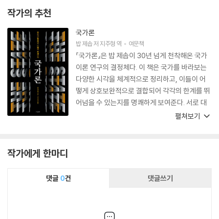
작가의 추천
국가론
밥 제솝
저
지주형
역
여문책
『국가론』은 밥 제솝이 30년 넘게 천착해온 국가
이론 연구의 결정체다. 이 책은 국가를 바라보는
다양한 시각을 체계적으로 정리하고, 이들이 어
떻게 상호보완적으로 결합되어 각각의 한계를 뛰
어넘을 수 있는지를 명쾌하게 보여준다. 서로 대
립된다고 여겨진 이론들을 특별하게 통합해낸 이
펼쳐보기
책은 그 자체로 국가이론의 새 지평을 연 독창적
인 연구다.
작가에게 한마디
댓글
0
건
댓글쓰기