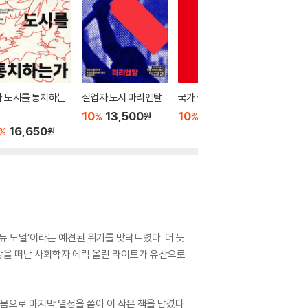
가 도시를 통치하는
실업자 도시 마리엔탈
국가 권력
21세기를
자본주의
10
13,500
10
20,700
%
%
원
원
내서
16,650
10
1
%
%
원
 뉴 노멀’이라는 예견된 위기를 맞닥트렸다. 더 늦
세상을 떠난 사회학자 에릭 올린 라이트가 유산으로
으로 마지막 열정을 쏟아 이 작은 책을 남겼다.