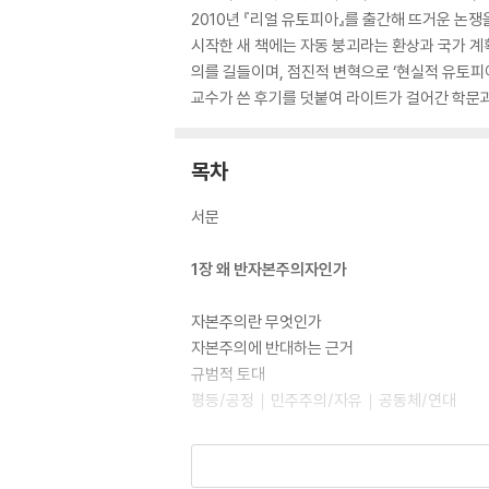
2010년 『리얼 유토피아』를 출간해 뜨거운 논쟁
시작한 새 책에는 자동 붕괴라는 환상과 국가 
의를 길들이며, 점진적 변혁으로 ‘현실적 유토피아
교수가 쓴 후기를 덧붙여 라이트가 걸어간 학문과
목차
서문
1장 왜 반자본주의자인가
자본주의란 무엇인가
자본주의에 반대하는 근거
규범적 토대
평등/공정｜민주주의/자유｜공동체/연대
2장 자본주의, 진단과 비판