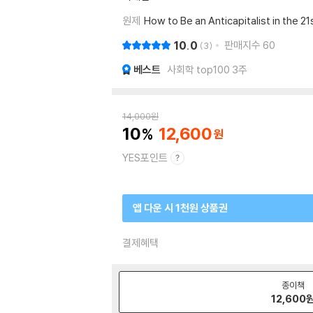
원제
How to Be an Anticapitalist in the 2
10.0
판매지수
60
3
베스트
사회학 top100 3주
14,000
원
10
12,600
YES포인트
앱 다운 시 1천원 상품권
결제혜택
종이책
12,600