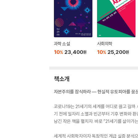
과학 소설
사회의학
10
23,400
10
25,200
%
%
원
원
책소개
자본주의를 잠식하라 ― 현실적 유토피아를 꿈꾼
코로나19는 21세기의 세계를 어디로 끌고 갈까.
기 전에 일자리 소멸과 빈곤부터 기후 변화와 환
남긴 작은 책을 펼치자. 바로 『21세기를 살아가
세계적 사회학자이자 독창적인 계급 실증 분석으