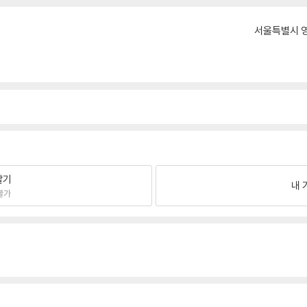
서울특별시 영
팔기
내 
불가