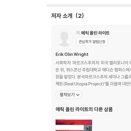
평등/공정
계급과 착취｜경쟁과 위험성｜파괴적인 경제 
저자 소개
2
민주주의/자유
공동체/연대
회의론
저
에릭 올린 라이트
관심작가 알림신청
3장 반자본주의의 갈래들
Erik Olin Wright
전략적 논리
사회학자. 마르크스주의자. 미국 캘리포니아 
자본주의 분쇄하기｜자본주의 해체하기｜자본
은 뒤, 위스콘신 주립대학교 매디슨 캠퍼스에
전략적 지형
장을 맡았다. 분석마르크스주의 세미나 그룹과 
자본주의 잠식하기
젝트(Real Utopia Project)’를 이끌
펼쳐보기
4장 자본주의를 넘어선 종착지 ― 경제민주주
에릭 올린 라이트
의 다른 상품
권력 중심 사회주의 개념
민주사회주의 경제의 구성 요소
조건 없는 기본 소득｜협동적 시장 경제｜사회
비시장 경제 조직