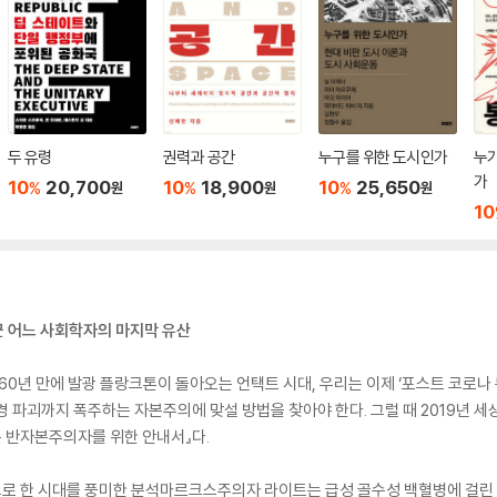
두 유령
권력과 공간
누구를 위한 도시인가
누
가
10
20,700
10
18,900
10
25,650
%
%
%
원
원
원
10
 어느 사회학자의 마지막 유산
 60년 만에 발광 플랑크톤이 돌아오는 언택트 시대, 우리는 이제 ‘포스트 코로나
경 파괴까지 폭주하는 자본주의에 맞설 방법을 찾아야 한다. 그럴 때 2019년 
는 반자본주의자를 위한 안내서』다.
로 한 시대를 풍미한 분석마르크스주의자 라이트는 급성 골수성 백혈병에 걸린 몸