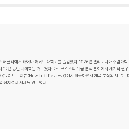
성장
주 버클리에서 태어나 하버드 대학교를 졸업했다. 1976년 캘리포니아 주립대학
주의 길들이기｜자본주의에 저항하기｜자본주의에서 벗어나기
서 22년 동안 사회학을 가르쳤다. 마르크스주의 계급 분석 분야에서 세계적 권위
《뉴레프트 리뷰(New Left Review)》에서 활동하면서 계급 분석의 새로운
며 대안적 정치경제 체제를 연구했다
의와 사회주의
/연대 경제｜자본주의 기업의 민주화｜공익사업이 된 은행