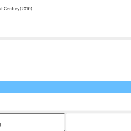
1st Century(2019)
원