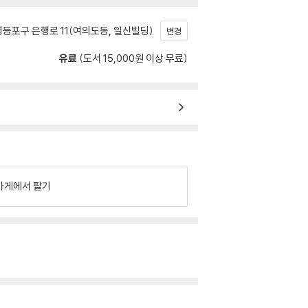
등포구 은행로 11(여의도동, 일신빌딩)
변경
유료
(도서 15,000원 이상 무료)
가게에서 팔기