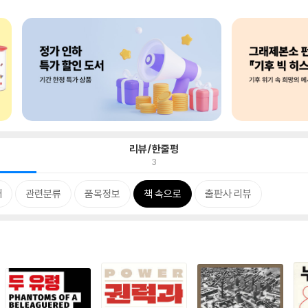
리뷰/한줄평
3
개
관련분류
품목정보
책 속으로
출판사 리뷰