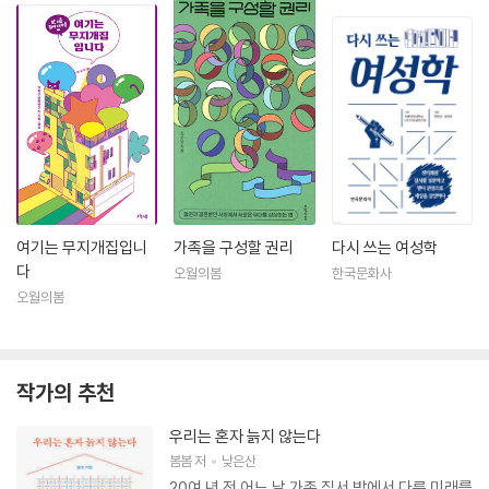
여기는 무지개집입니
가족을 구성할 권리
다시 쓰는 여성학
다
오월의봄
한국문화사
오월의봄
작가의 추천
우리는 혼자 늙지 않는다
봄봄
저
낮은산
20여 년 전 어느 날 가족 질서 밖에서 다른 미래를