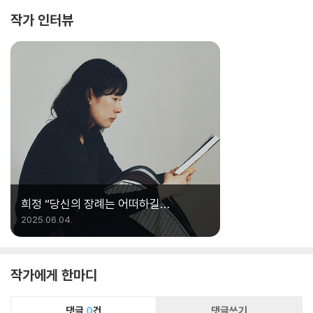
심으로 학대를 ’전시’하는 미디어 탓에 일상적인
작가 인터뷰
모욕과 무시는 학대가 아니라고 보는 시선까
지……. 이런 사회의 통념보다 치명적인 원인은
우리가 문제가족과의 단절과 절연의 ‘힘’에 대해
서는 이야기하지 않는다는 점일 것이다. 에이먼
돌런은 문제가족과의 절연을 ‘가족 해방’으로 정
의하였고, 책을 통해서 자신을 잃지 않는 삶을 함
께 기필코 만들어내자고 전한다. 무기력과 복종을
강제한 가족의 학대를 끊어낸 그 힘이 다른 삶을
살아갈 힘을 만들어낼 것이라고, 그 과정에는 상
당한 기쁨과 해방감이 우리에게 다가오리라고 약
속한다. 독서 초반부엔 저자가 자신이 경험한 아
희정 “당신의 장례는 어떠하길
동학대와 사회 전반에 만연한 학대를 혹여 ‘이상
바라나요?“
2025.06.04.
한 가족’의 문제로만 다루지 않을까, 내심 우려하
며 책장을 넘겼다. 가정폭력이나 아동학대에 관한
이야기들이 간혹, 드물게 괜찮지 않은 가족을 만
작가에게 한마디
난 개인의 불운으로 축소되어 그려지는 경우가 많
았기 때문이다. 저자는 그런 우려를 불식시키면
댓글
0
건
댓글쓰기
서, 자신의 학대 경험을 사회적으로 침묵을 강제