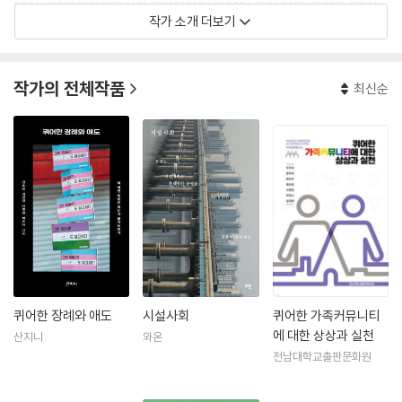
016), 〈세계 만들기로서의 퀴어정치학〉(2018) 등이 있고, 공저로 《무지
작가 소개 더보기
개는 더 많은 빛깔을 원한다》(창비, 2019), 《시설사회》(와온, 2020), 《다
시 쓰는 여성학》(한국문화사, 2021) 등이 있다.
작가의 전체작품
최신순
퀴어한 장례와 애도
시설사회
퀴어한 가족커뮤니티
에 대한 상상과 실천
산지니
와온
전남대학교출판문화원