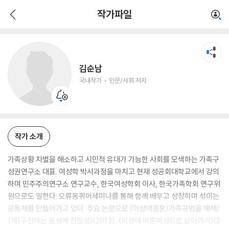
김순남
작가파일
국내작가
인문/사회 저자
김순남
국내작가
인문/사회 저자
작가 소개
가족상황 차별을 해소하고 시민적 유대가 가능한 사회를 모색하는 가족구
성권연구소 대표. 여성학 박사과정을 마치고 현재 성공회대학교에서 강의
하며 민주주의연구소 연구교수, 한국여성학회 이사, 한국가족학회 연구위
원으로도 일한다. 오류동퀴어세미나를 통해 함께 배우고 성장하며 섞이는
공동체를 만들어가고 있다. 주요 논문으로 〈이성애결혼/가족규범을 해체/
(재)구성하는 동성애 친밀성〉(2013), 〈이성애 비혼여성으로 살아가기〉(2