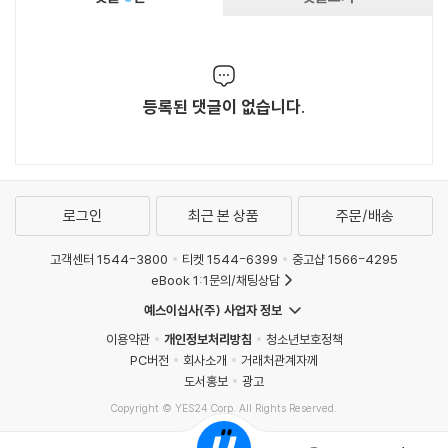
당했던 소수자의 운동과도 연결 짓는다. 자신이
경험한 고통이 우정과 환대의 공동체와 어떻게 만
났는지, 원가족이 아닌 선택 가족들을 통해 삶이
어떻게 확장되었는지도 아주 깊고 다양하게 드러
등록된 댓글이 없습니다.
내고 있다. 그런 면에서 더욱 반가운 책이다. 저자
는 생존자들과 나눈 대화가 책을 쓰는 과정에서
마주한 가장 큰 축복이었다고 말한다. 이 책을 통
해서 많은 생존자의 이야기가 더 이어지길, 가족
과 절연하여 집을 떠나고도 생존자들이 잘살아갈
로그인
최근 본 상품
주문/배송
수 있는 사회가 되길 바란다. 이 책이 아직까지 학
고객센터 1544-3800
티켓 1544-6399
중고샵 1566-4295
대의 원인을 본인에게서 찾거나 문제가족과의 절
eBook 1:1문의/채팅상담
연을 주저하는 어떤 이에게 가족 해방의 힘으로
가닿기를 진심으로 바란다!
예스이십사(주) 사업자 정보
이용약관
개인정보처리방침
청소년보호정책
PC버전
회사소개
거래처관계자께
도서홍보
광고
Copyright © YES24 Corp. All Rights Reserved.
MATOM10