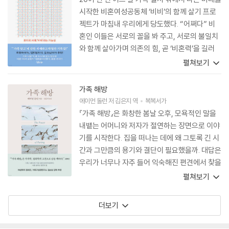
시작한 비혼여성공동체 ‘비비’의 함께 살기 프로
젝트가 마침내 우리에게 당도했다. “어쩌다” 비
혼인 이들은 서로의 꼴을 봐 주고, 서로의 불일치
와 함께 살아가며 의존의 힘, 곧 ‘비혼력’을 길러
왔다. 그것은 끝까지 함께하자는 신념의 산물이
펼쳐보기
아니라, 서로를 돌보는 일상의 힘이 만들어 낸 결
과다. ‘비비’의 실험은 비혼공동체의 기록을 넘어,
가족 해방
우리가 어떻게 함께 살아갈 수 있는지를 묻는 제
에이먼 돌런
저
김은지
역
복복서가
안이기도 하다. 이 책을 통해 더 많은 이들이 그 실
『가족 해방』은 화창한 봄날 오후, 모욕적인 말을
험에 동참하길 바란다.
내뱉는 어머니와 저자가 절연하는 장면으로 이야
기를 시작한다. 집을 떠나는 데에 왜 그토록 긴 시
간과 그만큼의 용기와 결단이 필요했을까. 대답은
우리가 너무나 자주 들어 익숙해진 편견에서 찾을
수 있을지 모른다. 혈연관계는 떼려야 뗄 수 없다
펼쳐보기
는 말, 부모의 훈육에는 분명 이유가 있을 것이라
는 사회의 단정, 자녀의 문제 행동을 교정하려다
더보기
야기된 학대일 것이라는 속단, 치유와 화해만을
바라는 상담지도사들, 강도 높은 신체 폭력을 중