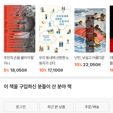
가정 내 학대로 고통받는 생존자에게 이토록 명료하고 따뜻한 조언을 해주
는 책은 본 적이 없다. 문제가족과 서서히 거리를 두기로 정했든 당장 가족
과 완전히 결별하길 원하든, 『가족 해방』은 현재 상황을 이해하고 최선의
선택을 하는 데에 도움을 줄 것이다.
- 룬디 밴크로프트 (『그 남자는 도대체 왜 그럴까』 저자)
주인의 손을 물어야 할
우리 동네에 선량한 노
난민, 낯설고 아름다운
대
지니
동자가 산다
를
10
22,050
%
원
5
18,050
10
17,100
1
%
%
원
원
이 책을 구입하신 분들이 산 분야 책
로그인
최근 본 상품
주문/배송