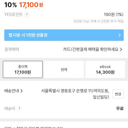
10
17,100
YES포인트
190원 (1%)
5만원 이상 구매 시 2천원 추가 적립
앱 다운 시 1천원 상품권
결제혜택
카드/간편결제 혜택을 확인하세요
종이책
eBook
원제
17,100
원
14,300
원
배송안내
서울특별시 영등포구 은행로 11(여의도동,
변경
일신빌딩)
배송비
무료