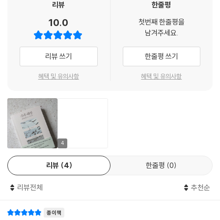
리뷰
한줄평
다. 빚을 졌다는 마음은 어머니와 결별하고 난 뒤에도 내 양심을 괴롭혔다.
절연하는 장면으로 이야기를 시작한다. 집을 떠나는 데에 왜 그토록 긴 시
러한 긍정 압박은 학대 피해자에게 특히 해롭다. 생존자로 하여금 자신의
이 주제에 관한 린지 깁슨의 지혜로운 발언을 내가 몇 년만 일찍 알았더라
간과 그만큼의 용기와 결단이 필요했을까. 대답은 우리가 너무나 자주 들
10.0
감정을 무시하고 고통을 억누르게 하는 한편, 억지 용서와 화해를 강권하
첫번째 한줄평을
면. "아이의 신체적·경제적 필요를 충족시켜주는 것과 정서적 필요를 충족
어 익숙해진 편견에서 찾을 수 있을지 모른다. 혈연관계는 떼려야 뗄 수 없
남겨주세요.
여 문제를 일으킨 학대자와 사회는 보호하기 때문이다. 에이먼 돌런은 이
시켜주는 것은 다른 문제다.” 내가 어머니에게 받은 것이 무엇이든, 어머니
다는 말, 부모의 훈육에는 분명 이유가 있을 것이라는 사회의 단정, 자녀의
를 ‘유해한 긍정성’이라 칭하며, 생존자들이 자신의 학대 경험과 고통을 들
가 나를 그토록 천대하며 진 정신적 빚에 비하면 한참 부족하다.
문제 행동을 교정하려다 야기된 학대일 것이라는 속단, 치유와 화해만을
리뷰 쓰기
한줄평 쓰기
여다보고 논의하는 과정을 가로막는다고 지적한다. 돌런은 이 외에도 법률
--- p.157
바라는 상담지도사들, 강도 높은 신체 폭력을 중심으로 학대를 ’전시’하는
과 드라마 등 다양한 전문분야와 대중문화를 분석하며 사회가 학대 생존자
혜택 및 유의사항
혜택 및 유의사항
미디어 탓에 일상적인 모욕과 무시는 학대가 아니라고 보는 시선까지…….
의 입을 막아온 방식을 폭로한다. 물론 거기서 그치지 않는다. 학대로부터
카를라의 아버지 프레드는 혼란스러운 신호를 주는 데 능숙했다. 카를라의
이런 사회의 통념보다 치명적인 원인은 우리가 문제가족과의 단절과 절연
살아남은 생존자가 상처를 치유하는 방법 또한 구체적이고 실질적으로 제
폭력적인 남편이 그녀를 폭행하자 프레드는 “네가 돈을 벌면” 남편을 떠날
의 ‘힘’에 대해서는 이야기하지 않는다는 점일 것이다. 에이먼 돌런은 문제
안한다.
수 있다고 말했다. 하지만 결국 프레드는 딸에게 변호사 선임 비용을 대주
가족과의 절연을 ‘가족 해방’으로 정의하였고, 책을 통해서 자신을 잃지 않
었다. 카를라가 아들의 중독으로 힘들어할 때는 모른 척해놓고 나중에는
는 삶을 함께 기필코 만들어내자고 전한다. 무기력과 복종을 강제한 가족
우리는 가족에게 빚지지 않았다
손
의 학대를 끊어낸 그 힘이 다른 삶을 살아갈 힘을 만들어낼 것이라고, 그 과
피의 유대를 넘어 선택의 연대로
4
자가 있는 재활시설에 방문하기 위해 전국을 누볐다. 프레드는 딸을 트라
정에는 상당한 기쁨과 해방감이 우리에게 다가오리라고 약속한다. 독서 초
우마 유대에 걸려들게 한 것이다. 그는 카를라를 요요처럼 다루었다. 어떤
반부엔 저자가 자신이 경험한 아동학대와 사회 전반에 만연한 학대를 혹여
저자는 세간의 오해와 다르게 절연이 단번에 이루어지는 극단적이고 돌발
리뷰
4
한줄평
0
때는 괴롭고 심지어 상처까지 주는 거절로 그녀를 밀어내다가도, 이내 실
‘이상한 가족’의 문제로만 다루지 않을까, 내심 우려하며 책장을 넘겼다.
적인 과정이 아니라고 설명한다. 절연은 점진적이고 세심한 과정이며, 잠
을 감아 그녀에게 결국 위기 상황에서는 아버지가 가장 든든한 지원군이라
재중인 관계 회복의 가능성을 파악하는 과정이기도 하다. 돌런은 문제가족
리뷰전체
추천순
는 희망을 품도록 했다. 그녀는 아버지의 회피 성향이 치료되지 않은 트라
가정폭력이나 아동학대에 관한 이야기들이 간혹, 드물게 괜찮지 않은 가족
과의 안전한 절연을 위해 몇 가지 지침을 제시한다. 절연의 전 과정에서 돌
우마에서 기인한 것임을 알았지만, 그렇다고 해서 그의 비일관성과 공감
을 만난 개인의 불운으로 축소되어 그려지는 경우가 많았기 때문이다. 저
런이 가장 강조하는 수단은 학대자와 생존자 사이에 규칙을 정하는 일이
종이책
부족이 남긴 상처가 아물지는 않았다. 그녀가 지금껏 찾아낸 유일한 해결