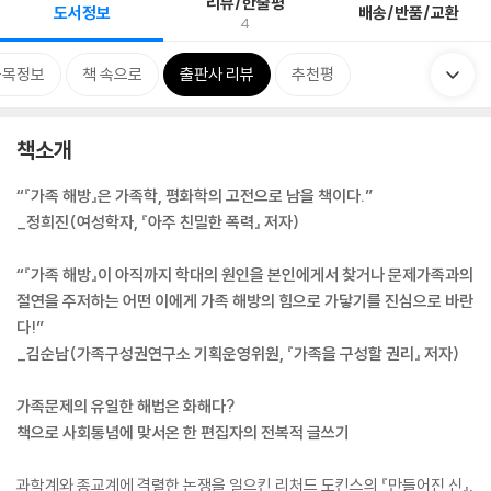
리뷰/한줄평
도서정보
배송/반품/교환
4
품목정보
책 속으로
출판사 리뷰
추천평
책소개
“『가족 해방』은 가족학, 평화학의 고전으로 남을 책이다.”
_정희진(여성학자, 『아주 친밀한 폭력』 저자)
“『가족 해방』이 아직까지 학대의 원인을 본인에게서 찾거나 문제가족과의
절연을 주저하는 어떤 이에게 가족 해방의 힘으로 가닿기를 진심으로 바란
다!”
_김순남(가족구성권연구소 기획운영위원, 『가족을 구성할 권리』 저자)
가족문제의 유일한 해법은 화해다?
책으로 사회통념에 맞서온 한 편집자의 전복적 글쓰기
과학계와 종교계에 격렬한 논쟁을 일으킨 리처드 도킨스의 『만들어진 신』,