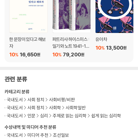
한 문장이 있다고 해보
퍼트리샤 하이스미스 :
유아차
자
일기와 노트 1941-199
10
13,500
%
원
5
10
16,650
10
79,200
%
%
원
원
관련 분류
카테고리 분류
국내도서
사회 정치
사회비평/비판
국내도서
사회 정치
사회학
사회학일반
국내도서
인문
심리
주제로 읽는 심리학
쉽게 읽는 심리학
수상내역 및 미디어 추천 분류
국내도서
미디어 추천
조선일보