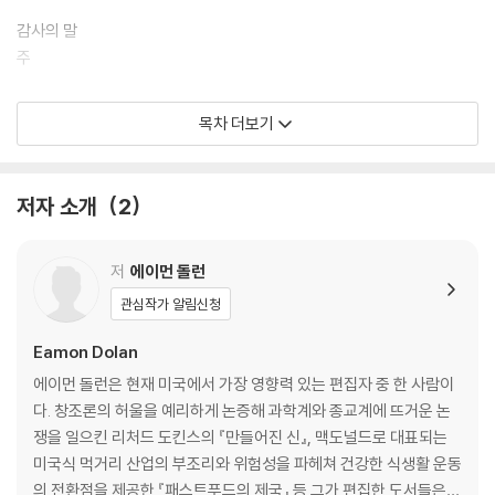
임자였다. 개인적 고백과 정신의학·심리학·사회학 이론, 생존자들과의 심
층 인터뷰가 정교하게 직조된 이 책은 우리 사회가 지금까지 이야기하지
감사의 말
않은 절연의 힘에 대한 과학적 분석이자 실용적 선언문이다.
주
추천의 글 1 | 정희진
목차 더보기
추천의 글 2 | 김순남
저자 소개
2
저
에이먼 돌런
관심작가 알림신청
Eamon Dolan
에이먼 돌런은 현재 미국에서 가장 영향력 있는 편집자 중 한 사람이
다. 창조론의 허울을 예리하게 논증해 과학계와 종교계에 뜨거운 논
쟁을 일으킨 리처드 도킨스의 『만들어진 신』, 맥도널드로 대표되는
미국식 먹거리 산업의 부조리와 위험성을 파헤쳐 건강한 식생활 운동
의 전환점을 제공한 『패스트푸드의 제국』 등 그가 편집한 도서들은