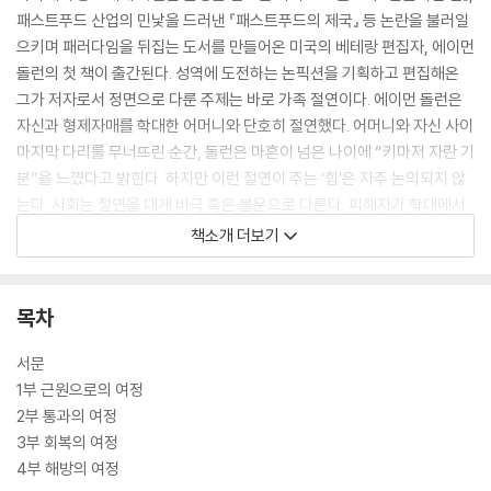
패스트푸드 산업의 민낯을 드러낸 『패스트푸드의 제국』 등 논란을 불러일
으키며 패러다임을 뒤집는 도서를 만들어온 미국의 베테랑 편집자, 에이먼
돌런의 첫 책이 출간된다. 성역에 도전하는 논픽션을 기획하고 편집해온
그가 저자로서 정면으로 다룬 주제는 바로 가족 절연이다. 에이먼 돌런은
자신과 형제자매를 학대한 어머니와 단호히 절연했다. 어머니와 자신 사이
마지막 다리를 무너뜨린 순간, 돌런은 마흔이 넘은 나이에 “키마저 자란 기
분”을 느꼈다고 밝힌다. 하지만 이런 절연이 주는 ‘힘’은 자주 논의되지 않
는다. 사회는 절연을 대개 비극 혹은 불운으로 다룬다. 피해자가 학대에서
벗어나도록 돕기보다 화해와 용서만을 해답으로 제시한다. 이것이 돌런이
책소개 더보기
『가족 해방』을 펴내고자 한 이유다. 폭력적인 관계를 끝내는 일에 기쁨과
해방감이 따른다는 사실을 알리기 위해.
목차
돌런이 처음부터 저술을 결심한 것은 아니었다. 삼십 년이 넘는 편집 경력
에 따르는 방대한 인맥을 활용해 자신과 같은 관점으로 책을 써줄 전문가
서문
를 삼 년이나 찾아다녔다. 하지만 가족 간 절연을 둘러싼 연구는 불충분했
1부 근원으로의 여정
고, 돌런은 결국 자신이 저자가 되기로 마음먹었다. 수십 년간 이어진 학대
2부 통과의 여정
를 절연으로 극복한 경험에서 비롯된 당사자성, 훌륭한 저널리스트의 책을
3부 회복의 여정
편집하며 쌓아온 보도와 집필 역량까지, 그는 처음부터 『가족 해방』의 적
4부 해방의 여정