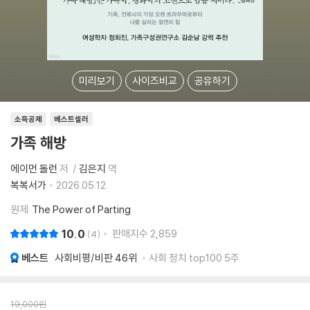
미리보기
사이즈비교
공유하기
소득공제
베스트셀러
가족 해방
에이먼 돌런
저
김은지
역
복복서가
2026.05.12.
원제
The Power of Parting
10.0
판매지수
2,859
4
베스트
사회비평/비판
46위
사회 정치 top100 5주
19,000
원