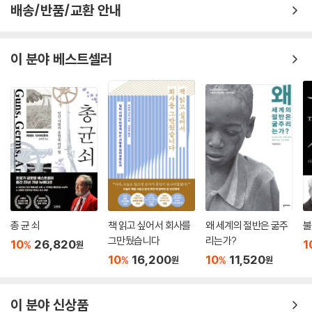
군가는 말했다. “그건 내 삶을 구했다…… 절연은 내게 축복 자체였다”
배송/반품/교환 안내
잃었던 주체성과 자기인식을 되찾아주는 가치 있는 자기돌봄이라고 강력
내게도 그렇다.
하게 주장하는 책. 『가족 해방』은 그동안 거의 논의되지 않은 까다로운 주
--- p.235~236
제인 절연에 대한 현명하고 섬세한 입문서다.
이 분야 베스트셀러
- 퍼블리셔스 위클리
생존자 베카 블랜드는 관계를 끊는 데서 오는 슬픔을 “현재 진행중인 상
실”이라고 일컫는다. 이 표현은 우리의 슬픔을 다른 슬픔과 구분하는 요소
절연에 관한 고전이 될 『가족 해방』은 철저한 연구와 탄탄한 구성, 탁월한
를 정확하게 포착한다. 왜냐하면 학대자는 여전히 살아 있고, 관계는 변할
실용성을 갖추고 있다. (…) 성인 학대 생존자에게 귀중한 도움을 줄 것이
수 있으며 불확실하기 때문이다. 완전히 절연했다 해도 우리는 다른 가족
다.
의 결혼식이나 장례식 등에서 그들을 만날 수 있다. 또 여전히 학대자와 연
- 커커스 리뷰
락을 유지하는 가족이나 우리의 선택에 대해 판단할 권리가 있다고 착각하
는 다른 누군가에게 느끼는 불편함이나 경멸감도 헤쳐나가야 한다.
가족은 선택할 수 없어도 관계의 규칙은 설정할 수 있다. 『가족 해방』은 사
--- p.256
회가 절연에 부여한 죄책감, 수치심, 금기를 넘어 회복이 불가능한 관계를
어떻게 다루고 나아갈 수 있을지 구체적인 해결책을 제시한다. 가족이 남
총 균 쇠
책 읽고 싶어서 회사를
왜 세계의 절반은 굶주
불
그만뒀습니다
리는가?
긴 깊은 상처에 갇혀 있다고 느끼는 모든 이에게 귀중한 통찰과 공감, 치유,
10
26,820
1
%
원
그리고 궁극적으로는 자유를 선사할 획기적인 책이다.
10
16,200
10
11,520
%
%
원
원
- 로리 고틀립 (칼럼니스트, 『마음을 치료하는 법』 저자)
이 분야 신상품