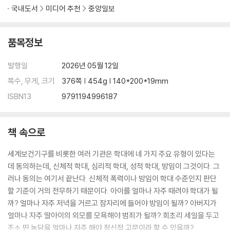
국내도서
미디어 추천
중앙일보
품목정보
발행일
2026년 05월 12일
쪽수, 무게, 크기
376쪽 | 454g | 140*200*19mm
ISBN13
9791194996187
책 속으로
세계보건기구를 비롯한 여러 기관은 학대에 네 가지 주요 유형이 있다는
데 동의하는데, 신체적 학대, 심리적 학대, 성적 학대, 방임이 그것이다. 그
러나 동의는 여기서 끝난다. 신체적 폭력이나 방임이 학대 수준인지 판단
할 기준이 거의 전무하기 때문이다. 아이를 얼마나 자주 때려야 학대가 될
까? 얼마나 자주 저녁을 거르고 잠자리에 들어야 방임이 될까? 아버지가
얼마나 자주 딸아이의 외모를 모욕해야 범죄가 될까? 회초리 세일을 두고
조소 띤 농담을 얼마나 자주 해야 정신적 고문이라 할 수 있을까?