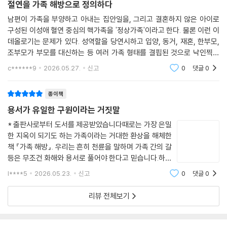
끼치는 메시지를 차단하는 데는 더 큰 노력이 든다. 일단 해당 주파수를 맞
『가족 해방』은 단순한 책이 아니다. 자기해방을 위한 선언문이자, 학대 트
절연을 가족 해방으로 정의하다
절연에 대한 오해와 죄책감에서 벗어나도 생존자는 슬픔을 느낄 수 있다.
춘 뒤 반대행동을 취하면 이를 차단하는 과정을 간소화할 수 있다. 생존자
라우마에서 벗어나 치유돼도 좋다는 허가증이며, 가족이라는 이름 아래 끔
사회가 우리에게 다른 어떤 관계도 원가족과의 특별한 유대 관계에 비할
남편이 가족을 부양하고 아내는 집안일을, 그리고 결혼하지 않은 아이로
는 내면의 목소리가 전하는 비판적인 메시지를 사실상 학대자의 목소리라
찍한 학대를 견뎌온 생존자 모두가 읽어야 할 지침서다. 연구와 취재, 개인
구성된 이성애 혈연 중심의 핵가족을 '정상가족'이라고 한다. 물론 이런 이
수 없다는 그릇된 관념을 심어놓았기 때문이다. 돌런은 이때 가족의 개념
여기고 거부하는 것이 안전하다.
적인 이야기를 탁월하게 조화시킨 이 책은 가족의 유대는 결코 끊어져서는
데올로기는 문제가 있다. 성역할을 당연시하고 입양, 동거, 재혼, 한부모,
을 재정립하길 권한다. 생존자에게 학대 가족은 필요 없을 지라도 유대감
--- p.202~203
안 된다는 신화를 깨뜨린다. 더불어 절연을 실패가 아닌 자기존중과 주체
조부모가 부모를 대신하는 등 여러 가족 형태를 결핍된 것으로 낙인찍는
을 나눌 공동체는 필요하기 때문이다. 소설가 아미스테드 모핀은 자신의
차별 때문이다. 이건 가족의 구성 형태 측면에서 바라본 문제점이고 이들
성 극복을 위한 실천으로 바라보도록 생존자에게 용기를 준다. 『가족 해
회고록에서 생물학적 가족을 가리키는 바이올로지컬 패밀리를 변형한 ‘로
c******9
2026.05.27.
신고
0
댓글
0
서문에서 우리는 2015년 케임브리지대학 가족연구센터에서 진행한 절연
가족 내부를 들
방』은 사랑과 회복탄력성의 진정한 의미를 재고하게 만든다. 우리 사회에
지컬 패밀리’ 개념을 제시한다. 로지컬 패밀리는 혈연 가족이 나를 있는 그
의 영향에 대한 연구를 살펴보았다. 이는 이 주제에 관한 몇 안 되는 대규모
꼭 필요한 도서다.
대로 받아들이지 않을 때, 나와 걸맞은 사람들을 직접 선택해 꾸린 공동체
종이책
범위의 연구 중 하나로 가족과 절연한 팔백칠 명을 대상으로 한 것이었다.
를 뜻한다. 돌런 역시 유전자에 기반하지 않고도 깊은 유대를 맺은 ‘선택 가
- 라라 러브 하딘 (작가)
용서가 유일한 구원이라는 거짓말
응답자 중 80퍼센트가 긍정적인 결과를 보고했는데, “더 자유롭고 더 독
족’이 많다고 밝힌다. 많은 피해자가 가족과 절연하면 유대 관계를 잃고 혼
립적이고 더 강한 사람이 된 기분이다” “행복해지고 스트레스가 적어졌으
* 출판사로부터 도서를 제공받았습니다때로는 가장 은밀
자가 될까봐 두려워하지만, 우리에게는 새로운 공동체를 형성할 힘이 있
에이먼 돌런은 자신이 겪은 가정폭력과 그 폭력에서 벗어난 과정을 공유함
며 좀더 평안해졌다” “더 깊은 통찰력 혹은 이해심을 얻었다” 등의 답변이
한 지옥이 되기도 하는 가족이라는 거대한 환상을 해체한
다.
으로써 수많은 생존자에게 위안과 영감을 주고 구원의 손길을 내밀어줄 예
책 『가족 해방』. 우리는 흔히 천륜을 말하며 가족 간의 갈
대부분이었다.
술작품을 탄생시켰다. 저자의 문장은 아름답고, 생존자의 이야기는 마음을
등은 무조건 화해와 용서로 풀어야 한다고 믿습니다.하지
또 응답자들은 절연 후 삶을 해방, 축하, 안도 같은 단어로 묘사했다. 한 응
학대가 사회에 만연해진 배경부터 절연의 과정과 절연 이후의 삶까지, 『가
사로잡으며, 지침은 명확하고 설득력 있다. 학대가 남긴 유독한 상처를 극
만 과연 그럴까요? 미디어가 보여주는 눈물겨운 화해 극
답자는 자기만의 신체적·감정적·심리적 공간을 갖게 되어 기뻐했고, 또다
l****5
2026.05.23.
신고
0
댓글
0
족 해방』은 가족문제에 관심을 기울이는 모두를 위한 책이다. 특히 가정 내
복하고, 마땅히 누려야 할 풍요롭고 보람찬 삶을 되찾도록 도울 책.
본에 피로감을 느끼거나, "그래도 부모인데 네가 참아야
른 응답자는 “자존감이 높아지고 마음이 더 편해졌다”고 했다. 다른 이는
학대 생존자를 위한 책이며 더 많은 생존자를 만들고 연결한 책이다. 에이
지"라는 주변의 은근한 압박(가스라이팅)에
- 데이비드 셰프 (『뷰티풀 보이』 저자)
리뷰 전체보기
이렇게 말했다. “전부 내 탓이 아니었고 나는 형편없는 사람이 아니었다.
먼 돌런은 『가족 해방』이 생명을 구하는 데 도움이 되길 바란다고 밝혔다.
내가 원하는 것과 필요한 것을 우선시하는 삶을 살 수 있다는 사실을 깨달
저자의 뜻대로 분명 많은 이의 삶을 구원할 책이다.
았다. 그건 놀라운 경험이었고, 그후로 많은 것을 성취할 수 있었다.” 또 누
가족과 결별할 때 찾아오는 깊은 슬픔을 인정하면서도, 절연이 피해자가