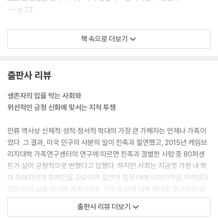
--- p.23
우리는 어린 시절 내가 진짜 심한 학대를 당했는지 혹은 가끔 거친 대우를
책 속으로 더보기
받았을 뿐인지에 골몰하기보다 내가 자신의 동기를 얼마나 의심하는지, 얼
마나 쉽게 자신의 감정과 능력에 의문을 품는지, 자신에 대한 다른 사람의
의도를 얼마나 수상쩍어하는지, 얼마나 자주 다른 사람들의 눈치를 살피는
출판사 리뷰
지 헤아려 자신이 생존자인지를 확인해야 한다. 이러한 행동은 전부 학대
생존자에게 흔히 나타나는 결과다. 이 인과관계를 받아들이고 나면, 이제
생존자의 입을 막는 사회와
학대를 인식하고 극복하는 과정을 시작할 수 있다.
위선적인 긍정 신화에 맞서는 지적 투쟁
--- p.69
인류 역사상 신체적·성적·정서적 학대의 가장 큰 가해자는 언제나 가족이
주디스 허먼에 따르면 “고립, 비밀 엄수, 배신을 통해 다른 모든 경쟁 관계
었다. 그 결과, 미국 인구의 사분의 일이 친족과 절연했고, 2015년 케임브
를 망가뜨리는 것”은 부모나 파트너, 납치범, 사이비 종교 지도자 등 가해
리지대학 가족연구센터의 연구에 따르면 친족과 결별한 사람 중 80퍼센
자가 흔히 쓰는 유효한 전략이다. 가해자는 피해자를 고립시켜 다른 사람
트가 삶이 긍정적으로 변했다고 답했다. 하지만 사회는 지금껏 가정 내 학
들이 학대 사실을 알아채지 못하게 함으로써 피해자에 대한 자신의 힘을
대 피해자에게 화해만을 강요하며 절연의 힘에 대해 이야기하길 꺼려왔다.
강화하고 집중시킨다. 이러한 영향은 단기적으로나 장기적으로나 아동에
많은 이의 삶을 파괴한 가족이라는 거짓 우상에 대해 제대로 연구하지 않
게 특히 해롭다. 허먼은 “아동은 성인에 비해 훨씬 더 취약하다. 이처럼 위
은 것이다.
출판사 리뷰 더보기
압적인 분위기에서 자란 아이들은 자신을 학대하고 무시하는 사람에게 병