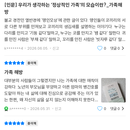
자는 그런 우려를 불식시키면서, 자신의 학대 경험을 사회적으로 침묵을
다. 규칙은 세 가지 놀라운 변화를 불러온다. 첫째, 이전과 달리 생존자가
[인문] 우리가 생각하는 '정상적인 가족'의 모습이란?_가족해
책은 아버지가 그녀에게 해주지 않았던 방식으로 자기 아이들 곁을 지키는
강제당했던 소수자의 운동과도 연결 짓는다. 자신이 경험한 고통이 우정과
자신의 요구를 우선시할 수 있다. 둘째, 학대자가 규칙을 따른다면 그와 화
방
것이다. 카를라는 저널리스트로서 쌓은 분석력 덕에 이러한 평생의 패턴을
환대의 공동체와 어떻게 만났는지, 원가족이 아닌 선택 가족들을 통해 삶
해할 수도 있다. 마지막으로 학대자와 생존자 사이 힘의 균형을 바꿈으로
알아차릴 수 있었다.
불교 경전인 열반경에 '맹인모상'에 관한 글이 있다. 맹인들이 코끼리의 서
이 어떻게 확장되었는지도 아주 깊고 다양하게 드러내고 있다. 그런 면에
써 생존자의 자존감을 회복할 수 있다. 규칙을 만들고 알리고 실행하는 과
--- p.167~168
로 다른 부위를 만져보고 코끼리의 생김새를 설명하는 이야기다. 누구는
서 더욱 반가운 책이다. 저자는 생존자들과 나눈 대화가 책을 쓰는 과정에
정을 통해 생존자는 ‘혹시 내가 너무 독선적으로 판단한 건 아닐까?’ 하는
다리를 만지고 '기둥 같다'말하고, 누구는 코를 만지고 '뱀 같다' 말한다. 귀
서 마주한 가장 큰 축복이었다고 말한다. 이 책을 통해서 많은 생존자의 이
염려를 지운다. 돌런은 규칙 세우기 외에도 어린 시절 받아 마땅했던 방식
를 만진 사람은 '부채 같다' 말하고, 꼬리를 만진 사람은 '빗자루 같다' 말한
내면을 근본적으로 재정비할 때 가장 큰 변화를 일으키는 핵심은 우리 내
야기가 더 이어지길, 가족과 절연하여 집을 떠나고도 생존자들이 잘살아갈
으로 스스로를 돌보는 ‘재양육’과 학대의 증상과 영향을 추상적 개념이 아
다. 이들은 모두 자신의 입장에서 한치 거짓없는 명백한 진실을 말하고 있
면의 목소리, 어린 시절 주입되어 우리를 끊임없이 질책하고 비난하는 메
k*******4
2026.06.05.
신고
0
댓글
0
수 있는 사회가 되길 바란다. 이 책이 아직까지 학대의 원인을 본인에게서
닌 구체적인 현실로 자각시키는 ‘목록화’ 등 생존자의 치유를 위해 다양한
지만 '
시지를 반복 재생해온 테이프를 어떻게 다루는지에 달려 있다. 자기도취와
찾거나 문제가족과의 절연을 주저하는 어떤 이에게 가족 해방의 힘으로 가
수단을 제시한다.
자기돌봄을 혼동하듯 우리는 이 내면의 목소리를 양심으로 착각할 수 있
닿기를 진심으로 바란다!
종이책
다. 둘의 가장 큰 차이는, 내면의 목소리가 가진 고집스럽고 자기강박적인
생존자는 절연 과정에서 다양한 부담을 느낀다. 특히 부당한 죄책감을 느
- 김순남 (가족구성권연구소 기획운영위원, 『가족을 구성할 권리』 저자)
가족 해방
부정적 성향이다. 우리의 양심은 우리에게 진실을 말하고, 도움이 필요한
끼는 생존자가 많다. 양육자는 피치 못할 상황이 아니면 자녀에게 의식주
대부분의 사람들이 그렇겠지만 나는 가족에 대한 애착이
사람을 돕고, 지역사회에 받은 것을 돌려주고, 바리스타가 보고 있지 않아
와 교육, 의료서비스를 마땅히 제공해야 한다. 당연한 권리인데도 많은 생
돌런은 개선의 여지없이 학대를 일삼는 가족구성원과 멀어져야 한다고 설
강하다. 노년의 부모님을 부양하고 아픈 엄마의 병간호를
도 팁을 남기라고 말한다. 반면 내면의 목소리는 이렇게 묻는다. “넌 대체
존자가 자신이 빚을 졌다는 생각에 괴로워한다. 돌런은 단호히 선언한다.
도맡아 하는 내 삶에 대해 진심으로 공감해 주는 이가 있
득력 있게 주장한다. (…) 지적으로 엄밀한 이 선언문은 생존자에겐 합리적
문제가 뭐야?” “그 남자는 네 헛소리를 듣고 싶어하지 않아.” “정말 꼴불
우리는 가족에게 진 빚이 없다고. 오히려 빚을 진 쪽은 학대자라며 ‘배상’
는 한편, 왜 자신의 삶을 살지 않는지 이해하지 못한다는
인 경계 설정을 허락하는 ‘파란불’이자 학대자에겐 통쾌할 만큼 거침없는
견이야. 형편없어 보여.” 혹은 “그만 징징대고 한 번만이라도 남자답게 굴
개념을 제시하기도 한다. 생존자가 학대자에게 받은 지원은 모두 생존자가
이도 있다. 당연히 받아들여 온 가족의 형태이기에 가족을
경고를 전하는 ‘빨간불’이다.
n******0
2026.05.31.
신고
0
댓글
0
어.” 린지 깁슨이 경고하듯 장기적으로 “지속되는 부정적인 메시지의 존재
바라보는 다른 시각이 궁금했다.현재 미국에서 가장 영향
받은 고통에 대한 최소한의 배상일 뿐이다. 그간 받아온 고통에 비하면 그
- 뉴욕 타임스
는 부모보다 더 큰 해를 입힐 수 있다". 이 테이프는 의식 바로 아래 혹은 그
력 있는 편집자 중 한 사람인 저자는 가
들이 제공한 보상은 너무나도 변변찮다.
경계에서 작동하기 때문에 이를 온전히 듣는데도 많은 노력이 들고 해악을
종이책