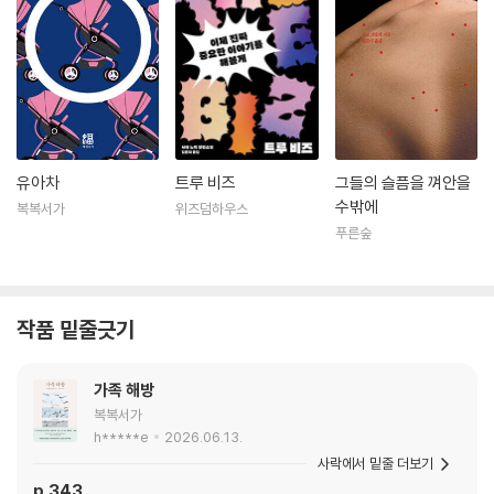
유아차
트루 비즈
그들의 슬픔을 껴안을
수밖에
복복서가
위즈덤하우스
푸른숲
작품 밑줄긋기
가족 해방
복복서가
h*****e
2026.06.13.
사락에서 밑줄 더보기
p.343