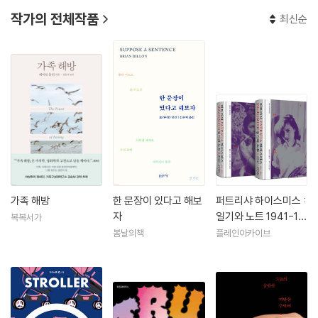
작가의 전체작품
최신순
가족 해방
한 문장이 있다고 해보
퍼트리샤 하이스미스 :
자
일기와 노트 1941-19
복복서가
95
봄날의책
플레인아카이브