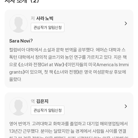
저자 소개
2
저
사라 노빅
관심작가 알림신청
Sara Novi?
컬럼비아 대학에서 소설과 문학 번역을 공부했다. 에머슨 대학과 스
톡턴 대학에서 창의적 글쓰기와 농인 연구를 가르치고 있다. 지은 책
으로 《소녀와 전쟁Girl at War》 《이민자들의 미국America Is Immi
grants》이 있으며, 첫 책 《소녀와 전쟁》은 영국 여성문학상 후보에
올랐다.
역
김은지
관심작가 알림신청
영어 번역가. 고려대학교 화학과를 졸업하고 대기업 해외영업팀에서
13년간 근무했다. 분야는 달랐지만 늘 경계에서 사람들 사이를 연결