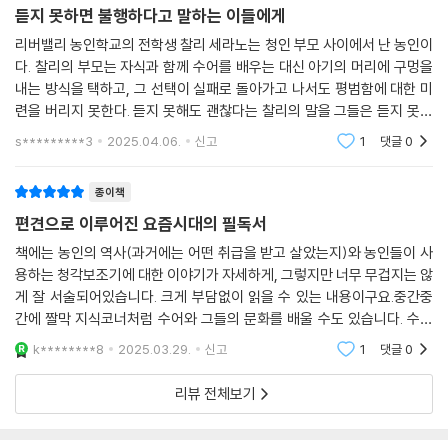
마치 답이 쓰여 있기라도 한 듯이 찰리가 고개를 들어 천장을 바라보았다.
듣지 못하면 불행하다고 말하는 이들에게
농인 커뮤니티와 청각장애인 문화를 비추는 투명한 프리즘
흘러나오는 음악이 그들을 감쌌다.
리버밸리 농인학교의 전학생 찰리 세라노는 청인 부모 사이에서 난 농인이
답답해. 정보들이 쏟아지고 난
청각장애인들의 청력을 되찾게 해주는 인공와우라는 놀라운 의료기기를
다. 찰리의 부모는 자식과 함께 수어를 배우는 대신 아기의 머리에 구멍을
그걸 구별해보려고 정말 애를 쓰는데
내는 방식을 택하고, 그 선택이 실패로 돌아가고 나서도 평범함에 대한 미
생산해온 기업이 제품에 결함이 있다는 사실을 알고도 수년간 아동과 성인
여전히 무슨 말인지 알 수 없어.
련을 버리지 못한다. 듣지 못해도 괜찮다는 찰리의 말을 그들은 듣지 못한
들에게 해당 임플란트를 판매해온 것으로 밝혀졌다. - NBC 뉴스, 2014년
소리들은 내 몸을 미끄러져 지나가고─
다. 자식이 평범해 보이는 것을 가장 큰 꿈으로 안고 사는 사람들이 있다.
3월 14일
s*********3
2025.04.06.
신고
1
댓글
0
이리저리 움직이고, 변하고,
자신들의 아이
그런데 내가 하나를 이해하면 그 순간, 하!
인공와우는 청신경에 직접적인 전기 자극을 주어 소리를 인지할 수 있도록
종이책
다른 세 개가 나타나. 그리고 사람들은 내가
해주는 청각 보조 기기다. 소설 속에서 찰리의 몸은 평생 동안 이 기기와 불
편견으로 이루어진 요즘시대의 필독서
어음처리기를 달고 있으면 자기들처럼
화한다. 학교에 다닐 때는 이상한 아이 취급을 받으며 특수반에 가고, 성적
들을 수 있는 줄 알아. 그래서 말도
책에는 농인의 역사(과거에는 어떤 취급을 받고 살았는지)와 농인들이 사
은 D를 면하지 못한다. “구화를 할 때 바보처럼”(24쪽) 보였고, “머리가
빨리 하고, 입도 가리고…….
용하는 청각보조기에 대한 이야기가 자세하게, 그렇지만 너무 무겁지는 않
지끈거리고 눈앞이 흔들리고”(232쪽), 구토를 한다. 찰리의 소망은 오직
음…… 별로네.
게 잘 서술되어있습니다. 크게 부담없이 읽을 수 있는 내용이구요.중간중
머릿속의 인공와우 장치를 제거하는 것뿐이다. 하지만 인공와우를 끼고 들
간에 짤막 지식코너처럼 수어와 그들의 문화를 배울 수도 있습니다. 수어
--- p.395
으려는 노력이라도 해보는 것이 “엄마에게는 위로이자 상”이고 “언젠가
는 다 같은 언어인줄 알았다. 그러니까 한국어, 영어 처럼 그냥 '수어'라고
k********8
2025.03.29.
신고
1
댓글
0
는, 그 언젠가는 딸이 머릿속에 끊임없이 쑤셔 넣어지는 잡음을 마침내 이
하면 전세계 모든
그런데 의사들이 기적이나 다름없는 새로운 기술을 알려주었어요. 열광하
해할 수 있게 될 거라는 한 줄기 희망”(24쪽)이기도 하다는 사실을 끝내
는 모습을 보니 나도 덩달아 들떴지요. 희망은 전염성이 강하니까요. 수술
리뷰 전체보기
외면하지 못한다. “그보다 청인일 순 없는”(330쪽) 엄마와 찰리의 대화는
이며 장치, 치료는 정말 비쌌어요. 하지만 누가 희망에 가격을 매길 수 있겠
평범한 모녀 갈등처럼 보이기도, 결코 이해할 수 없는 외계인과의 소통처
어요? (……) 그거 아세요? 제게 수어를 하면 안 된다고, 딸도 수어를 해선