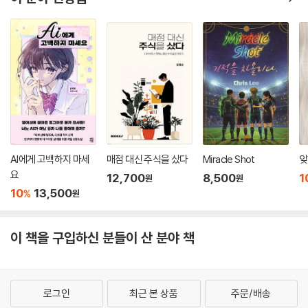
다고 단정 짓지 않고, “진짜 중요한 이야기”는 스스로 선택할 자유를 쟁취
하는 데에 있다고 짚어낸다.
AI에게 고백하지 마세
매점 대신 주식을 샀다
Miracle Shot
잊
요
12,700
8,500
1
원
원
10
13,500
%
원
이 책을 구입하신 분들이 산 분야 책
로그인
최근 본 상품
주문/배송