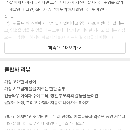
로 잘 헤쳐 나가지 못한다면 그건 이제 자기 자신이 문제라는 뜻임을 찰리
는 깨달았다. 그건, 찰리가 충분히 노력하지 않았다는 뜻이었다.
(……)
로봇 귀를 단 채 주변에서 무슨 일이 일어나고 있는지 60퍼센트는 알아듣
고, 입술을 읽을 수 있을 때는 그보다 더 낫다면 대단한 거라고 찰리는 진심
으로 생각했다. 하지만 학교에서 60퍼센트란 결국 D를 의미했다. (
--- pp.23-24
책 속으로 더보기
소년이 한 손으로 C 글자를 만들어 턱을 톡톡 두드린 뒤 냅킨 위에 쓰인 찰
리의 이름을 가리켰다. 찰리의 심장이 빠르게 뛰었다. 이 남자애가 내 이름
출판사 리뷰
을 지어주는 게 말이 되는 건가?
(……)
가장 고요한 세상에
하지만 소년이 손가락을 그의 입술에 가져가자 찰리의 머릿속에 순간 전류
가장 시끄럽게 불을 지르는 한판 승부!
같은 게 흘렀다. 인공와우 때문에 생기던 그런 게 아니었다.
인공와우 이식과 수어 교육, 청인 부모와의 갈등을 둘러싼
찰리.
끝없는 논쟁, 그리고 마침내 자유로 나아가는 이야기
새로 배운 수어로 찰리가 말했다.
--- p.89
만나고 상처받고 또 위안받는 우리 인생의 아름다움과 역경을 농인 커뮤니
티와 문화라는 실로 한데 엮었다. _리즈 위더스푼
물속에 있는 것처럼 들려?