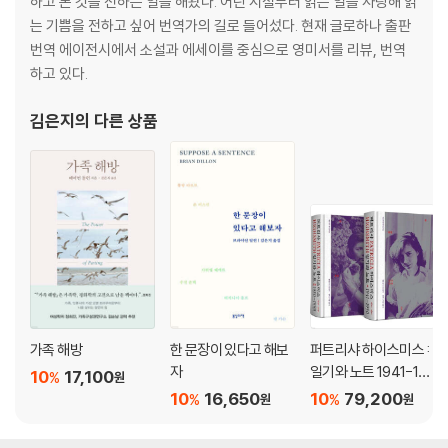
하고 본 것을 전하는 일을 해왔다. 어린 시절부터 읽는 일을 사랑해 읽
는 기쁨을 전하고 싶어 번역가의 길로 들어섰다. 현재 글로하나 출판
번역 에이전시에서 소설과 에세이를 중심으로 영미서를 리뷰, 번역
하고 있다.
김은지
의 다른 상품
가족 해방
한 문장이 있다고 해보
퍼트리샤 하이스미스 :
자
일기와 노트 1941-199
10
17,100
%
원
5
10
16,650
10
79,200
%
%
원
원