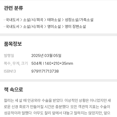
관련 분류
국내도서
소설/시/희곡
테마소설
성장소설/가족소설
국내도서
소설/시/희곡
영미소설
영미 장편소설
품목정보
발행일
2025년 03월 05일
쪽수, 무게, 크기
504쪽 | 140*210*35mm
ISBN13
9791171713738
책 속으로
찰리는 세 살 때 인공와우 수술을 받았다. 이상적인 상황은 아니었지만 새
로운 신경 회로가 만들어질 시간은 충분했다. 모든 객관적 지표는 수술이
성공적이라 말했다. 아무도 찰리 앞에서 대놓고 말하지는 않았지만, 앞으