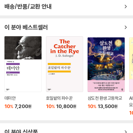
럼 보이기도 한다. “기적이나 다름없는 새로운 기술”(425쪽)을 통해 “아
안 된다고 말한 건 의사들이었어요. 수어를 사용하면 아이가 혼란스러워할
배송/반품/교환 안내
픔을 딛고 일어난 기적의 아이”(147쪽)가 되었어야 할 찰리는 오히려 점
거라고, 언어가 더디게 발달할 거라고 그들이 말했죠. 당신들이 그랬잖아
점 더 고통스러워한다. 소설은 인공와우와 불화하는 찰리의 모습을 통해
요, 전문가인 당신들이요. 난 당신들을 믿었어요.
‘청각장애인에게 듣고자 하는 욕망이 정말로 있는가?’라는 질문을 새롭게
--- p.425
이 분야 베스트셀러
던진다. 찰리는 이렇게 대답한다. “나, 여기선 인공와우 꺼. 이대로 좋은데
망치고 싶지 않으니까.”(396쪽)
이제 인공와우를 떼어버렸으니 찰리는 부모님이 그토록 그녀에게 들려주
고 싶어 했던 목소리, 음악, 심지어 오스틴에게도 가끔 들리는 커다란 굉음
『트루 비즈』는 수어 초급자인 찰리가 공부한 교육 자료를 이야기 속에서
의 잔향조차 들을 수 없게 되었다. 어쩌면, 그건 그리 나쁜 일이 아닐지도
자연스럽게 읽으며 수어에 친근해지도록 유도한다. 대부분의 등장인물은
몰랐다. 그런 고요함을 가질 수 있다는 것 말이다.
미국 수어로 소통하며 다양한 방식으로 청각장애와 얽혀 있다. 이중에는
--- p.477
농인으로서의 자부심(Deaf Gain), 농인 정체성을 성공적으로 획득한 오
스틴과 같은 캐릭터도 있다. 수어는 농인에게 자유를 주지만, 청인 사회는
이방인의 언어를 환대하지 않고 기술의 발달만을 강조한다. “수어를 알게
되고, 수어를 쓰는 다른 사람들을 이해하고, 그래서 필요할 때마다 수어를
데미안
호밀밭의 파수꾼
삼도천 환생 고등학교
A
쓸 수 있게 되면, 구화를 배우고자 하는 동기가 사라진다는 것이었다.”(23
요
10
7,200
10
10,800
10
13,500
%
%
%
원
원
원
쪽) 인공와우 이식 수술과 농인 정체성의 획득은 마치 대척점에 서 있는 것
1
처럼 보인다. 농인 정체성만을 유지해야 한다는 입장과 인공와우 이식 수
술도 필요하다는 입장의 대립은 “청각장애를 치료하려는 시도”(272쪽)
가 있어온 이래 끝나지 않는 논쟁거리다. 소설은 어느 한쪽을 선택해야 한
이 분야 신상품