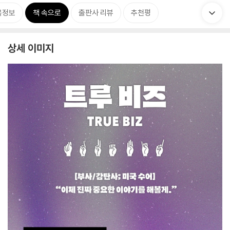
목정보
책 속으로
출판사 리뷰
추천평
상세 이미지