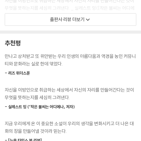
자신을 이방인으로 취급하는 세상에서 자신의 자리를 만들어간다는 것이
엄마의 무심한 질문이 통역사의 손끝을 통해 전해졌다.
무엇을 뜻하는지를 세심히 그려낸다. _ 실레스트 잉([작은 불씨는 어디에
몰라요. 물속에서 어떻게 들리는지 모르니까요.
나] 저자)
출판사 리뷰 더보기
--- p.145
지금 우리에게 온 이 중요한 소설이 우리의 생각을 변화시키고 더 나은 대
화의 장을 만들어낼 것이라 믿는다. _ [뉴욕 타임스 북 리뷰]
찰리는 무엇보다 오스틴이라는 사람의 부류, 그가 가진 인생에 끌렸다. 그
추천평
러니까 그의 걸음걸이, 안정감, 뼛속 깊이 새겨져 있을 집안 대대로 내려온
폐쇄적인 농인 커뮤니티와 인공와우 이식 수술 문제, 수어 교육을 둘러싼
수어 같은 것들에 말이다. 자기도 그런 것들을 가질 수 있었다면 어땠을까,
뿌리 깊은 갈등을 한 편의 신랄하고 유쾌한 하이틴 드라마로 녹여낸 장편
만나고 상처받고 또 위안받는 우리 인생의 아름다움과 역경을 농인 커뮤니
그녀는 생각했다. 오스틴의 아늑한 품에 기대자 찰리는 그와 함께 있고 싶
소설 『트루 비즈』가 위즈덤하우스에서 출간되었다. 제목 ‘트루 비즈’는 “이
티와 문화라는 실로 한데 엮었다.
어졌다. 오스틴이 지닌 지식, 움직일 때마다 손에서 흘러나오는 당당함, 행
제 진짜 중요한 이야기를 해볼게”라는 뜻의 미국 수어(ASL) 단어다. 농인
운, 반짝이는 눈빛, 그리고 할 수만 있다면 그가 가진 것 전부를 산 채로 삼
- 리즈 위더스푼
당사자인 저자는 경험을 기반으로 취재를 거듭하여, 그동안 농인과 수어를
키고 싶었다.
다룬 매체가 한 번도 주목하지 않았던 “진짜 중요한 이야기”를 들려준다.
--- p.211
자신을 이방인으로 취급하는 세상에서 자신의 자리를 만들어간다는 것이
무엇을 뜻하는지를 세심히 그려낸다.
미국의 낙후된 도시 오하이오주 콜슨에 20세기부터 자리해온 리버밸리 농
오스틴이 어깨를 으쓱하고는 손을 뻗어 찰리의 눈앞에 내려온 머리칼을 쓸
인학교. 찰리는 부모님의 이혼으로 일반 고등학교를 떠나 이곳으로 전학을
- 실레스트 잉 (『작은 불씨는 어디에나』 저자)
어 넘겨주었다. 그가 그런 다정한 몸짓을 할 때마다 찰리는 목구멍이 꽉 막
오게 된다. 세 살 때 인공와우 수술을 받고, 농인은커녕 ‘청각장애인 어
혔다. 이런 건 배려심이 깊은 사람의 행동이지 우쭐하는 사람의 행동은 아
른’조차 만나본 적 없었다. 청인 사회에 섞여 지내며 인공와우를 통한 듣기
지금 우리에게 온 이 중요한 소설이 우리의 생각을 변화시키고 더 나은 대
닐 것 같았다.
와 구화(농인이 입술의 움직임과 표정으로 상대의 말을 이해하고 발성 연
화의 장을 만들어낼 것이라 믿는다.
너에 대해 더 많이 알고 싶어. 정말이야.
습을 통해 음성언어로 말하는 것)에 익숙해져 있는 찰리에게 수어 천국인
- [뉴욕 타임스 북 리뷰]