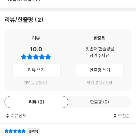
그래서 말인데 진짜 중요한 질문이
리버밸리 농인학교는 완전히 새로운 세계다. 수어를 하지 못하는 찰리는
하나 있어.
학교에 적응하지 못하고 겉돈다. 그런 찰리에게 청인 코다(CODA, 농인의
찰리는 목이 멨다. 오스틴이 손짓을 좀 작게 해줬으면 했다.
자녀)인 학교장 페브러리는 학교의 ‘왕자님’인 오스틴을 멘토로 붙여준다.
리뷰/한줄평
2
--- p.250
오스틴은 5대째 농인 유전자를 유지하고 있는 ‘농인 순수 혈통’ 워크맨 집
저한테 가르쳐주신 것들이랑 완전히
리뷰
한줄평
안에서 태어났다. 농인 커뮤니티에서 워크맨 가문은 왕족과도 같았다. 농
다르잖아요! 농인으로서의 자부심!
인 정체성을 가진 부모님, 아주 일찍부터 농인에게 걸맞은 문화생활을 누
10.0
첫번째 한줄평을
데프 게인!
리고 수어에 둘러싸여 보낸 행복한 유년 시절. 찰리는 모든 것을 다 가진 듯
남겨주세요.
이런 건 다 뭐였어요?
한 오스틴을 동경하고, 오스틴은 솔직하고 거침없는 찰리의 매력에 이끌린
그냥 이렇게 다 버리시는 거예요?
다. 한편 정부 예산이 줄어들면서 리버밸리는 폐교 위기를 맞는다. 청인 판
리뷰 쓰기
한줄평 쓰기
(……)
정을 받았던 오스틴의 여동생 스카일라의 청력이 점점 떨어지고, 스카일라
스카일라는 여전히 농인일 거야.
혜택 및 유의사항
혜택 및 유의사항
를 리버밸리에 보낼 수 없다는 걸 알게 된 부모님은 인공와우 이식 수술을
아빠가 말했다.
해주려고 한다. 귀에 심은 인공와우로 인해 만성적인 두통에 시달려온 찰
수어도 할 거고. 인공와우 수술도
리는 결국 부작용으로 쓰러진다. 반대쪽 귀에 수술을 다시 하는 문제로 엄
리뷰
2
한줄평
0
네가 어릴 때보다 훨씬 더 좋아졌다.
마와 크게 다툰 찰리는 오스틴과 함께 세상의 요구로부터 자유로워지기로
큰 도움을 받을 수 있어.
결심한다.
리뷰전체
추천순
--- pp.372-373
“어쩌면, 그건 그리 나쁜 일이 아닐지도 몰랐다.
듣는다는 건 어떤 거야?
종이책
그런 고요함을 가질 수 있다는 것 말이다.”