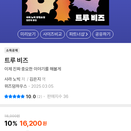
미리보기
사이즈비교
파트너샵
공유하기
소득공제
트루 비즈
이제 진짜 중요한 이야기를 해볼게
사라 노빅
저
김은지
역
위즈덤하우스
2025.03.05.
10.0
판매지수
36
2
18,000
원
10
16,200