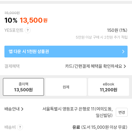
15,000
원
10
13,500
YES포인트
150원 (1%)
5만원 이상 구매 시 2천원 추가 적립
앱 다운 시 1천원 상품권
결제혜택
카드/간편결제 혜택을 확인하세요
종이책
eBook
원제
13,500
원
11,200
원
배송안내
서울특별시 영등포구 은행로 11(여의도동,
변경
일신빌딩)
배송비
유료
(도서 15,000원 이상 무료)