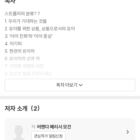
목차
스트롤러의 분류? ?
1. 우리가 기대하는 것들
2. 유아를 위한 상품, 상품으로서의 유아
3. ‘아이 친화’와 ‘아이 중심’
4. 아기띠
5. 현관의 유아차
6. 유아차의 선과 악
7. 기이한 걱정의 시간
8. 당신의 몸을 되찾으세요
9. 스트롤링
목차 더보기
은유로서의 유아차 분류
감사의 말
참고문헌
저자 소개
2
저
어맨다 패리시 모건
관심작가 알림신청