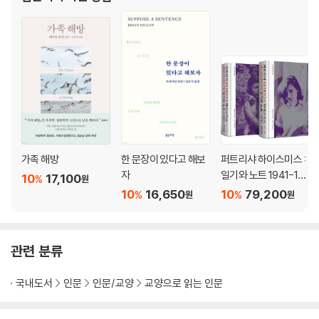
가족 해방
한 문장이 있다고 해보
퍼트리샤 하이스미스 :
자
일기와 노트 1941-199
10
17,100
%
원
5
10
16,650
10
79,200
%
%
원
원
관련 분류
국내도서
인문
인문/교양
교양으로 읽는 인문