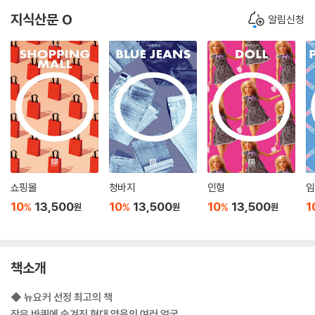
지식산문 O
알림신청
쇼핑몰
청바지
인형
임
10
13,500
10
13,500
10
13,500
1
%
%
%
원
원
원
책소개
◆ 뉴요커 선정 최고의 책
작은 바퀴에 숨겨진 현대 양육의 여러 얼굴