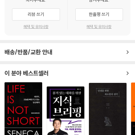
두었고, 단 몇 분 만에 “저기! 누구 애예요?”라는 외침과 함께 아동 방임범
놀라운 점은 존재 그 자체일 것이다. (…) 하나같이 뛰어나고, 매력적이며,
으로 오해받을 뻔한 경험을 한다.
사고를 자극해주고 유익하다.
리뷰 쓰기
한줄평 쓰기
- 제니퍼 보트 야코비시 (〈워싱턴 인디펜던트 리뷰 오브 북스〉)
‘유아차를 끄는’ 동안에 양육자는 끊임없이 사람들의 시선에 노출된다. 특
혜택 및 유의사항
혜택 및 유의사항
히 여성들에게, “비합리적인 기대”(80쪽)의 형태로 더욱 강하게 작동한
유익하고 재미있다. (…) 주머니에 넣고 다니다가 삶이 지루할 때 꺼내 읽
다. “여성이 어머니이기 때문에 존경받을 만하다”(124쪽)는 관념은 19세
기 완벽하다.
기 빅토리아시대의 유물처럼 들리지만, 오늘날에도 ‘돌봄은 엄마가 해야
한다’ ‘모성애는 순수하다’ 같은 편견은 여전히 사회 곳곳에 뿌리내려 있다.
배송/반품/교환 안내
- 새라 머독 (〈토론토 스타〉)
이러한 내면화된 의식들은 ‘좋은 엄마’가 되어야 한다는 압박으로 이어지
고 그로인해 여성 양육자들은 수치감과 죄책감에 시달린다.
내 생각에 이 시리즈는 미국에서 가장 한결같이 흥미로운 논픽션 책 시리
이 분야 베스트셀러
즈다.
그 결과는 아이를 위해 더 많이, 더 좋은 물건을 구매하게 만드는 소비주의
- 메건 볼퍼트 (〈팝매터스〉)
육아 문화로 이어진다. 유아 용품 기업은 부모의 두려움을 자극하는 마케
팅을 강화하고, 다른 문화권의 새로운 육아법들이 소개될수록 부모가 느끼
재미있고, 생각을 자극하며, 시적이다. (…) 이 작은 책들은 종이책을 좋아
는 불안은 커져만 간다. 저자는 이러한 현실적인 감정과, 문제들을 마주하
하는 사람들의 꿈이다.
고 자신의 경험을 바탕으로 그 불안의 근원을 천천히 더듬어간다.
- 존 팀페인 (〈필라델피아 인콰이어러〉)
유아차는 현대 육아의 복잡한 상징을 담은 세계이자 각 가정마다 고유한
사연과 시간이 얽혀 있는 개별적 공간이다. 이 책을 다 읽고 나면 거리에서
권당 2만 5천 단어로 짧지만, 이 책들은 결코 가볍지 않다.