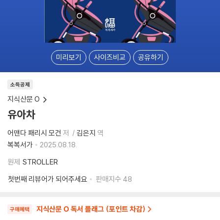
미리보기
사이즈비교
공유하기
소득공제
지식산문 O
유아차
어맨다 패리시 모건
저
김은지
역
복복서가
2025.08.18.
원제
STROLLER
첫번째 리뷰어가 되어주세요
판매지수
48
지식산문 O 독서 플래그 (포인트 차감)
구매혜택