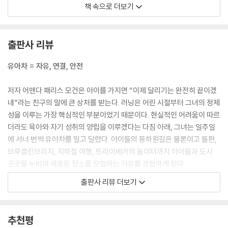
존까지 보장해주는 투자보다 더 가치 있는 일이 있을까?
책 속으로 더보기
--- p.39
유아차는 빅토리아시대에서 온 것처럼 느껴지는데 그건 유아차가 정말로
출판사 리뷰
빅토리아시대 물건처럼 보여서만이 아니라 그 소란스러운 경직성이 가정
숭배와 그 시대를 정의했던 이상화된 모성 및 여성성 관념을 은근히 드러
유아차 = 자유, 연결, 안전
내 보이기 때문이다. 지금의 트래블 시스템과 탄소섬유 러닝 유아차가 우
리 시대에 관한 무언가를 드러내는 것처럼 말이다.
저자 어맨다 패리스 모건은 아이를 가지면 “이제 달리기는 완전히 끝이겠
--- p.132~133
네”라는 친구의 말에 큰 상처를 받는다. 러닝은 어린 시절부터 그녀의 정체
성을 이루는 가장 핵심적인 부분이었기 때문이다. 현실적인 어려움이 따르
유아 용품에 대한 마케팅의 상당수는 부모의 두려움에 기반한다. 테러나
더라도 육아와 자기 성취의 양립을 이루겠다는 다짐 아래, 그녀는 일주일
정치 분쟁, 신종 코로나 바이러스 변이에 대한 두려움이 뉴스 시청률을 좌
에 서너 번씩 유아차를 밀고 달렸다. 아이들의 등하원길은 물론이고 들판,
우하는 것처럼, 유아 용품을 살 때 일부 부모들이 수행하는 거의 광신도적
브루클린브리지, 지하철 여행, 트라이베카의 놀이터까지 아이들과 도시
이라고 할 수밖에 없는 조사 뒤에는 자신이 부적격한 부모일까봐 두려워하
곳곳을 누비며 새로운 장소를 모험하는 자유를 경험하게 된다.
는 마음이 있다.
출판사 리뷰 더보기
--- p.150
나는 유아차 덕분에 내가 사랑하는 모험에 테아와 사이먼을 데려갈 수 있
었다. (…) 어파베이비 비스타 옆에서 유난히 꾀죄죄해 보이는 내 유아차.
새로워진 사이트에는 “엄마로서의 죄책감은 이제 그만!”이라는 카피가 걸
캐노피 위에 핀 곰팡이를 보며 부끄러워했던 기억은 내가 아이들과 함께
추천평
려 있었다. 나는 더 혼란스러워졌다. 무엇에 대한 죄책감이란 말인가? 체
횡단한 그 모든 길 위의 시간이 우리를 변화시켰다는 생각에 금세 떠밀려