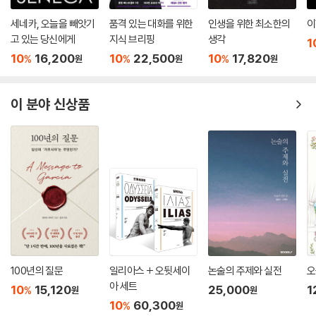
마주치는 유아차를 예전처럼 무심히 지나치기는 어려울 것이다. 유아차에
- 마리나 벤저민 (〈뉴 스테이츠먼〉)
실린 돌봄의 명과 암이 함께 눈에 들어올 테니까.
세네카, 오늘을 빼앗기
품격 있는 대화를 위한
인생을 위한 최소한의
이
고 있는 당신에게
지식 브리핑
생각
1
이 시리즈의 즐거움은 (…) 각 저자들이 자신이 맡은 물건이 겪어온 다양한
10
16,200
10
22,500
10
17,820
%
%
%
원
원
원
변화들과 조우하는 데 있다. 물건이 무대 중앙에 정면으로 앉아 행동을 지
시한다. 물건이 장르, 연대기, 연구의 한계를 결정한다. 저자는 자신이 선택
했거나 나 자신을 선택한 사물로부터 단서를 얻어야 한다. 그 결과 놀랍도
이 분야 신상품
록 다채로운 시리즈가 탄생했으며, 이 시리즈에 속한 책들은 그 자체로 하
나의 작품이다.
- 줄리언 예이츠 (〈로스앤젤레스 리뷰 오브 북스〉)
지식산문 O 시리즈는 아름답고 단순한 전제를 두었다. 각 책은 특정 사물
에 초점을 맞춘다. 이 사물은 평범하거나 예상치 못한 것일 수도 있고, 유머
러스하거나 정치적으로 시의적절할 수도 있다. 어떤 사물이든 이 책은 각
사물 이면에 숨겨진 풍부한 이야기를 드러낸다.
- 크리스틴 로 (〈북 라이엇〉)
100년의 질문
일리아스 + 오뒷세이
논술의 주제와 실전
오
아 세트
10
15,120
25,000
1
%
원
원
롤랑 바르트와 웨스 앤더슨 사이 어딘가의 감성.
10
60,300
%
원