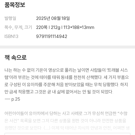
품목정보
발행일
2025년 08월 18일
쪽수, 무게, 크기
220쪽 | 212g | 113*188*13mm
ISBN13
9791191114942
책 속으로
나는 하는 수 없이 기온이 영상으로 풀리는 날이면 사람들이 ‘트래블 시스
템’이라 부르는 것에 테아를 태워 동네를 천천히 산책했다. 세 가지 부품으
로 구성된 이 유아차를 주문해 처음 받아보았을 때는 무척 당황했다. 하지
만 금세 적응했고 그것은 곧 내 삶에 없어서는 안 될 것이 되었다.
--- p.25
어린아이들이 유아차에서 당하는 사고 사례로 그가 무심히 언급한 “수많
은 사건” 목록을 보면 그저 다른 상품을 원한 것이 아니라 안전한 상품을
원했던 것으로 보인다. (…) 이제 막 태어난 자식의 안녕과 안전, 어쩌면 생