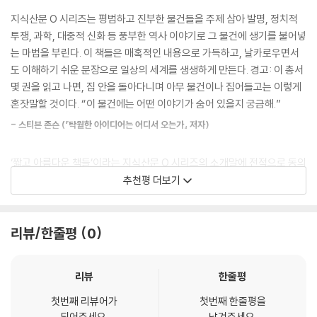
중? 아니면 아이를 두고 운동하는 것? 그것도 아니면 운동을 하지 않는
갔다. _203~204쪽
지식산문 O 시리즈는 평범하고 진부한 물건들을 주제 삼아 발명, 정치적
것?
투쟁, 과학, 대중적 신화 등 풍부한 역사 이야기로 그 물건에 생기를 불어넣
--- p.180
한편 육아는 아이를 중심으로 세상이 재편되는 과정이며 그 속에서 양육자
는 마법을 부린다. 이 책들은 매혹적인 내용으로 가득하고, 날카로우면서
의 이름과 정체성은 지워지기 쉽다. 유아차는 양육자가 그런 고립의 순간
도 이해하기 쉬운 문장으로 일상의 세계를 생생하게 만든다. 경고: 이 총서
우리의 유아차는, 정확히 말하자면 ‘우리의 많은 유아차는’ 어린아이를 돌
에서 벗어나 세상과 연결될 수 있도록 이끌어주기도 한다. 저자는 비슷한
몇 권을 읽고 나면, 집 안을 돌아다니며 아무 물건이나 집어들고는 이렇게
보면서는 불가능하리라고 생각했던 것들을 가능하게 해주었다.
또래의 아이를 키우는 엄마 모임에 참여하여 유아차를 세워두고 나누는 대
혼잣말할 것이다. “이 물건에는 어떤 이야기가 숨어 있을지 궁금해.”
--- p.203
화가 공동체의식을 느끼고, 존재감을 회복하게 해주었다고 술회한다. 이는
- 스티븐 존슨 (『탁월한 아이디어는 어디서 오는가』 저자)
유아차의 물리적 구조 덕분이기도 하다. 아이와 양육자가 각자의 자리에서
나란히 이동할 수 있는 설계는, 서로를 가까이 두면서도 적당한 간격을 유
‘짧고 아름다운 책들’이라는 지식산문 O 시리즈의 소개말에 전적으로 동의
지하게 한다. 그 미묘한 거리감은 독립성과 연결감을 동시에 가능하게 만
한다. (…) 이 책들은 우리가 당연하게 생각했던 일상의 부분들을 다시 한
추천평 더보기
들며, 오히려 더 깊은 안전함을 느끼게 해주는 장치가 된다.
번 돌아보도록 영감을 준다. 이는 사물 자체에 대해 배울 기회라기보다 자
기 성찰과 스토리텔링을 위한 기회다. 지식산문 O 시리즈는 우리가 경이로
유아차 = 속박, 편견, 불안
운 세계에 둘러싸여 있다는 사실을 상기시켜준다. 우리가 그것을 주의깊게
리뷰/한줄평
0
바라보기만 한다면.
유아차는 아이와 양육자에게 이동의 자유를 선물해주었지만 역설적으로
속박하기도 한다. 부피가 큰 유아차는 계단이나 턱이 높은 인도를 통과하
- 존 워너 (〈시카고 트리뷴〉)
리뷰
한줄평
기 어렵고, 아이를 태운 채로는 잠시도 시선을 거둘 수 없다. 저자는 첫째
아이를 유치원에 데려다주는 동안 둘째가 탄 유아차를 놀이터에 잠시 세워
첫번째 리뷰어가
첫번째 한줄평을
손바닥 크기의 아름다운 책 속에 이렇게나 탁월한 글이라니, 이 시리즈의
되어주세요.
남겨주세요.