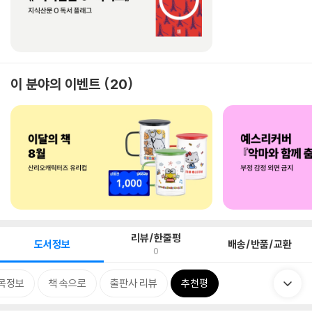
이 분야의 이벤트
20
리뷰/한줄평
도서정보
배송/반품/교환
0
목정보
책 속으로
출판사 리뷰
추천평