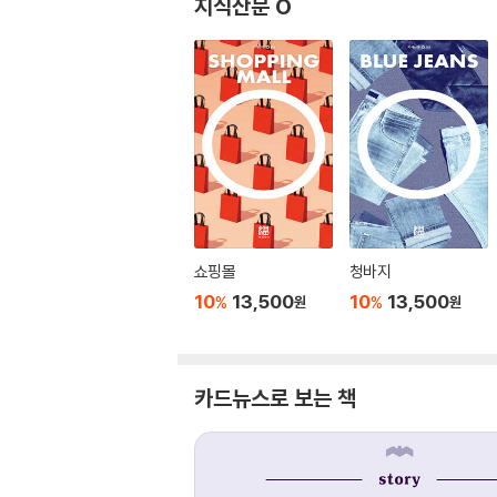
지식산문 O
쇼핑몰
청바지
10
13,500
10
13,500
%
%
원
원
카드뉴스로 보는 책