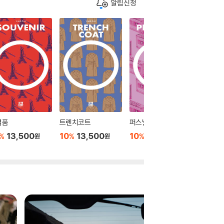
알림신청
념품
트렌치코트
퍼스널 스테레오
여행가
13,500
10
13,500
10
13,500
10
1
%
%
%
%
원
원
원