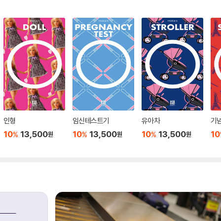
인형
임신테스트기
유아차
기
10
13,500
10
13,500
10
13,500
10
%
%
%
원
원
원