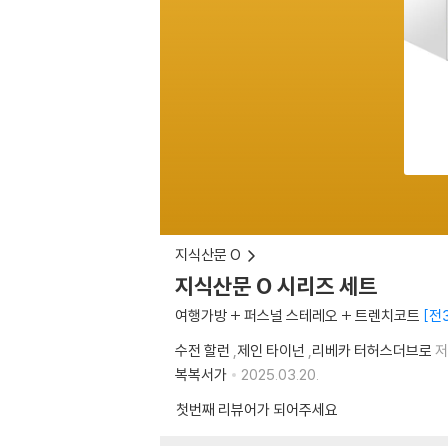
지식산문 O
지식산문 O 시리즈 세트
여행가방 + 퍼스널 스테레오 + 트렌치코트
전
수전 할런
,
제인 타이넌
,
리베카 터허스더브로
저
복복서가
2025.03.20.
첫번째 리뷰어가 되어주세요