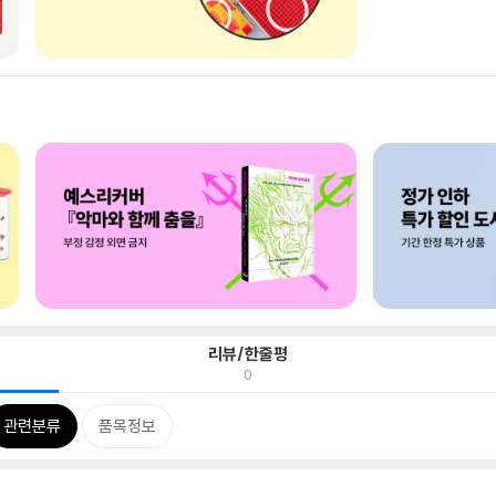
리뷰/한줄평
0
관련분류
품목정보