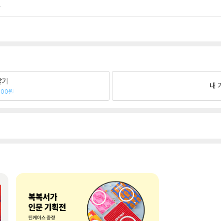
.
팔기
내 
800원