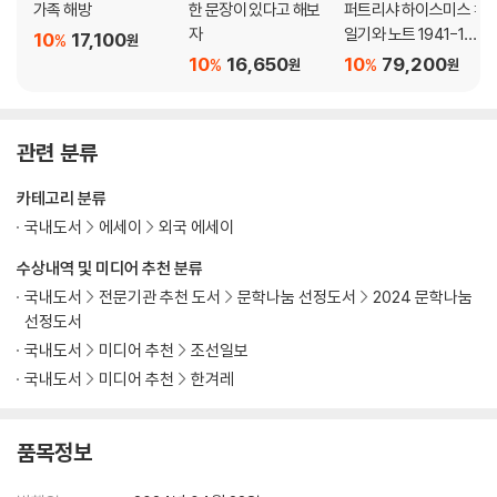
가족 해방
한 문장이 있다고 해보
퍼트리샤 하이스미스 :
자
일기와 노트 1941-199
10
17,100
%
원
5
10
16,650
10
79,200
%
%
원
원
관련 분류
카테고리 분류
국내도서
에세이
외국 에세이
수상내역 및 미디어 추천 분류
국내도서
전문기관 추천 도서
문학나눔 선정도서
2024 문학나눔
선정도서
국내도서
미디어 추천
조선일보
국내도서
미디어 추천
한겨레
품목정보