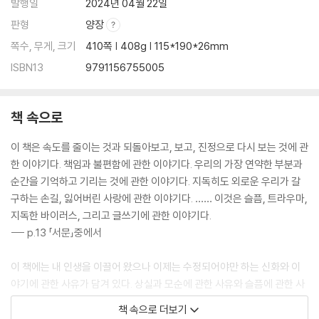
발행일
2024년 04월 22일
판형
양장
쪽수, 무게, 크기
410쪽 | 408g | 115*190*26mm
ISBN13
9791156755005
책 속으로
이 책은 속도를 줄이는 것과 되돌아보고, 보고, 진정으로 다시 보는 것에 관
한 이야기다. 책임과 불편함에 관한 이야기다. 우리의 가장 연약한 부분과
순간을 기억하고 기리는 것에 관한 이야기다. 지독히도 외로운 우리가 갈
구하는 손길, 잃어버린 사랑에 관한 이야기다. …… 이것은 슬픔, 트라우마,
지독한 바이러스, 그리고 글쓰기에 관한 이야기다.
--- p.13 「서문」중에서
이 책에는 내 인생을 이끌어 왔으나 이제는 수정되어야만 하는 신화와 이
야기에 관한 사유가 담겨 있다. 상실과 모순에 관한 사유와 슬픔에 관한 사
유도 있다. 애도 되지 못하고 나누어지지 못한, 소화되지 못한 슬픔이 너무
책 속으로 더보기
나 많다.