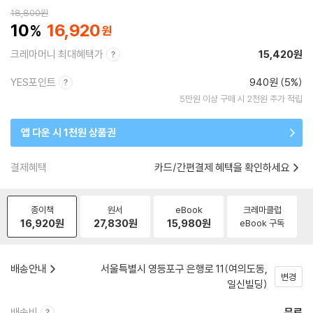
18,800
원
10
16,920
크레마머니 최대혜택가
15,420원
YES포인트
940원 (5%)
5만원 이상 구매 시 2천원 추가 적립
앱 다운 시 1천원 상품권
결제혜택
카드/간편결제 혜택을 확인하세요
종이책
원서
eBook
크레마클럽
16,920
원
27,830
원
15,980
원
eBook 구독
배송안내
서울특별시 영등포구 은행로 11(여의도동,
변경
일신빌딩)
배송비
무료