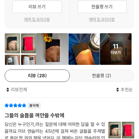
아가는 책.
리뷰 쓰기
한줄평 쓰기
이브 엔슬러는 세상에 의해 ‘비정상’으로 규정되어 하릴없이 미끄러지는
쏘지도 물지도 못하는 매미들에게
이들이 더 이상 사라지지 않도록 ‘단어로 쌓아올린 벽’을 만들었고 또 그렇
- 칼 번스타인 (《워터게이트》공저자, 퓰리처상 수상 기자)
유일한 방어책은 수백만 마리가 일제히 함께 날아오르는 것.
혜택 및 유의사항
혜택 및 유의사항
게 벽을 쌓아가며 ‘나’를 지켜냈다. 아무도 돌아보지 않는 사람들을 이곳에
--- p.243 「매미」중에서
존재시키기 위해 그가 부단히 쌓아올리는 단어들은 어느 때에는 단단한 세
깊이 느끼고, 사려 깊고, 서정적인 이 책은 보다 정의로운 세상을 위해 모든
상에 균열을 내는 날카로운 유리조각 같기도, 또 어느 때에는 외로운 우리
인류가 자신의 과거를 충분히 고려할 필요와 개인적, 정치적 연결에 대한
나는 살을 맞대야 했다. 내 육체가 누군가와 연결되어 있다는 감각이 필요
의 살갗을 덮어주는 부드러운 천 같기도 하다. 어떤 저항은 단어를 쌓아가
11
성찰을 제공한다. 우아하고 지금 우리에게 필요한 책.
했다. 그 덕분에 나는 지독한 외로움에 빠져 죽지 않을 수 있었다. 연결은
는 것만으로도 완성된다는 것을, 이브 엔슬러는 자신의 온 생애로 증명해
더보기
- 커커스 리뷰
내가 세상에 존재한다는 감각을 잃지 않게 해주었다.
보인다. 《그들의 슬픔을 껴안을 수밖에》는 한 사람이 치열하게 걸어온 평
--- p.277 「만질 수 없다면 우리는 무엇이지?」중에서
생의 궤적이자 뒤엉킨 슬픔의 덩어리, 미래를 향한 찬가다.
리뷰
28
한줄평
2
자유와 선택할 권리가 주는 달콤함을 한 번이라도 맛보았다면, 내 몸을 진
다른 어떤 미래도 없다는 듯이 사유하고 행동하라
정 소유해 보았다면, 진실로 해방되어 내 몸의 무한한 가능성을 알았다면,
세상이 정말로 그렇게 바뀔 때까지
리뷰전체
추천순
내 몸의 주체가 되어 내 모든 구멍에서 솟구치는 그 생명력을 느껴보았다
면, 그것을 포기할 수는 없지요. 그 무엇이 가로막는다 해도요.
그렇다면 우리는 이 슬픔들을 어떻게 해결할 것인가? 우리는 우리에게 주
종이책
--- p.339 「여기는 우리의 세상이에요」중에서
어진 현실만이 전부라는 착각에 타인의 슬픔을 알려고 하지 않고 고립된
그들의 슬픔을 껴안을 수밖에
채 병들고 있다. 어쩌면 우리는 팬데믹 이전부터 고립되어 있었는지도 모
이브는 급진적인 사람이에요. 저는 급진적radical이라는 단어가 좋아요.
당신은 누구인가,라는 질문에 대해 어떠한 답을 할 수 있
른다. 팬데믹이 우리를 단절시킨 것이 아니라 우리가 이미 단절되어 있음
왜냐면 그것은 뿌리를 찾아간다는 뜻이니까요. 여러분, 지금이 바로 급진
을까요.이브 엔슬러는 45년에 걸쳐 써온 글들을 주제별
을 드러내준 것일 뿐. 무한경쟁과 각자도생이 시대정신이 된 이 세계에서
로 묶어 한 권의 책을 냈어요. 이 책에는 이브 엔슬러의 인
적인 변화를 꾀할 때입니다. 우리 몸을 되찾고 춤추고 북을 울리며 일어날