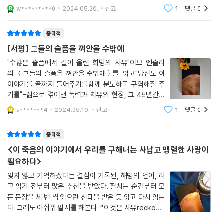
통해 이러한 주제들을 심도 있게 다루며 독자들에게 중요한 메시지를 전달
w*********0
2024.05.20.
신고
1
댓글
0
합니다.책의 첫
종이책
[서평] 그들의 슬픔을 껴안을 수밖에
"수많은 슬픔에서 길어 올린 희망의 사유"이브 엔슬러
의 ＜그들의 슬픔을 껴안을 수밖에＞를 읽고"당신도 이
이야기를 끝까지 들어주기를함께 분노하고 구역해질 주
기를"-삶으로 겪어낸 폭력과 치유의 현장, 그 45년간의
기록- 물건처럼 취급되어지고, 유린 당하고, 잊혀지고, 보
s*******4
2024.05.10.
신고
1
댓글
0
이지는 않는 존재가 되고, 고통이 아무 의미도 없는 일이
되어버리는 일이 지금 현재에도 일어나고 있다.
종이책
<이 죽음의 이야기에서 우리를 구해내는 사납고 맹렬한 사랑이
필요하다>
잊지 않고 기억하겠다는 결심이 기록된, 해방의 언어, 라
고 읽기 전부터 많은 추천을 받았다. 펼치는 순간부터 모
든 문장을 세 번 씩 읽으란 신탁을 받은 듯 읽고 다시 읽는
다. 그래도 아쉬워 필사를 해본다. “이것은 사유reckonin