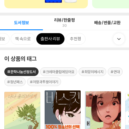
리뷰/한줄평
도서정보
배송/반품/교환
30
정보
책 속으로
출판사 리뷰
추천평
이 상품의 태그
#문학나눔선정도서
#크레마클럽에있어요
#희망의메시지
#연대
#청년패스
#저항과투쟁이야기