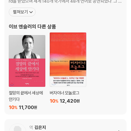
rd을 받았으며 세계 140개 국가에서 48개 언어로 공연되었다. 그 후
<레모네이드Lemonade>, <특별 조치Extraordinary Measures
펼쳐보기
>, <필요한 목표들Necessary Targets>, <굿바디The GoodBo
dy>, <감정적 동물Emotional Creature>, <프룻 트릴로지Frui
이브 엔슬러
의 다른 상품
절망의 끝에서 세상에
버자이너 모놀로그
안기다
10
12,420
%
원
10
11,700
%
원
역
김은지