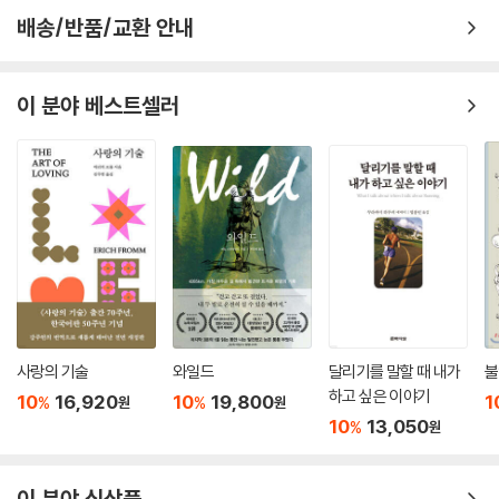
배송/반품/교환 안내
이 분야 베스트셀러
사랑의 기술
와일드
달리기를 말할 때 내가
불
하고 싶은 이야기
10
16,920
10
19,800
1
%
%
원
원
10
13,050
%
원
이 분야 신상품