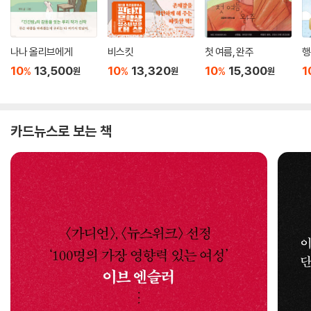
나나 올리브에게
비스킷
첫 여름, 완주
행
10
13,500
10
13,320
10
15,300
1
%
%
%
원
원
원
카드뉴스로 보는 책