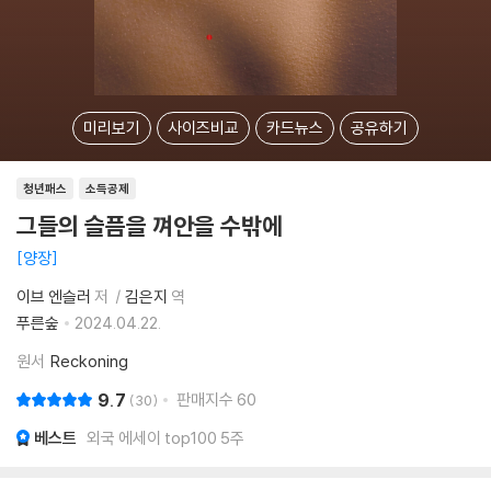
미리보기
사이즈비교
카드뉴스
공유하기
청년패스
소득공제
그들의 슬픔을 껴안을 수밖에
양장
이브 엔슬러
저
김은지
역
푸른숲
2024.04.22.
원서
Reckoning
9.7
판매지수
60
30
베스트
외국 에세이 top100 5주