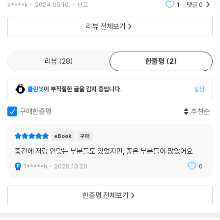
g에 관한 이야기다.”“사유하기와 그것에서 파생되는 되
k****k
2024.05.10.
신고
1
댓글
0
돌아보기, 이해하기, 책임지기 같은 것들은 시간과 관심
을 요구한다. 아주 길고 고요한 진공 상태
리뷰 전체보기
리뷰
28
한줄평
2
클린봇
이 부적절한 글을 감지 중입니다.
설정
구매한줄평
추천순
eBook
구매
중간에 저랑 안맞는 부분들도 있었지만, 좋은 부분들이 많았어요
1*****h
2025.10.20.
0
한줄평 전체보기