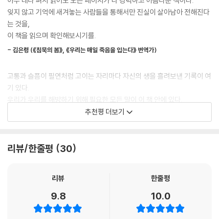
아무 데나 펴서 읽어도 모든 페이지가 다 강력하고 아름다운 책이다.
내가 먼 부카부 판지 병원에서 그랬듯 당신도 내 이야기를 끝까지 들어주
기록하며 이브 엔슬러는 우리 모두에게 요구한다. 나의 아픔과 다른 이의
잊지 않고 기억에 새겨놓는 사람들을 통해서만 진실이 살아남아 전해진다
기를, 마음을 열어주기를, 함께 분노하고 구역질해 주기를.
아픔에서 시선을 돌리지 말 것을. 이 현실을 마주한 이상, 진실이 무섭고 섬
는 것을,
--- p.140 「죽음에 내몰린 여자들과 그들을 돕는 남자」중에서
뜩하더라도 모른 척 말 것을. 이 모든 절망에 굴하지 않고 함께 더 나은 세
이 책을 읽으며 확인해보시기를.
상을 사유해 줄 것을.
문화가 바뀌지 않고 가부장제가 완전히 해체되지 않는 한, 우리는 영원히
- 김은령 (《침묵의 봄》, 《우리는 매일 죽음을 입는다》 번역가)
같은 쳇바퀴를 돌게 된다. 이 지구에서 계속 살아가기 위해서는 좀 더 진보
이 모든 시대의 슬픔을 껴안고
적인 방식을 상상해야만 한다.
고통과 슬픔이 필연처럼 고이는 자리마다 자신의 생을 흘려보낸 기록이 여
타오르는 글로 저항하기
--- pp.187-188 「재난 가부장제」중에서
기 있다.
우리가 우리를 해방하기 위해 필요한 모든 말이 이 책 안에 있다.
이브 엔슬러의 슬픔은 그가 만나온 타인들의 슬픔과 뒤엉켜 시대의 슬픔이
우리가 말하기 두려워하는 이야기 중 하나는 우리 인간이 별로 만들어진
추천평 더보기
된다. 그래서 이 책은 “너무 늦어버린 슬픔”이 흘러 모인 형상이다. 이브 엔
- 장일호 (《슬픔의 방문》 저자,〈시사IN〉 기자)
것만큼이나 슬픔으로 만들어져 있기도 하다는 사실이다.
슬러는 자신의 슬픔을 집요하게 파헤치며 나아간다. 친족 성폭력과 가정폭
--- p.199 「슬픔이 나를 기다리고 있다」중에서
력으로 얼룩진 그의 어린 시절을 지나 난민, 노숙자, 여성, 에이즈 환자 등
이 책은 우리 세상의 공분, 거짓, 부당함, 잔인함이라는 진실을 꿰뚫어 본
리뷰/한줄평
30
사회가 외면한 사람들의 슬픔까지 기꺼이 자신의 슬픔으로 껴안는다. 모두
다. 동시에 고통받는 인류에 대한 사랑의 기록이기도 하며, 우리 인류의 무
어린 시절 내내 나는 중력을 거스르기 위해 사력을 다했다. 두려움을 없앨
의 슬픔을 껴안은 이브 엔슬러는 글을 쓸 수밖에 없다. 글쓰기만이 이 혼돈
한한 용기와 연민을 드러내고 기념한다.(…) 처음부터 끝까지 진정한 영감
수는 없었으므로 연습을 해야 했다. 추락하더라도 산산이 부서지지는 않는
과 폭력 속에 숨은 의미를 찾아주었기에. 그는 세상이 의도적으로 주목하
을 주는 책이다.
리뷰
한줄평
연습을. 나는 아래로 떨어지면서도 공중제비를 도는 하이다이버high div
지 않는 아픔을 목격하고 그것이 지금 여기 이곳에 존재했음을 글쓰기로
- 가보 마테 (《정상이라는 환상》 저자)
er가 되어 높은 벼랑에서 뛰어내렸다. 그 추락하는 자유, 미친 생동감, 눈
9.8
10.0
증언한다. 그래서 이 고통은 실재가 되어 자신을 지우려 했던 세상에 저항
부시게 찬란한 위험.
한다. 그의 글쓰기는 저항이다.
--- p.228 「추락할 때 할 수 있는 것은 추락뿐」중에서
정의가 없으면 자유도, 진실도 없으며, 완전한 삶도 없다는 본질을 향해 나