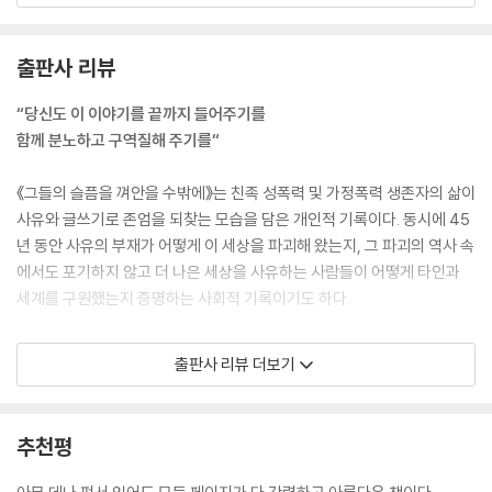
--- p.21 「서문」중에서
출판사 리뷰
나는 글에서 이것을 발견했다. 글은 내 친구였다. 글은 나무가 우거진 오솔
길을 달리는 내 작은 기차였다. 글은 타올랐다. 글은 힘이었다. 글은 창을
“당신도 이 이야기를 끝까지 들어주기를
열었다. 글은 내 옷을 벗겨 냈다. 글은 일을 꾸몄다. 비명을 질렀다. 글은 저
함께 분노하고 구역질해 주기를“
항이었다.
--- pp.28-29 「글은 타올랐다」중에서
《그들의 슬픔을 껴안을 수밖에》는 친족 성폭력 및 가정폭력 생존자의 삶이
사유와 글쓰기로 존엄을 되찾는 모습을 담은 개인적 기록이다. 동시에 45
당신은 나를 두려워하고 있군요. 그런 당신의 모습이 보여요. 나를 바라보
년 동안 사유의 부재가 어떻게 이 세상을 파괴해 왔는지, 그 파괴의 역사 속
지 않는 당신. 나를 보지 않으려고 안간힘을 쓰는 당신. (…) 내 존재가 당신
에서도 포기하지 않고 더 나은 세상을 사유하는 사람들이 어떻게 타인과
에게도 무슨 일이든 일어날 수 있다는 사실을 상기시켜요.
세계를 구원했는지 증명하는 사회적 기록이기도 하다.
--- pp.50-51 「나도 한때는 유쾌한 사람이었어요」중에서
이브 엔슬러는 콩고민주공화국 판지 병원에서 내전에 휩쓸려 성폭행을 당
출판사 리뷰 더보기
하지만 감히 말하건대, 거짓 속에 사는 것은 삶을 반만 사는 것과 같습니다.
한 여성들을 만난다. 전쟁에 의해 순식간에 인권과 존엄이 짓밟힌 그들은
나의 진짜 이야기를 시작하고 나서야 저도 진정한 행복이 무엇인지, 자유
개인이 감당하기 어려운 상처에도 불구하고 미래를 꿈꾼다. 희망을, 삶을
가 무엇인지 알게 되었어요.
놓지 않는다. 그리고 그들 곁에는 그들이 겪은 상처와 경험에 공감하며 회
추천평
--- p.122 「웃음을 멈추고 함께 싸워주기를」중에서
복을 돕는 사람들이 있다. 이들 모두 이 세상의 잘못을 바로잡기 위해 기꺼
이 사유하고 저항하는 사람이다. 이런 이들의 이야기를 찾아다니고 글로