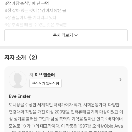
3장 가장 중심부에 난 구멍
4장 살아 있는 것이 유감이지 않은 몸
5장 슬픔이 나를 기다리고 있다
6장 추락할 때 할 수 있는 것은 추락뿐
7장 나를 품어주고 감싸줄 무언가
목차 더보기
8장 이제야 느닷없이 던져진 가장 중요한 질문
에필로그
저자 소개
2
감사의 글
출처
저
이브 엔슬러
관심작가 알림신청
Eve Ensler
토니상을 수상한 세계적인 극작가이자 작가, 사회운동가다. 다양한
연령대와 직업을 가진 여성 200명을 인터뷰해 금기의 대상이었던 여
성 성기를 둘러싼 고민과 남성 폭력의 기억을 담아낸 연극 <버자이너
모놀로그>가 그의 대표작이다. 이 작품은 1997년 오비상Obie Awa