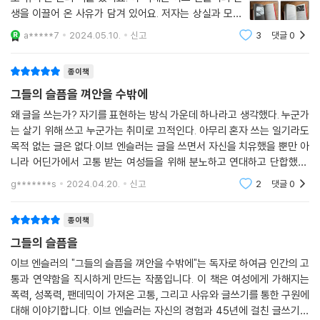
단절되기는 쉽고 사유하기는 어렵다. 그러나 그렇기에 우리는 더 치열하게
생을 이끌어 온 사유가 담겨 있어요. 저자는 상실과 모순
때입니다.
사유하고 연결되어야 한다. 타인의 아픔을 기꺼이, 있는 그대로 목격할 용
에 관한 사유와 슬픔에 관한 사유, 애도도 되지 못하고 나
--- p.360 「이브의 혁명」중에서
a*****7
2024.05.10.
신고
3
댓글
0
기를 내야 한다.
누어지지 못한, 소화되지 못한 슬픔이 너무나 많다고, 그
래서 이 책은 '어떤 슬픔의 형상'이라고 표
연대란 그것이 모두의 문제임을 의미합니다. 우리는 이 안에서 모두 평등
종이책
《그들의 슬픔을 껴안을 수밖에》에서 말하는 진정한 사유는 “기억하기, 인
하다고요. 동맹은 서로 간의 거리를 보장해주기에 안락합니다. 연대는 위
식하기. 책임지기의 행위를 수반”하고 “눈앞에 있으나 우리가 바라보기를
그들의 슬픔을 껴안을 수밖에
험을 더 무릅쓰고 더 직접적이며 더 급진적이고 더 강렬하고 더 헌신합니
거부하는 바로 그것에서 눈을 돌리지 않고 들여다보고 살펴보고 수치심을
왜 글을 쓰는가? 자기를 표현하는 방식 가운데 하나라고 생각했다. 누군가
다. 기꺼이 선을 넘어 우리 모두를 위해 투쟁하는 일이에요.
기꺼이 끌어안으라고 요구하”는 것이다. 사유에는 “실수와 잘못, 악행을
는 살기 위해 쓰고 누군가는 취미로 끄적인다. 아무리 혼자 쓰는 일기라도
--- p.364 「“고통으로 가득 찬 춤추는 나라의 사람이 되어”」중에서
인정하고 사과하면 필요하다면 생각이나 행동을 바꾸는 일까지도” 포함된
목적 없는 글은 없다.이브 엔슬러는 글을 쓰면서 자신을 치유했을 뿐만 아
다. 지금 우리에게는 세상을 바꿀, 행동하는 사유가 필요하다. 이제 이 책은
니라 어딘가에서 고통 받는 여성들을 위해 분노하고 연대하고 단합했다.
단절된 우리가 다시 연결되기 위한 더 깊고 넓은 사유의 길잡이가 되어줄
이 책은 고발이자 고백이며 끝내는 사랑이었다.저자는 어릴 적 아버지에게
g*******s
2024.04.20.
신고
2
댓글
0
강간을 당하고
것이다.
종이책
그들의 슬픔을
이브 엔슬러의 "그들의 슬픔을 껴안을 수밖에"는 독자로 하여금 인간의 고
통과 연약함을 직시하게 만드는 작품입니다. 이 책은 여성에게 가해지는
폭력, 성폭력, 팬데믹이 가져온 고통, 그리고 사유와 글쓰기를 통한 구원에
대해 이야기합니다. 이브 엔슬러는 자신의 경험과 45년에 걸친 글쓰기를