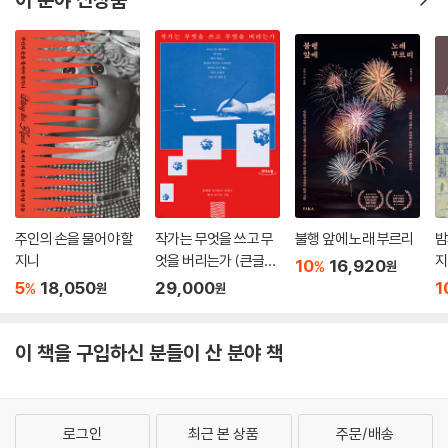
주인의 손을 물어야 할
작가는 무엇을 쓰고 무
불행 앞에 노래 부르리
밤
지니
엇을 버리는가 (큰글자
지
10
16,920
%
원
도서)
5
18,050
29,000
1
%
원
원
이 책을 구입하신 분들이 산 분야 책
로그인
최근 본 상품
주문/배송