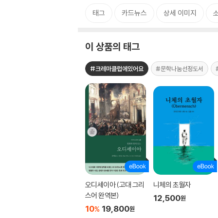
태그
카드뉴스
상세 이미지
이 상품의 태그
#크레마클럽에있어요
#문학나눔선정도서
오디세이아 (고대 그리
니체의 초월자
스어 완역본)
12,500
원
10
19,800
%
원