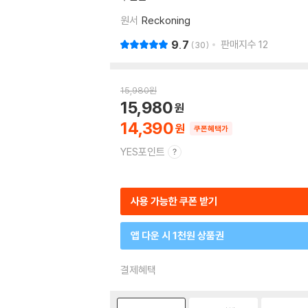
원서
Reckoning
9.7
판매지수
12
30
15,980
원
15,980
14,390
쿠폰혜택가
YES포인트
사용 가능한 쿠폰 받기
앱 다운 시 1천원 상품권
결제혜택