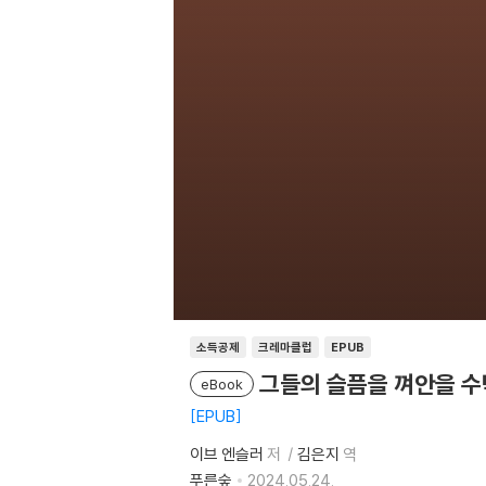
소득공제
크레마클럽
EPUB
그들의 슬픔을 껴안을 
eBook
EPUB
이브 엔슬러
저
김은지
역
푸른숲
2024.05.24.