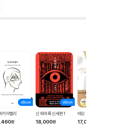
 마키아벨리
신 퇴마록 신세편 1
테오
신 퇴마록
,460
18,000
17,000
18,00
원
원
원