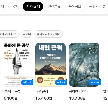
소개
목차
저자 소개
관련분류
품목정보
출판사 리뷰
#희망의메시지
#연대
#저항과투쟁이야기
독하게 돈 공부
내면 근력
공허한 십자가
일
16,100
15,400
13,700
12
원
원
원