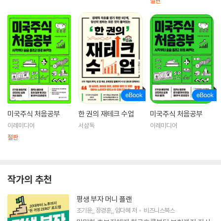
절판
미국주식 처음공부
한 권의 재테크 수업
미국주식 처음공부
이레미디어
서삼독
이레미디어
절판
작가의 추천
평생 부자 머니 플랜
조기윤
,
장경훈
,
임다혜
저
비즈니스북스