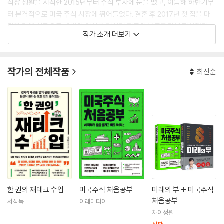
직장 생활을 시작한 2015년부터 주식 투자에 눈을 떴고, 이듬해 하반기부
터 본격적으로 미국 주식 시장에 뛰어들었다. 결혼 후 2017년 첫 집을 마
련한 것을 시작으로, 6번의 이사를 거치며 지금의 보금자리에 정착했다.
작가 소개 더보기
이 과정에서 얻은 실전 경험을 바탕으로 수많은 이들의 ‘내 집 마련 전도
사’를 자처하기도 했다. 직접 부딪히며 경험하는 것을 선호하며, 그 과정에
서 얻은 지식을 주변 사람들과 나누는 일에서 큰 기쁨을 느낀다. ‘아는 것은
작가의 전체작품
최신순
나누고, 모르는 것은 배운다’라는 모토 아래 18년째 블로그 ‘수미숨 월
드’를 운영 중이며, 네이버 경제·비즈니스 분야 공식 인플루언서로 활발히
글을 쓰고 있다. 지은 책으로 《미국주식 처음공부》가 있다.
네이버 블로그 https://blog.naver.com/sum7788
쓰레드 https://www.threads.com/@sum7788
한 권의 재테크 수업
미국주식 처음공부
미래의 부 + 미국주식
처음공부
서삼독
이레미디어
차이정원