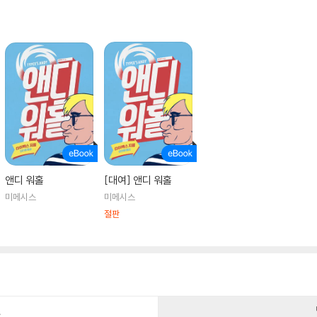
앤디 워홀
[대여] 앤디 워홀
미메시스
미메시스
절판
건