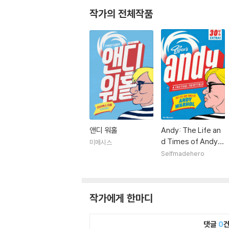
작가의 전체작품
앤디 워홀
Andy: The Life an
d Times of Andy
미메시스
Warhol
Selfmadehero
작가에게 한마디
댓글
0