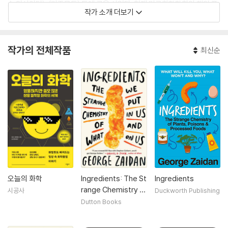
스 인사이더〉, 〈기즈모도〉 등에 글을 실었다. 현재 미국화학학회의 책임 프
작가 소개 더보기
로듀서를 맡고 있다.
작가의 전체작품
최신순
오늘의 화학
Ingredients: The St
Ingredients
range Chemistry o
시공사
Duckworth Publishing
f What We Put in U
Dutton Books
s and on Us