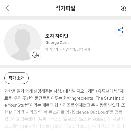
조지 자이던
작가파일
해외작가
자연과학/공학 저자
조지 자이던
George Zaidan
해외작가
자연과학/공학 저자
작가 소개
과학을 알기 쉽게 설명해주는 사람. 〈내셔널 지오그래픽〉 유튜브에서 “재
료들: 우리 주변의 물건들을 이루는 화학Ingredients: The Stuff Insid
e Your Stuff”이라는 제목의 웹 시리즈를 연재했고 큰 사랑을 받았다. 또
한 MIT의 웹 시리즈 “과학 큰 소리로 읽기Science Out Loud”를 공동
집필하고 감독했다. 〈뉴욕 타임스〉, 〈포브스〉, 〈보스턴 글로브〉, 〈내셔널 지
오그래픽〉, NPR의 〈더 솔트〉, NBC의 〈코스믹 로그〉, 〈사이언스〉, 〈비즈니