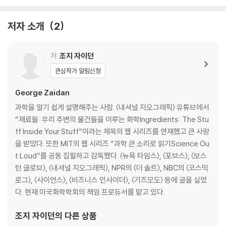
3부 그래서 치토스를 먹으라는 거야, 말라는 거야?
6장 커피는 불로장생의 영약인가, 악마의 피인가?
저자 소개
2
7장 합리적 연관성을 찾아 떠나는 수학 동화
8장 수영장 냄새에 숨겨진 비밀
9장 뉴스가 우리를 혼란스럽게 하는 이유들
저
조지 자이던
10장 그래서 나는 어떻게 해야 하지?
관심작가 알림신청
에필로그
George Zaidan
과학을 알기 쉽게 설명해주는 사람. 〈내셔널 지오그래픽〉 유튜브에서
부록
“재료들: 우리 주변의 물건들을 이루는 화학Ingredients: The Stu
감사의 말
ff Inside Your Stuff”이라는 제목의 웹 시리즈를 연재했고 큰 사랑
찾아보기
을 받았다. 또한 MIT의 웹 시리즈 “과학 큰 소리로 읽기Science Ou
t Loud”를 공동 집필하고 감독했다. 〈뉴욕 타임스〉, 〈포브스〉, 〈보스
턴 글로브〉, 〈내셔널 지오그래픽〉, NPR의 〈더 솔트〉, NBC의 〈코스믹
로그〉, 〈사이언스〉, 〈비즈니스 인사이더〉, 〈기즈모도〉 등에 글을 실었
다. 현재 미국화학학회의 책임 프로듀서를 맡고 있다.
조지 자이던
의 다른 상품