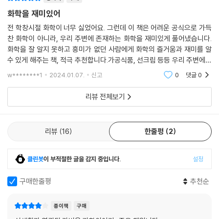
질이 들어 있다. 하지만 어디에서는 커피가 심장질환 발병률을 낮춰준다고
하고, 어디에서는 커피가 골다공증의 위험을 높인다고 한다. 누구 말이 맞
화학을 재미있어
는 걸까? 그래서 커피를 마시라는 걸까, 말라는 걸까?
전 학창시절 화학이 너무 싫었어요. 그런데 이 책은 어려운 공식으로 가득
저자는 이렇게 우리가 화학 하면 흔히 떠올리는 궁금증을 깊게 파고들 뿐
찬 화학이 아니라, 우리 주변에 존재하는 화학을 재미있게 풀어냈습니다.
만 아니라, 화학을 이해할 때 경계해야 할 부분까지 살펴본다. 전공자가 아
화학을 잘 알지 못하고 흥미가 없던 사람에게 화학의 즐거움과 재미를 알
닌 우리가 화학과 관련된 정보를 접하는 수단은 보통 언론 매체다. 하지만
수 있게 해주는 책, 적극 추천합니다.가공식품, 선크림 등등 우리 주변에서
매체가 주는 정보를 어디까지 믿어야 할까? ”브로콜리, 치매 예방에 효과
쉽게 볼 수 있는 것들을 화학적 관점으로 이야기해주는 책. 이 책을 직접 고
w********1
2024.01.07.
신고
0
댓글
0
른 조카도
있어“ ”○○수분크림에 발암물질 함유?“ ”하루에 레드와인 한 잔은 혈관
건강 돕는다“ 누구든 이런 기사를 접한 적이 있을 것이다. 매체는 어떤 근
리뷰 전체보기
거로 특정 물질이 몸에 좋고 나쁘다고 판단해서 전 국민을 상대로 뉴스를
내보낼까? 아마 과학 논문을 바탕으로 했겠지만, 사실 과학자들이 ‘내가
굉장한 사실을 발견했다!’며 내놓는 논문들은 우리가 모르는 오류로 가득
리뷰
16
한줄평
2
할 수 있다. 간단한 숫자나 계산식 오류일 수도 있지만, 아예 연구 설계가
잘못되어 있을 수도 있다. 저자는 과학 뉴스를 우리가 어떤 자세로 받아들
클린봇
이 부적절한 글을 감지 중입니다.
설정
여야 할지, 실제로 이 책을 통해 얻은 화학적 지식을 어떻게 우리의 건강이
나 생활 방식에 반영해야 할지도 알려준다.
구매한줄평
추천순
화학은 세상 어디에나 있다. 화학물질의 종류는 셀 수도 없을 정도로 많고
종이책
구매
아직 우리가 모르는 화학물질도 지구상에 존재한다. 무조건 화학물질은 나