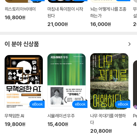
히스토리아 비테이
마침내 특이점이 시작
뇌는 어떻게 나를 조종
무
된다
하는가
설
16,800
원
21,000
16,000
2
원
원
이 분야 신상품
무책임한 AI
시뮬레이션 우주
나무 꼭대기를 여행하
P
다
19,800
15,400
4
원
원
20,800
원