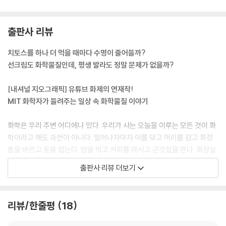
출판사 리뷰
치토스를 하나 더 먹을 때마다 수명이 줄어들까?
선크림도 화학물질인데, 평생 발라도 정말 문제가 없을까?
[내셔널 지오그래픽] 유튜브 화제의 연재작!
MIT 화학자가 들려주는 일상 속 화학물질 이야기
화학은 우리 주변 어디에나 있다. 우리가 사는 오늘을 이루는 모든 것이 화
학이라고 해도 과언이 아니다. 일어나자마자 이를 닦고 머리를 감고 화장
품을 바르고 옷을 입는다. 밥을 먹고 커피를 마시고 군것질을 한다. 화장실
에 들락거리고 수영장이나 헬스장에 가고 영양제를 먹는다. 이 중에 화학
출판사 리뷰 더보기
과 관련이 없는 게 있을까?
그럼에도 불구하고 고등학교 화학 시간은 지루함 그 자체였다. 아마 여러
분도 분자와 화학식 생각만 하면 눈앞이 흐려질 것이다. 하지만 《오늘의 화
리뷰/한줄평
18
학(원제: Ingredients)》을 쓴 저자 조지 자이던은 MIT에서 화학을 공부
하는 동안 그곳이 마치 해리 포터가 다니던 ‘호그와트’처럼 느껴졌다고 말