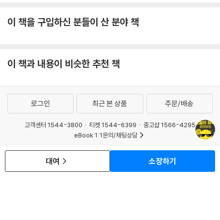
이 책을 구입하신 분들이 산 분야 책
이 책과 내용이 비슷한 추천 책
로그인
최근 본 상품
주문/배송
고객센터 1544-3800
티켓 1544-6399
중고샵 1566-4295
eBook 1:1문의/채팅상담
예스이십사(주) 사업자 정보
대여
소장하기
이용약관
개인정보처리방침
청소년보호정책
PC버전
회사소개
거래처관계자께
도서홍보
광고
Copyright © YES24 Corp. All Rights Reserved.
MATOM9