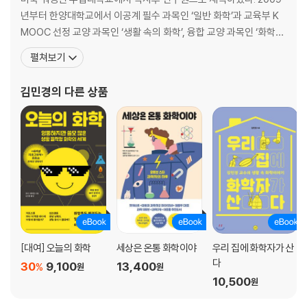
년부터 한양대학교에서 이공계 필수 과목인 ‘일반 화학’과 교육부 K
MOOC 선정 교양 과목인 ‘생활 속의 화학’, 융합 교양 과목인 ‘화학의
변명’ 수업을 하고 있으며, 6개의 전문대학교 학생들을 대상으로 다
펼쳐보기
른 학교와의 교육 공유 과목인 ‘HY-LIVE 기초 화학’ 수업을 진행하고
있다. 강의를 시작한 이후 한 번도 빠지지 않고 학생들이 뽑은 ‘Best
김민경
의 다른 상품
Teacher’로 선정되었으며, 201
[대여] 오늘의 화학
세상은 온통 화학이야
우리 집에 화학자가 산
다
30
9,100
13,400
%
원
원
10,500
원