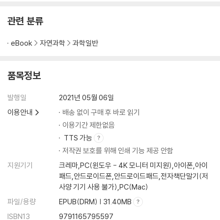
관련 분류
eBook
자연과학
과학일반
품목정보
발행일
2021년 05월 06일
이용안내
배송 없이 구매 후 바로 읽기
이용기간 제한없음
TTS 가능
저작권 보호를 위해 인쇄 기능 제공 안함
지원기기
크레마,PC(윈도우 - 4K 모니터 미지원),아이폰,아이
패드,안드로이드폰,안드로이드패드,전자책단말기(저
사양 기기 사용 불가),PC(Mac)
파일/용량
EPUB(DRM) | 31.40MB
ISBN13
9791165795597