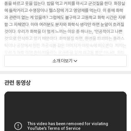
품을 바르고 옷을 입는다. 밥을 먹고 커피를 마시고 군것질을 한다. 화장실
에 들락거리고 수영장이나 헬스장에 가고 영양제를 먹는다. 이 중에 화학
과 관련이 없는 게 있을까? 그럼에도 불구하고 고등학교 화학 시간은 지루
함 그 자체였다. 아마 여러분도 분자와 화학식 생각만 하면 눈앞이 흐려질
것이다. 우리가 화학을 더 멀게 느끼는 이유 중 하나는, ‘인공적이고 나쁜
것’으로 인식하고 있기 때문이다. 화학물질 하면, 환경을 파괴하는 플라스
틱이나 공장에서 만든 가공식품 같은 이미지가 머릿속에 떠오른다. 저자는
우리가 화학 하면 흔히 떠올리는 궁금증을 깊게 파고들 뿐만 아니라, 화학
을 이해할 때 경계해야 할 부분까지 살펴본다. 화학은 세상 어디에나 있다.
소개 더보기
화학물질의 종류는 셀 수도 없을 정도로 많고 아직 우리가 모르는 화학물
질도 지구상에 존재한다. 무조건 화학물질은 나쁘고, 자연에서 얻는 것만
좋다고 말할 수는 없다. 저자는 이 책을 쓰기 위해 수천 편의 논문을 읽고
관련 동영상
수십 명의 과학자를 인터뷰하면서 세상을 보는 시각이 완전히 달라졌고,
독자들도 이 책을 읽은 후 같은 경험을 하기를 희망한다. 유쾌한 유머와 흥
미로운 지식으로 가득한 이 책을 덮고 나면, 우리가 겪는 오늘도 내일도 어
제도 화학으로 가득 차 있음을 깨닫게 될 것이다.