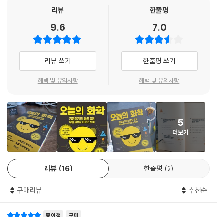
한다. 뭔가를 녹이고 섞어 신기한 물질을 만들어내거나 마법처럼 신비한
리뷰
한줄평
사건들의 정체를 파악하는 마녀와 마법사로 가득한 것 같았기 때문이다.
9.6
7.0
저자는 이것이 바로 화학이라고 생각한다. 어렵고 지루한 학문이 아니라,
신기하고 재미있는 실험의 세계라고 말이다.
리뷰 쓰기
한줄평 쓰기
우리가 화학을 더 멀게 느끼는 이유 중 하나는, ‘인공적이고 나쁜 것’으로
인식하고 있기 때문이다. 화학물질 하면, 환경을 파괴하는 플라스틱이나
혜택 및 유의사항
혜택 및 유의사항
공장에서 만든 가공식품 같은 이미지가 머릿속에 떠오른다. 가공식품이 몸
에 해롭다는 부모님 말씀은 많이들 들었을 텐데, 한번 곰곰이 생각해보자.
화학물질이 왜 해로울까? ‘해롭다’는 건 정확히 얼마나 나쁘다는 의미일
5
까?
더보기
가공식품의 대명사인 과자를 떠올려보자(저자는 이 책에서 ‘치토스’를 예
로 들고 있다). 봉지에서 과자를 하나씩 꺼내 먹을 때마다 수명이 몇 분씩
단축되기라도 하는 것일까? 아니면 과자 때문에 암이 생겨서 결국 빨리 죽
리뷰
16
한줄평
2
게 되는 것일까? 그리고 매체와 피부과는 선크림을 항상 바르도록 권장하
는데 화학물질의 집약체인 선크림을 매일, 평생 발라도 우리 몸에 문제가
구매리뷰
추천순
없을까? 애초에 선크림에 표기된 자외선 차단 효과를 믿어도 될까? 한국
인의 커피 소비량은 세계 최상위권인데, 커피 속에는 수천 가지의 화학물
종이책
구매