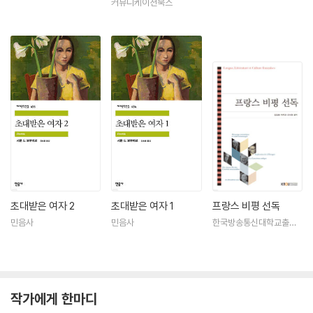
커뮤니케이션북스
초대받은 여자 2
초대받은 여자 1
프랑스 비평 선독
민음사
민음사
한국방송통신대학교출판
문화원
작가에게 한마디