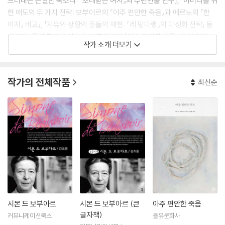
드러내는 은밀한 목소리: 『초대받은 여자』의 주변인물 연구」, 「어머니를 위
한 애도의 두 가지 전략: 보부아르의 『아주 편안한 죽음』과 에르노의 『한
여자』 비교」, 「자유와 상황의 충돌의 재현: 『레 망다랭』의 다성화 전략」 등
이 있다. 옮긴 책으로 시몬 드 보부아르의 『아주 편안한 죽음』 등이 있다.
작가 소개 더보기
작가의 전체작품
최신순
시몬 드 보부아르
시몬 드 보부아르 (큰
아주 편안한 죽음
글자책)
커뮤니케이션북스
을유문화사