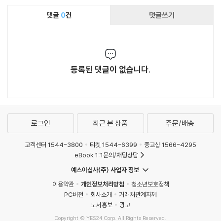
댓글
0
건
댓글쓰기
등록된 댓글이 없습니다.
로그인
최근 본 상품
주문/배송
고객센터 1544-3800
티켓 1544-6399
중고샵 1566-4295
eBook 1:1문의/채팅상담
예스이십사(주) 사업자 정보
이용약관
개인정보처리방침
청소년보호정책
PC버전
회사소개
거래처관계자께
도서홍보
광고
Copyright © YES24 Corp. All Rights Reserved.