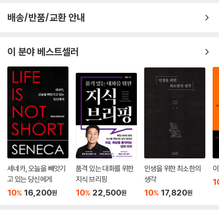
년에 첫 번째 장편소설 『초대받은 여자』를 출간하면서 작가로 등단한다.
배송/반품/교환 안내
철학 교수 자격시험을 준비하기 위해 소르본대학교에서 철학 수업을 듣던
중 당시 고등사범학교에 다니던 장폴 사르트르를 만났다. 1929년 10월부
터 사르트르와 본격적으로 연애하기 시작한 것을 계기로 이후 그가 죽음에
이 분야 베스트셀러
이른 1980년까지 50여 년의 긴 세월 동안 지적 동반자 관계를 긴밀히 유
지하면서 프랑스 실존주의를 대표하는 문인이자 사상가로 활발히 활동했
다. 다수의 철학 에세이와 소설, 자서전, 희곡 등으로 구성된 다양한 문학
작품을 발표했다. 1965년 한 인터뷰에서 페미니스트로서 정체성을 천명
한 이후부터는 페미니즘 운동에 적극 참여하면서 참여 지식인으로서 행보
에 본격적으로 뛰어든다. 1986년 4월 14일 78세의 나이로 생을 마감하
고 몽파르나스 묘지에 사르트르와 함께 안장된다.
세네카, 오늘을 빼앗기
품격 있는 대화를 위한
인생을 위한 최소한의
이
고 있는 당신에게
지식 브리핑
생각
1
10
16,200
10
22,500
10
17,820
%
%
%
원
원
원