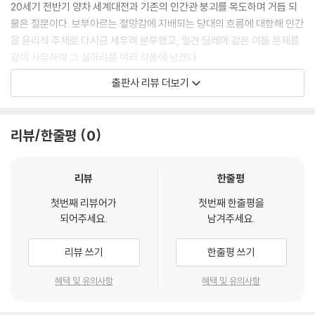
인간은 주어진 조건이 지닌 의미와 가치를 초월적 움직임 속에서 매번 새
20세기 전반기 양차 세계대전과 기존의 인간관 붕괴를 목도하며 거듭 되
롭게 재발견하고 재해석하는 존재다. 따라서 인간이 처한 상황 또한 소여
물은 질문이다. 보부아르는 절망감에 지배되는 당대의 흐름에 대항해 인간
의 산물이기만 한 것이 아니라 실존 조건에 따라 변화하고 새롭게 생성되
을 윤리적 주체로 다시금 세우려 분투했고, 일견 딜레마 같은 이들 문제를
는 가변적 결과물이다. 이러한 맥락에서 보부아르는 몸이란 사물이 아니라
깊이 사유하며 그 실마리를 여러 작품에 남겼다.
상황이며, 세상에 대한 한 개인의 입장 표명에 해당한다고 주장한다. 아울
출판사 리뷰 더보기
러 이러한 몸 개념을 출발점으로 삼아 체험적 몸, 상황 속에 놓인 몸에 관한
이 책은 윤리적 실존주의의 주춧돌을 세운 보부아르의 철학을 해설한다.
논의를 전개한다.
사르트르의 그늘에 가려져 있던 보부아르 사상의 독자성을 ‘애매성’과 ‘자
--- 「07 몸」 중에서
기기만’ 등의 개념으로 재조명하고, 『제2의 성』이 페미니즘 관점으로만 독
리뷰/한줄평
0
해되는 와중에 간과되어 온 보부아르의 평생 화두인 ‘실존주의 윤리’를 그
보부아르에 따르면 모든 인간은 저마다의 방식으로 형이상학적으로 존재
의 여러 글을 참조하며 고찰한다. 그 자신이 실존의 딜레마를 직접 경험했
하고 있으며 자기만의 관점에서 형이상학적 현실을 이해하고 있다. 즉 인
고, 그 경험을 토대로 실존을 사유했으며, 그렇게 세운 철학을 바탕으로 인
리뷰
한줄평
간으로 존재하는 한 모든 인간은 자기만의 방식으로 형이상학을 하고 있
간의 상생 가능성을 치열히 탐구한 윤리적 실존주의자의 초상을 담았다.
다. 그렇기에 형이상학적 진실은 그 자체로 애매하다고 할 수 있으며, 이러
첫번째 리뷰어가
첫번째 한줄평을
되어주세요.
남겨주세요.
한 진실을 표현하기에 적합한 방식은 오히려 문학적 방식이라 할 수 있다.
시몬 드 보부아르(Simone de Beauvoir, 1908∼1986)
이러한 맥락에서 보부아르는 실존주의 사유 내에서 철학과 문학은 근본적
리뷰 쓰기
한줄평 쓰기
으로 구분되는 것이 아니며, 형이상학 문학이야말로 실존의 진실을 가장
프랑스의 저명한 작가이자 철학가. 20세기 페미니즘 사상과 운동의 물꼬
실존주의적으로 그릴 수 있는 이상적인 표현 방식에 해당한다고 주장한다.
를 틔운 『제2의 성』(1949)의 저자로 특히 널리 알려져 있다. 1929년 당시
혜택 및 유의사항
혜택 및 유의사항
--- 「09 철학과 문학」 중에서
로서는 최연소로 철학 교수 자격시험에 합격한 후 몇 년 동안 고등학교에
서 철학 교사를 지내다가 1940년대 초부터 집필 활동에 전념한 후 1943