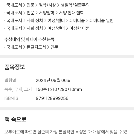
국내도서
인문
철학/사상
생철학/실존주의
국내도서
인문
서양철학
서양 현대 철학
국내도서
사회 정치
여성/젠더
페미니즘
페미니즘 일반
국내도서
사회 정치
여성/젠더
여성학 이론
수상내역 및 미디어 추천 분류
국내도서
큰글자도서
인문
품목정보
발행일
2024년 09월 06일
쪽수, 무게, 크기
150쪽 | 210*290*10mm
ISBN13
9791128899256
책 속으로
보부아르에 따르면 실존의 가장 본질적인 특성은 ‘애매성’에서 찾을 수 있