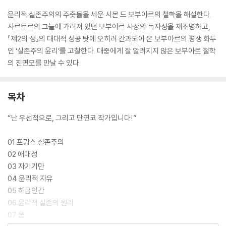
윤리적 실존주의의 주춧돌을 세운 시몬 드 보부아르의 철학을 해설한다.
사르트르의 그늘에 가려져 있던 보부아르 사상의 독자성을 재조명하고,
『제2의 성』의 대대적 성공 탓에 오히려 간과되어 온 보부아르의 평생 화두
인 ‘실존주의 윤리’를 고찰한다. 대중에게 잘 알려지지 않은 보부아르 철학
의 진면모를 만날 수 있다.
목차
“난 우선적으로, 그리고 단연코 작가입니다!”
01 프랑스 실존주의
02 애매성
03 자기기만
04 윤리적 자유
05 하급인간
06 윤리적 실존의 원리
07 몸