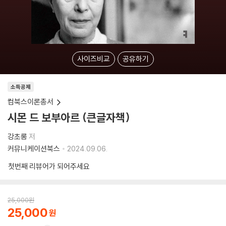
사이즈비교
공유하기
소득공제
컴북스이론총서
시몬 드 보부아르 (큰글자책)
강초롱
저
커뮤니케이션북스
2024.09.06.
첫번째 리뷰어가 되어주세요
25,000
원
25,000