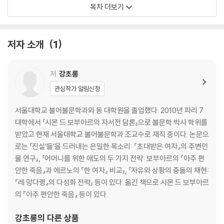
08 체험
목차 더보기
09 철학과 문학
10 철학과 현실
저자 소개
1
저
강초롱
관심작가 알림신청
서울대학교 불어불문학과와 동 대학원을 졸업했다. 2010년 파리 7
대학에서 「시몬 드 보부아르의 자서전 담론」으로 불문학 박사 학위를
받았고 현재 서울대학교 불어불문학과 조교수로 재직 중이다. 논문으
로는 「진실‘들’을 드러내는 은밀한 목소리: 『초대받은 여자』의 주변인
물 연구」, 「어머니를 위한 애도의 두 가지 전략: 보부아르의 『아주 편
안한 죽음』과 에르노의 『한 여자』 비교」, 「자유와 상황의 충돌의 재현:
『레 망다랭』의 다성화 전략」 등이 있다. 옮긴 책으로 시몬 드 보부아르
의 『아주 편안한 죽음』 등이 있다.
강초롱
의 다른 상품