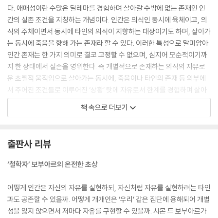
다. 애매성이란 수많은 딜레마를 경험하며 살아갈 수밖에 없는 존재인 인
간의 실존 조건을 지칭하는 개념이다. 인간은 의식인 동시에 육체이고, 의
식의 주체이면서 동시에 타인의 의식이 지향하는 대상이기도 하며, 살아가
는 동시에 죽음을 향해 가는 존재라 할 수 있다. 이러한 특성으로 말미암아
인간 존재는 한 가지 의미로 결코 고정할 수 없으며, 심지어 모순적이기까
지 한 상태에서 실존을 영위한다. 즉 개별적으로 존재하는 의식의 자유로
운 초월적 움직임으로 살아가는 동시에, 죽음이나 타인의 존재 등 외부에
서 주어진 조건들로 이루어진 ‘상황’ 탓에 자유로서 한계를 경험하며 살아
갈 수밖에 없다.
책 속으로 더보기
--- 「02 애매성」 중에서
보부아르는 자유를 인간으로 존재한다는 사실 그 자체에 의해 주어지는 자
출판사 리뷰
연발생적 자유와, 스스로 자유롭길 원하면서 자기 삶을 의미와 가치를 지
닌 것으로 정당화하려는 노력에 의해 쟁취할 수 있는 능동적 자유로 구분
‘철학자’ 보부아르의 온전한 초상
해야 한다고 보았다. 그러면서 후자의 자유야말로 참된 수준에 도달한 자
유의 모습에 해당한다고 주장하고 이를 가리켜 윤리적 자유라 칭한다.
어떻게 인간은 자신의 자유를 실현하되, 자신처럼 자유를 실현하려는 타인
--- 「04 윤리적 자유」 중에서
과도 공존할 수 있을까. 어떻게 개개인은 ‘우리’ 같은 집단에 용해되어 개별
성을 잃지 않으면서 저마다 자유를 구현할 수 있을까. 시몬 드 보부아르가