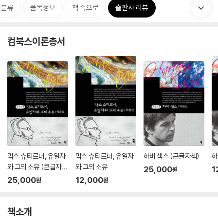
련분류
품목정보
책 속으로
출판사 리뷰
컴북스이론총서
막스 슈티르너, 유일자
막스 슈티르너, 유일자
하비 색스 (큰글자책)
하
와 그의 소유 (큰글자
와 그의 소유
25,000
1
원
책)
25,000
12,000
원
원
책소개