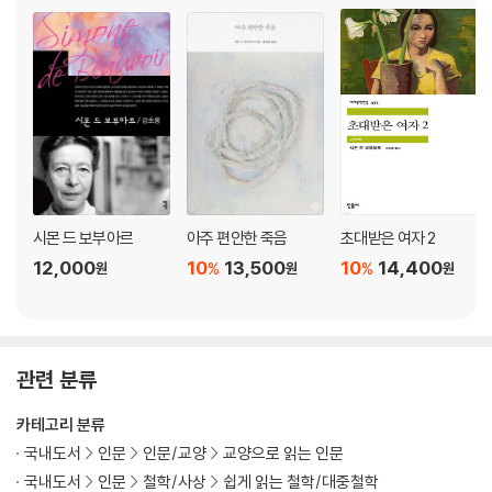
시몬 드 보부아르
아주 편안한 죽음
초대받은 여자 2
12,000
10
13,500
10
14,400
%
%
원
원
원
관련 분류
카테고리 분류
국내도서
인문
인문/교양
교양으로 읽는 인문
국내도서
인문
철학/사상
쉽게 읽는 철학/대중철학