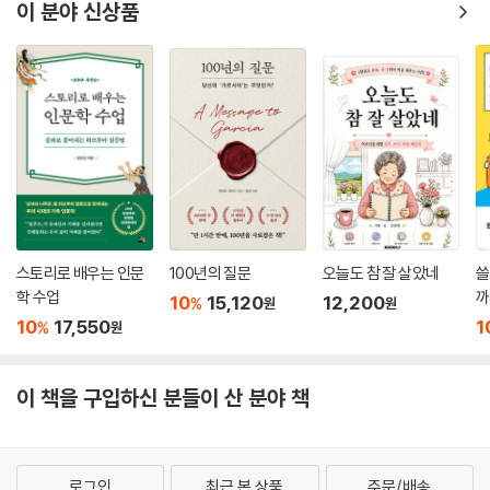
이 분야 신상품
스토리로 배우는 인문
100년의 질문
오늘도 참 잘 살았네
쓸
학 수업
까
10
15,120
12,200
%
원
원
10
17,550
1
%
원
이 책을 구입하신 분들이 산 분야 책
로그인
최근 본 상품
주문/배송