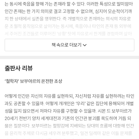
는 동시에 죽음을 향해 가는 존재라 할 수 있다. 이러한 특성으로 말미암아
인간 존재는 한 가지 의미로 결코 고정할 수 없으며, 심지어 모순적이기까
지 한 상태에서 실존을 영위한다. 즉 개별적으로 존재하는 의식의 자유로
운 초월적 움직임으로 살아가는 동시에, 죽음이나 타인의 존재 등 외부에
서 주어진 조건들로 이루어진 ‘상황’ 탓에 자유로서 한계를 경험하며 살아
갈 수밖에 없다.
책 속으로 더보기
--- 「02 애매성」 중에서
보부아르는 자유를 인간으로 존재한다는 사실 그 자체에 의해 주어지는 자
출판사 리뷰
연발생적 자유와, 스스로 자유롭길 원하면서 자기 삶을 의미와 가치를 지
닌 것으로 정당화하려는 노력에 의해 쟁취할 수 있는 능동적 자유로 구분
‘철학자’ 보부아르의 온전한 초상
해야 한다고 보았다. 그러면서 후자의 자유야말로 참된 수준에 도달한 자
유의 모습에 해당한다고 주장하고 이를 가리켜 윤리적 자유라 칭한다.
어떻게 인간은 자신의 자유를 실현하되, 자신처럼 자유를 실현하려는 타인
--- 「04 윤리적 자유」 중에서
과도 공존할 수 있을까. 어떻게 개개인은 ‘우리’ 같은 집단에 용해되어 개별
성을 잃지 않으면서 저마다 자유를 구현할 수 있을까. 시몬 드 보부아르가
인간은 주어진 조건이 지닌 의미와 가치를 초월적 움직임 속에서 매번 새
20세기 전반기 양차 세계대전과 기존의 인간관 붕괴를 목도하며 거듭 되
롭게 재발견하고 재해석하는 존재다. 따라서 인간이 처한 상황 또한 소여
물은 질문이다. 보부아르는 절망감에 지배되는 당대의 흐름에 대항해 인간
의 산물이기만 한 것이 아니라 실존 조건에 따라 변화하고 새롭게 생성되
을 윤리적 주체로 다시금 세우려 분투했고, 일견 딜레마 같은 이들 문제를
는 가변적 결과물이다. 이러한 맥락에서 보부아르는 몸이란 사물이 아니라