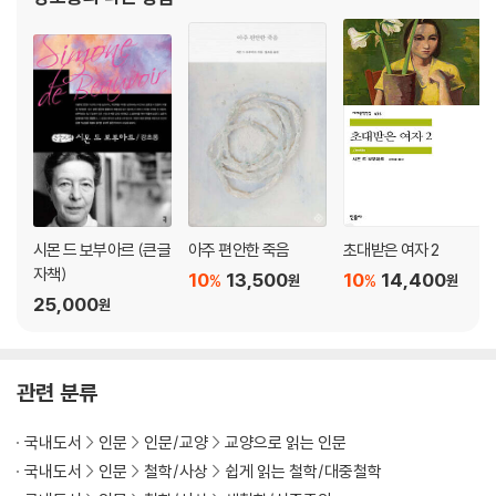
시몬 드 보부아르 (큰글
아주 편안한 죽음
초대받은 여자 2
자책)
10
13,500
10
14,400
%
%
원
원
25,000
원
관련 분류
국내도서
인문
인문/교양
교양으로 읽는 인문
국내도서
인문
철학/사상
쉽게 읽는 철학/대중철학