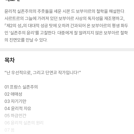
윤리적 실존주의의 주춧돌을 세운 시몬 드 보부아르의 철학을 해설한다.
사르트르의 그늘에 가려져 있던 보부아르 사상의 독자성을 재조명하고,
『제2의 성』의 대대적 성공 탓에 오히려 간과되어 온 보부아르의 평생 화두
인 ‘실존주의 윤리’를 고찰한다. 대중에게 잘 알려지지 않은 보부아르 철학
의 진면모를 만날 수 있다.
목차
“난 우선적으로, 그리고 단연코 작가입니다!”
01 프랑스 실존주의
02 애매성
03 자기기만
04 윤리적 자유
05 하급인간
06 윤리적 실존의 원리
07 몸