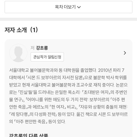
08 체험
목차 더보기
09 철학과 문학
10 철학과 현실
저자 소개
1
저
강초롱
관심작가 알림신청
서울대학교 불어불문학과와 동 대학원을 졸업했다. 2010년 파리 7
대학에서 「시몬 드 보부아르의 자서전 담론」으로 불문학 박사 학위를
받았고 현재 서울대학교 불어불문학과 조교수로 재직 중이다. 논문으
로는 「진실‘들’을 드러내는 은밀한 목소리: 『초대받은 여자』의 주변인
물 연구」, 「어머니를 위한 애도의 두 가지 전략: 보부아르의 『아주 편
안한 죽음』과 에르노의 『한 여자』 비교」, 「자유와 상황의 충돌의 재현:
『레 망다랭』의 다성화 전략」 등이 있다. 옮긴 책으로 시몬 드 보부아르
의 『아주 편안한 죽음』 등이 있다.
강초롱
의 다른 상품