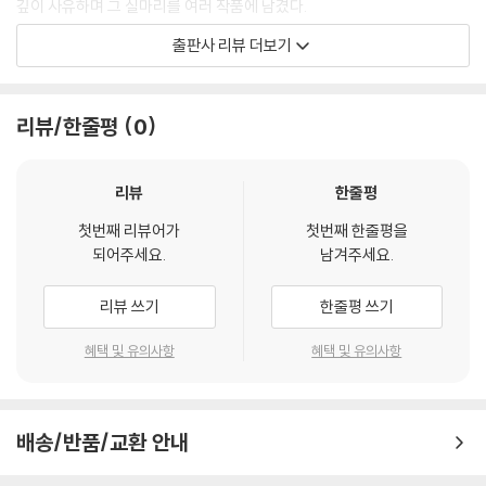
깊이 사유하며 그 실마리를 여러 작품에 남겼다.
상황이며, 세상에 대한 한 개인의 입장 표명에 해당한다고 주장한다. 아울
출판사 리뷰 더보기
러 이러한 몸 개념을 출발점으로 삼아 체험적 몸, 상황 속에 놓인 몸에 관한
이 책은 윤리적 실존주의의 주춧돌을 세운 보부아르의 철학을 해설한다.
논의를 전개한다.
사르트르의 그늘에 가려져 있던 보부아르 사상의 독자성을 ‘애매성’과 ‘자
--- 「07 몸」 중에서
기기만’ 등의 개념으로 재조명하고, 『제2의 성』이 페미니즘 관점으로만 독
리뷰/한줄평
0
해되는 와중에 간과되어 온 보부아르의 평생 화두인 ‘실존주의 윤리’를 그
보부아르에 따르면 모든 인간은 저마다의 방식으로 형이상학적으로 존재
의 여러 글을 참조하며 고찰한다. 그 자신이 실존의 딜레마를 직접 경험했
하고 있으며 자기만의 관점에서 형이상학적 현실을 이해하고 있다. 즉 인
고, 그 경험을 토대로 실존을 사유했으며, 그렇게 세운 철학을 바탕으로 인
리뷰
한줄평
간으로 존재하는 한 모든 인간은 자기만의 방식으로 형이상학을 하고 있
간의 상생 가능성을 치열히 탐구한 윤리적 실존주의자의 초상을 담았다.
다. 그렇기에 형이상학적 진실은 그 자체로 애매하다고 할 수 있으며, 이러
첫번째 리뷰어가
첫번째 한줄평을
되어주세요.
남겨주세요.
한 진실을 표현하기에 적합한 방식은 오히려 문학적 방식이라 할 수 있다.
시몬 드 보부아르(Simone de Beauvoir, 1908∼1986)
이러한 맥락에서 보부아르는 실존주의 사유 내에서 철학과 문학은 근본적
리뷰 쓰기
한줄평 쓰기
으로 구분되는 것이 아니며, 형이상학 문학이야말로 실존의 진실을 가장
프랑스의 저명한 작가이자 철학가. 20세기 페미니즘 사상과 운동의 물꼬
실존주의적으로 그릴 수 있는 이상적인 표현 방식에 해당한다고 주장한다.
를 틔운 『제2의 성』(1949)의 저자로 특히 널리 알려져 있다. 1929년 당시
혜택 및 유의사항
혜택 및 유의사항
--- 「09 철학과 문학」 중에서
로서는 최연소로 철학 교수 자격시험에 합격한 후 몇 년 동안 고등학교에
서 철학 교사를 지내다가 1940년대 초부터 집필 활동에 전념한 후 1943
년에 첫 번째 장편소설 『초대받은 여자』를 출간하면서 작가로 등단한다.
배송/반품/교환 안내
철학 교수 자격시험을 준비하기 위해 소르본대학교에서 철학 수업을 듣던
중 당시 고등사범학교에 다니던 장폴 사르트르를 만났다. 1929년 10월부