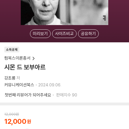
미리보기
사이즈비교
공유하기
소득공제
컴북스이론총서
시몬 드 보부아르
강초롱
저
커뮤니케이션북스
2024.09.06.
첫번째 리뷰어가 되어주세요
판매지수
90
12,000
원
12,000