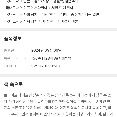
국내도서
인문
철학/사상
생철학/실존주의
국내도서
인문
서양철학
서양 현대 철학
국내도서
사회 정치
여성/젠더
페미니즘
페미니즘 일반
국내도서
사회 정치
여성/젠더
여성학 이론
품목정보
발행일
2024년 09월 06일
쪽수, 무게, 크기
150쪽 | 128*188*10mm
ISBN13
9791128899249
책 속으로
보부아르에 따르면 실존의 가장 본질적인 특성은 ‘애매성’에서 찾을 수 있
다. 애매성이란 수많은 딜레마를 경험하며 살아갈 수밖에 없는 존재인 인
간의 실존 조건을 지칭하는 개념이다. 인간은 의식인 동시에 육체이고, 의
식의 주체이면서 동시에 타인의 의식이 지향하는 대상이기도 하며, 살아가