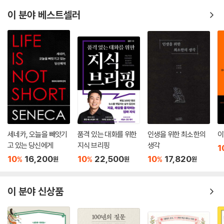
터 사르트르와 본격적으로 연애하기 시작한 것을 계기로 이후 그가 죽음에
이 분야 베스트셀러
이른 1980년까지 50여 년의 긴 세월 동안 지적 동반자 관계를 긴밀히 유
지하면서 프랑스 실존주의를 대표하는 문인이자 사상가로 활발히 활동했
다. 다수의 철학 에세이와 소설, 자서전, 희곡 등으로 구성된 다양한 문학
작품을 발표했다. 1965년 한 인터뷰에서 페미니스트로서 정체성을 천명
한 이후부터는 페미니즘 운동에 적극 참여하면서 참여 지식인으로서 행보
에 본격적으로 뛰어든다. 1986년 4월 14일 78세의 나이로 생을 마감하
고 몽파르나스 묘지에 사르트르와 함께 안장된다.
세네카, 오늘을 빼앗기
품격 있는 대화를 위한
인생을 위한 최소한의
이
고 있는 당신에게
지식 브리핑
생각
1
10
16,200
10
22,500
10
17,820
%
%
%
원
원
원
이 분야 신상품