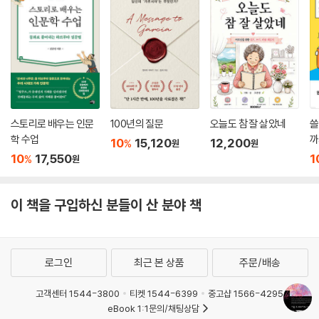
스토리로 배우는 인문
100년의 질문
오늘도 참 잘 살았네
쓸
학 수업
까
10
15,120
12,200
%
원
원
10
17,550
1
%
원
이 책을 구입하신 분들이 산 분야 책
로그인
최근 본 상품
주문/배송
고객센터 1544-3800
티켓 1544-6399
중고샵 1566-4295
eBook 1:1문의/채팅상담