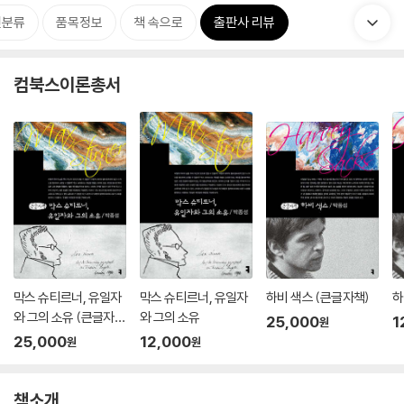
련분류
품목정보
책 속으로
출판사 리뷰
컴북스이론총서
막스 슈티르너, 유일자
막스 슈티르너, 유일자
하비 색스 (큰글자책)
하
와 그의 소유 (큰글자
와 그의 소유
25,000
1
원
책)
25,000
12,000
원
원
책소개